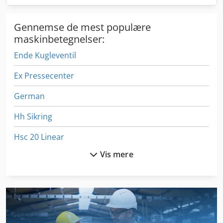
Gennemse de mest populære
maskinbetegnelser:
Ende Kugleventil
Ex Pressecenter
German
Hh Sikring
Hsc 20 Linear
Vis mere
Håndtering Af
Idx 23
Indlæsning Af Kran
International 2674