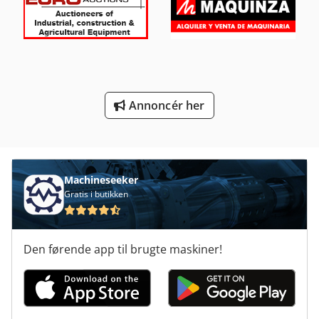
Svinge Ud Arm
Transport Vogn
Tur 560
Annoncér her
Værktøj Og Fræser Kværn
Værktøjs Vogn
Machineseeker
Gratis i butikken
Den førende app til brugte maskiner!