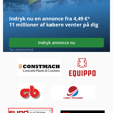
International 433
Indryk nu en annonce fra 4,49 €
*
International 434
11 millioner af købere
venter på dig
Kgs 1670
Kranen Arm Til Gaffeltrucks
Indryk annonce nu
Ks 205
*pr. annonce/md.
Platform Type Mb
Sbs 8 70
Schwäbische Værktøjsmaskiner Gmbh
Skære Op
Svejsning Generator
Svejsning Sæt