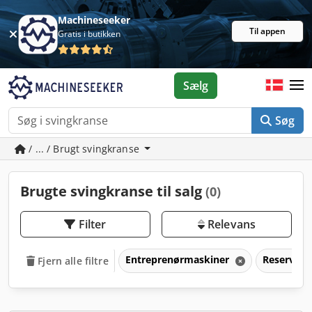
Machineseeker
Til appen
Gratis i butikken
Sælg
Søg
/ ... / Brugt svingkranse
Brugte svingkranse til salg
(0)
Filter
Relevans
Entreprenørmaskiner
Reservede
Fjern alle filtre