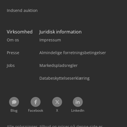
Indsend auktion
Virksomhed
Juridisk information
Om os
Impressum
Presse
Almindelige forretningsbetingelser
Jobs
Markedspladsregler
Databeskyttelseserklæring
Blog
Facebook
X
LinkedIn
Alle oplysninger, tilbud og priser på denne side er