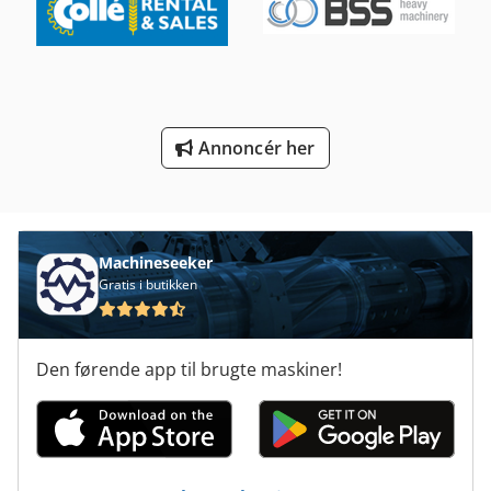
Svejsning Røg Filter
Sække Filter
Sæt
Annoncér her
Sæt Tabeller
Tastatur Til
Machineseeker
Gratis i butikken
Den førende app til brugte maskiner!