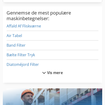
Gennemse de mest populære
maskinbetegnelser:
Affald Af Fliskværne
Air Tabel
Band Filter
Bælte Filter Tryk
Diatoméjord Filter
Vis mere
Ende Kugleventil
Ex Pressecenter
Filter
Filter Tæppe