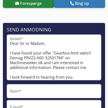
Forespørge
Ring op
SEND ANMODNING
Besked*
Navn*
E-mail*