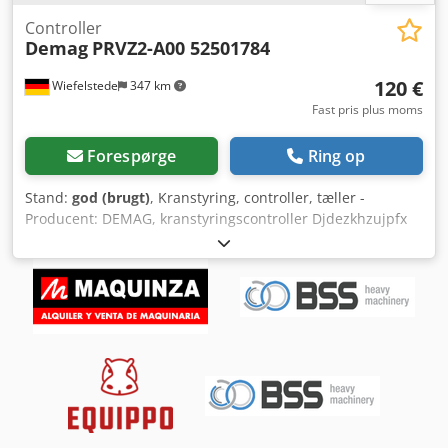
Controller
Demag
PRVZ2-A00 52501784
120 €
Wiefelstede
347 km
Fast pris plus moms
Forespørge
Ring op
Stand:
god (brugt)
, Kranstyring, controller, tæller -
Producent: DEMAG, kranstyringscontroller Djdezkhzujpfx
Ab Uekr -Type: PRVZ2-A00 -Nr.: 52501784 -Spænding: 220 V
-Dimensioner: 110/60/H75 mm -Vægt: 0,3 kg