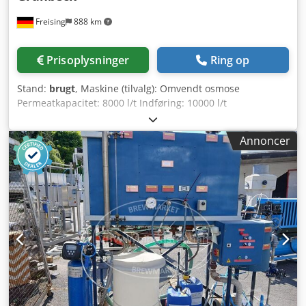
permeattanken og føres ud gennem restozon-
Freising
888 km
destruktøren. Efter centrifugalpumpen foretages
redoxpotentiale- og ozonmåling. Doseringen styres via
touch-panel, hvor der kan vælges mellem regulering efter
Prisoplysninger
Ring op
redoxpotentiale eller ozonkoncentration. Maskine (ekstra):
Vandblødgøring, omvendt osmoseanlæg, ozon-
Stand:
brugt
, Maskine (tilvalg): Omvendt osmose
desinficering Ydelse permeat: 600 l/t Ydelse koncentrat:
Permeatkapacitet: 8000 l/t Indføring: 10000 l/t
200 l/t Ydelse ozon: 5 g/t Maks. driftstryk: 16 bar Strøm: 2 A
Koncentratstrøm: 2000 l/t Maks. driftstryk: 16 bar Effekt:
Spænding: 230 V Frekvens: 50 Hz Vand: < 5 bar (kølevand)
6,5 kW Spænding: 3 x 380 - 415 V Frekvens: 50 Hz
Trykluft: 5,5 - 6,5 bar (max. 10 bar); max. 0,37 Nm³/t
Annoncer
Dodexzquljpfx Aahekr Vand: Tilgang 2,5 - 5 bar Betjening /
Betjening/styring: Simatic S7-300, touch-panel
Styring: Simatic S7-300 Grundkonstruktion: på rustfri
Placering/position: fritstående Dsdpfx Aajw Uvdgehekr
stålrámme Udstyr: Desinfektionsfiltrering; to rør med
Basis-konstruktion: fuldt monteret på rammekonstruktion
membranmoduler; kemikaliedosering med to
med kuppelfødder Udstyr: Omvendt osmose-enhed,
doseringspumper; centrifugalpumpe (Lowara); diverse rør,
reaktionsbeholder komplet med restozon-destruktør,
ventiler og måleteknik; styreskab med touchpanel
ozongenerator, ozongasalarm, ozon- og redoxsensorer,
styreskabe med kontrolsystem