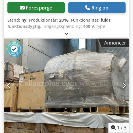
Forespørge
Ring op
Stand:
ny
, Produktionsår:
2016
, Funktionalitet:
fuldt
funktionsdygtig
, indgangsspænding:
400 V
, type
indgangsstrøm:
trefaset
, tryk:
6 stang
, total højde:
1.500
mm
, samlet bredde:
700 mm
, samlet længde:
1.600 mm
,
Annoncer
Udstyr:
dokumentation / manual
, Der tilbydes et anlæg,
som stadig befinder sig i originalemballage på lageret.
Anlægget er aldrig blevet taget i brug. Kun den oprindeligt
installerede Grundfos-pumpe er blevet fjernet og erstattet
med en ny reservedelspumpe. Anlæggets generelle
tilstand svarer ellers til den oprindelige leveringstilstand.
Anlægget omfatter: Blødgøringsanlæg Forfilter
Ultrafiltreringsanlæg med efterfølgende omvendt
osmoseanlæg Aktivkulfilter UV-lampe Alle installerede dele
og sliddele, såsom filterpatroner, filterindsatser,
reservedels-UV-lampe osv., medfølger som reservedele.
Anlægget vil blive pakket og gjort klar til transport på fire
europaller samt en større engangspalle. Den oprindelige
indkøbspris var 47.788,47 € netto. Anvendelse af UF-
1
/
3
membraner til filtrering af vira, bakterier og cyster. Vigtige