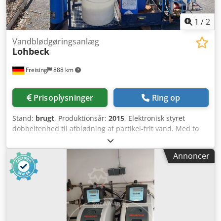
1
/
2
Vandblødgøringsanlæg
Lohbeck
Freising
888 km
Prisoplysninger
Ring op
Stand:
brugt
, Produktionsår:
2015
, Elektronisk styret
dobbeltenhed til afblødning af partikel-frit vand. Med to
trykbeholdere af GFK. Frit indstillelige cyklusser med tids-
eller mængdestyret regenerering. Med salttank. Maskine
Annoncer
(tillæg): dobbeltenhed med GFK-beholdere, afblødning
med harpiks som ionbytter. Arbejdstryk: 8 bar.
Arbejdstemperatur: 40 °C. Spænding: 230 V. Frekvens: 50
Hz. Materiale: Beholdere af GFK. Udstyr: forfilter,
ventilblok, vandmåler, 2 x GFK-beholder, diverse slanger.
Dksdpfxsw U D S Es Aahjr