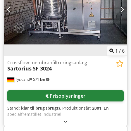
1
/
6
Crossflow-membranfiltreringsanlæg
Sartorius
SF 3024
Tyskland
571 km
Prisoplysninger
Stand:
klar til brug (brugt)
, Produktionsår:
2001
, En
specialfremstillet industriel
krydsstrømsmembranfiltreringsanlæg fra Sartorius er
tilgængelig. Filtreringsmetode: Tangentialstrømsfiltrering,