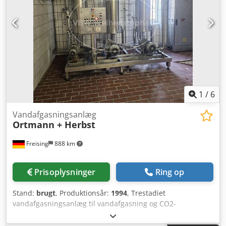
1
/
6
Vandafgasningsanlæg
Ortmann + Herbst
Freising
888 km
Prisoplysninger
Ring op
Stand:
brugt
, Produktionsår:
1994
, Trestadiet
vandafgasningsanlæg til vandafgasning og CO2-
impregnering. Råvandet føres via en injektordyse ind i den
første afgasningsbeholder. På grund af den høje