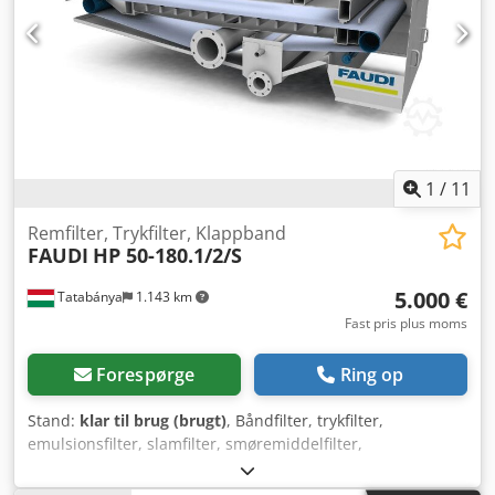
1
/
11
Remfilter, Trykfilter, Klappband
FAUDI
HP 50-180.1/2/S
5.000 €
Tatabánya
1.143 km
Fast pris plus moms
Forespørge
Ring op
Stand:
klar til brug (brugt)
, Båndfilter, trykfilter,
emulsionsfilter, slamfilter, smøremiddelfilter,
emulsionsfilter, brugt maskine Fabrikant: Faudi
Dimensioner: 2460 x 1660 x 1270 mm Båndmål: 2200 x