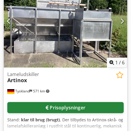
1
/
6
Lameludskiller
Artinox
Tyskland
571 km
Prisoplysninger
Stand:
klar til brug (brugt)
, Der tilbydes to Artinox-skrå- og
lamelafskilleranlæg i rustfrit stål til kontinuerlig, mekanisk