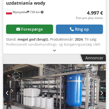
uzdatniania wody
4.997 €
Wymysłów
739 km
Fast pris plus moms
Forespørge
Ring op
Stand:
meget god (brugt)
, Produktionsår:
2024
, Til salg:
Professionelt vandbehandlings- og klargøringsanlæg UWS
Heaty Profiline 100 Nr. 2. Mobil enhed designet til brug i
varmeanlæg, vandinstallationer samt HVAC-service. Ideel
Annoncer
til skylning, påfyldning og behandling af installationer.
Djdpsyz Dhzjfx Aahekr Udstyret er i meget god teknisk
stand, komplet og klar til brug. ⚙️ Tekniske data:
Producent: UWS Technologie GmbH Model: Heaty Profiline
100 Nr. 2 Produktionsår: 2024 Forsyning: 230 V / 50–60 Hz
Effekt: 0,5 kW Vægt: ca. 59 kg Maks. driftstemperatur: 80°C
Maks. tryk: 6 bar 🔧 Udstyr: Integreret tank EBARA-pumpe
(høj kvalitet) Flowmålere Manometre Reguleringsventiler
Mobil transportvogn Dokumentation + tilbehør (synligt på
billeder) 🔍 Stand: Brugt enhed Meget god teknisk stand