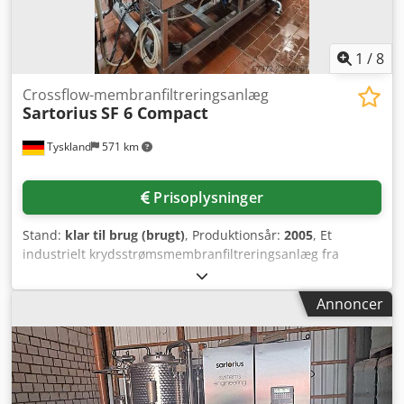
1
/
8
Crossflow-membranfiltreringsanlæg
Sartorius
SF 6 Compact
Tyskland
571 km
Prisoplysninger
Stand:
klar til brug (brugt)
, Produktionsår:
2005
, Et
industrielt krydsstrømsmembranfiltreringsanlæg fra
Sartorius er tilgængeligt. Membranmoduler: 6,
membranernes alder: ca. 3,5 år, filtreringskapacitet
Annoncer
(hvidvin): 5000-6000 l/t, maskinens dimensioner X/Y/Z: ca.
2400 mm/1300 mm/2150 mm. Dokumentation foreligger.
En inspektion på stedet er mulig. Djdpszmh Sxsfx Aahskr