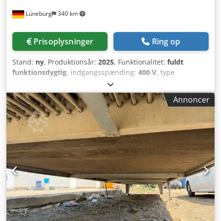
åben fødekanal – meget tolerante over for tilstopning og
Lüneburg
340 km
fuldt rengørbare Mekanisk forfiltrering (højtydelsesfilter +
10 µm patronfilter) Normalt ikke behov for kemisk
råvandsforbehandling (ingen syredosering) Integreret
Prisoplysninger
Ring op
skylle- og CIP-funktion, styret via PLC Skid-monteret på
rustfrit stålramme (AISI 316) Højtryksslanger af rustfrit stål,
Stand:
ny
, Produktionsår:
2025
, Funktionalitet:
fuldt
lavtrykssystem i havvandsegnede plastmaterialer
funktionsdygtig
, indgangsspænding:
400 V
, type
Pumpekomponenter, der kommer i kontakt med havvand, i
indgangsstrøm:
trefaset
, tryk:
12 stang
, drifttryk:
12 stang
,
korrosionsbestandige materialer Drifts- og energidata
samlet vægt:
2.000 kg
, trykklufttilslutning:
6 stang
, Udstyr:
Råvandsstrøm: ca. 1.000 l/t (vejledende værdi) Driftstryk
Annoncer
dokumentation / manual
, RIEFILT ultrafiltreringsanlæg UF
RO-modul: Højtryk, designet til havvandsafsaltning El-
25/10 – 25 m³/t højtydende UF til industri, procesvand og
tilslutning: 230 V, 50 Hz, 1~ Tilsluttet effekt: ca. 6 kW
drikkevand Kompakt, fuldautomatisk ultrafiltreringsanlæg
Styring, overvågning & sikkerhed Lokal betjeningspanel
til behandling af flod-, brønd- eller procesvand med op til
med integreret PLC-styring Overvågning af tryk, flow,
ca. 25.000 l/t. UF 25/10 fjerner pålideligt suspenderede
ledningsevne og driftstimer Automatisk afbrydelse bl.a.
stoffer, bakterier, mikroorganismer og kolloider og leverer
ved: - For lavt indløbstryk - Overskridelse af tilladt
konstant klart filtrat – ideelt som selvstændig behandling
driftstryk - Overtryk i permeat-/koncentratledning -
eller som avanceret forfiltrering til RO-anlæg. Typiske
Overskridelse af definerede ledningsevnegrænser
anvendelsesområder • Procesvandbehandling i industri og
(automatisk omledning til afløb) Automatisk "Stop & Rinse"-
erhverv • Filtrering af flod-, overflade- og brøndvand •
funktion: Skylning af havvandsførende komponenter med
Højtydende forfiltrering til omvendt osmose-anlæg
permeat ved slukning for at minimere tilstopning i
(forlænger levetid på RO-membraner) •