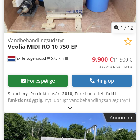
1
/
12
Vandbehandlingsudstyr
Veolia
MIDI-RO 10-750-EP
9.900 €
's-Hertogenbosch
575 km
11.900 €
Fast pris plus moms
Forespørge
Ring op
Stand:
ny
, Produktionsår:
2010
, Funktionalitet:
fuldt
funktionsdygtig
, nyt, ubrugt vandbehandlingsanlæg (nyt i
originalemballage) Djdpfxozdri Ns Aahokr VEOLIA MIDI-RO
10-750-EP Fabrikationsår 2010 500 liter/time energieffektivt
Annoncer
omvendt osmose-system