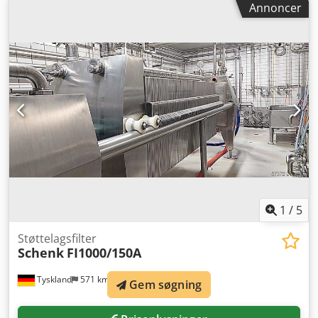
Annoncer
strømningshastighed udskilles ilt og kvælstof fra
vandstrålen og forsvinder ud gennem beholderens top.
Denne proces gentages i den anden afgasningsbeholder. I
den tredje beholder (impregneringsbeholder) blandes
vandet efter passage gennem injektordysen med CO2
under impregneringstryk i den øvre del af beholderen.
Maskine (ekstra): flertrins koldafgasning med
imprægnering. Grundkonstruktion: på rustfrit stålramme.
Dkjdpfxsxzqt Io Aaher Udstyr: 3 beholdere (hver med
manometer); 3 centrifugalpumper; styretavle med
betjeningspanel; rørledninger med diverse armaturer.
1
/
5
Støttelagsfilter
Schenk
FI1000/150A
Tyskland
571 km
Gem søgning