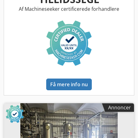
kapacitet er opbrugt, regenereres den automatisk med
mættet opløsning og skylles derefter med råvand fra begge
Af Machineseeker certificerede forhandlere
retninger. Systemet skifter herefter automatisk tilbage til
driftsmodus. Tidspunktet for regenerering kan også
indstilles via timer. Maskintilføjelse: med automatisk
regenerering. Nominel flow: 9.800 l/t. Arbejdstryk: 6 bar.
Trykklasse: 8,5 bar. Tilladt driftstemperatur: 25 °C. Tilladt
omgivelsestemperatur: 35 °C. Strøm: 0,35 A. Spænding:
230 V. Frekvens: 50 Hz. Udstyr: 2 x blødgøringstanke (fyldt
med harpiks); salttank; ventiler og rørledninger. Vægt: 390
kg. Dsdpfx Aew Tbunjahokr
Få mere info nu
Annoncer