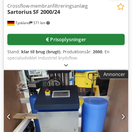
Crossflow-membranfiltreringsanlæg
Sartorius
SF 2000/24
Tyskland
571 km
Prisoplysninger
Stand:
klar til brug (brugt)
, Produktionsår:
2000
, En
specialudviklet industriel krydsflow-
membranfiltreringsanlæg fra Sartorius er tilgængelig.
Filtreringsmetode: Tangentialstrømningsfiltrering,
Annoncer
konstruktion: modulopbygget, udførelse: rustfrit stål,
nominel kapacitet: 4000 l/t, membranmoduler: 24,
filterareal: 12,5 m²/modul, samlet filterareal: ca. 300 m²,
porestørrelse: 0,2 µm, maksimal driftstemperatur: 95 °C,
driftstryk: 3 bar, tilslutningseffekt: 35 kVA, styring: Siemens
SIMATIC S7-300. De pneumatiske ventiløer er blevet
udskiftet i 2023. Dokumentation forefindes. En inspektion
på stedet er mulig. Dksdpfjzlt Nmjx Aahor