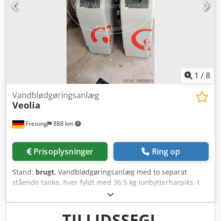
1
/
8
Vandblødgøringsanlæg
Veolia
Freising
888 km
Prisoplysninger
Ring op
Stand:
brugt
, Vandblødgøringsanlæg med to separat
stående tanke, hver fyldt med 36,5 kg ionbytterharpiks. I
normal drift ledes råvandet først gennem den ene
blødgøringsflaske og videre til forbrugeren, mens den
anden flaske står regenereret på standby. Når harpiksens
TILLIDSSEGL