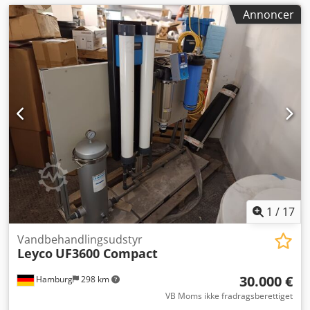
Annoncer
1
/
17
Vandbehandlingsudstyr
Leyco
UF3600 Compact
30.000 €
Hamburg
298 km
VB Moms ikke fradragsberettiget