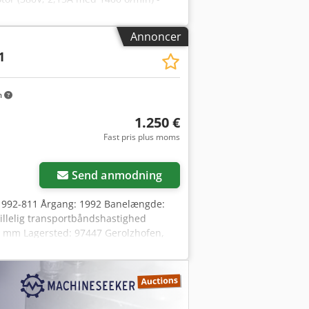
Annoncer
1
m
1.250 €
Fast pris plus moms
Send anmodning
-1992-811 Årgang: 1992 Banelængde:
illelig transportbåndshastighed
0 mm Lagersted: 97447 Gerolzhofen,
t, uden renovering uden garanti og