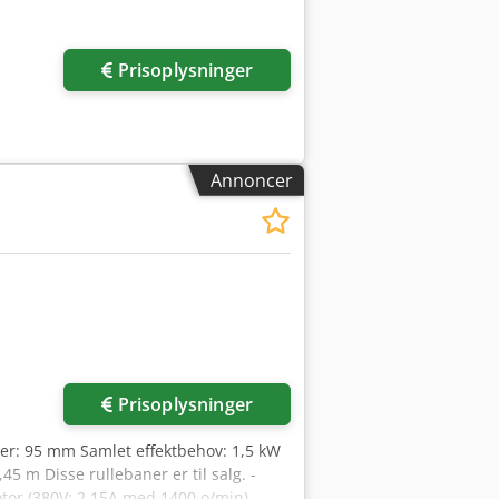
Prisoplysninger
Annoncer
der
Prisoplysninger
ter: 95 mm Samlet effektbehov: 1,5 kW
45 m Disse rullebaner er til salg. -
otor (380V; 2,15A med 1400 o/min) -