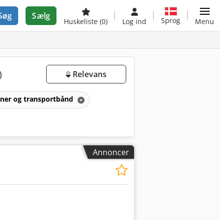
Søg
Sælg
Sprog
Huskeliste
(0)
Log ind
Menu
)
Relevans
aner og transportbånd
Annoncer