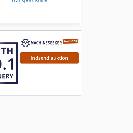
Transport Ruller
on Af Byggematerialer
Transport Vogn
Værktøjs Vogn
Indsend auktion