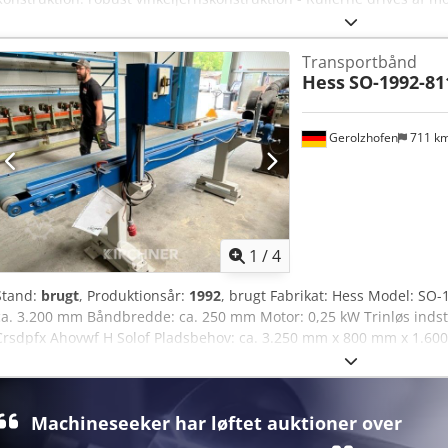
Rullerne er justerbare - Transportbanelængde: 4100x1200mm
Transportbånd
Hess
SO-1992-81
Gerolzhofen
711 k
1
/
4
Stand:
brugt
, Produktionsår:
1992
, brugt Fabrikat: Hess Model: SO
ca. 3.200 mm Båndbredde: ca. 250 mm Motor: 0,25 kW Trinløs indst
Crsdpfx Ahovwf H Solof Pladsbehov: ca. 3.250 mm x 800 mm x 1.60
frit læsset, uindpakket Overdragelse i den aktuelle stand som bese
reklamationsret
Machineseeker har løftet auktioner over