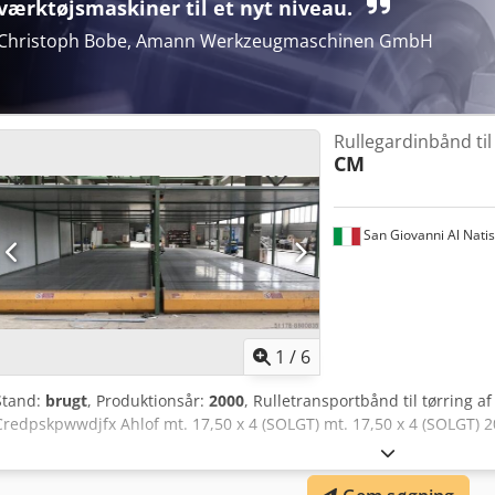
værktøjsmaskiner til et nyt niveau.
Christoph Bobe, Amann Werkzeugmaschinen GmbH
Rullegardinbånd til
CM
San Giovanni Al Nati
1
/
6
Stand:
brugt
, Produktionsår:
2000
, Rulletransportbånd til tørring 
Credpskpwwdjfx Ahlof mt. 17,50 x 4 (SOLGT) mt. 17,50 x 4 (SOLGT) 2