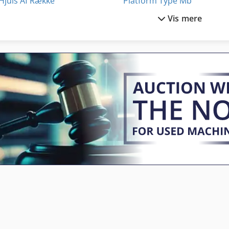
Hjuls Af Række
Platform Type Mb
Vis mere
Hvordan Du Kontakter Med Ruller
Produkti
Håndtering Af
Runde Stak Til Léger
Kgs 1670
Runde Tag Hall
Lederen Af En Del Af
Runde Ur