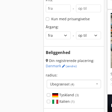
-
Kun med prisangivelse
Årgang:
-
Beliggenhed
Din registrerede placering:
Danmark
(ændre)
radius:
Ubegrænset
(4)
Tyskland
(3)
Italien
(1)