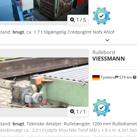
1
/
5
Stand:
brugt
, ca. 1,7 t tilgængelig Credpoglmt Nofx Ahlof
Rullebord
VIESSMANN
Tyskland
574 km
Anmod om flere
bille
1
/
1
Stand:
brugt
, Tekniske detaljer: Rullelængde: 1200 mm Rullediame
Maskinvægt ca.: 2,0 t Crjdpfx Ahju Nkv Telof Mål L x B x H: 4,3x1,5x0,
Konstruktion: robust vinkeljernskonstruktion - Rullerne drives af m