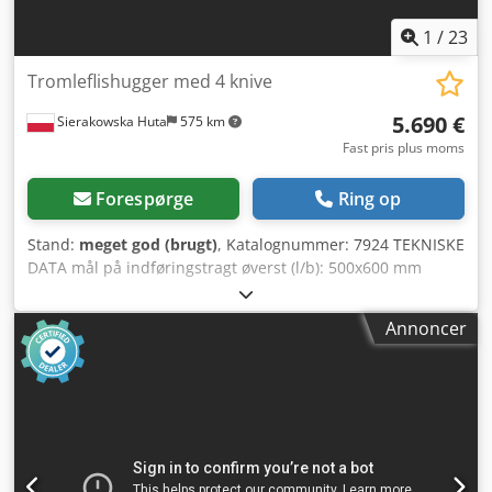
1
/
23
Tromleflishugger med 4 knive
5.690 €
Sierakowska Huta
575 km
Fast pris plus moms
Forespørge
Ring op
Stand:
meget god (brugt)
, Katalognummer: 7924 TEKNISKE
DATA mål på indføringstragt øverst (l/b): 500x600 mm
tragtens længde: 2070 mm akselbredde: 550 mm motor: 55
kW Dcjdszr U Uqjpfx Ag Aek antal knive: 4 stk. udgang for
Annoncer
flis: rektangulær 560/360 mm mål (l/b/h): 3950x1520x2820
mm vægt ca.: 2500 kg – tromleflishugger – 4 knive på
akslen – ekstra indbygget ventilator til udblæsning af flis –
meget god stand – brugt flishugger Nettopris: 23900 PLN
Nettopris: 5690 EUR Nettopris beregnet til kurs 4,2
PLN/EUR (ved større valutakursudsving kan prisen ændre
sig)