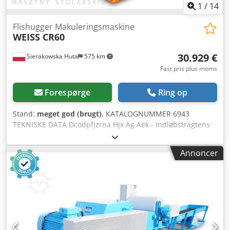
1
/
14
Flishugger Makuleringsmaskine
WEISS CR60
30.929 €
Sierakowska Huta
575 km
Fast pris plus moms
Forespørge
Ring op
Stand:
meget god (brugt)
, KATALOGNUMMER 6943
TEKNISKE DATA Dcodpfjzrna Hjx Ag Aek - Indløbstragtens
dimensioner: 1600x1500 mm - Rotorbredde: 1500 mm -
Hovedmotor: 45 kW - Pumpemotor: 5,5 kW - Antal knive: 44
Annoncer
stk. - Knivdimensioner: 50x50 mm - Sigtstørrelse: 59 mm -
Trykplade - Automatisk omvendt funktion - Dimensioner
(L/B/H): 3430x2800x2850 mm - Vægt: ca. 9000 kg FORDEL –
Fransk produceret - Nye knive monteret – Automatisk
omvendt funktion – Trykplade – Meget god stand – Brugt
flishugger Netto pris: 129900 PLN Netto pris: 30929 EUR
Netto prisen er beregnet ud fra en kurs på 4,2 PLN/EUR