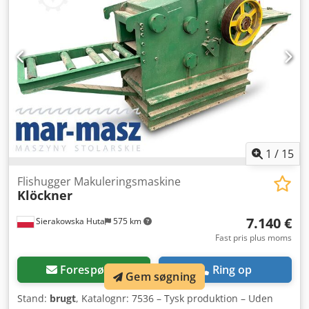
Båndfodring - Båndfodringslængde: 2200 mm -
Båndbredde: 330 mm - Hovedmotor: 22 kW - Autoreverse -
Bakgear - Samlede dimensioner (l/b/h): 4100x1350x1100
mm - Vægt: 1800 kg FORDELE – Tysk produktion –
Autoreverse (justerbar) – Bakgear – Brugt flishugger, meget
god stand Nettopris: 66.900 PLN Nettopris: 15.920 EUR
baseret på 4,2 EUR kurs (Priser kan ændre sig ved
væsentlige valutakursudsving)
1
/
15
Flishugger Makuleringsmaskine
Klöckner
7.140 €
Sierakowska Huta
575 km
Fast pris plus moms
Forespørge
Ring op
Gem søgning
Stand:
brugt
, Katalognr: 7536 – Tysk produktion – Uden