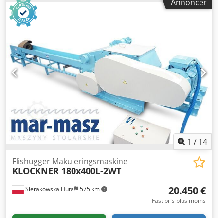
Annoncer
30x30mm - Sold 16/11mm - Trykskuffe - Elektronisk
autorevers - Dimensioner (L/B/H) 2600x2000x1720mm -
Vægt 2125kg FORDELE – Tysk produktion – Autorevers –
Trykskuffe – Meget god stand Dcsdpfszruh Rex Ag Ask –
Brugt flishugger Nettopris: 95.900 PLN Nettopris: 22.830
euro afhængigt af kurs, 4,2 euro (Priser kan variere ved
større udsving)
1
/
14
Flishugger Makuleringsmaskine
KLOCKNER 180x400L-2WT
20.450 €
Sierakowska Huta
575 km
Fast pris plus moms