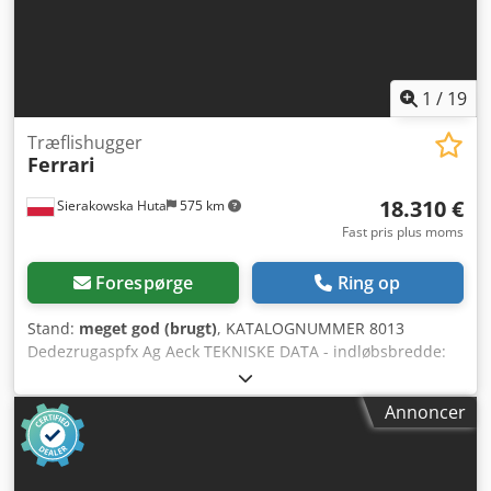
– Flishugger brugt, meget god stand Nettopris: 85.900 PLN
Nettopris: 20.450 EUR ifølge valutakursen 4,2 EUR (Priser
kan ændre sig ved større udsving)
1
/
19
Træflishugger
Ferrari
18.310 €
Sierakowska Huta
575 km
Fast pris plus moms
Forespørge
Ring op
Stand:
meget god (brugt)
, KATALOGNUMMER 8013
Dedezrugaspfx Ag Aeck TEKNISKE DATA - indløbsbredde:
450 mm - indløbshøjde: 210 mm - akselbredde: 450 mm -
akseldiameter: 550 mm - antal knive: 2 stk. - trækkende
Annoncer
aksel, tandet oppe og nede: 2×2,2 kW - ekstra tandet
trækrulle nedenfor foran den trækkende aksel - elektrisk
autorevers (med justeringsmulighed) - bakgear -
båndføder - føderlængde: 2260 mm - bredde på fødebånd: