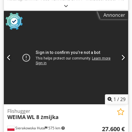
mm - Indløbshøjde: 300 mm - Valsebredde: 480 mm -
Valsediameter: 440 mm - Antal knive: 2 stk - Soldimension:
Annoncer
50x50 mm - Tandet fremføringsvalse oppe og nede -
Valsemotor: 0,78/1,1 kW - Elektrisk autorevers (med
justeringsmulighed) - Med transportbånd -
Indføringsbåndets længde: 4006 mm - Indføringsbåndets
bredde: 380 mm - Båndfremføring frem/tilbage -
Hovedmotor: 30 kW - Dimensioner (L/B/H): 6100x1100x1100
mm - Vægt: ca. 2000 kg FORDELE Dcedpfx Agozruc Us Aek –
Tysk produktion – Med båndføder – Autorevers – Brugt
flishugger i meget god stand Nettopris: 76.900 PLN
Nettopris: 18.300 EUR baseret på kurs 4,2 EUR (Priser kan
variere ved store udsving)
1
/
29
Flishugger
WEIMA
WL 8 żmijka
27.600 €
Sierakowska Huta
575 km