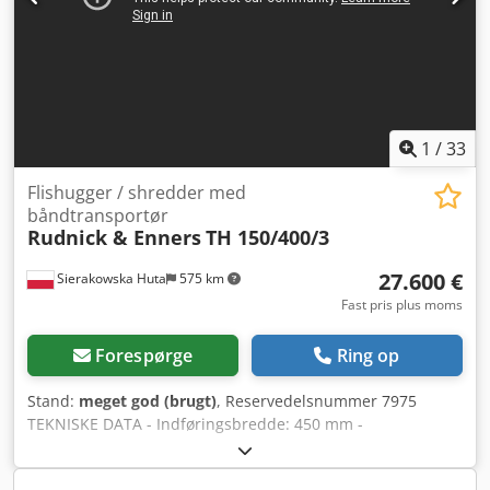
1
/
33
Flishugger / shredder med
båndtransportør
Rudnick & Enners
TH 150/400/3
27.600 €
Sierakowska Huta
575 km
Fast pris plus moms
Forespørge
Ring op
Stand:
meget god (brugt)
, Reservedelsnummer 7975
TEKNISKE DATA - Indføringsbredde: 450 mm -
Indføringshøjde: 250 mm - Valsens bredde: 530 mm -
Knivens længde: 530 mm - Antal knive: 2 stk -