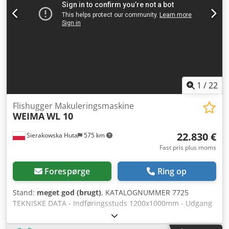
Produceret i Tyskland Dedpezruibefx Ag Aeck – Autorevers
– Bælte både over og under – Knivindstillingsværktøj –
Meget god stand – Brugt flishugger Nettopris: 98.900 PLN
Nettopris: 23.550 EUR Nettopris beregnet til kurs 4,2
PLN/EUR (Ved større valutakursudsving kan prisen ændres)
1
/
22
Flishugger Makuleringsmaskine
WEIMA
WL 10
22.830 €
Sierakowska Huta
575 km
Fast pris plus moms
Forespørge
Ring op
Stand:
meget god (brugt)
, KATALOGNUMMER 7725
TEKNISKE DATA - Indføringsstuds 1200x1000mm - Udgang
for flis Ø 200mm - Arbejdsbredde på rotor 980mm -
Hovedmotor 22kW - Antal knive 24 stk - Knivdimension