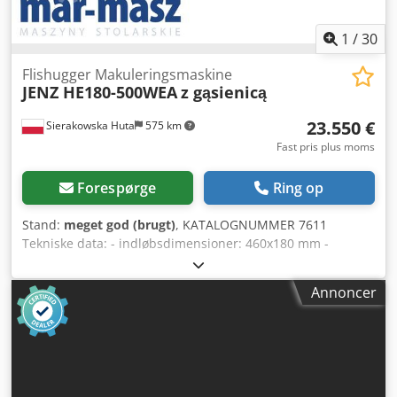
1
/
30
Flishugger Makuleringsmaskine
JENZ HE180-500WEA
z gąsienicą
23.550 €
Sierakowska Huta
575 km
Fast pris plus moms
Forespørge
Ring op
Stand:
meget god (brugt)
, KATALOGNUMMER 7611
Tekniske data: - indløbsdimensioner: 460x180 mm -
udløbsdiameter: 300 mm - akselbredde: 550 mm -
akseldiameter: 350 mm - antal knive: 10 stk. - knive
Annoncer
placeret i 2 rækker - autorevers - redskab til knivindstilling
- soldiameter: 30 mm - bælte både ovenfra og nedenfra -
trækkende aksel nedenunder - længde på fødebælte: 4400
mm - hovedmotor: 37 kW - overfødermotor: 1,5 kW -
underfødermotor: 2,2 kW - dimensioner (l/b/h):
6100x1150x1000 mm - vægt ca. 3500 kg FORDELE –