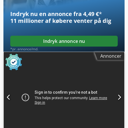
7.590 EUR Nettopris beregnet efter kurs 4,2 PLN/EUR (ved
større valutakursudsving kan prisen ændres)
Indryk nu en annonce fra 4,49 €
*
11 millioner af købere
venter på dig
Indryk annonce nu
*pr. annonce/md.
Annoncer