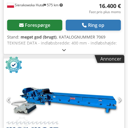
16.400 €
Sierakowska Huta
575 km
Fast pris plus moms
Forespørge
Ring op
Stand:
meget god (brugt)
, KATALOGNUMMER 7069
TEKNISKE DATA - indløbsbredde: 400 mm - indløbshøjde:
150 mm - akselbredde: 450 mm - akseldiameter: 550 mm -
antal knive: 2 stk. - 3 tandede transportvalser foroven og
Annoncer
forneden, 2×2,2 kW - elektrisk auto-revers - bakgear -
båndindføring - indføringslængde: 5100 mm Dodpfx
Agezruu Do Aeck - båndbredde: 400 mm - hovedmotor: 30
kW - flishuggerens dimensioner (l/b/h): 2600x1500x1530
mm - samlede dimensioner for indføringen (l/b/h):
5200x560x910 mm - vægt: ca. 3000 kg – med båndindføring
– elektrisk auto-revers (med justeringsmulighed) – bakgear
– brugt flishugger, i meget god stand Nettopris: 68.900 PLN
Nettopris: 16.400 EUR afhængigt af kurs 4,2 EUR (Priser kan
variere ved større udsving)