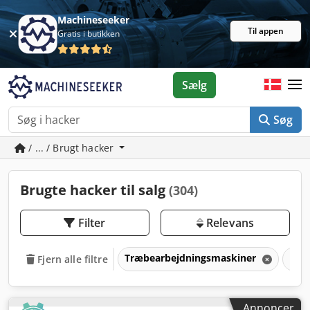
Machineseeker
Til appen
Gratis i butikken
Sælg
Søg
/ ... / Brugt hacker
Brugte hacker til salg
(304)
Filter
Relevans
Træbearbejdningsmaskiner
Hac
Fjern alle filtre
Annoncer