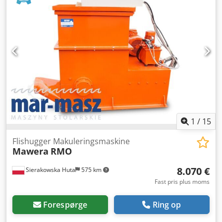
påføringsdimension: 2000 x 1900 mm, højde 760 mm –
Sigt: Ø 30 mm – Antal knive: 74 – Autorevers – Dimensioner
(L/B/H): 220 x 150 x 200 cm – Transportdimensioner (L/B/H):
310 x 220 x 200 cm – Vægt: ~2500 kg
1
/
15
Flishugger Makuleringsmaskine
Mawera
RMO
8.070 €
Sierakowska Huta
575 km
Fast pris plus moms
Forespørge
Ring op