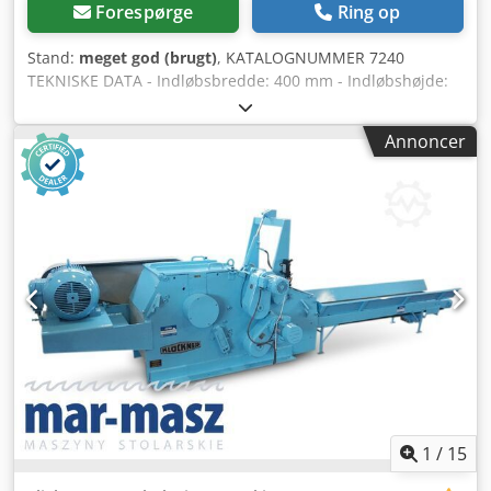
Forespørge
Ring op
Stand:
meget god (brugt)
, KATALOGNUMMER 7240
TEKNISKE DATA - Indløbsbredde: 400 mm - Indløbshøjde:
210 mm - Akselbredde: 530 mm - Akseldiameter: 500 mm
Dedpfx Aszruhqeg Aeck - Knivlængde: 530 mm - Antal
Annoncer
knive: 2 stk. - Soldimensioner: 55x50 mm - 2 tandede
trækaksler fra bunden - Motor til nederste aksler: ca. 3 kW
- Tandetrækaksel fra toppen - Motor til øverste aksel: 1,5
kW - Indføringsbåndets længde: 4600 mm -
Indføringsbåndets bredde: 400 mm - Hovedmotor: 55 kW -
Autorevers - Indføringsmål (L/B/H): 4630x620x760 mm -
Maskinens mål (L/B/H): 2510x1700x1200 mm - Vægt ca.
3500 kg – Tysk produktion – Autorevers (justerbar
mulighed) – Brugt flishugger, i meget god stand Nettopris:
85.900 PLN Nettopris: 20.450 EUR baseret på kurs 4,2 EUR
(Priserne kan ændre sig ved større udsving)
1
/
15