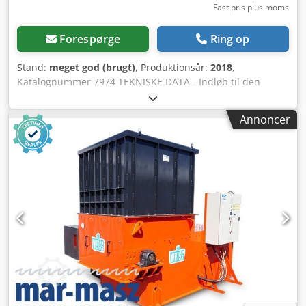
Fast pris plus moms
Forespørge
Ring op
Stand:
meget god (brugt)
, Produktionsår:
2018
,
Katalognummer 7974 TEKNISKE DATA - Indløb til den
udvidede tragt: 1500x1730 mm - Udløb til flis: Ø 200 mm -
Rotorens arbejdsbredde: 990 mm - Hovedmotor: 22 kW -
Annoncer
Pumpemotor: 0,75 kW - Antal knive: 54 stk. -
Knivdimension: 40x40 mm - Sold: 20 mm - Trykskuffe -
Elektrisk automatisk revers - Dimensioner L/B/H:
2500x2200x2350 mm - Vægt: ca. 2000 kg FORDELE – Tysk
produktion – Pulserende fremfører – Halvautomatisk
fremfører – Hurtig/forans fremfører – automatisk justering
af trykskuffens hastighed – Original DTR/CE-dokumentation
fra 2018 – Trykskuffe Dcodpozrnbwofx Ag Ask – Snegl –
transportsnegl til spåntransport – Automatisk revers –
Brugt flishugger, meget god stand Nettopris: 115.900 PLN
Nettopris: 27.600 EUR (afhængig af kurs 4,2 EUR) (Priser
kan ændres ved større kursudsving)