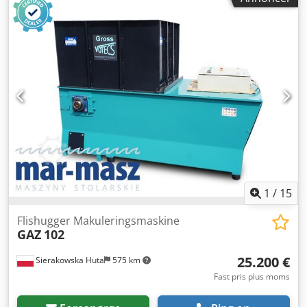
1
/
15
Flishugger Makuleringsmaskine
GAZ
102
25.200 €
Sierakowska Huta
575 km
Fast pris plus moms