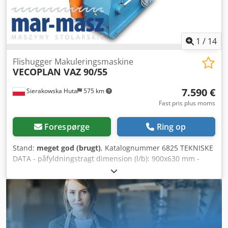
1
/
14
Flishugger Makuleringsmaskine
VECOPLAN VAZ 90/55
7.590 €
Sierakowska Huta
575 km
Fast pris plus moms
Forespørge
Ring op
Stand:
meget god (brugt)
, Katalognummer 6825 TEKNISKE
DATA - påfyldningstragt dimension (l/b): 900x630 mm -
rotorens arbejdsbredde: 540 mm - motor: 7,5 kW -
soldiameter: 20 mm - knivstørrelse: 40x40 mm - antal
knive: 15 stk. - autorevers - trykskuffe - dimensioner (l/b/h):
2060x980x1580 mm - vægt: 1008 kg FORDELE – tysk
produktion – ikke-malet – meget god stand Dcjdeztat Iepfx
Ag Aok – brugt flishugger Nettopris: 31.900 PLN Nettopris: