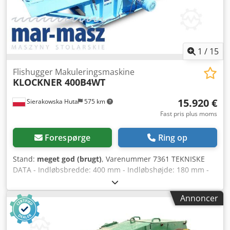
1
/
15
Flishugger Makuleringsmaskine
KLOCKNER 400B4WT
15.920 €
Sierakowska Huta
575 km
Fast pris plus moms
Forespørge
Ring op
Stand:
meget god (brugt)
, Varenummer 7361 TEKNISKE
DATA - Indløbsbredde: 400 mm - Indløbshøjde: 180 mm -
Valsebredde: 430 mm - Valsediameter: 430 mm Djdpfezh
Ivajx Ag Asck - Knivlængde: 430 mm - Antal knive: 2 stk. -
Annoncer
Soldimensioner: 60x60 mm - 2 trækvalser med tandhjul
nedenfra - Motor for nedre valser: 1,8 kW - 2 trækvalser
med tandhjul ovenfra - Motor for øvre valser: 1,8 kW -