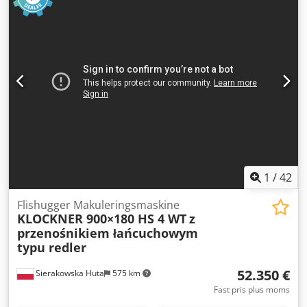
25 mm - Trykrulletræk v. indføring: 0,75 kW - Tandtrukket
trækaksel, nederst: 1,8 kW - Tandtrukket trækaksel, øverst:
1,8 kW - Vibrorendelængde: 4470 mm - Vibrorendebredde:
710 mm - Vibrorendemotor: 2,2 kW - Hovedmotor: 55 kW -
Autorevers - Udsugningsstuds diameter: 260 mm -
Vibrorende mål (L/B/H): 4470/950/930 mm - Maskinmål
(L/B/H): 3100/1500/1170 mm - Samlet vægt: ca. 5500 kg –
Tysk produktion – Meget lav driftstid – Original
dokumentation – Autorevers (med justeringsmulighed) –
Brugt flishugger, stand meget god / som ny Nettopris:
139.900 PLN Nettopris: 33.300 EUR Nettopris beregnet ved
kurs 4,2 PLN/EUR Dsdpfxjzrm Uis Ag Aock (Ved større
kursudsving kan pris ændres)
1
/
42
Flishugger Makuleringsmaskine
KLOCKNER 900×180 HS 4 WT
z
przenośnikiem łańcuchowym
typu redler
52.350 €
Sierakowska Huta
575 km
Fast pris plus moms