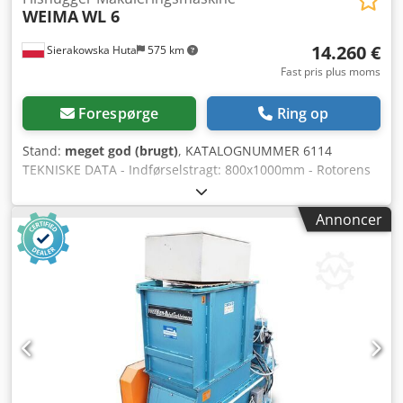
WEIMA
WL 6
14.260 €
Sierakowska Huta
575 km
Fast pris plus moms
Forespørge
Ring op
Stand:
meget god (brugt)
, KATALOGNUMMER 6114
TEKNISKE DATA - Indførselstragt: 800x1000mm - Rotorens
arbejdsbredde: 800mm - Pumpemotor: 0,75kW -
Hovedmotor: 15kW - Antal knive: 21 stk - Knivmål:
Annoncer
30x30mm - Sold: 0,8x10mm - Trykskuffe - Elektrisk
autorevers - Udløbssnegle 2×1,1kW - Dimensioner (l/b/h):
2460x1800x2250mm - Vægt: 1660kg – Produceret i Tyskland
– Autorevers – Trykskuffe – Ikke malet – Meget god stand –
Brugt flishugger Djdeztaulspfx Ag Aock Nettopris: 59900
PLN Nettopris: 14260 euro afhængig af kurs, 4,2 euro
(Priser kan variere ved større udsving)