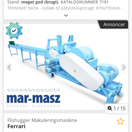
Stand:
meget god (brugt)
, KATALOGNUMMER 7191
TEKNISKE DATA - indløb til påfyldningstragt: 870x735mm -
rotorbredde: 720mm - hovedmotor: 18,5kW - pumpemotor:
ca. 0,75kW - antal knive: 17 stk - knivdimension: 80x40mm -
Annoncer
sold: 20mm - trykskuffe - elektrisk autorevers - udgang til
flishugget træ: fi 250mm - dimensioner L/B/H:
2000x1350x1370mm - vægt: 1586kg FORDELE – trykskuffe –
meget god stand – brugt flishugger Nettopris: 33.900 PLN
Djdozru Uqopfx Ag Ajck Nettopris: 8.070 EUR i forhold til
kurs 4,2 EUR (Priserne kan ændre sig ved større
kursudsving)
1
/
15
Flishugger Makuleringsmaskine
Ferrari