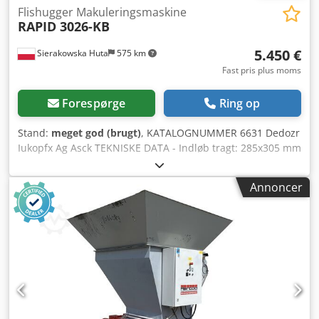
Flishugger Makuleringsmaskine
RAPID 3026-KB
5.450 €
Sierakowska Huta
575 km
Fast pris plus moms
Forespørge
Ring op
Stand:
meget god (brugt)
, KATALOGNUMMER 6631 Dedozr
Iukopfx Ag Asck TEKNISKE DATA - Indløb tragt: 285x305 mm
- Motor: 7,35 kW - Antal knive: 3 stk + 2 modknive -
Knivstørrelse: 300x75 mm - Sold (2 typer): 10 mm, 8 mm -
Annoncer
Udsugningsstuds diameter: 100 mm - Dimensioner (L/B/H):
1070x900x1980 mm - Vægt: 613 kg FORDELE – Svensk
produktion – Ekstra sold medfølger – Meget god stand –
Brugte flishugger Nettopris: 22.900 PLN Nettopris: 5.450
EUR Nettopris beregnet ud fra kurs 4,2 PLN/EUR (ved
større kursudsving kan prisen ændres)