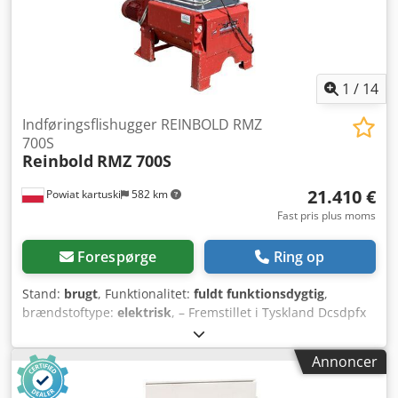
1
/
14
Indføringsflishugger REINBOLD RMZ
700S
Reinbold
RMZ 700S
21.410 €
Powiat kartuski
582 km
Fast pris plus moms
Forespørge
Ring op
Stand:
brugt
, Funktionalitet:
fuldt funktionsdygtig
,
brændstoftype:
elektrisk
, – Fremstillet i Tyskland Dcsdpfx
Agozr Ipns Aek TEKNISKE SPECIFIKATIONER: – Fire rotorer
(aksler) – Rotorernes diameter: 280 mm – Hovedmotor: 2 x
Annoncer
18,5 kW – Indføringsdimension: 700 x 750 mm –
Påføringsdimension: 1270 x 1300 mm – Ekstra