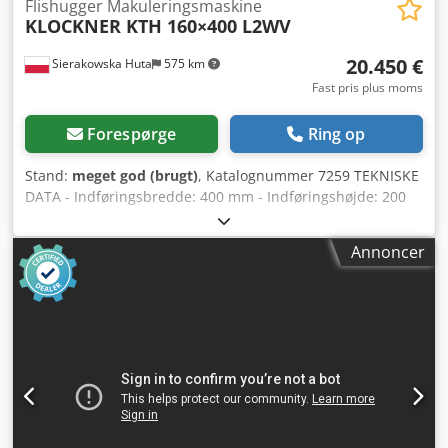
Flishugger Makuleringsmaskine
KLOCKNER KTH 160×400 L2WV
20.450 €
Sierakowska Huta
575 km
Fast pris plus moms
Forespørge
Ring op
Stand:
meget god (brugt)
, Katalognummer 7259 TEKNISKE
DATA - Indføringsbredde: 400 mm - Indføringshøjde: 200
mm - Akselbredde: 530 mm - Akseldiameter: 550 mm -
Knivlængde: 530 mm - Antal knive: 2 stk. - Soldimensioner:
Annoncer
50x50 mm - 2 nederste tandede indtræksvalser - Motor til
nederste valse: 2,2 kW - Øverste tandede indtræksvalse -
Motor til øverste valse: 2,2 kW - Båndindføringsmotor: 0,55
kW - Indføringsbånd længde: 3000 mm - Indføringsbånd
bredde: 410 mm - Hovedmotor: 45 kW - Autorevers -
Revers-drift - Maskinmål (L/B/H): 2900x1600x1600 mm -
Indføringsmål (L/B/H): 3070x720x670 mm - Vægt ca. 3500 kg
FORDELE – Tysk fremstilling – Autorevers (med
justeringsmulighed) – Revers-drift Dcedpfxezrug Ts Ag Aok