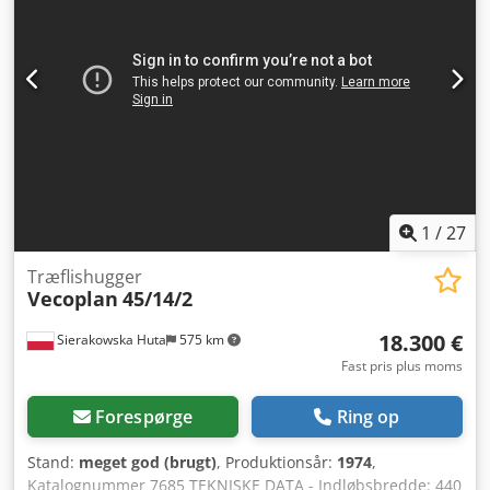
430 mm - hovedmotor: 45 kW - samlede mål for føder l/b/h:
4900x1700x1700 mm - vægt ca.: 3000 kg FORDELE – med
båndføder – elektrisk autorevers – bakgear – brugt
flishugger i meget god stand Nettopris: 76.900 PLN
Nettopris: 18.310 EUR efter kurs 4,20 PLN/EUR (Priser kan
ændre sig ved større kursudsving)
1
/
27
Træflishugger
Vecoplan
45/14/2
18.300 €
Sierakowska Huta
575 km
Fast pris plus moms
Forespørge
Ring op
Stand:
meget god (brugt)
, Produktionsår:
1974
,
Katalognummer 7685 TEKNISKE DATA - Indløbsbredde: 440