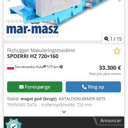
(Ved større kursudsving kan prisen ændres)
1
/
15
Flishugger Makuleringsmaskine
SPOERRI HZ 720×160
33.300 €
Sierakowska Huta
575 km
Fast pris plus moms
Forespørge
Ring op
Stand:
meget god (brugt)
, KATALOGNUMMER 6875
TEKNISKE DATA - Indføringsbredde: 720 mm -
Indføringshøjde: 160 mm - Maks. materiale tykkelse: 160
mm - Akselbredde: 720 mm - Akseldiameter: 600 mm -
Annoncer
Knivlængde: 80 mm - Antal knive: 4×12 stk - Soldimension: