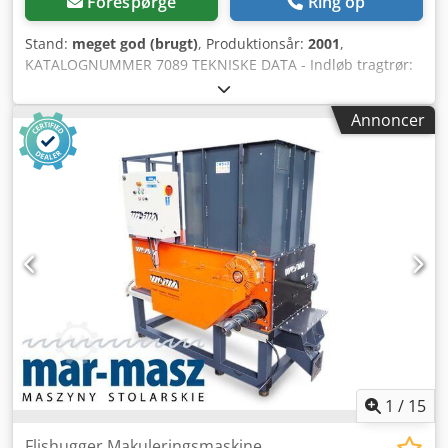
Forespørge
Ring op
Stand:
meget god (brugt)
, Produktionsår:
2001
,
KATALOGNUMMER 7089 TEKNISKE DATA - Indløb tragtrør:
1020x1230 mm - Arbejdsbredde på rotor: 1020 mm - Rotor
diameter: 348 mm - Hovedmotor: 22kW, 400V, 50Hz
Annoncer
Djdpfxsztau Sj Ag Ajck - Pumpemotor: 0,75kW - Antal knive:
50 stk - Knivdimension: 35x35x20 mm - Si: 12 mm -
Skubskuffe - Elektrisk autorevers - Dimensioner L/B/H:
2000x1130x1530 mm - Vægt: 970 kg FORDELE – autorevers
– som WEIMA WL 10 – tysk produktion – skubskuffe – meget
god stand – brugt flishugger, DTR+CE dokumentation
Nettopris: 99.900 PLN Nettopris: 23.790 EUR afhængig af
kurs 4,2 EUR (Priser kan ændre sig ved større udsving)
1
/
15
Flishugger Makuleringsmaskine