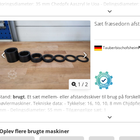
Boringsdiameter: 35 mm Chedpfx Aaszryl Ie Uoa - Delingsdiameter:
Sæt fræsedorn afs
Tauberbischofsheim
1
/
2
Stand:
brugt
, Et sæt mellem- eller afstandsskiver til brug på forsk
høvlermaskiner. Tekniske data: - Tykkelse: 16, 10, 10, 8 mm Chjdpfx
mm - Delingsdiameter: 55 mm - Tilgængelige sæt: 1
Oplev flere brugte maskiner