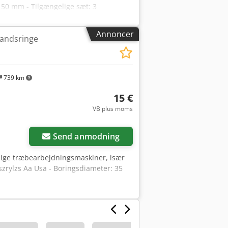
 50 mm - Tilgængelige sæt: 3
Annoncer
tandsringe
739 km
15 €
VB plus moms
Anmod om flere
billeder
Send anmodning
ellige træbearbejdningsmaskiner, især
szrylzs Aa Usa - Boringsdiameter: 35