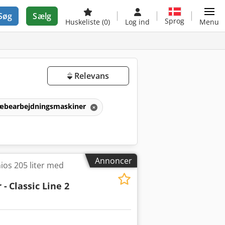
Søg
Sælg
Sprog
Huskeliste
(0)
Log ind
Menu
Relevans
 træbearbejdningsmaskiner
Annoncer
os 205 liter med
 -
Classic Line 2