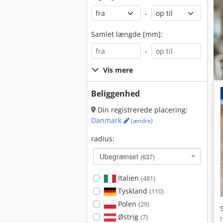
-
Samlet længde [mm]:
-
Vis mere
Beliggenhed
Din registrerede placering:
Danmark
(ændre)
radius:
Ubegrænset
(637)
Italien
(481)
Tyskland
(110)
Polen
(29)
Østrig
(7)