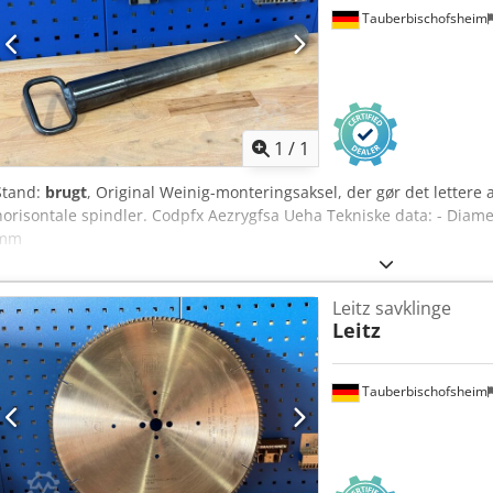
Tauberbischofsheim
Anmod om flere
bille
1
/
1
Stand:
brugt
, Original Weinig-monteringsaksel, der gør det lettere 
horisontale spindler. Codpfx Aezrygfsa Ueha Tekniske data: - Dia
mm
Leitz savklinge
Leitz
Tauberbischofsheim