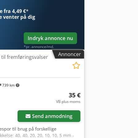
 fra 4,49 €
*
e
venter på dig
Indryk annonce nu
*pr. annonce/md.
Annoncer
til fremføringsvalser
739 km
35 €
VB plus moms
Anmod om flere
billeder
Send anmodning
spor til brug på forskellige
else: 40, 40, 20, 20, 10, 10, 5 mm -