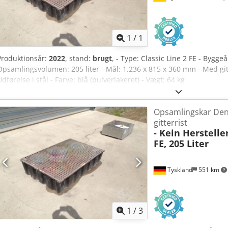
Anmod om flere
bille
1
/
1
Produktionsår:
2022
, stand:
brugt
, - Type: Classic Line 2 FE - Bygge
Opsamlingsvolumen: 205 liter - Mål: 1.236 x 815 x 360 mm - Med gitt
Udførelse i stål - Farve: blå (pulverlakeret) - Vægt: 64 kg
Opsamlingskar Deni
gitterrist
- Kein Hersteller
FE, 205 Liter
Tyskland
551 km
1
/
3