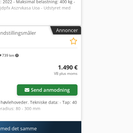
al: 2022 - Maksimal belastning: 400 kg -
jdpfx Aszrvkasa Uoa - Udstyret med
Annoncer
ndstillingsmåler
739 km
1.490 €
VB plus moms
Anmod om flere
billeder
Send anmodning
f høvlehoveder. Tekniske data: - Tap: 40
radius: 80 - 300 mm
r med det samme