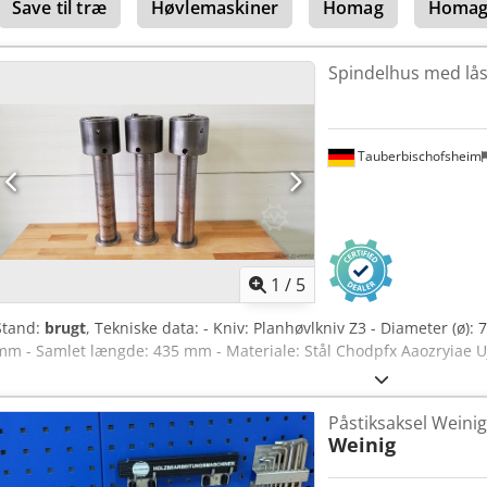
Save til træ
Høvlemaskiner
Homag
Homag
Spindelhus med lå
Tauberbischofsheim
1
/
5
Stand:
brugt
, Tekniske data: - Kniv: Planhøvlkniv Z3 - Diameter (ø)
mm - Samlet længde: 435 mm - Materiale: Stål Chodpfx Aaozryiae Uj
Påstiksaksel Weinig
Weinig