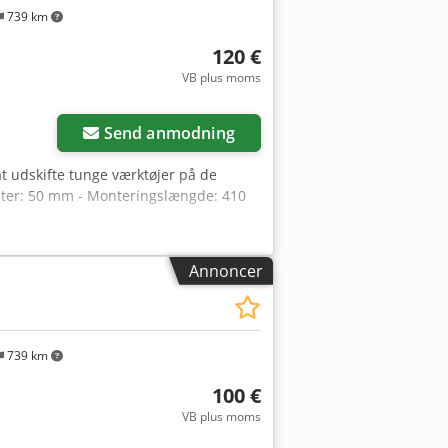
739 km
120 €
VB plus moms
der
Send anmodning
at udskifte tunge værktøjer på de
meter: 50 mm - Monteringslængde: 410
Annoncer
739 km
100 €
VB plus moms