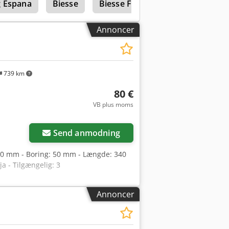
 Espana
Biesse
Biesse Fse
Annoncer
s
739 km
80 €
VB plus moms
Send anmodning
: 70 mm - Boring: 50 mm - Længde: 340
a - Tilgængelig: 3
Annoncer