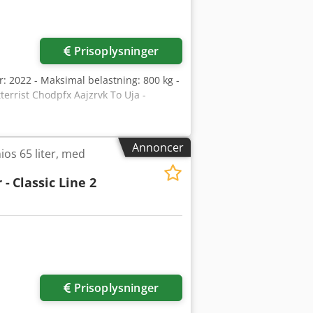
der
Prisoplysninger
år: 2022 - Maksimal belastning: 800 kg -
errist Chodpfx Aajzrvk To Uja -
Annoncer
os 65 liter, med
 -
Classic Line 2
Prisoplysninger