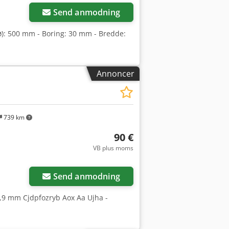
Send anmodning
ø): 500 mm - Boring: 30 mm - Bredde:
Annoncer
739 km
90 €
VB plus moms
Anmod om flere
billeder
Send anmodning
5,9 mm Cjdpfozryb Aox Aa Ujha -
N