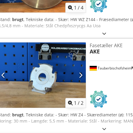
1
/
4
Stand:
brugt
, Tekniske data: - Skær: HW WZ Z144 - Fræsediameter (
3,5/4,8 mm - Materiale: Stål Chedpfxszrycgs Aa Uoa
Fasetæller AKE
AKE
Tauberbischofsheim
1
/
2
Stand:
brugt
, Tekniske data: - Skær: HW Z4 - Skærediameter (ø): 11
Boring: 30 mm - Længde: 5,5 mm - Materiale: Stål - Markering: MA