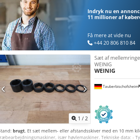
Indryk nu en annonce
11 millioner af køber
Få mere at vide nu
+44 20 806 810 84
Sæt af mellemringe 
WEINIG
WEINIG
Tauberbischofsheim
1
/
2
Stand:
brugt
, Et sæt mellem- eller afstandsskiver med en 10 mm kile
træbearbejdningsmaskiner, især høvlemaskiner. Tekniske data: - Tykk