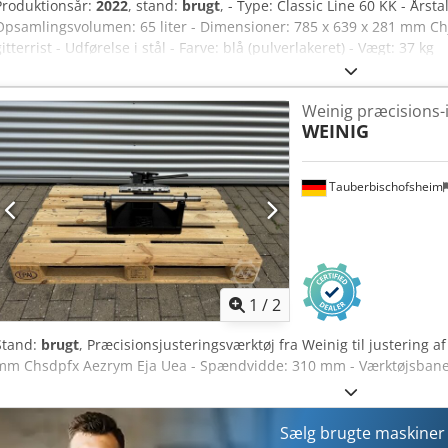
Produktionsår:
2022
, stand:
brugt
, - Type: Classic Line 60 KK - Årst
Opsamlingsvolumen: 65 liter - Dimensioner: 785 x 639 x 281 mm Ch
gitterrist - Udførelse i stål - Farve: blå (pulverlakeret) - Vægt: 37 kg
Weinig præcisions-i
WEINIG
Tauberbischofsheim
1
/
2
Stand:
brugt
, Præcisionsjusteringsværktøj fra Weinig til justering a
mm Chsdpfx Aezrym Eja Uea - Spændvidde: 310 mm - Værktøjsbane
Sælg brugte maskine