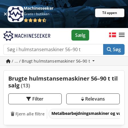
Machineseeker
Til appen
Gratis i butikken
Sælg
Søg
/ ... / Brugt hulmstansemaskiner 56–90 t
Brugte hulmstansemaskiner 56–90 t til
salg
(13)
Filter
Relevans
Metalbearbejdningsmaskiner og værk
Fjern alle filtre