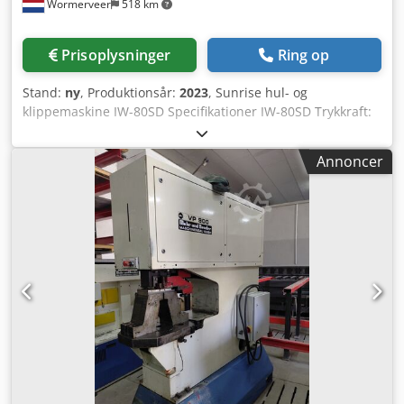
Wormerveer
518 km
Prisoplysninger
Ring op
Stand:
ny
, Produktionsår:
2023
, Sunrise hul- og
klippemaskine IW-80SD Specifikationer IW-80SD Trykkraft:
80 ton Stansekapacitet: Ø 26x22mm / Ø 50x12mm Udlæg:
510 mm Vinkeljern: 150x150x12mm 90⁰ Fladjern:
Annoncer
460x15mm / 300x20mm Vægt: 2550 kg Dcsdpsvf I Rcsfx Ah
Djk Flere modeller er tilgængelige fra lager.