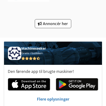
Tb 53 Fr
Tgs 172
Annoncér her
Tnl 12
Tur 560
Vaskemaskine Med En Del Af
Machineseeker
Gratis i butikken
Den førende app til brugte maskiner!
Flere oplysninger