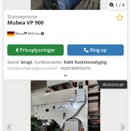
1
/
4
Stansepresse
Mubea
VP 900
Moos
869 km
Prisoplysninger
Ring op
Stand:
brugt
, Funktionalitet:
fuldt funktionsdygtig
,
maskine/køretøjsnummer:
1028789976479
,
indgangsspænding:
380 V
, indgangsfrekvens:
50 Hz
, brugt
Muhr & Bender Dedpoy Tip Iefx Ah Dock pris efter aftale
Annoncer