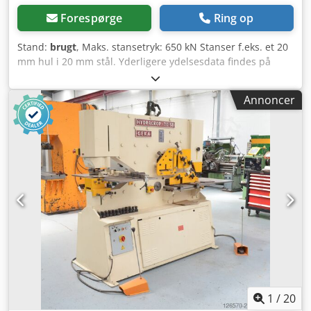
Forespørge
Ring op
Stand:
brugt
, Maks. stansetryk: 650 kN Stanser f.eks. et 20
mm hul i 20 mm stål. Yderligere ydelsesdata findes på
typeskiltet eller fås efter anmodning. Inklusive sortiment af
stempler og matricer. Meget god stand. Dcodpfxjf Nwqle
Annoncer
Ah Djk
1
/
20