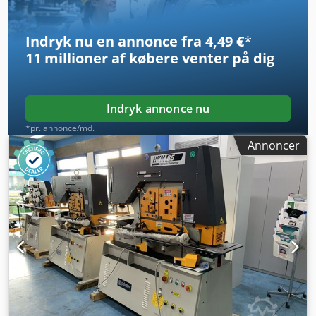
i 6,0 mm Udragningsarm: 750 mm med -fodkontakt
Indryk nu en annonce fra 4,49 €
*
11 millioner af købere
venter på dig
Indryk annonce nu
*pr. annonce/md.
Annoncer