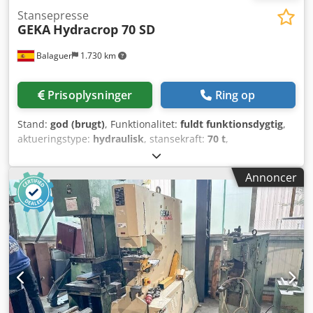
Stansepresse
GEKA
Hydracrop 70 SD
Balaguer
1.730 km
Prisoplysninger
Ring op
Stand:
god (brugt)
, Funktionalitet:
fuldt funktionsdygtig
,
aktueringstype:
hydraulisk
, stansekraft:
70 t
,
stansediameter:
28 mm
, slrotdybde:
500 mm
, samlet vægt:
1.600 kg
, Brugt hydraulisk stansemaskine Mærke: GEKA
Annoncer
Model: HYD 70-SD Serienummer: 3659 Slaglængde: 500
mm Skæring: - L 90º: 130x130x13 mm - Plade: 450x13 mm -
Rund: 45 mm - Firkant: 45 mm Dcedpfx Ajznh Shoh Djk -
Udskåret: 250x250x6 mm Maksimal stansestørrelse: 28x20
mm Ton: 70 T Inkluderer stempler og matricer, som ses på
billederne. *Maskinen er blevet grundigt efterset og er i
perfekt, funktionelt stand.