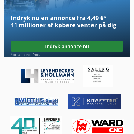
Hauler Lt
Indryk nu en annonce fra 4,49 €
*
Hdg Euro 50
11 millioner af købere
venter på dig
Hicom 200
Hjuls Af Række
Indryk annonce nu
Hl
*pr. annonce/md.
Hsc 20 Linear
Huddig 960
Håndtering Af
Idx 23
Kgs 1670
Meh 5 2 1 8 B