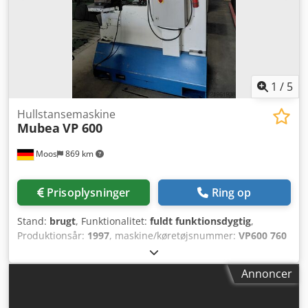
1
/
5
Hullstansemaskine
Mubea
VP 600
Moos
869 km
Prisoplysninger
Ring op
Stand:
brugt
, Funktionalitet:
fuldt funktionsdygtig
,
Produktionsår:
1997
, maskine/køretøjsnummer:
VP600 760
01
, brugt Mubea VP 600/760 Dcsdey Tihwopfx Ah Dsk Pris
VP
Annoncer