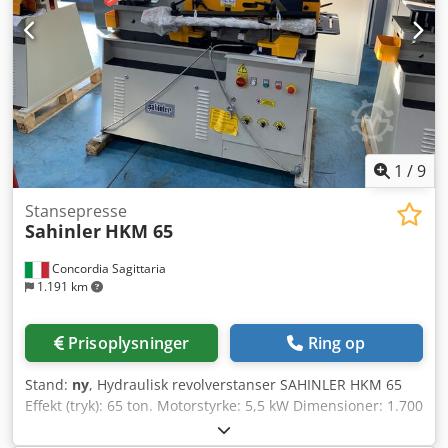
STANSNING: Stansekapacitet: Ø 33 mm x 20 mm gods.
Indstiksdybde: 355 mm. Slaglængde: 80 mm.
Arbejdsbordhøjde: 1.080 mm. KLIPNING: Fladjern: 380 x 20
mm / 480 x 15 mm. Knivlængde: 482 mm. Rundstål: Ø 50
mm. Firkantstål: 50 mm. Vinkelprofiler 90°: 150 x 150 x 15
mm. Vinkelprofiler 45°: 80 x 8 mm. HJØRNEKLIPNING: Maks.
godstykkelse: 13 mm. Bredde: 52 mm. Dybde: 100 mm.
Dcjdpfxoggbt Ss Ah Dsk Arbejdsbordhøjde: 940 mm.
1
/
9
Stansepresse
Sahinler
HKM 65
Concordia Sagittaria
1.191 km
Prisoplysninger
Ring op
Stand:
ny
, Hydraulisk revolverstanser SAHINLER HKM 65
Effekt (tryk): 65 ton. Motorstyrke: 5,5 kW Dimensioner: 1.700
x 900 x 1.670 mm (L x B x H) Vægt: 1.600 kg Dedpfx
Asggbuhsh Dock STANSNING: Stansekapacitet: Ø 2 mm x