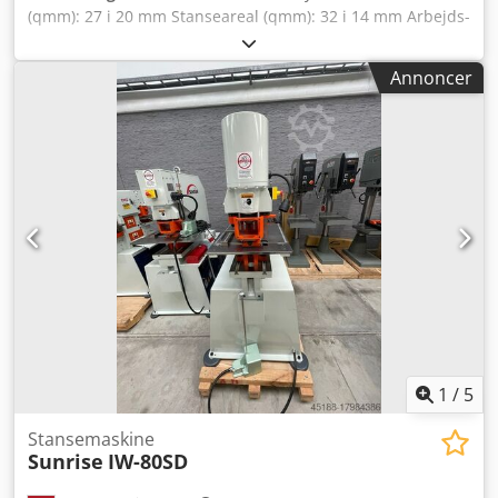
(qmm): 27 i 20 mm Stanseareal (qmm): 32 i 14 mm Arbejds­
højde: 1060 mm Armlængde: 500 mm Maskinvægt ca.:
1.500 kg Samlet effektbehov: 7,0 kW Dimensioner LxBxH:
Annoncer
1550 x 1200 x 1950 mm God / velholdt stand (!!) Nypris ca.
21.000 euro Særpris på forespørgsel Udstyr: -
Elektromekanisk hydraulisk hulstanse, med stor udladning
- Stor GEKA anslagsbord med flytbare anslagsystemer -
Pladeskraber med skraberplader - Trinløs slagindstilling
Dcsdpfxjxabu Te Ah Dek - Matriceholder - 1x frit bevægelig
fodkontakt - Betjeningsvejledning (PDF)
1
/
5
Stansemaskine
Sunrise
IW-80SD