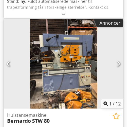
Stand:
ny
, Fuldt automatiserede maskiner til
trapezformning fås i forskellige størrelser. Kontakt os
venligst for yderligere information og teknisk
dokumentation. Dedpfx Aeyr Nkbjh Dock
Annoncer
1
/
12
Hulstansemaskine
Bernardo
STW 80