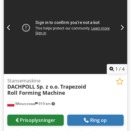
1
/
4
Stansemaskine
DACHPOLL Sp. z o.o.
Trapezoid
Roll Forming Machine
Włoszczowa
919 km
Prisoplysninger
Ring op