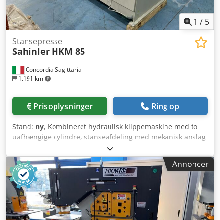
1
/
5
Stansepresse
Sahinler
HKM 85
Concordia Sagittaria
1.191 km
Prisoplysninger
Ring op
Stand:
ny
, Kombineret hydraulisk klippemaskine med to
uafhængige cylindre, stanseafdeling med mekanisk anslag
og justerbart stanseslag, hjørneklipning, klipning af
fladjern, stænger og profiler med justerbart anslag til
Annoncer
automatisk klippekontrol, dobbelt fodpedal, centralt
smøreanlæg og arbejdslys. Maskinen leveres med CE-
godkendte sikkerhedsafskærmninger, CE-
overensstemmelseserklæring samt brugermanual.
Arbejdsstyrke: 85 ton. Motoreffekt: 7,5 kW. Dimensioner:
1.920 x 950 x 2.040 mm (L x B x H). Vægt: 2.315 kg.