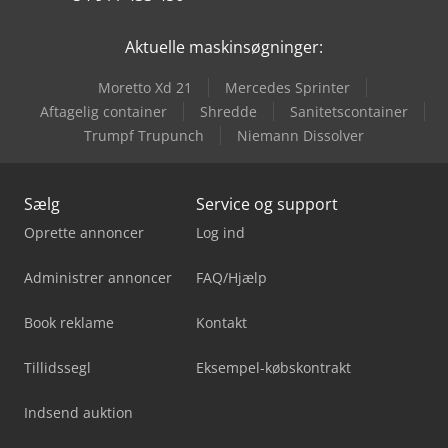
Aktuelle maskinsøgninger:
Moretto Xd 21
Mercedes Sprinter
Aftagelig container
Shredde
Sanitetscontainer
Trumpf Trupunch
Niemann Dissolver
Sælg
Service og support
Oprette annoncer
Log ind
Administrer annoncer
FAQ/Hjælp
Book reklame
Kontakt
Tillidssegl
Eksempel-købskontrakt
Indsend auktion