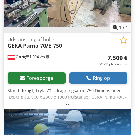
1
/
1
Udstansning af huller
GEKA
Puma 70/E-750
7.500 €
Østrig
1.004 km
EXW VB plus moms
Forespørge
Ring op
Stand:
brugt
, Tryk: 70 Udragningsarm: 750 Dimensioner
(LxBxH): ca. 900 x 2300 x 1900 Hulstanser GEKA Puma 70/E-
750 Positioneringsbordet er desværre defekt, ellers er
maskinen i god brugt stand. Tekniske data: Stansetryk: 70 t
Stansekapacitet: 27 mm i 20 mm Maks. stansediameter: 70
mm i 8,0 mm eller diameter: 100 mm i 5,0 mm eller
rektangulært: 50 mm i 8,0 mm eller rektangulært: 60 mm i
7,0 mm Dodpswrkcysfx Ah Dock eller rektangulært: 70 mm