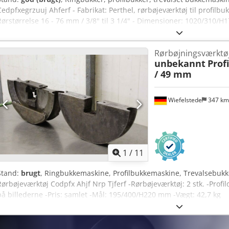
Cedpfxegrzuuj Ahferf - Fabrikat: Perthel, rørbøjeværktøj til profilbu
Rørstørrelse 16 - 76 mm / 3/8" til 3 1/4" - Dimensioner: 1020/310/H
Rørbøjningsværktøj
unbekannt
Prof
/ 49 mm
Wiefelstede
347 k
1
/
11
Stand:
brugt
, Ringbukkemaskine, Profilbukkemaskine, Trevalsebuk
Rørbøjeværktøj Codpfx Ahjf Nrp Tjferf -Rørbøjeværktøj: 2 stk. -Prof
på billederne -Pris: samlet -Mål: 195/400/H220 mm -Vægt: 42,7 kg