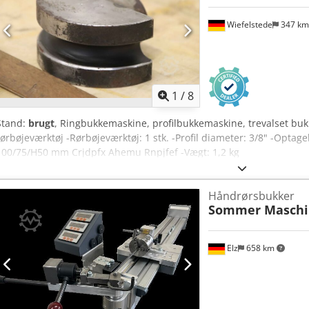
Wiefelstede
347 k
1
/
8
Stand:
brugt
, Ringbukkemaskine, profilbukkemaskine, trevalset b
rørbøjeværktøj -Rørbøjeværktøj: 1 stk. -Profil diameter: 3/8" -Opta
100/75/H50 mm Crjdpfx Ahemu Rnpjfef -Vægt: 1,2 kg
Håndrørsbukker
Sommer Masch
Elz
658 km
Anmod om flere