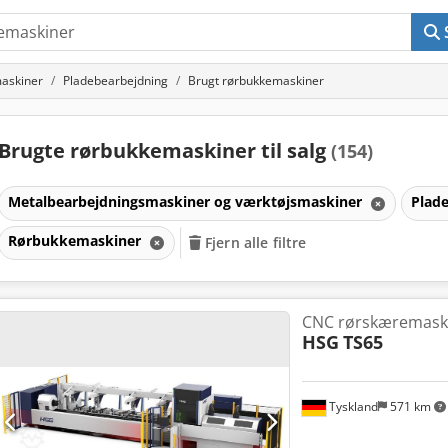
askiner
Pladebearbejdning
Brugt rørbukkemaskiner
Brugte rørbukkemaskiner til salg
(154)
Metalbearbejdningsmaskiner og værktøjsmaskiner
Plad
Rørbukkemaskiner
Fjern alle filtre
r
CNC rørskæremask
HSG
TS65
r
Tyskland
571 km