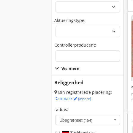
Aktueringstype:
Controllerproducent:
Vis mere
Beliggenhed
Din registrerede placering:
Danmark
(ændre)
radius:
Ubegrænset
(154)
g Segmenter
Bøjning Segment
Bøjning Prisme
Tyskland