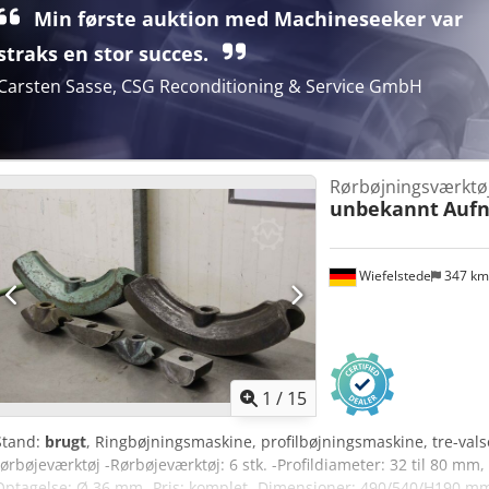
Min første auktion med Machineseeker var
straks en stor succes.
Carsten Sasse, CSG Reconditioning & Service GmbH
Rørbøjningsværktøj
unbekannt
Auf
Wiefelstede
347 k
1
/
15
Stand:
brugt
, Ringbøjningsmaskine, profilbøjningsmaskine, tre-va
rørbøjeværktøj -Rørbøjeværktøj: 6 stk. -Profildiameter: 32 til 80 mm,
Optagelse: Ø 36 mm -Pris: komplet -Dimensioner: 490/540/H190 mm