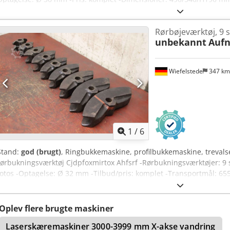
Rørbøjeværktøj, 9 s
unbekannt
Auf
Wiefelstede
347 k
1
/
6
Stand:
god (brugt)
, Ringbukkemaskine, profilbukkemaskine, treval
rørbukningsværktøj Cjdpfoxmirtox Ahfsrf -Rørbukningsværktøjer: 9 st
fotos -Optagelse: Ø 32 mm -Tilbud/pris: komplet -Transportmål: 6
Oplev flere brugte maskiner
Laserskæremaskiner 3000-3999 mm X-akse vandring