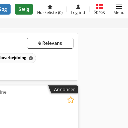
Søg
Sælg
Sprog
Huskeliste
(0)
Log ind
Menu
Relevans
ebearbejdning
Annoncer
ine