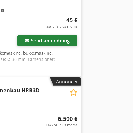
m
45 €
Fast pris plus moms
Send anmodning
ukkemaskine, bukkemaskine,
gelse: Ø 36 mm -Dimensioner:
Annoncer
inenbau
HRB3D
6.500 €
EXW VB plus moms