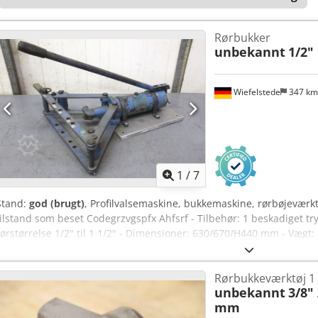
Rørbukker
unbekannt
1/2" 
Wiefelstede
347 k
1
/
7
Stand:
god (brugt)
, Profilvalsemaskine, bukkemaskine, rørbøjeværkt
tilstand som beset Codegrzvgspfx Ahfsrf - Tilbehør: 1 beskadiget trykv
rørstørrelse 1/2" til 1 1/2" - Dimensioner: 630/670/H440 mm - Vægt:
Rørbukkeværktøj 1 
unbekannt
3/8"
mm