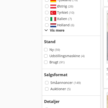
(79)
Østrig
(26)
Tyrkiet
(10)
Italien
(7)
Holland
(6)
Vis mere
Stand
Ny
(59)
Udstillingsmaskine
(4)
Brugt
(91)
Salgsformat
Småannoncer
(149)
Auktioner
(5)
Detaljer