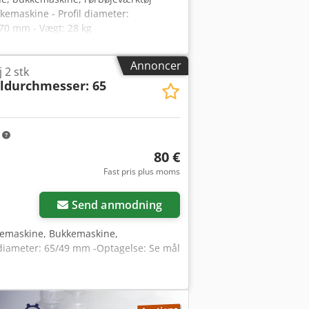
kkemaskine - Profil diameter:
170 mm - Vægt: 28 kg
Annoncer
 2 stk
ildurchmesser: 65
m
80 €
Fast pris plus moms
Send anmodning
kemaskine, Bukkemaskine,
ildiameter: 65/49 mm -Optagelse: Se mål