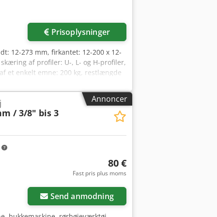
der
Prisoplysninger
t: 12-273 mm, firkantet: 12-200 x 12-
ring af profiler: U-, L- og H-profiler,
f et enkelt emne: 200 kg, restlængde
ingslængde: 7100 mm, maks.
ghed: +/- 0,03 mm/m, maskinens
Annoncer
j
styr: Laser, Raycus 3 kW,
mm / 3/8" bis 3
ovance, gearkasse, Shimpo tandstang,
depatron, HSG, styresystem: HSG
XEE/Lanny (6 kW), vandkøler og
, og en inspektion på stedet er mulig.
m
80 €
Fast pris plus moms
Send anmodning
ine, bukkemaskine, rørbøjeværktøj