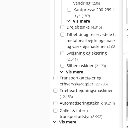
vandring
(236)
Kantpresse 200-299 t
tryk
(187)
Vis mere
Drejebænke
(4.315)
Tilbehør og reservedele til
metalbearbejdningsmaskiner
og værktøjsmaskiner
(4.083)
Svejsning og skæring
(2.541)
Slibemaskiner
(2.179)
Vis mere
Transportkøretøjer og
erhvervskøretøjer
(27.786)
Træbearbejdningsmaskiner
(12.153)
Automatiseringsteknik
(9.214)
Gafler & intern
transportudstyr
(8.992)
Vis mere