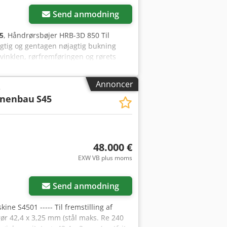
der
Send anmodning
5
, Håndrørsbøjer HRB-3D 850 Til
agtig og gentagen nøjagtig bukning
svinklen, rørfremføringen og rørets
tem til fremføring - Fremføringslængde
ramme (ikke inkluderet). Vi sender
Annoncer
e
maanadresse med email og
inenbau
S45
48.000 €
EXW VB plus moms
der
Send anmodning
ne S4501 ----- Til fremstilling af
r 42,4 x 3,25 mm (stål maks. Re 240