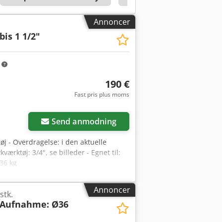
Annoncer
bis 1 1/2"
m
190 €
Fast pris plus moms
Send anmodning
øj - Overdragelse: i den aktuelle
ærktøj: 3/4", se billeder - Egnet til:
 36 kg
Annoncer
stk.
 Aufnahme: Ø36