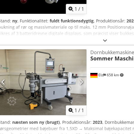
bille
1
/
1
Stand:
ny
, Funktionalitet:
fuldt funktionsdygtig
, Produktionsår:
202
bukning af rør og massivmateriale op til maks. 12 mm Positionsnøj
sikres af 3 batteridrevne digitale displays, som præcist viser bukke
vridning. - Trebakke-chuck 80 mm Csdpfx Ajttagdjhfsrf - Ansalgssys
ca. 850 mm Håndrørsbøjeren skal fastmonteres på et bord eller en 
Dornbukkemaskin
gerne et detaljeret tilbud, hvis De sender os Deres komplette fir
Sommer Masch
kontaktperson.
Elz
658 km
Anmod om flere
bille
1
/
1
Stand:
næsten som ny (brugt)
, Produktionsår:
2023
, Dornbukkemaski
rørsgeometrier med bøjebuer fra 1,5XD → Maksimal bøjekapacitet rø