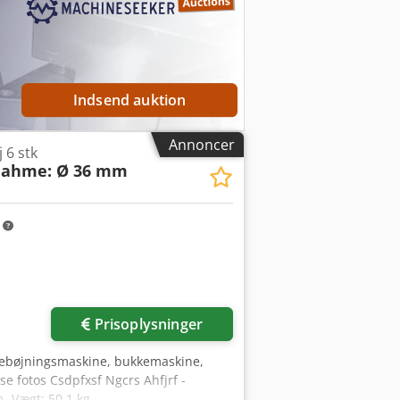
Indsend auktion
Annoncer
 6 stk
nahme: Ø 36 mm
m
Prisoplysninger
lsebøjningsmaskine, bukkemaskine,
 se fotos Csdpfxsf Ngcrs Ahfjrf -
 -Vægt: 50,1 kg