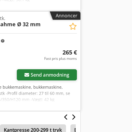
Annoncer
tk.
nahme Ø 32 mm
m
265 €
Fast pris plus moms
Send anmodning
se bukkemaskine, bukkemaskine,
k -Profil diameter: 27 til 60 mm, se
55/350/H120 mm -Vægt: 42 kg
Kantpresse 200-299 t tryk
Ercolina
Bygningsstå