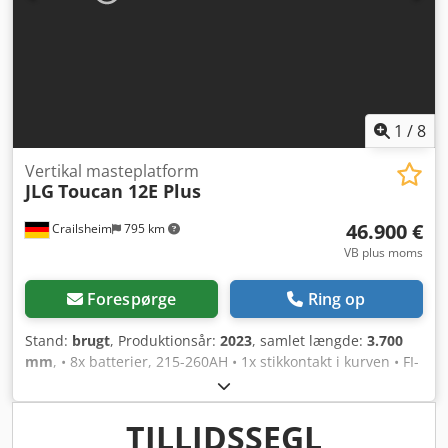
1
/
8
Vertikal masteplatform
JLG
Toucan 12E Plus
46.900 €
Crailsheim
795 km
VB plus moms
Forespørge
Ring op
Stand:
brugt
, Produktionsår:
2023
, samlet længde:
3.700
mm
, • 8x batterier, 215-260AH • 1x stikkontakt i kurven • FI-
afbryder (fejlstrømsafbryder) • Generator • Indbygget lader
• Maksimalt jordtryk 14,0 kg/cm2 • Kørehastighed – sænket
6,0 km/t • Ydre venderadius 2,60 m • Indre venderadius
TILLIDSSEGL
0,75 m • Klatreevne 30% • Arbejdshøjde 12,65 m •