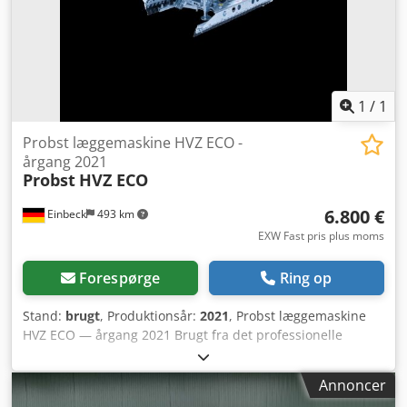
1
/
1
Probst læggemaskine HVZ ECO -
årgang 2021
Probst
HVZ ECO
6.800 €
Einbeck
493 km
EXW Fast pris plus moms
Forespørge
Ring op
Stand:
brugt
, Produktionsår:
2021
, Probst læggemaskine
HVZ ECO — årgang 2021 Brugt fra det professionelle
udlejningsprogram hos Kurt König Baumaschinen GmbH,
Einbeck. Tilstand & bemærkninger: - Tilstand: Brugt fra
Annoncer
udlejning, regelmæssigt serviceret - Funktion: Fuld