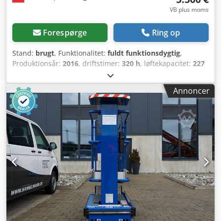
VB plus moms
Forespørge
Ring op
Stand:
brugt
, Funktionalitet:
fuldt funktionsdygtig
,
Produktionsår:
2016
, driftstimer:
320 h
, løftekapacitet:
227
kg
, tomvægt:
988 kg
, bygningshøjde:
1.780 mm
,
brændstoftype:
elektrisk
, samlet længde:
1.350 mm
,
Annoncer
drivtype:
Elektro
, konstruktionsbredde:
750 mm
,
arbejdshøjde:
6.470 mm
, Specielt arbejdsplatform
Dcjdpfxeyafbxj Amxok Hastighedsklasse: 4 Teknisk stand:
Ny Batteristand: Ny Beskrivelse: Genie GR-15 er en
kompakt og manøvredygtig personløfteplatform beregnet
til arbejde i højden indendørs og på steder med
begrænset plads. Med en arbejdshøjde på op til 6,47 m,
smal konstruktion og emissionsfri el-drift er maskinen
ideel til vedligeholdelses-, montage- og
installationsarbejde i haller, skoler, indkøbscentre eller
lagerområder. Passer nemt gennem døre, elevatorer og
smalle arbejdsområder. Yderligere information samt
uforpligtende forespørgsler findes på vores hjemmeside –