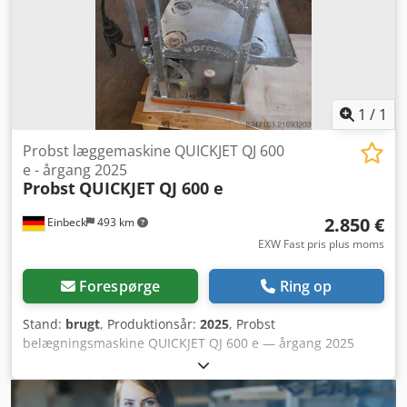
1
/
1
Probst læggemaskine QUICKJET QJ 600
e - årgang 2025
Probst
QUICKJET QJ 600 e
2.850 €
Einbeck
493 km
EXW Fast pris plus moms
Forespørge
Ring op
Stand:
brugt
, Produktionsår:
2025
, Probst
belægningsmaskine QUICKJET QJ 600 e — årgang 2025
Brugt fra det professionelle udlejningssortiment hos Kurt
König Baumaschinen GmbH, Einbeck. Stand &
bemærkninger: - Stand: Brugt fra udlejning, regelmæssigt