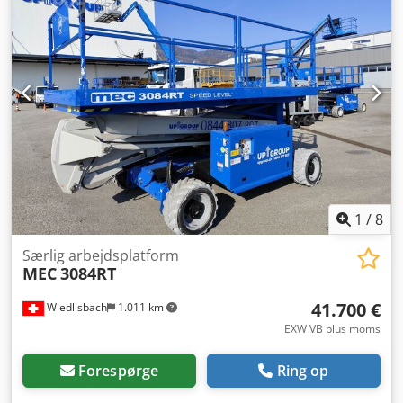
Produktbilledet viser et tilsvarende apparat i ny stand –
den faktiske tilstand varierer afhængigt af brugstiden
Djdpfx Amoyz Uqgoxeck - Besigtigelse kan aftales i 37574
Einbeck Pris 4.950 EUR ekskl. moms | EXW Einbeck |
Levering efter forespørgsel
1
/
8
Særlig arbejdsplatform
MEC
3084RT
41.700 €
Wiedlisbach
1.011 km
EXW VB plus moms
Forespørge
Ring op