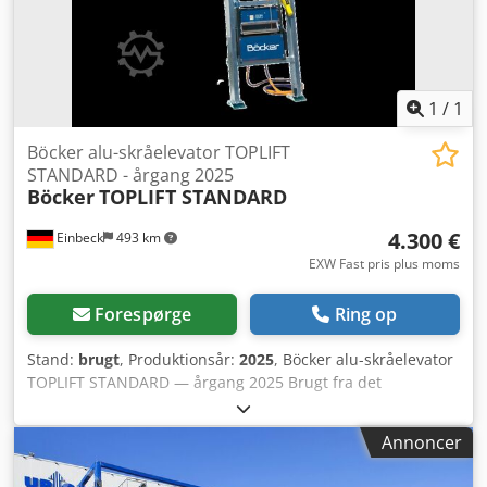
1
/
1
Böcker alu-skråelevator TOPLIFT
STANDARD - årgang 2025
Böcker
TOPLIFT STANDARD
4.300 €
Einbeck
493 km
EXW Fast pris plus moms
Forespørge
Ring op
Stand:
brugt
, Produktionsår:
2025
, Böcker alu-skråelevator
TOPLIFT STANDARD — årgang 2025 Brugt fra det
professionelle udlejningsprogram hos Kurt König
Baumaschinen GmbH, Einbeck. Tilstand & bemærkninger: -
Annoncer
Tilstand: Brugt udlejningsmaskine, regelmæssigt
vedligeholdt - Funktion: Fuldt funktionsdygtig -