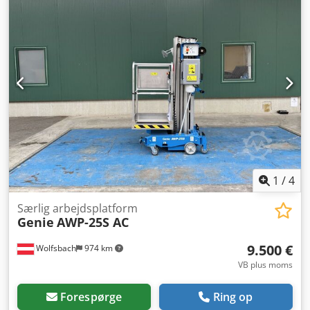
funktionsdygtig - Produktbilledet viser en tilsvarende ny
maskine — den faktiske tilstand kan variere afhængigt af
brugstiden - Besigtigelse mulig i 37574 Einbeck efter aftale
Dodpfxeyz Up As Amxock Pris 6.800 EUR ekskl. moms |
EXW Einbeck | Levering efter forespørgsel
1
/
4
Særlig arbejdsplatform
Genie
AWP-25S AC
9.500 €
Wolfsbach
974 km
VB plus moms
Forespørge
Ring op