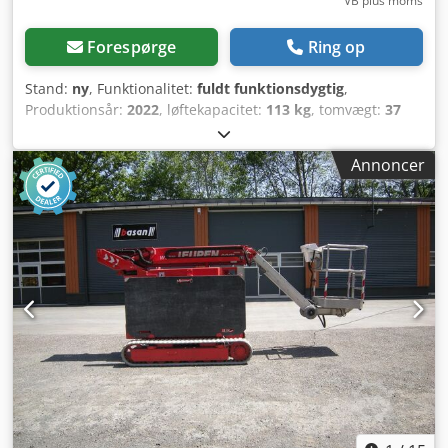
VB plus moms
Forespørge
Ring op
Stand:
ny
, Funktionalitet:
fuldt funktionsdygtig
,
Produktionsår:
2022
, løftekapacitet:
113 kg
, tomvægt:
37
kg
, bygningshøjde:
1.370 mm
, samlet længde:
1.350 mm
,
drivtype:
Handbetrieb
, konstruktionsbredde:
1.350 mm
,
Annoncer
Special arbejdsplatform Stand: Nyanlæg Teknisk stand: Ny
Beskrivelse: SOFERT LEVERINGSKLARE NYMASKINER FRA
LAGER TIL SÆRPRISER Løftehøjde 5600 mm • Bærbar
pneumatisk teleskopisk materialelifter • Ideel til løft,
positionering og installation af ventilationskanaler,
loftevandssprinklere, loftsrørledninger, loftpaneler osv. •
Bruges til løft af laster med CO² eller trykluft • Høj mobilitet
takket være en udstrakt slangelængde på 4,87 m •
Betjening via håndventiler • Hurtig opsætning, ingen
værktøj nødvendig • Passer i bagagerummet på de fleste
personbiler Dcodpfxezrcvij Amxok