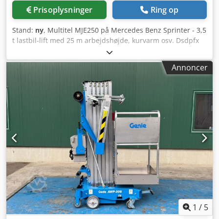
Prisoplysninger
Ring op
Stand:
ny
, Multitel MJE250 på Mercedes Benz Sprinter - 3,5
t lastbil-lift med 25 m arbejdshøjde, kurvarm osv. Dsdpfx
Aoyf Tmgomxeck
Annoncer
1
/
5