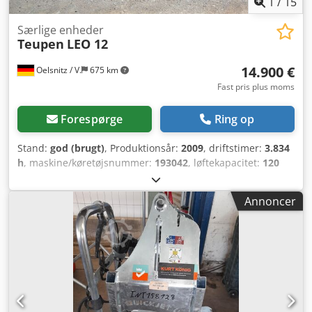
1
/
15
Særlige enheder
Teupen
LEO 12
14.900 €
Oelsnitz / V.
675 km
Fast pris plus moms
Forespørge
Ring op
Stand:
god (brugt)
, Produktionsår:
2009
, driftstimer:
3.834
h
, maskine/køretøjsnummer:
193042
, løftekapacitet:
120
kg
, samlet vægt:
3.057 kg
, bygningshøjde:
1.990 mm
,
produktbredde (maks.):
1.780 mm
, arbejdshøjde:
12.000
Annoncer
mm
, motortype: Benzin, producent: Teupen Dedpfx Aszhi
D Eemxjck