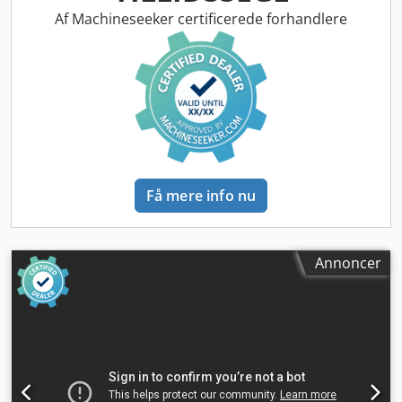
Arbejdsområde (standardplatform) 6,05 m •
Af Machineseeker certificerede forhandlere
Knækpunktshøjde 7,12 m • Sving, ikke endeløs rotation,
345° • Platformens bæreevne 1.200 kg • Kurvarm – samlet
længde 4,14 m • Kurvarm – vertikalt arbejdsområde 120°
(+60° / −60°) • Bagindgang med skydebolt • Fuldt
proportional joystick til køre- og løftefunktioner med
integreret vippefunktion for tommelfingerstyring • 2 mini-
joysticks til proportional styring af løfte- og
sænkebevægelser for mast og kurvarm • 4,14 m leddelt
bomudlægger • Funktionsaktivering med udvidet LCD-
Få mere info nu
statusdisplay • Lastovervågningssystem • AC-stik i
arbejdsplatformen • Stor værktøjsbakke • Direkte elektrisk
to-hjulstræk • Børsteløse AC-drevsmotorer • Hurtigere
batteriopladning • Automatisk strømbesparelse ved
Annoncer
stilstand • Funktionsbegrænsning ved dyb afladning •
Diagnosesystem ombord med integreret display •
Automatisk baghjulsbremse • Buede
beskyttelsesafdækninger af polyester • Motordrevet
platformsrotation • Højtydende stålruller-løftemast,
drejelig 345° • Kædesslapdetektion • 3° hældningsalarm
med advarselslys • Rammebredde 1,20 m • Løfte- og