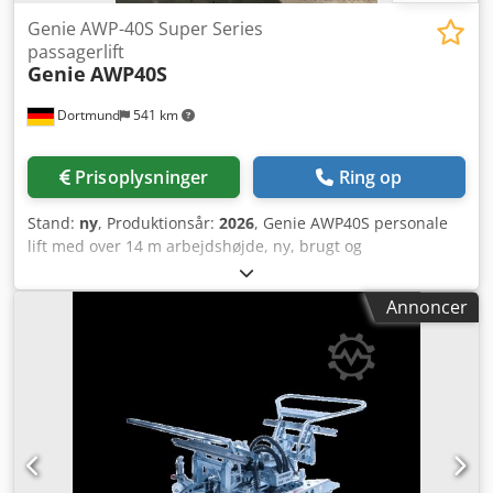
Genie AWP-40S Super Series
passagerlift
Genie
AWP40S
Dortmund
541 km
Prisoplysninger
Ring op
Stand:
ny
, Produktionsår:
2026
, Genie AWP40S personale
lift med over 14 m arbejdshøjde, ny, brugt og
demonstrationsenheder tilgængelige! Dcjdpjvkbppefx
Amxek
Annoncer