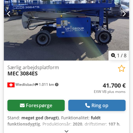
procent
, frihøjde:
250 mm
, farve:
blå
, Udstyr:
firehjulstræk, sodfilter
, MEC 3084RT, hastighedsindstilling
Selvnivellerende liftplatform Meget god stand Fungerer
perfekt Djdpfszimtgox Amxsck Ved salg gennemgås den et
serviceeftersyn Dieselmotor med partikelfilter
1
/
8
Særlig arbejdsplatform
MEC
3084ES
41.700 €
Wiedlisbach
1.011 km
EXW VB plus moms
Forespørge
Ring op
Stand:
meget god (brugt)
, Funktionalitet:
fuldt
funktionsdygtig
, Produktionsår:
2020
, driftstimer:
107 h
,
maskine/køretøjsnummer:
11700154
, løftekapacitet:
680