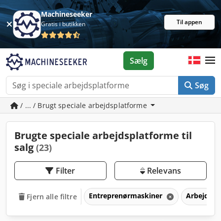
Machineseeker
Til appen
Gratis i butikken
Sælg
Søg
/ ... / Brugt speciale arbejdsplatforme
Brugte speciale arbejdsplatforme til
salg
(23)
Filter
Relevans
Entreprenørmaskiner
Arbejdspl
Fjern alle filtre