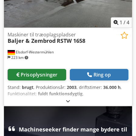
1
/
4
Maskiner til træoplagspladser
Baljer & Zembrod
RSTW 1658
Elsdorf-Westermühlen
223 km
Prisoplysninger
Ring op
Stand:
brugt
, Produktionsår:
2003
, driftstimer:
36.000 h
,
Funktionalitet:
fuldt funktionsdygtig
,
maskine/køretøjsnummer:
1658
, arms rækkevidde:
15.200
mm
, løftekapacitet:
2.500 kg
, sporbredde:
3.000 mm
,
Udstyr:
kabine, kran
, Byggeår: 2003 Maskinnummer: 1658
Dedpfxoyglfdo Amyjck Sporvidde (m): 3,0 Krantype: OBX II
Rækkevidde: 15,2 m Løftekapacitet uden grab: 1.900 kg /
Machineseeker finder mange bydere til
15,2 m Grab: inklusiv Kranplacering: foran kabinen