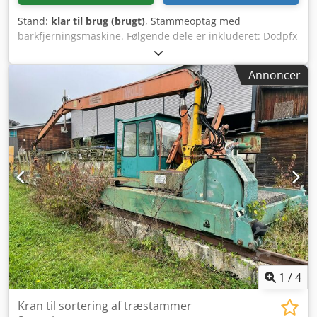
Stand:
klar til brug (brugt)
, Stammeoptag med
barkfjerningsmaskine. Følgende dele er inkluderet: Dodpfx
Amezrdn Heyeck - Stammelager med automatisk
fremføring - Indføringstransportør - Barkfjerningsmaskine
Annoncer
af typen Cambio 73-650 - Udføringstransportør med
stammeudskubber - Transportør til bark
1
/
4
Kran til sortering af træstammer