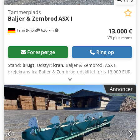
Tømmerplads
Baljer & Zembrod
ASX I
13.000 €
Tann (Rhön)
626 km
VB plus moms
Forespørge
Ring op
Stand:
brugt
, Udstyr:
kran
, Baljer & Zembrod, ASX I,
drejekrans fra Baljer & Zembrod udskiftet, pris 13.000 EUR
ab fabrik. Dcodpfx Amsxb Upmoyok
Annoncer