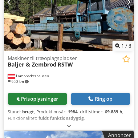
1
/
8
Maskiner til træoplagspladser
Baljer & Zembrod
RSTW
Lamprechtshausen
950 km
Prisoplysninger
Ring op
Stand:
brugt
, Produktionsår:
1984
, driftstimer:
69.889 h
,
Funktionalitet:
fuldt funktionsdygtig
,
maskine/køretøjsnummer:
620
, arms rækkevidde:
13.000
mm
, løftekapacitet:
1.250 kg
, sporbredde:
3.000 mm
,
Annoncer
Udstyr:
kran
, Sælges her på vegne af kunde: en RSTW,