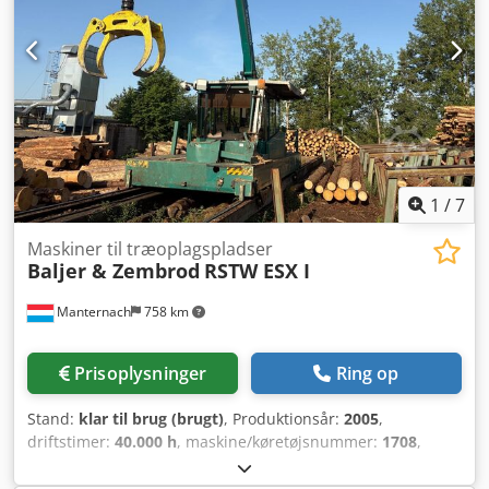
vegne af kunde !!
1
/
7
Maskiner til træoplagspladser
Baljer & Zembrod
RSTW ESX I
Manternach
758 km
Prisoplysninger
Ring op
Stand:
klar til brug (brugt)
, Produktionsår:
2005
,
driftstimer:
40.000 h
, maskine/køretøjsnummer:
1708
,
arms rækkevidde:
15.550 mm
, løftekapacitet:
1.800 kg
,
sporbredde:
3.000 mm
, året for sidste hovedreparation: