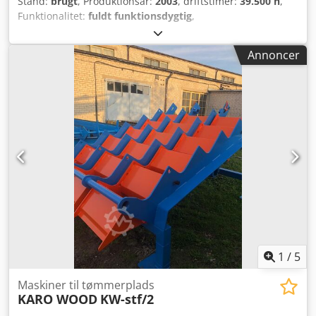
Stand:
brugt
, Produktionsår:
2003
, driftstimer:
39.500 h
,
Funktionalitet:
fuldt funktionsdygtig
,
maskine/køretøjsnummer:
1663
, arms rækkevidde:
15.300
mm
, løftekapacitet:
2.000 kg
, sporbredde:
10.000 mm
,
Annoncer
Brugt portalkran 10 meter sporvidde Krantype: OBX IV 15,3
meter Djdpfx Ameyyldzjysck Løftekapacitet: 2.000 kg ved 15
meter uden grab Grab: inklusiv Kranplacering: centreret
Førerkabine: venstre side Strømforsyning: strømskinne
Ydelse: 45 kW !! Sælges på vegne af kunde !! Tilgængelig
fra sommeren 2026
1
/
5
Maskiner til tømmerplads
KARO WOOD
KW-stf/2