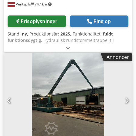
Ventspils
747 km
Prisoplysninger
Ring op
Stand:
ny
, Produktionsår:
2025
, Funktionalitet:
fuldt
funktionsdygtig
, Hydraulisk rundstømmeltrappe, til
rundstammer med diametre fra 7 cm til 66 cm. Djdpfev N
Eiqjx Amyjck
Annoncer