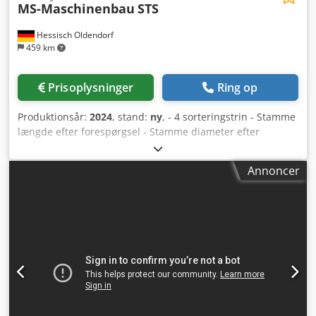
MS-Maschinenbau
STS
Hessisch Oldendorf
459 km
Prisoplysninger
Ring op
Produktionsår:
2024
, stand:
ny
, - 4 sorteringstrin - Stamme
længde efter forespørgsel - Stamme diameter efter
forespørgsel - Aflæsningshøjde efter forespørgsel - 5,5 kW
SEW gearmotor Dedpepfaubsfx Amysck - R127 SEW gear
Annoncer