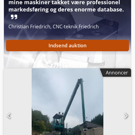
mine maskiner takket være professionel
Førerside: venstre Sav: 1,3 m Alpha !! Sælges på vegne af
kunde !!
markedsføring og deres enorme database.
Christian Friedrich, CNC-teknik Friedrich
Indsend auktion
Annoncer