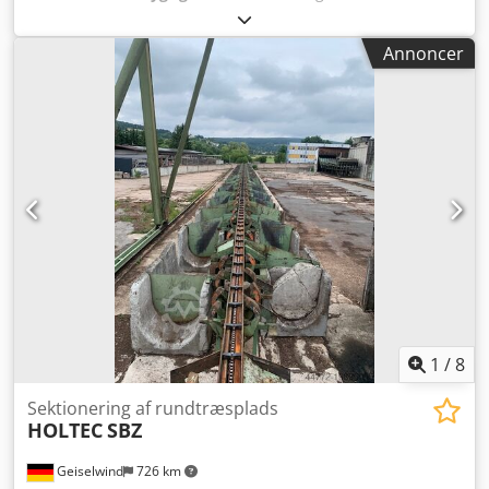
indføringssystem med rodreduktionsenhed bestående af:
Dsdpswxck Aefx Amyjck Tværgående indførerkæde med 6
Annoncer
kædestrenge, opdelt drev. Holtec trinviser, hydraulisk, med
opdelt drev. Bruks rodreducerer type RR 1200 til
langtømmer – fræselængde 1200 mm. Holtec heavy-duty
transportbånd til rundtømmer.
Aftræksbundkædetransportør og fordelersnegl.
1
/
8
Sektionering af rundtræsplads
HOLTEC
SBZ
Geiselwind
726 km