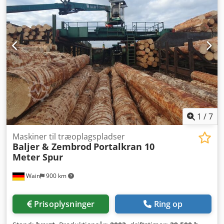
Amyjk Tværgående indføringsbånd Antal
tværtransportkæder: 6 Indføringsbåndets længde
(tværgående): 34,198 m Enkelttræsføder (log singulation)
Måling i linje Sorteringslinjens længde: 140 m
Fraskubber(ejektorer) i sorteringslinjen: Ja, 40 stk.
Sorteringskasser: Beton, stål, 40 stk. Maks. kasselængde: 7
m Maks. kassebredde: 2,5 m Maks. kassehøjde: 1,2 m
Kontinuerligt variabel fremføring Sortering efter: Kvalitet,
diameter, længde Pladsbehov: Længde 180 m, bredde 30
m
1
/
7
Maskiner til træoplagspladser
Baljer & Zembrod
Portalkran 10
Meter Spur
Wain
900 km
Prisoplysninger
Ring op