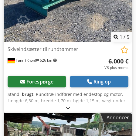
1
/
5
Skiveindsætter til rundtømmer
6.000 €
Tann (Rhön)
626 km
VB plus moms
Forespørge
Ring op
Stand:
brugt
, Rundtræ-indfører med endestop og motor.
Længde 6,30 m, bredde 1,70 m, højde 1,15 m, vægt under
5 t. Pris ab fabrik: 6.000 EUR. Dsdpfoxdckqjx Amysck
Annoncer