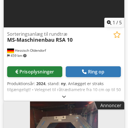
1
/
5
Sorteringsanlæg til rundtræ
MS-Maschinenbau
RSA 10
Hessisch Oldendorf
459 km
Prisoplysninger
Ring op
Produktionsår:
2024
, stand:
ny
, Anlægget er straks
tilgængeligt! • Velegnet til råtrædiametre fra 10 cm op til 50
cm • Velegnet til rundtrælængder fra 2 til 6 m • 4-strenget
indføringstransportør, 6 m lang • 4-strenget enkeltemner,
Annoncer
2 m lang • 4-strenget separator, 2 m lang • Transportør
med boltkæde M 112 med skåneruller • Trækonstruktion
med 2-tommers kæde og medbringere •
Specialmedbringere til støjsvag transport • Målesystem