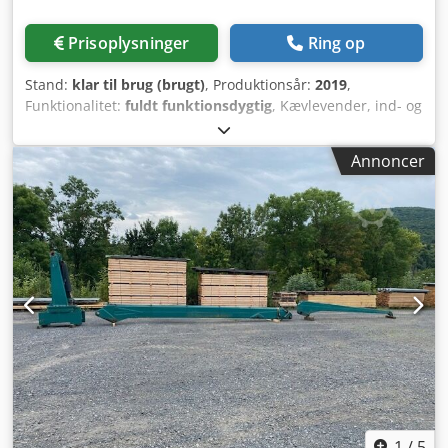
Prisoplysninger
Ring op
Stand:
klar til brug (brugt)
, Produktionsår:
2019
,
Funktionalitet:
fuldt funktionsdygtig
, Kævlevender, ind- og
udløbsbånd, kraftig konstruktion. Udstyr fra 2019.
Dcsdpfeu N Ac Sex Amyek
Annoncer
1
/
5