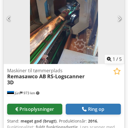
med 1 mm opløsning • Måleramme med ekstra
opvarmning og soltag • Visning af alle driftstilstande på en
17” skærm • Fuldt automatisk processtyring • Forskellige
muligheder for lagring og sorteringskriterier Dcodpfx
Aogvu Alomysk • 5 udskydere til højre/venstre via SEW
gearmotorer med bremse • Rummeligt, varmeisoleret
kontrolkabine • 4 overvågningskameraer med fladskærm •
Styreskab med alle kabler inkluderet • Sorteringskriterier
efter aftale
1
/
5
Maskiner til tømmerplads
Remasawco AB
RS-Logscanner
3D
Jüri
973 km
Prisoplysninger
Ring op
Stand:
meget god (brugt)
, Produktionsår:
2016
,
Funktionalitet:
fuldt funktionsdygtig
, Logs scanner med