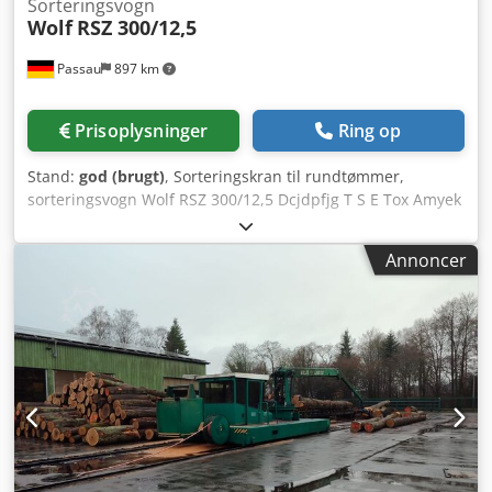
Sorteringsvogn
Wolf
RSZ 300/12,5
Passau
897 km
Prisoplysninger
Ring op
Stand:
god (brugt)
, Sorteringskran til rundtømmer,
sorteringsvogn Wolf RSZ 300/12,5 Dcjdpfjg T S E Tox Amyek
Årgang: 1979 Med kran Jonsereds type: LONG-JON Med
kap-/tværsav Med aflæggerbord Med grab Med skinner
Annoncer
Med kabel Har været i drift indtil for nylig, cylinderen på
grabben skal tætnes. Placering: Tyskland, nær Passau Se
også mine andre annoncer. Jeg ser frem til din
henvendelse.