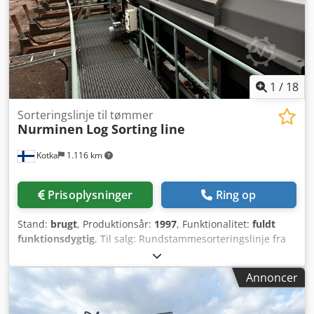
1
/
18
Sorteringslinje til tømmer
Nurminen
Log Sorting line
Kotka
1.116 km
Prisoplysninger
Ring op
Stand:
brugt
, Produktionsår:
1997
, Funktionalitet:
fuldt
funktionsdygtig
, Til salg: Rundstammesorteringslinje fra
Nurminen. Udstyret med 40 lommer og Finnos Fusion CU-2
scanner med X-Ray, geninstalleret i 2022. Drifthastighed:
Annoncer
100 m/min. Maksimal indføringslængde: 6,1 m Minimal
indføringslængde: 2,4 m Maksimal stammediameter: 550
mm Stammehåndtering: Stationær kran Dcjdpfjxgt U Eox