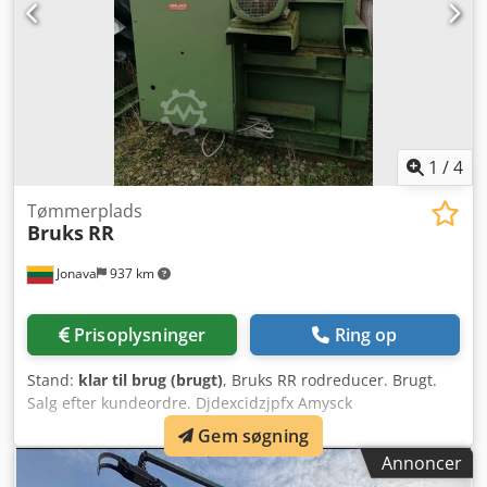
1
/
4
Tømmerplads
Bruks
RR
Jonava
937 km
Prisoplysninger
Ring op
Stand:
klar til brug (brugt)
, Bruks RR rodreducer. Brugt.
Salg efter kundeordre. Djdexcidzjpfx Amysck
Gem søgning
Annoncer