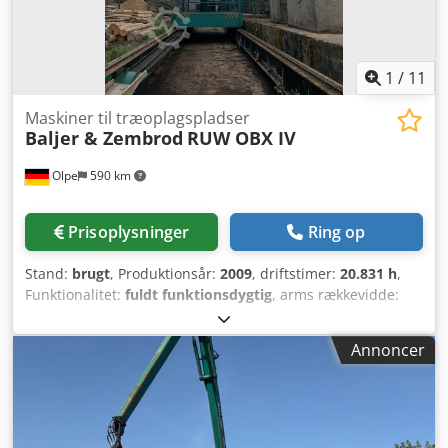
1
/
11
Maskiner til træoplagspladser
Baljer & Zembrod
RUW OBX IV
Olpe
590 km
Prisoplysninger
Ring op
Stand:
brugt
, Produktionsår:
2009
, driftstimer:
20.831 h
,
Funktionalitet:
fuldt funktionsdygtig
, arms rækkevidde:
15.200 mm
, løftekapacitet:
2.000 kg
, sporbredde:
3.000
mm
, Udstyr:
kabine, kran
, Baljer&Zembrod RUW med OBX
Annoncer
IV kran Maskinnummer: 1795 Sporvidde: 3,0 m Krantype:
OBX IV Rækkevidde: 15,2 m Løftekapacitet uden grab: 2.000
kg / 15,0 m Grab inkluderet Kranplacering: midt
Kabineside: Højre Djdpey Ryglofx Amyeck Komplette
tekniske data findes i dokumentet 'Tekniske data' !! Salg på