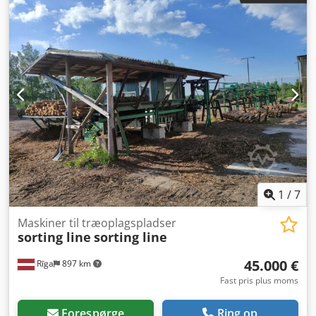
årgang 1984. Den har en Jonsered-kran med en
rækkevidde på 13 m. Den fungerer fint og kan besigtiges.
Dsdpfxoy Ry Rqj Amysck
1
/
7
Maskiner til træoplagspladser
sorting line
sorting line
45.000 €
Rīga
897 km
Fast pris plus moms
Forespørge
Ring op