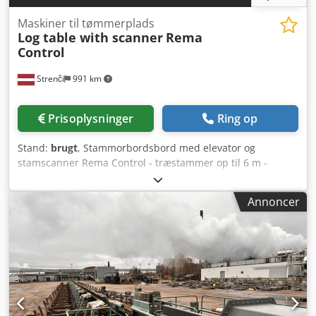
Maskiner til tømmerplads
Log table with scanner
Rema
Control
Strenči
991 km
Prisoplysninger
Ring op
Stand:
brugt
, Stammorbordsbord med elevator og
stamscanner Rema Control - træstammer op til 6 m -
afstand mellem skinneføringer: 1100/1050/1050/1250 mm -
længde på stammebord: 10 m - Rema Scanner Dcodpfsu
Annoncer
Smq Sjx Amyjk - indføringsbånd til træstammer