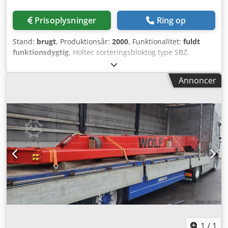
Prisoplysninger
Ring op
Stand:
brugt
, Produktionsår:
2000
, Funktionalitet:
fuldt
funktionsdygtig
, Holtec sorteringsbloktog type SBZ.
Længde 94,5 m. 52 bokse. Dcodpfx Ajw Ug Agsmysk
Annoncer
1
/
1