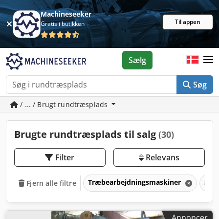
Machineseeker
Til appen
Gratis i butikken
Sælg
Søg
/ ... / Brugt rundtræsplads
Brugte rundtræsplads til salg
(30)
Filter
Relevans
Træbearbejdningsmaskiner
Sav
Fjern alle filtre
Annoncer