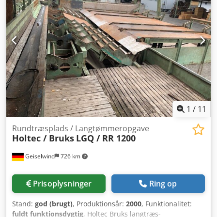
1
/
11
Rundtræsplads / Langtømmeropgave
Holtec / Bruks
LGQ / RR 1200
Geiselwind
726 km
Prisoplysninger
Ring op
Stand:
god (brugt)
, Produktionsår:
2000
, Funktionalitet:
fuldt funktionsdygtig
, Holtec Bruks langtræs-