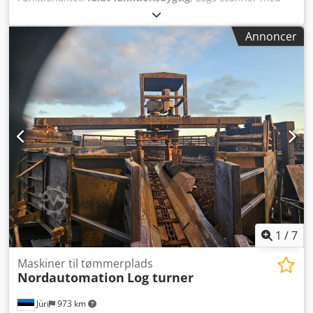
tilhørende elektrisk betjeningsudstyr og operatørstol
Dodpot Irffjfx Amyjck *Er en højtydende scanner. Systemet
Annoncer
kan arbejde ved meget høje linjehastigheder, hvilket gør
det til det ideelle valg i et moderne savværk. • Giver et
præcist billede af stammens ovalitet, konicitet og bøjning.
Skader og knaster registreres og tages i betragtning. • Kan
anvendes på alle målepositioner for rundtømmer. Til
sortering, optimering og vending af stammer i savlinjen. •
Kan måle barktykkelse. RS-Bark-tillägget kan beregne
stammens faktiske form under barken. Funktionen kan
benyttes sammen med mønstersortering af stammer for at
reducere behovet for diameterbaserede klassificeringer. •
Minimalt behov for kalibrering og service. Nem at kalibrere
og kræver ikke ekspertbistand fra leverandøren ved
udskiftning.
1
/
7
Maskiner til tømmerplads
Nordautomation
Log turner
Jüri
973 km