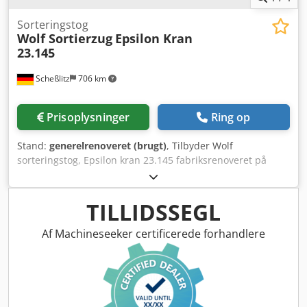
Sorteringstog
Wolf Sortierzug
Epsilon Kran
23.145
Scheßlitz
706 km
Prisoplysninger
Ring op
Stand:
generelrenoveret (brugt)
, Tilbyder Wolf
sorteringstog, Epsilon kran 23.145 fabriksrenoveret på
udveksling. Dcjdpowqpgnefx Amyok
TILLIDSSEGL
Af Machineseeker certificerede forhandlere