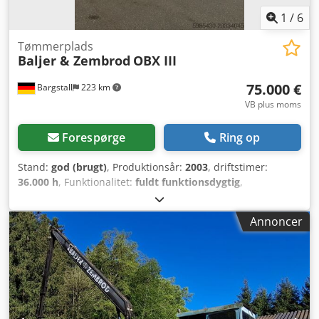
1
/
6
Tømmerplads
Baljer & Zembrod
OBX III
75.000 €
Bargstall
223 km
VB plus moms
Forespørge
Ring op
Stand:
god (brugt)
, Produktionsår:
2003
, driftstimer:
36.000 h
, Funktionalitet:
fuldt funktionsdygtig
,
maskine/køretøjsnummer:
1658
, arms rækkevidde:
13.000
mm
, løftekapacitet:
2.500 kg
, sporbredde:
3.000 mm
,
Annoncer
skærediameter:
1.500 mm
, Udstyr:
kabine, kran
,
Baljer&Zembrod OBX II/III Årgang: 2003 I daglig brug
Djdpfx Asxpvr Ssmyock Stand: Velholdt.