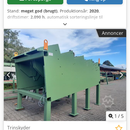
Stand:
meget god (brugt)
, Produktionsår:
2020
,
driftstimer:
2.090 h
, automatisk sorteringslinje til
tømmerstokke med 8 sorteringskasser. Systemet
behandler tømmerstokke med diametre fra 60 til 400 mm
Annoncer
og længder fra 2 til 4 meter. Der blev installeret helt ny
elektronik i 2020. Dcjdpfx Aszcf Dfjmyjk
1
/
5
Trinskyder