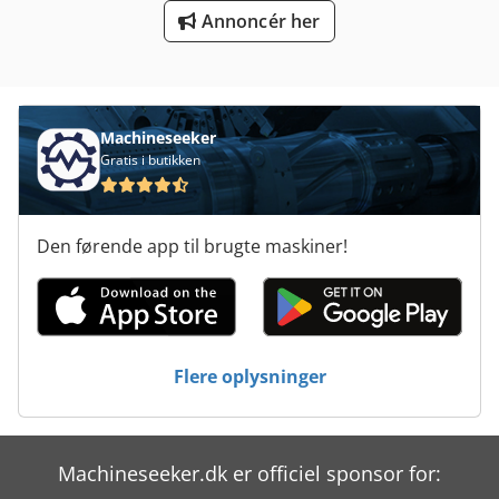
Annoncér her
Trække Hoved
Tur 560
Udvikling Af Maskinen
Machineseeker
Gratis i butikken
Den førende app til brugte maskiner!
Flere oplysninger
Machineseeker.dk er officiel sponsor for: