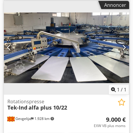
Farver/enheder Typisk konfigureret med 5 trykkenheder
Annoncer
(kører 4+4) Tørrer VITS gas-tørrer Folder Kan folde ned til
A5-format Cjdpfx Aoyk Eg Njckjha Styring Inkluderer
kontrolpanel med registerkontrol
Banespændingskontrolsystem Baldwin fugtningssystem
Køleenhed samt køleanlæg før folder
1
/
1
Rotationspresse
Tek-Ind
alfa plus 10/22
9.000 €
Gevgelija
1.928 km
EXW VB plus moms