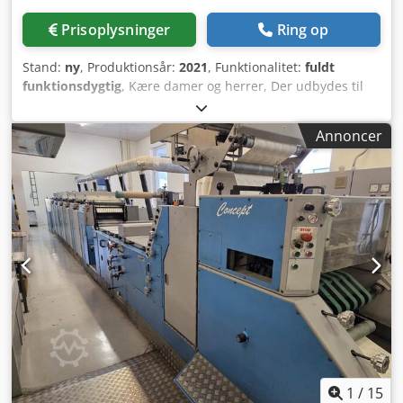
Prisoplysninger
Ring op
Stand:
ny
, Produktionsår:
2021
, Funktionalitet:
fuldt
funktionsdygtig
, Kære damer og herrer, Der udbydes til
salg 3 helt nye Erhardt+Leimer banekantstyringssystemer,
som er blevet installeret men ikke anvendt indtil dags
Annoncer
dato. De har kun kørt i 50 timer til testformål. Ultralyd-
kantsensor POE FX 46: Kompakt ultralydskantsensor med
digital evaluering Uf ølsom over for forurening fra støv
Aflæsning af lydugennemtrængelige materialer som papir,
plast- og metalfolier, uafhængigt af materialets
gennemsigtighed Intern temperaturkompensation for
stabilt arbejdspunkt Statusbjælke til visning af den
aktuelle kantposition eller diagnostik PoE-interface til
dataforbindelse med netværkscentral _____ FR 6011
bredbåndssensor, infrarød: Fri passage 40 mm, med kabel
på 3000 mm og kabelgennemføring Yderligere information
gives gerne ved forespørgsel. Aktuel leveringstid ifølge E+L:
ca. 10-12 uger Vores systemer er straks tilgængelige. Alle
systemer blev funktionskontrolleret 6/1-2026 _____
1
/
15