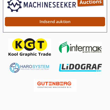
Retsch Si Maskine
Rotation Station
Indsend auktion
Smalle Spor Traktorer
Swing Arm Skæremaskine
Tag Skæremaskine
Tre Kniv Maskine
Tre Kniv Trimmer
Trolley Til Værktøj
Tryk På 2 Tommer
Trykluft Motor
Trykluft Tank