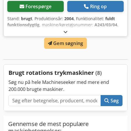
Forespørge
Ring op
Stand:
brugt
, Produktionsår:
2004
, Funktionalitet:
fuldt
funktionsdygtig
, maskine/køretøjsnummer:
A243/03/04
,
sektion længde (min.):
6.750 mm
, indgangsspænding:
380
V
, Brugt Tek-Ind Alfa Plus 10/22 automatisk trykpresse.
Gem søgning
Maksimal trykformat op til 50 cm x 70 cm. Maskinen er i
fuldt funktionsdygtig stand. Salgsprisen er nu reduceret
for hurtigt salg. Du er velkommen til at komme med et
bud. Chodpfxsv H Adgo Ackea
Brugt rotations trykmaskiner
(8)
Søg nu på hele Machineseeker med mere end
200.000 brugte maskiner.
Søg
Gennemse de mest populære
maskinbetegnelser: