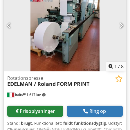
(11"), 23"+1/3 (11"+4/6 x A/4), 18" (9"), 17" (8"+3/6), 15", 14"
Chedpfx Acszcal Rjkja Cylindre til tværgående perforering
Grafi-kontrol Arkiveringshuller Dobbeltsporsperforering
(SHOEBER) Magnetisk cylinderværkstasjon Stansestation
med affaldsopsamling Stakleverings- og foldestation
Oprulningsstation Stansmaskine + foldemaskine til
offsetplader Trimme- og konfettiudtræk Osv. Komplet med
alt tilbehør til brug, manualer og ledningsdiagrammer
Placering: Italien Tilgængelighed: Omgående Stand: God
(stadig i drift)
1
/
8
Rotationspresse
EDELMAN / Roland
FORM PRINT
Italia
1.617 km
Prisoplysninger
Ring op
Stand:
brugt
, Funktionalitet:
fuldt funktionsdygtig
, Udstyr:
CE-mærkning
, OMGÅENDE LEVERING (Kuppet!!!): Chjdpszb