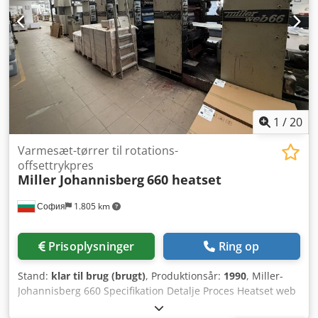
perforeringer REMALAINER gruppe "Shoeber" til
dobbeltproduktion Stanse- + pladefolde-maskine
Falseenhed til bunkeudlevering Oprulningsstation Ekstra
stansestation til arkudlevering Støvsuger til affald og
konfetti Komplet med alt tilbehør, manualer og elektriske
diagrammer
1
/
20
Varmesæt-tørrer til rotations-
offsettrykpres
Miller Johannisberg
660 heatset
София
1.805 km
Prisoplysninger
Ring op
Stand:
klar til brug (brugt)
, Produktionsår:
1990
, Miller-
Johannisberg 660 Specifikation Detalje Proces Heatset web
offsettryk Banebredde 660 mm Cut-off 452 mm