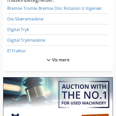
Bremse Tromle Bremse Disc Rotation U Ingeniør
Die-Skæremaskine
Digital Tryk
Digital Trykmaskine
El Traktor
Vis mere
Filter Tryk
German
Kugle Rotation Apparater
Kør Maskinen
Maschine Tryk For At Presse Lejer
Mobile Skrot Tryk