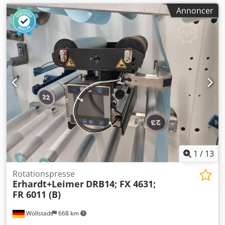
Annoncer
1
/
13
Rotationspresse
Erhardt+Leimer
DRB14; FX 4631;
FR 6011 (B)
Wöllstadt
668 km