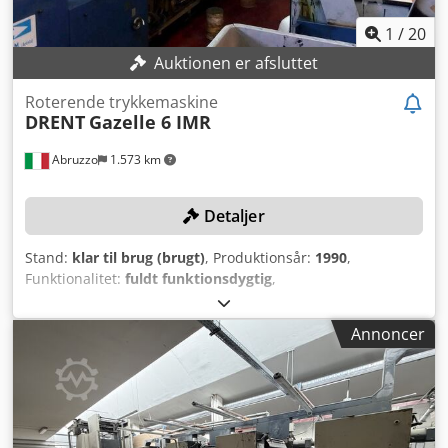
1
/
20
Auktionen er afsluttet
Roterende trykkemaskine
DRENT
Gazelle 6 IMR
Abruzzo
1.573 km
Detaljer
Stand:
klar til brug (brugt)
, Produktionsår:
1990
,
Funktionalitet:
fuldt funktionsdygtig
,
maskine/køretøjsnummer:
793
, papirvægt (min.):
40 g/m²
,
maks. papervægt:
180 g/m²
, TEKNISKE DETALJER Tryk- og
Annoncer
banebredde: 485 mm Papirvægt: 40 til 180 g/m² Mekanisk
hastighed: 250 m/min Trykkassetter: 4x24" (12"), 4x22"
(11"), 4x17" (8"+3/6"), 3x18" (9") Tværhulsstanscylindre: 24",
22", 17", 18" Magnetcylinder: 17" MASKINDETALJER
Tryktårne: 4 vådoffset UDSTYR Arkivstans Cedpfxsxxizfe
Ackoha Papirbehandlingsgruppe til horisontale og vertikale