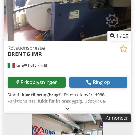
1
/
20
Rotationspresse
DRENT
6 IMR
Italia
1.617 km
Prisoplysninger
Ring op
Stand:
klar til brug (brugt)
, Produktionsår:
1998
,
Funktionalitet:
fuldt funktionsdygtig
, Udstyr:
CE-
mærkning
, Drent Gazelle 6 Imr (Blue Series) Model: P (485
mm) År: 1998 4 vådoffsæt-tryktårne Rullebridde: 485 mm
Annoncer
Trykbredde: 485 mm Papirvægt: 40 til 180 gsm Mekanisk
hastighed: 250 m/min Levering: fra rulle til rulle, fra rulle
til foldning, fra rulle til ark Trykkassetter: 24" (12"), 22"