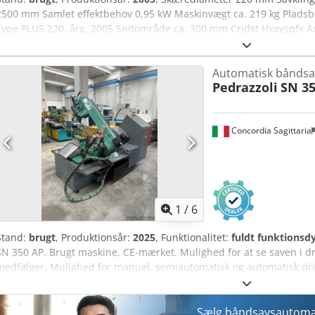
2500 mm Samlet effektbehov 0,95 kW Maskinvægt ca. 219 kg Plad
Type PLUS 220, årg. 2005 Snitområde ca. 300 mm Crjdst Hxayspfx 
materialelængdestop på 2.500 mm og rullebaner foran og bagpå S
fremføring 16-32 m/min Skruestik justerbar til geringssnit Kølervæ
Automatisk båndsa
Pedrazzoli
SN 35
Concordia Sagittaria
1
/
6
Stand:
brugt
, Produktionsår:
2025
, Funktionalitet:
fuldt funktionsdy
SN 350 AP. Brugt maskine, CE-mærket. Mulighed for at se saven i dr
medfølger. Mulighed for manuel, semiautomatisk og automatisk drift.
Klemmeåbning: 350 mm Rundt snit ved 0°: 280 mm Rundt snit ved 4
45° (højre): 250 mm Rundt snit ved 60° (højre): 140 mm Vægt: 105
Sælg båndsavsautom