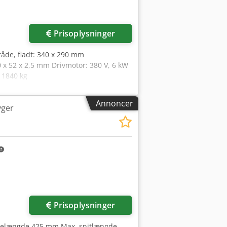
Prisoplysninger
de, fladt: 340 x 290 mm
 x 52 x 2,5 mm Drivmotor: 380 V, 6 kW
 1840 kg
Annoncer
yger
Prisoplysninger
gelængde 425 mm Max. snitlængde