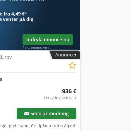
 fra 4,49 €
*
e
venter på dig
Indryk annonce nu
*pr. annonce/md.
Annoncer
sk sav
936 €
Fast pris plus moms
Send anmodning
 meget god stand. Crsdpfxeu Udris Aqxof