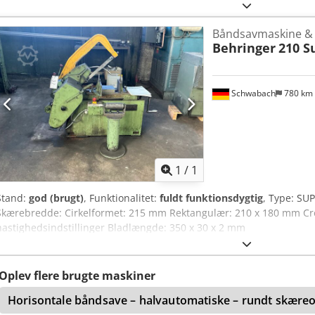
Båndsavmaskine & 
Behringer
210 S
Schwabach
780 km
Anmod om flere
bille
1
/
1
Stand:
god (brugt)
, Funktionalitet:
fuldt funktionsdygtig
, Type: SU
Skærebredde: Cirkelformet: 215 mm Rektangulær: 210 x 180 mm Cre
hastighedsindstillinger Bladlængde: 350 x 30 x 2 mm
Oplev flere brugte maskiner
Horisontale båndsave – halvautomatiske – rundt skær