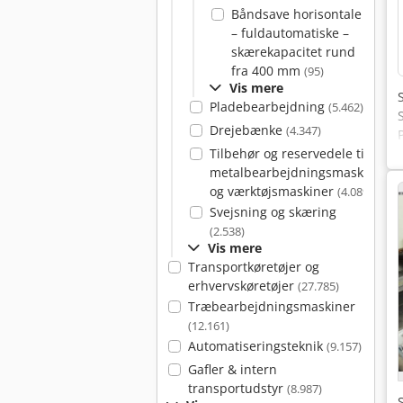
Båndsave horisontale
– fuldautomatiske –
skærekapacitet rund
fra 400 mm
(95)
Vis mere
Pladebearbejdning
(5.462)
Drejebænke
(4.347)
Tilbehør og reservedele til
metalbearbejdningsmaskiner
og værktøjsmaskiner
(4.089)
Svejsning og skæring
(2.538)
Vis mere
Transportkøretøjer og
erhvervskøretøjer
(27.785)
Træbearbejdningsmaskiner
(12.161)
Automatiseringsteknik
(9.157)
Gafler & intern
transportudstyr
(8.987)