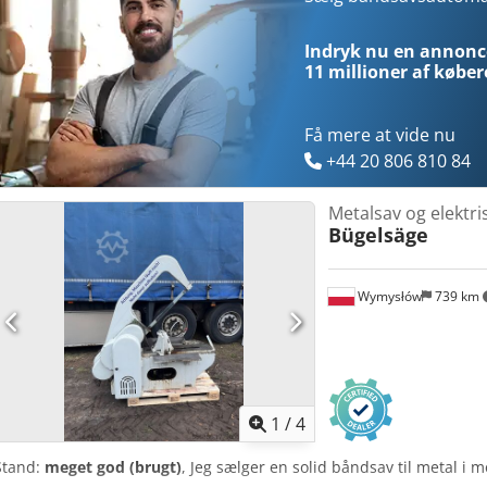
Indryk nu en annonce
11 millioner af køber
Få mere at vide nu
+44 20 806 810 84
Metalsav og elektri
Bügelsäge
Wymysłów
739 km
1
/
4
Stand:
meget god (brugt)
, Jeg sælger en solid båndsav til metal i