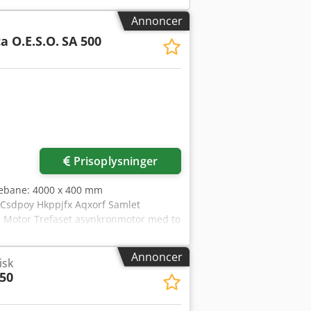
Annoncer
a O.E.S.O.
SA 500
Prisoplysninger
lebane: 4000 x 400 mm
 Csdpoy Hkppjfx Aqxorf Samlet
Motor Trefaset asynkronmotor med to
drejninger: 1440 / 720 omdr./min
Annoncer
isk
50