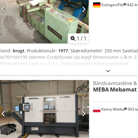
Eislingen/Fils
842 
Anmod om flere
bille
1
/
1
Stand:
brugt
, Produktionsår:
1977
, Skærediameter: 250 mm Savbla
50/70/100/135 takt/min Crsdpfjcxxw Ujx Aqxjf Dimensioner L-B-H: 2,6
kW Maskinens vægt ca.: 1,2 t - fuldautomatisk båndsavautomat
Båndsavmaskine & 
MEBA
Mebamat 
Kalina Wielka
963 