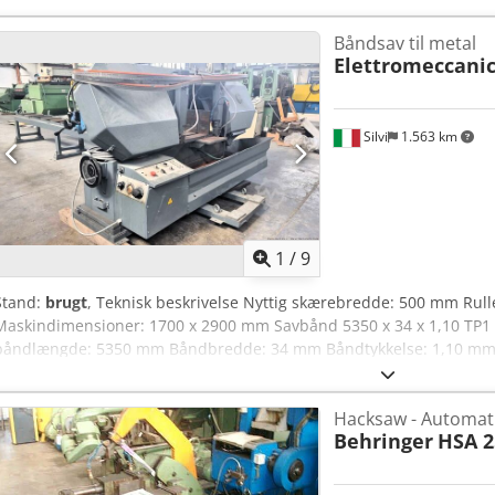
Båndsav til metal
Elettromeccanic
Silvi
1.563 km
1
/
9
Stand:
brugt
, Teknisk beskrivelse Nyttig skærebredde: 500 mm Rul
Maskindimensioner: 1700 x 2900 mm Savbånd 5350 x 34 x 1,10 TP1
båndlængde: 5350 mm Båndbredde: 34 mm Båndtykkelse: 1,10 mm 
hastigheder Effekt: 3,5 HK (ca. 2,6 kW) Spænding: 380 V – 50 Hz Om
Hacksaw - Automat
Behringer
HSA 2