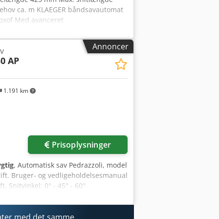
sbehov ca. m KLAEGER båndsavautomat
Aqxof Med avanceret
avklingelængde 425 mm Hydraulisk
skeanlæg, forhøjet
Annoncer
v
0 AP
1.191 km
Prisoplysninger
gtig
, Automatisk sav Pedrazzoli, model
ift. Bruger- og vedligeholdelsesmanual
 Snitvinkel: 0° - 45° - 60°
5° (venstre): 200 mm Rundt snit ved
0 kg Codezmxzwepfx Aqxerf
ater med det samme