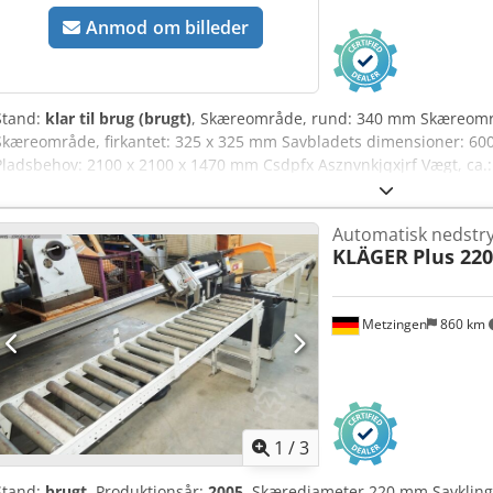
Anmod om billeder
Stand:
klar til brug (brugt)
, Skæreområde, rund: 340 mm Skæreområ
Skæreområde, firkantet: 325 x 325 mm Savbladets dimensioner: 600
Pladsbehov: 2100 x 2100 x 1470 mm Csdpfx Asznvnkjqxjrf Vægt, ca.:
Automatisk nedstr
KLÄGER
Plus 220
Metzingen
860 km
1
/
3
Stand:
brugt
, Produktionsår:
2005
, Skærediameter 220 mm Savklin