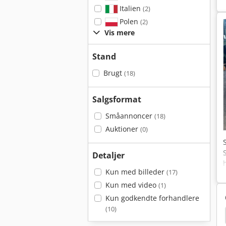
Italien
(2)
Polen
(2)
Vis mere
Stand
Brugt
(18)
Salgsformat
Småannoncer
(18)
Auktioner
(0)
Detaljer
Kun med billeder
(17)
Kun med video
(1)
Kun godkendte forhandlere
(10)
save
Båndsav
Pedrazzoli
Kasto Diagonal