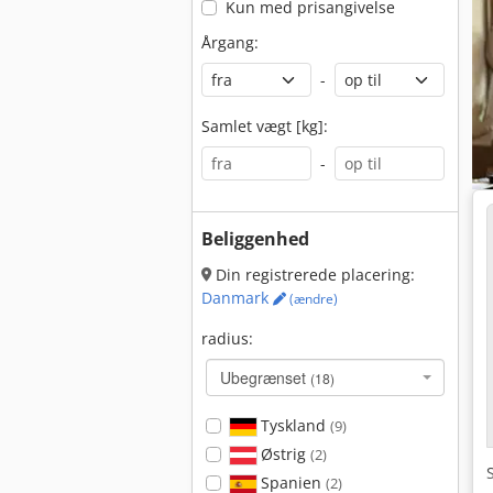
Kun med prisangivelse
Årgang:
-
Samlet vægt [kg]:
-
Beliggenhed
Din registrerede placering:
Danmark
(ændre)
radius:
Ubegrænset
(18)
Tyskland
(9)
Østrig
(2)
Spanien
(2)