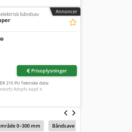
Annoncer
elektrisk båndsav
uper
der
Prisoplysninger
PER 215 PU Tekniske data:
dozfy Rdspfx Aqxjf 4
eområde 0–300 mm
Båndsave horisontale – fuldautoma