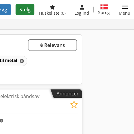
Søg
Sælg
Sprog
Huskeliste
(0)
Log ind
Menu
Relevans
til metal
Annoncer
elektrisk båndsav