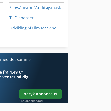
Schwäbische Værktøjsmaskiner Gmbh
Til Dispenser
Udvikling Af Film Maskine
Udvikling Af Maskinen
Til Gaffeltrucks
Værktøjs Vogn
r med det samme
 fra 4,49 €
*
e
venter på dig
Indryk annonce nu
*pr. annonce/md.