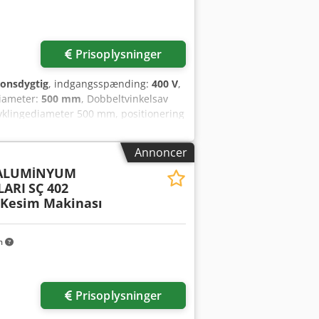
Prisoplysninger
ionsdygtig
, indgangsspænding:
400 V
,
diameter:
500 mm
, Dobbeltvinkelsav
avklingediameter 500 mm, positionering
der, tætningsholder.
Annoncer
 ALUMİNYUM
LARI
SÇ 402
Kesim Makinası
m
Prisoplysninger