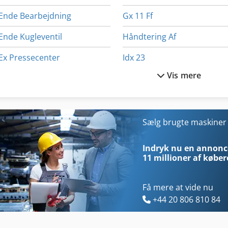
Ende Bearbejdning
Gx 11 Ff
Ende Kugleventil
Håndtering Af
Ex Pressecenter
Idx 23
Vis mere
Fin Struktur
Kgs 1670
Fngj 20
Ladning Indretning 
Ga 11 Ff
Manual
Sælg brugte maskine
Gastl Rg 200
Meh 5 2 1 8 B
Indryk nu en annonce
11 millioner af køber
Få mere at vide nu
+44 20 806 810 84