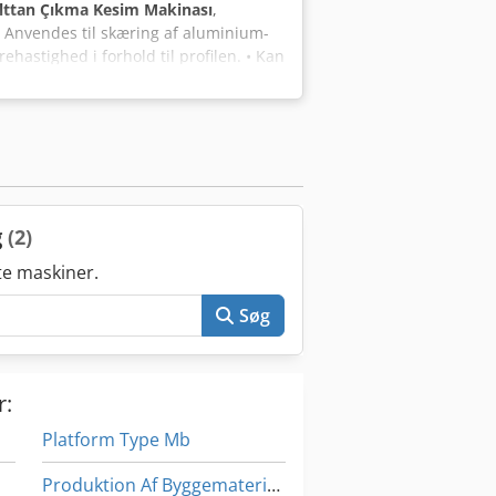
lttan Çıkma Kesim Makinası
,
• Anvendes til skæring af aluminium-
ehastighed i forhold til profilen. • Kan
 +15, +22,5, +30, +45, +60 grader. •
msavklinge. • Rulletransportør er
ieforstøvningssystem. •
des med digital måler.
g
(2)
e maskiner.
Søg
r:
Platform Type Mb
Produktion Af Byggematerialer