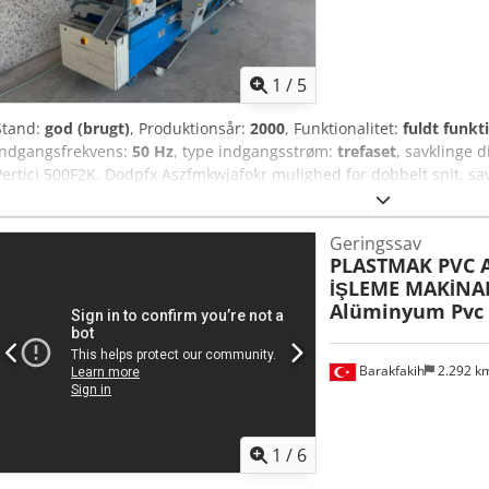
1
/
5
Stand:
god (brugt)
, Produktionsår:
2000
, Funktionalitet:
fuldt funkt
indgangsfrekvens:
50 Hz
, type indgangsstrøm:
trefaset
, savklinge 
Pertici 500F2K, Dodpfx Aszfmkwjafokr mulighed for dobbelt snit, s
via maskinens kontrolsystem, horisontale og vertikale spændeenhe
Geringssav
PLASTMAK PVC
İŞLEME MAKİNA
Alüminyum Pvc 
Barakfakih
2.292 k
1
/
6