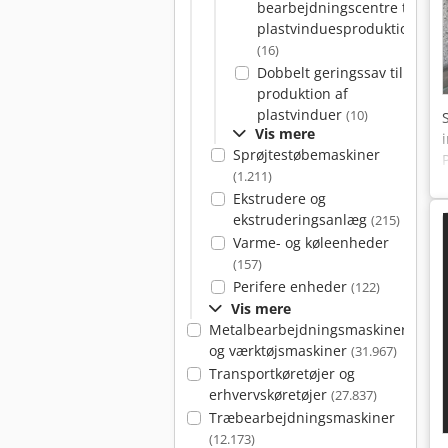
bearbejdningscentre til
plastvinduesproduktion
(16)
Dobbelt geringssav til
produktion af
plastvinduer
(10)
Vis mere
Sprøjtestøbemaskiner
(1.211)
Ekstrudere og
ekstruderingsanlæg
(215)
Varme- og køleenheder
(157)
Perifere enheder
(122)
Vis mere
Metalbearbejdningsmaskiner
og værktøjsmaskiner
(31.967)
Transportkøretøjer og
erhvervskøretøjer
(27.837)
Træbearbejdningsmaskiner
(12.173)