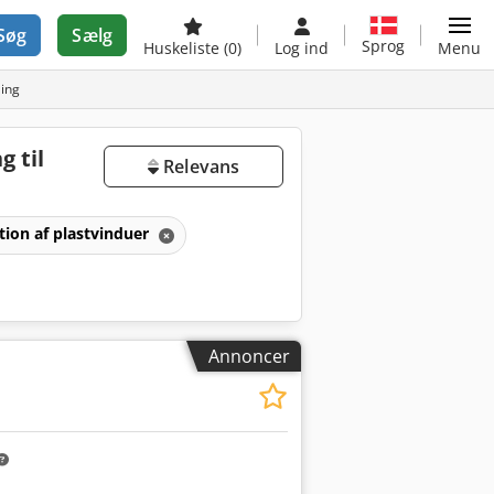
Søg
Sælg
Sprog
Huskeliste
(0)
Log ind
Menu
ling
g til
Relevans
tion af plastvinduer
Annoncer