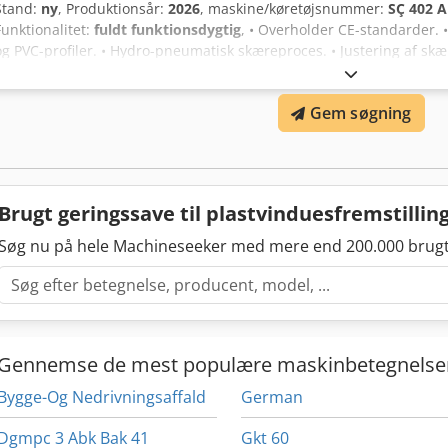
Stand:
ny
, Produktionsår:
2026
, maskine/køretøjsnummer:
SÇ 402 A
Funktionalitet:
fuldt funktionsdygtig
, • Overholder CE-standarder. 
og PVC-profiler. • Hydro-pneumatisk skæreproces. • Justering af skær
skære i faste vinkler til højre og venstre: -60, -45, -30, -22,5, -15, 0,
Pneumatisk vertikal og horisontal pres. • Ø550 mm diamantaluminiu
Gem søgning
tilgængelig (3 meter til højre og venstre). Dodperahzgjfx Aafokr • Ol
Præcisionsskæring takket være 3 kW motor og Hydro-check. • Anven
Brugt geringssave til plastvinduesfremstillin
Søg nu på hele Machineseeker med mere end 200.000 brugt
Gennemse de mest populære maskinbetegnelse
Bygge-Og Nedrivningsaffald
German
Dgmpc 3 Abk Bak 41
Gkt 60