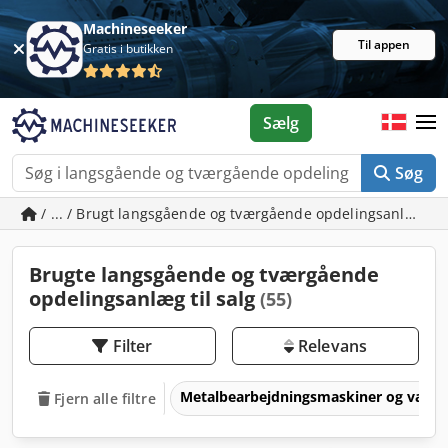
Machineseeker
Til appen
Gratis i butikken
Sælg
Søg
/ ... / Brugt langsgående og tværgående opdelingsanlæg
Brugte langsgående og tværgående
opdelingsanlæg til salg
(55)
Filter
Relevans
Metalbearbejdningsmaskiner og værk
Fjern alle filtre