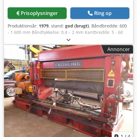
Prisoplysninger
Ring op
Produktionsår:
1979
, stand:
god (brugt)
, Båndbredde: 600
- 1.600 mm Båndtykkelse: 0,4 – 2 mm Kantbredde: 5 - 60
mm Hastighed: ca. 60 m/min Dsdpognyglefx Akwsck
Annoncer
1
/
4