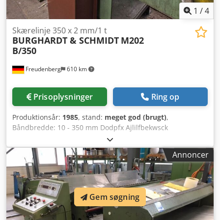
1
/
4
Skærelinje 350 x 2 mm/1 t
BURGHARDT & SCHMIDT
M202
B/350
Freudenberg
610 km
Prisoplysninger
Ring op
Produktionsår:
1985
, stand:
meget god (brugt)
,
Båndbredde: 10 - 350 mm Dodpfx Ajlilfbekwsck
Båndtykkelse: 0,2 - 2 mm Antal snit/båndtykkelse: 25/0,5
mm Coilvægt: maks. 1 t
Annoncer
Gem søgning