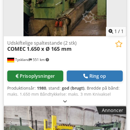
1
/
1
Udskiftelige spaltestande (2 stk)
COMEC
1.650 x Ø 165 mm
Tyskland
551 km
Prisoplysninger
Ring op
Produktionsår:
1980
, stand:
god (brugt)
, Bredde på bånd:
maks. 1.650 mm Båndtykkelse: maks. 3 mm Knivaksel
diameter: 165 mm Dcodod Ha Hmjpfx Akwok Hastighed:
maks. 150 m/min
Annoncer