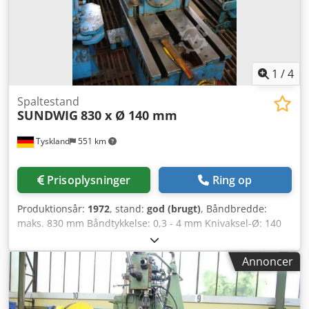
1
/
4
Spaltestand
SUNDWIG
830 x Ø 140 mm
Tyskland
551 km
Prisoplysninger
Ring op
Produktionsår:
1972
, stand:
god (brugt)
, Båndbredde:
maks. 830 mm Båndtykkelse: 0,3 - 4 mm Knivaksel-Ø: 140
mm Antal snit/materialetykkelse: Dcedpobx N Slsfx Akwsk
25/0,5 mm 4/4 mm
Annoncer