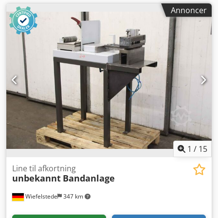
Annoncer
1
/
15
Line til afkortning
unbekannt
Bandanlage
Wiefelstede
347 km