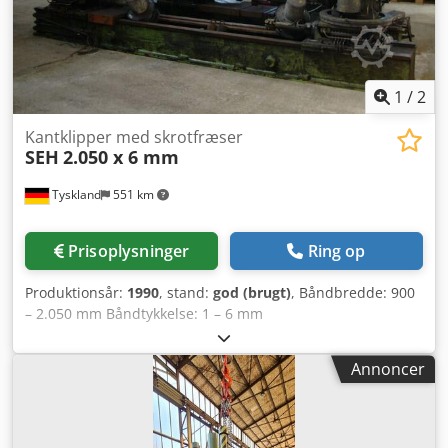
1
/
2
Kantklipper med skrotfræser
SEH
2.050 x 6 mm
Tyskland
551 km
Prisoplysninger
Ring op
Produktionsår:
1990
, stand:
god (brugt)
, Båndbredde: 900
– 2.050 mm Båndtykkelse: 1 – 6 mm
Afskæringsstrimmelbredde: 5 – 50 mm Dedpfx
Aebicbzokweck Reference­materiale (trækstyrke): 1.000
Annoncer
N/mm²