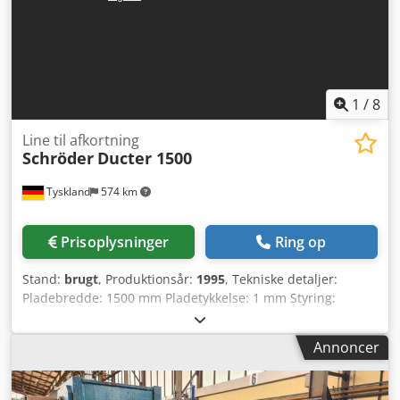
1
/
8
Line til afkortning
Schröder
Ducter 1500
Tyskland
574 km
Prisoplysninger
Ring op
Stand:
brugt
, Produktionsår:
1995
, Tekniske detaljer:
Pladebredde: 1500 mm Pladetykkelse: 1 mm Styring:
Ducter 1500 Samlet effektbehov: 2,0 kW TVÆRGÅENDE
ENHED bestående af: afviklingshaspel, retteværk og
Annoncer
klippe-/skæremaskine Klippe-/skæremaskine: -
Klippelængde: 1500 mm - Pladetykkelse: ca. 1,0 mm Dcjdsu
Tp N Dspfx Akwek - Betjening via betjeningspanel og