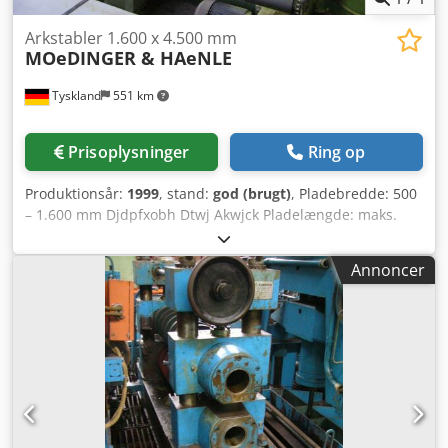
Arkstabler 1.600 x 4.500 mm
MOeDINGER & HAeNLE
Tyskland
551 km
Prisoplysninger
Ring op
Produktionsår:
1999
, stand:
god (brugt)
, Pladebredde: 500
– 1.600 mm Djdpfxobh Dtwj Akwjck Pladelængde: maks.
4.500 mm Stabelvægt: maks. 3 t Stablehøjde (med palle):
maks. 500 mm Hastighed: maks. 40 m/min.
Annoncer