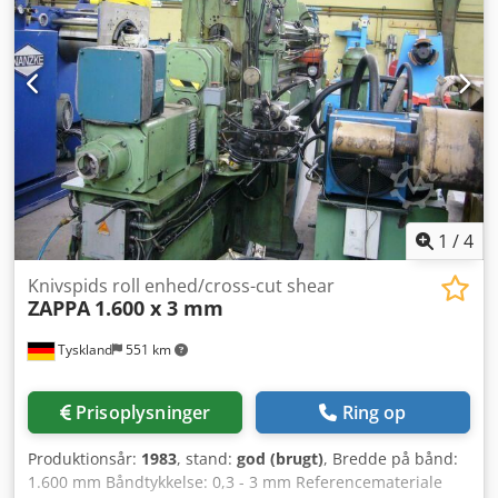
1
/
4
Knivspids roll enhed/cross-cut shear
ZAPPA
1.600 x 3 mm
Tyskland
551 km
Prisoplysninger
Ring op
Produktionsår:
1983
, stand:
god (brugt)
, Bredde på bånd:
1.600 mm Båndtykkelse: 0,3 - 3 mm Referencemateriale