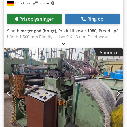
Freudenberg
606 km
Prisoplysninger
Ring op
Stand:
meget god (brugt)
, Produktionsår:
1980
, Bredde på
bånd: 1.500 mm Båndtykkelse: 0,6 - 3 mm Dcedpeqw
Akmsfx Akwsk Coilvægt: 10 t
Annoncer