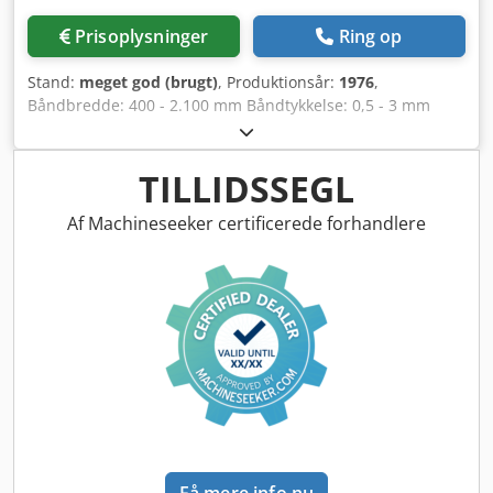
Prisoplysninger
Ring op
Stand:
meget god (brugt)
, Produktionsår:
1976
,
Båndbredde: 400 - 2.100 mm Båndtykkelse: 0,5 - 3 mm
Djdpfjqw Aacox Akwjck Coilvægt: 40 t Coil indvendig
diameter (ID): 508/610 mm
TILLIDSSEGL
Af Machineseeker certificerede forhandlere