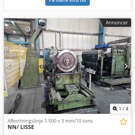
Få mere info nu
Annoncer
1
/
4
Afkortningslinje 1.500 x 3 mm/10 tons
NN/ LISSE