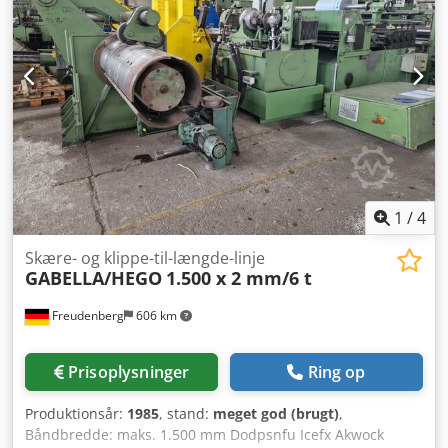
1
/
4
Skære- og klippe-til-længde-linje
GABELLA/HEGO
1.500 x 2 mm/6 t
Freudenberg
606 km
Prisoplysninger
Ring op
Produktionsår:
1985
, stand:
meget god (brugt)
,
Båndbredde: maks. 1.500 mm Dodpsnfu Icefx Akwock