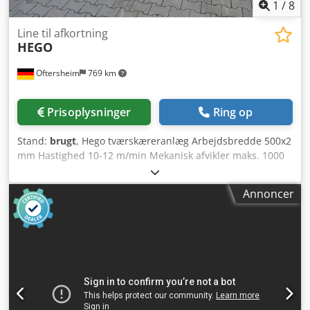
1
/
8
Line til afkortning
HEGO
Oftersheim
769 km
Prisoplysninger
Ring op
Stand:
brugt
, Hego tværskæreranlæg Arbejdsbredde 500x2
mm Hastighed 10-12 m/min Mekanisk afvikler maks. 1000
kg Indvendig coil-diameter 400/508 mm Rettemaskine med
9 rettevalser samt 2 fremføringsvalser og folieuruller
Annoncer
Tilbuddet henvender sig udelukkende til erhvervsdrivende
i henhold til §14 BGB Ingen salg til private! Dedpfx Asvk D
Aljkwsck