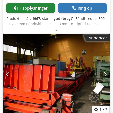
Prisoplysninger
Ring op
Produktionsår:
1967
, stand:
god (brugt)
, Båndbredde: 300
- 1.250 mm Båndtykkelse: 0,5 - 3 mm Dcedpfed Ha Irsx
Akwsk Knivaksel-Ø: 180 mm
Annoncer
1
/
3