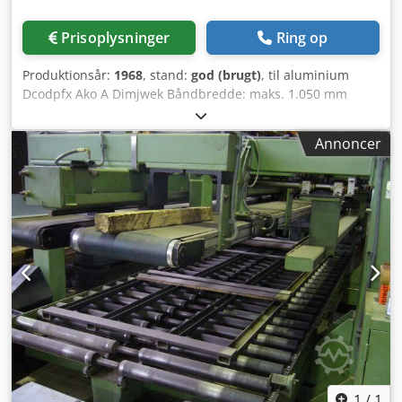
Prisoplysninger
Ring op
Produktionsår:
1968
, stand:
god (brugt)
, til aluminium
Dcodpfx Ako A Dimjwek Båndbredde: maks. 1.050 mm
Båndtykkelse: 10 - 20 µm
Annoncer
1
/
1