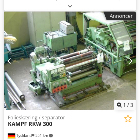
mm Kniv-Ø: 350 mm Dcjdpfx Akog Iih Nswek
Annoncer
1
/
3
Folieskæring / separator
KAMPF
RKW 300
Tyskland
551 km