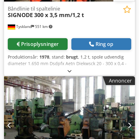
Båndlinie til spaltelinie
SIGNODE
300 x 3,5 mm/1,2 t
Tyskland
551 km
Prisoplysninger
Ring op
Produktionsår:
1978
, stand:
brugt
, 1,2 t, spole udvendig
diameter 1.650 mm Dsdpfx Aetn Diekwsck 20 - 300 x 0,4 -
3,5 mm
Annoncer