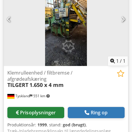
1
/
1
Klemrulleenhed / filtbremse /
afgrødeafskæring
TILGERT
1.650 x 4 mm
Tyskland
551 km
Prisoplysninger
Ring op
Produktionsår:
1999
, stand:
god (brugt)
,
Træk-/pladebremse/klipsaks til længdedelingsanlæg