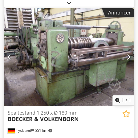
(Trækstyrke): 420 N/mm² Hastighed: 68 m/min ved
pladelængde på 6.000 mm Dcjdpfxebidg Es Akwok 23
Annoncer
m/min ved pladelængde på 400 mm
1
/
1
Spaltestand 1.250 x Ø 180 mm
BOECKER & VOLKENBORN
Tyskland
551 km