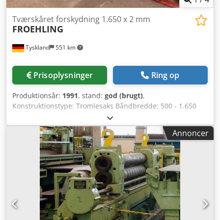
Tværskåret forskydning 1.650 x 2 mm
FROEHLING
Tyskland
551 km
Prisoplysninger
Ring op
Produktionsår:
1991
, stand:
god (brugt)
,
Konstruktionstype: Tromlesaks Båndbredde: 500 - 1.650
mm Dsdsgnyy Tjpfx Akwock Båndtykkelse: 0,3 - 2 mm
Annoncer