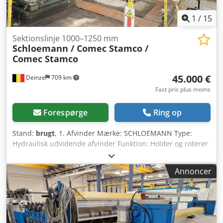
1
/
15
Sektionslinje 1000–1250 mm
Schloemann / Comec Stamco /
Comec Stamco
45.000 €
Deinze
709 km
Fast pris plus moms
Forespørge
Ring op
Stand:
brugt
, 1. Afvinder Mærke: SCHLOEMANN Type:
Hydraulisk udvidende afvinder Funktion: Holder og roterer
coils kontrolleret Udvidelsesstyring: Hydraulisk Ramme:
Svejset stålkonstruktion med integreret bremse Estimeret
Annoncer
kapacitet: 8–12 tons Coil-hul: Ø 508 mm ----- 🔹 2. Retter /
Klemmevalser Fabrikant: COMEC (Société de Constructions
Mécaniques de Creil) Type: Klemmevalser og plansliber
Styring: Mekanisk Ordrenummer: 1305.1268 Anbefalede
smøremidler: Shell Macoma, Tellus, Alvania (ifølge