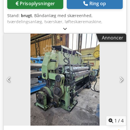
Prisoplysninger
Ring op
Stand:
brugt
, Båndanlæg med skæreenhed,
tværdelingsanlæg, tværskær, løfteskæremaskine,
løfteskærer - Tværdelingsanlæg: med ekstra løfteskærer,
fra lamel-/jalousiproduktion - Skærebredde: maks. 210 mm
Annoncer
Dcsdpfxeqh Efij Akwek - Skæretykkelse: maks. 0,5 mm -
Løfteskærer: IDEAL 2035 - Transportmål: 1025/500/H1240
mm - Samlet vægt: 122 kg
1
/
4