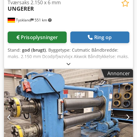
Tværsaks 2.150 x 6 mm
UNGERER
Tyskland
551 km
Prisoplysninger
Ring op
Stand:
god (brugt)
, Byggetype: Cutmatic Båndbredde:
maks. 2.150 mm Dcodpfjwzvlxjx Akwok Båndtykkelse: maks.
6 mm
Annoncer