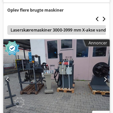
Indvendig diameter: 508 mm Dedpfjrazyqjx Akwjck
Oplev flere brugte maskiner
e
Laserskæremaskiner 3000-3999 mm X-akse vandrin
Annoncer