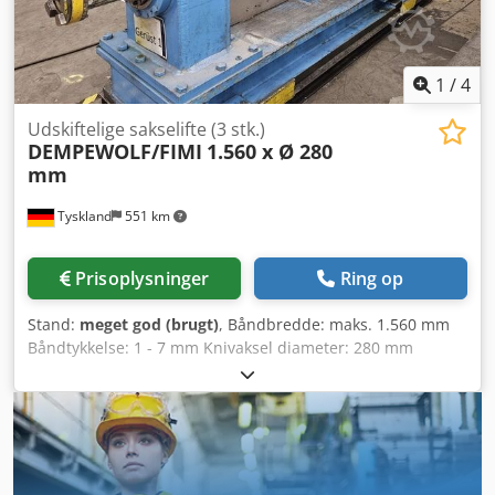
1
/
4
Udskiftelige sakselifte (3 stk.)
DEMPEWOLF/FIMI
1.560 x Ø 280
mm
Tyskland
551 km
Prisoplysninger
Ring op
Stand:
meget god (brugt)
, Båndbredde: maks. 1.560 mm
Båndtykkelse: 1 - 7 mm Knivaksel diameter: 280 mm
Hastighed: maks. 120 m/min Renoveret: 2017 Dcodpfx Akju
H U Eyswjk