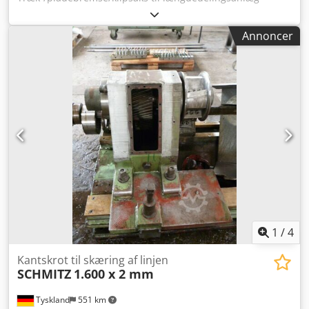
Båndbredde: 500 - 1.650 mm Båndtykkelse: 0,4 – 4 mm
Dedpfx Aksgm E Rdjwjck Antal trækruller: 2
Annoncer
1
/
4
Kantskrot til skæring af linjen
SCHMITZ
1.600 x 2 mm
Tyskland
551 km