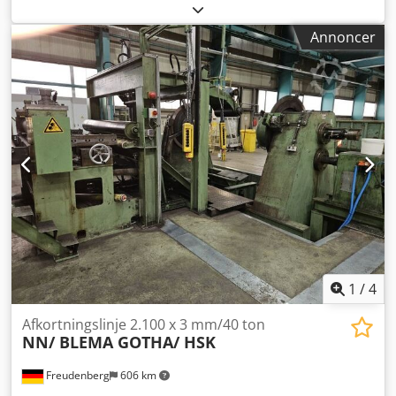
Båndtykkelse: 0,3 - 2 mm Coilvægt: 6 t Dorn-Ø: 508 mm
Antal snit: maks. 9
Annoncer
1
/
4
Afkortningslinje 2.100 x 3 mm/40 ton
NN/ BLEMA GOTHA/ HSK
Freudenberg
606 km