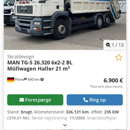
Klimaanlæg * 3 sæder * Spærredifferentiale * Bakkamera *
Sædevarme * Radio/CD
1
/
13
Skraldevogn
MAN
TG-S 26.320 6x2-2 BL
Müllwagen Haller 21 m³
6.900 €
Peine
440 km
Fast pris plus moms
Forespørge
Ring op
Stand:
brugt
, kilometerstand:
326.121 km
, effekt:
235 kW
(319,51 hk)
, første registrering:
11/2006
, brændstoftype:
diesel
, samlet vægt:
25.700 kg
, akslekonfiguration:
3