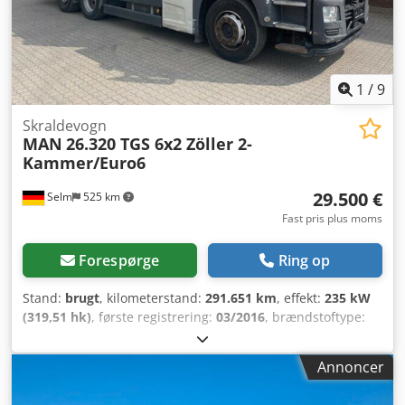
Køber er forpligtet til selvstændigt at undersøge varens/
køretøjets stand og udstyr. Der tages forbehold for
ændringer, mellemsalg og fejl.
1
/
9
Skraldevogn
MAN
26.320 TGS 6x2 Zöller 2-
Kammer/Euro6
29.500 €
Selm
525 km
Fast pris plus moms
Forespørge
Ring op
Stand:
brugt
, kilometerstand:
291.651 km
, effekt:
235 kW
(319,51 hk)
, første registrering:
03/2016
, brændstoftype:
diesel
, tomvægt:
16.170 kg
, maksimal lastvægt:
9.830 kg
,
samlet vægt:
26.000 kg
, akslekonfiguration:
6x2
,
Annoncer
akselafstand:
4.250 mm
, bremser:
motorbremsning
, farve:
orange
, førerhus:
dagkabine
, geartype:
halvautomatisk
,