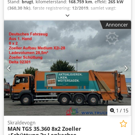
Stand:
brugt
, kilometerstand:
168.759 km
, effekt:
265 kW
(360,30 hk)
, første registrering:
12/2019
, samlet vægt:
35.000 kg
, akslekonfiguration:
3 aksler
, næste syn (TÜV):
05/2027
, bremser:
retarder
, farve:
hvid
, geartype:
Annoncer
automatisk
, emissionsklasse:
Euro 6
, Udstyr:
ABS,
elektronisk stabilitetsprogram (ESP), klimaanlæg,
kompressor
, Tysk køretøj 1 ejer Teknisk i god stand
Chjdpfxezmkvao Ah Ija 8x2, 4 aksler
1
/
15
Skraldevogn
MAN
TGS 35.360 8x2 Zoeller