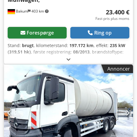
23.400 €
Bakum
403 km
Fast pris plus moms
Forespørge
Ring op
Stand:
brugt
, kilometerstand:
197.172 km
, effekt:
235 kW
(319,51 hk)
, første registrering:
08/2013
, brændstoftype:
diesel
, tomvægt:
17.680 kg
, maksimal lastvægt:
8.320 kg
,
samlet vægt:
26.000 kg
, dækstørrelse:
315/70 22,5
, dækkets
Annoncer
tilstand:
30 procent
, akslekonfiguration:
6x2
, akselafstand:
4.200 mm
, farve:
hvid
, førerhus:
dagkabine
, geartype:
automatisk
, emissionsklasse:
Euro 5
, affjedring:
stål-luft
,
Produktionsår:
2013
, driftstimer:
197.172 h
,
forhjulsdækstørrelse:
315/70 22,5
, bagdækseldimension:
315/70 22,5
, Udstyr:
ABS, bordincomputer,
differentialespær, frontlift, frontlæsser, hydraulik,
immobilizersystem, kabine, klimaanlæg,
lastbilregistrering, skydedør, tågelygter
, Køretøjsnummer
til forespørgsler: 69949 MAN, TGS * Produktionsår: 2013 *
ABS, antilockeringssystem * EBS, elektronisk