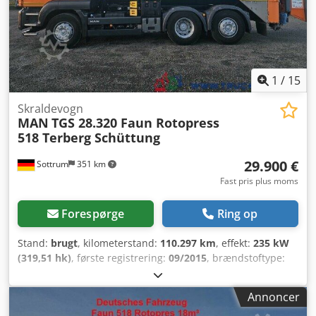
1
/
15
Skraldevogn
MAN
TGS 28.320 Faun Rotopress
518 Terberg Schüttung
29.900 €
Sottrum
351 km
Fast pris plus moms
Forespørge
Ring op
Stand:
brugt
, kilometerstand:
110.297 km
, effekt:
235 kW
(319,51 hk)
, første registrering:
09/2015
, brændstoftype:
diesel
, tomvægt:
15.020 kg
, maksimal lastvægt:
10.980 kg
,
samlet vægt:
26.000 kg
, akslekonfiguration:
6x2
,
Annoncer
akselafstand:
3.600 mm
, bremser:
retarder
, farve:
orange
,