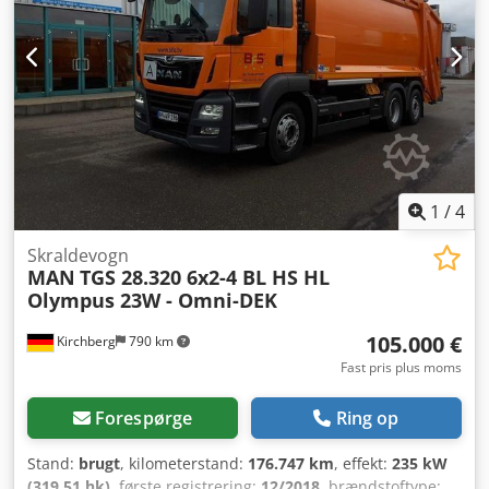
trinbelysning for fører og passager, solskærm, LED-kørelys,
efterløbsaksel med styring og løftefunktion, radio MAN
Media Truck med navigationskort for Europa, 7"
farvedisplay, centrallås, elektriske vinduer, Brake Assist 2,
nødbremsesignal (ESS), vognbanestyringssystem, håndfrit
system til 2 mobiltelefoner, sidepåhængsudstyr HS
Speedline PPK, Evo Lift. MEKRA-svingassistent (på højre
side med beskyttelse mod påkørsel forneden for Evo Lift,
vertikal). 36 måneders garantiudvidelse og service
1
/
4
inkluderet. Chjdpog Rd Naefx Ah Isa
Skraldevogn
MAN
TGS 28.320 6x2-4 BL HS HL
Olympus 23W - Omni-DEK
105.000 €
Kirchberg
790 km
Fast pris plus moms
Forespørge
Ring op
Stand:
brugt
, kilometerstand:
176.747 km
, effekt:
235 kW
(319,51 hk)
, første registrering:
12/2018
, brændstoftype: