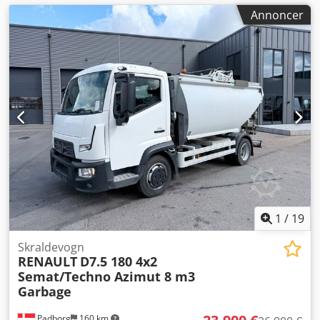
Annoncer
1
/
19
Skraldevogn
RENAULT
D7.5 180 4x2
Semat/Techno Azimut 8 m3
Garbage
Padborg
160 km