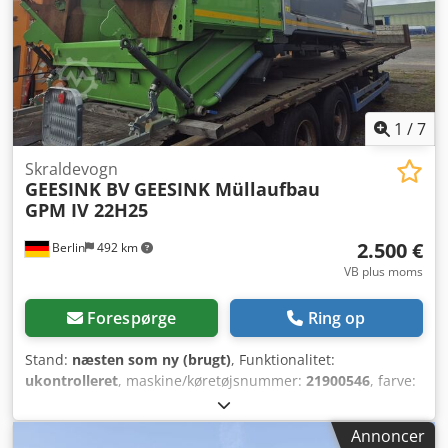
1
/
7
Skraldevogn
GEESINK BV
GEESINK Müllaufbau
GPM IV 22H25
2.500 €
Berlin
492 km
VB plus moms
Forespørge
Ring op
Stand:
næsten som ny (brugt)
, Funktionalitet:
ukontrolleret
, maskine/køretøjsnummer:
21900546
, farve:
grå
, Produktionsår:
2019
, Affaldscontainer til
renovationsbil – som nyt – er blevet afmonteret og er ikke
Annoncer
blevet brugt. Codpozq Aqqjfx Ah Isha