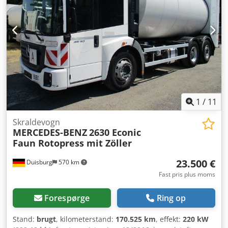
Chjdjziicwopfx Ah Isa * Bladfjedre med luftaffjedring *
Rundtlys * Klimaanlæg * Sædevarme * Dødvinkelkamera *
Bakkamera * Løftende/styrende bagaksel * Sporassistent *
Kollisionsadvarsel * Spærredifferentiale * Radio/CD/AUX *
1. ejer
1
/
11
Skraldevogn
MERCEDES-BENZ
2630 Econic
Faun Rotopress mit Zöller
23.500 €
Duisburg
570 km
Fast pris plus moms
Forespørge
Ring op
Stand:
brugt
, kilometerstand:
170.525 km
, effekt:
220 kW