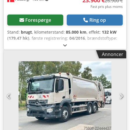
23.900 €
26.900 €
Fast pris plus moms
Forespørge
Ring op
Stand:
brugt
, kilometerstand:
85.000 km
, effekt:
132 kW
(179,47 hk)
, første registrering:
04/2016
, brændstoftype:
diesel
, samlet vægt:
7.500 kg
, farve:
hvid
, geartype:
automatisk
, emissionsklasse:
Euro 6
, Produktionsår:
2016
,
Annoncer
Udstyr:
ABS
, Fabrikant: Renault Model: D 7.5 180 4x2
Semat/Techno AZIMUT 8 Skraldebil Chedpfx Asw Hkcpoh
Isa Årgang: 2016 Stand: Meget god Serie nr.:
VF6WTAG40F2452754 Ref. nr.: 1367932 HK: 180 Km: 85.000
Gearkasse: Automatisk Eurotype: 6 Dieseltank: 1 Tank liter:
200 L Bakkamera: ? A/C: ? Radio: ? Skivebremser: ? ABS: ?
Dækstørrelse: 205/75R17.5 Mønster tilbage: 80% 90%
Forakselaffjedring: Fjedre Bagakselaffjedring: Fjedre
Akselafstand: 3.100 mm Hydrauliksystem: ? Totalvægt:
7.500 kg Egenvægt: 4.675 kg Lasteevne: 2.825 kg
Overbygning: Semat / Techno - AZIMUT 8 m3