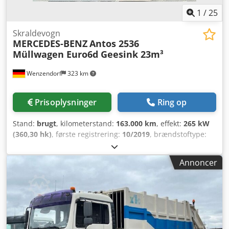
1
/
25
Skraldevogn
MERCEDES-BENZ
Antos 2536
Müllwagen Euro6d Geesink 23m³
Wenzendorf
323 km
Prisoplysninger
Ring op
Stand:
brugt
, kilometerstand:
163.000 km
, effekt:
265 kW
(360,30 hk)
, første registrering:
10/2019
, brændstoftype:
diesel
, samlet vægt:
26.000 kg
, akslekonfiguration:
3
aksler
, farve:
hvid
, geartype:
automatisk
, emissionsklasse:
Annoncer
Euro 6
, Produktionsår:
2019
, Udstyr:
ABS, elektronisk
stabilitetsprogram (ESP), klimaanlæg
, * Mercedes-Benz
Antos 2536 6x2 affaldsbil * Euro 6d * Automatgear *
Geesink-påbygning, type: GMP IV 23H25, årgang 2019, ca.
23 m³ * Styreaksel * Løfteaksel Chodpfxjzp Tpzs Ah Iea *
Bladfjedre og luftaffjedring * Vognbaneassistent *