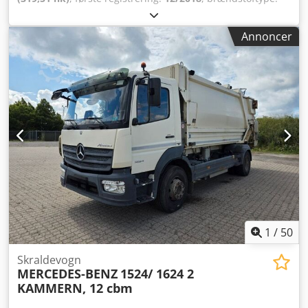
diesel
, samlet vægt:
26.000 kg
, akslekonfiguration:
3
aksler
, næste syn (TÜV):
03/2026
, geartype:
automatisk
,
Annoncer
emissionsklasse:
Euro 6
, Udstyr:
ABS, elektronisk
stabilitetsprogram (ESP), klimaanlæg,
navigationssystem
, RIO Box, LGS IV, EBA 2, ASR, ESS, MAN
BrakeMatic, MAN Tronic, ASR, skivebremser,
styrbar/løftbar efterløbsaksel, 3-personers kabine, ASR,
MAN Media Advanced Navi-radio 7" inkl. SD-kort, BTFSE til
2 telefoner, Aux/USB, MAN CameraView-forberedelse, HS
Olympus 23 m³ egnet til husholdnings- og bulky affald,
med Terberg Terberg Omni-DEKA automatik, kamløfter til
beholdere på 60-1100 l. Komfortgear, centralsmøreanlæg,
automatisk lukning. Chedpfx Ahstu R T Ro Ioa
1
/
50
Skraldevogn
MERCEDES-BENZ
1524/ 1624 2
KAMMERN, 12 cbm