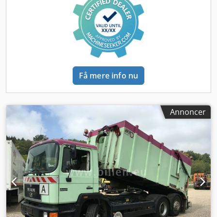
presenninger, skilte, lakeringer osv. * Professionel læsning
spejle, spejlvarme * Bakkamera * Radio *
/ lastfastgørelse * TÜV-godkendelser, registreringsservice *
Differentialespærre * Vognbaneassistent * Dæk
Transport af erhvervskøretøjer Kontakt vores uddannede
315/70R22,5, ca. 20-40-20% slid * Tysk køretøj Codpsyxia
personale, vi rådgiver dig gerne. Codpfxsw Hatwo Ah Isha
Rofx Ah Ioha * Netto-salg inden for EU vil kun blive
Referencenummer til forespørgsler: 69949 MAN, TGS *
gennemført med momsdepot og dokumentation for
Produktionsår: 2013 * ABS, antilockeringssystem * EBS,
registrering i destinationslandet (leveringsbevis). * Salg
elektronisk bremsesystem * El-ruder * Kabine *
kun til erhvervsdrivende, transport til havnen er mulig. *
Få mere info nu
Automatisk klimaanlæg * Luftaffjedring * Løftende aksel *
Dette tilbud er uforpligtende og kan ændres. * Fejl og
Servostyring * Sædevarme * Startsspærre * Anden
mellemsalg forbeholdes. Ingen garanti for indtastningsfejl.
hydraulik * Frontlift * Bordcomputer * Differentialespærre
* Fremvisning kun efter aftale. * WhatsApp
* Efterløbende styreaksel * Digital fartskriver * Radio/CD *
Annoncer
Forberedelse til OBU (on-board unit) * AdBlue-tank *
Tågelygter * Komfortabelt affjedret sæde * Gearkasse:
Automatisk * Affjedring: Bladfjedre / luftaffjedring *
Totalvægt: 26.000 kg * Egenvægt: 17.680 kg * Nyttelast:
8.320 kg * Tilladt totalvægt: 26.000 kg * Dækstand 1. aksel:
40% -- 40% - Dækstørrelse: 315/70 R22,5 * Dækstand 2.
aksel: 30%|30% -- 30%|30% - Dækstørrelse: 315/70 R22,5 *
Dækstand 3. aksel: 30% -- 30% - Dækstørrelse: 315/70 R22,5
* Akselafstand: 4200 mm * Dækstørrelser: 315/70 R22,5 *
Opbygning: Faun * Frontpress 533 Ansvarsfraskrivelse: