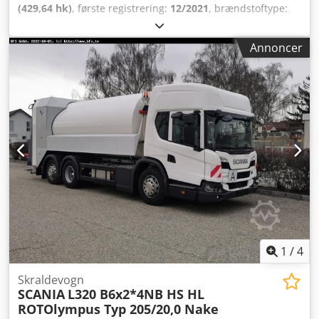
(429,64 hk)
, første registrering:
12/2021
, brændstoftype:
diesel
, samlet vægt:
26.000 kg
, akslekonfiguration:
3
aksler
, næste syn (TÜV):
09/2026
, geartype:
automatisk
,
Annoncer
emissionsklasse:
Euro 6
, Udstyr:
ABS, elektronisk
stabilitetsprogram (ESP), klimaanlæg,
navigationssystem
, Udstødning med bundudgang,
differentialsperre på bagakslen, multifunktionsrat,
nødbremse, solskærm, førerkomfortsæde med
luftaffjedring, LED-dagkørelys, omgivende lys, RIO Box,
Truck Advanced radio med 7'' display inkl. navigation
Europa, Lane Guard, luftryksassistent, Luis drejeassistent
HS Olympus Industrial 23 m³ med HS-komfortløft tip U-K-
KL EuroMax, egnet fra 80 l til 5 m³, storskraldsindsamling
med klapbar sliske, komfortskifte, centralsmøresystem.
Skovl løfter ca. 2 t, Welvaarts vægt. Chjdpfx Ahorgmm Uo
Iea
1
/
4
Skraldevogn
SCANIA
L320 B6x2*4NB HS HL
ROTOlympus Typ 205/20,0 Nake