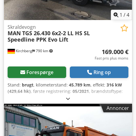
og skydelåg, 2-hjuls MGB ifølge EN 840/2, Codpevbnypsfx
Ah Isha
1
/
4
Skraldevogn
MAN
TGS 26.430 6x2-2 LL HS SL
Speedline PPK Evo Lift
169.000 €
Kirchberg
790 km
Fast pris plus moms
Forespørge
Ring op
Stand:
brugt
, kilometerstand:
45.789 km
, effekt:
316 kW
(429,64 hk)
, første registrering:
05/2021
, brændstoftype:
diesel
, samlet vægt:
26.000 kg
, akslekonfiguration:
3
aksler
, næste syn (TÜV):
03/2027
, geartype:
Annoncer
halvautomatisk
, emissionsklasse:
Euro 6
, Udstyr:
ABS,
elektronisk stabilitetsprogram (ESP), klimaanlæg,
navigationssystem
, Fartskriver R4.0, digital. Højrestyret,
TollCollect, ASR, ESS, EDC-motorstyring, BreakMatic, MAN
RIO-boks, førersæde med luftaffjedring for øget komfort,