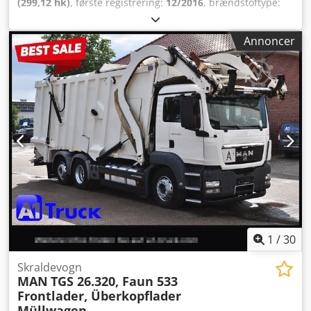
(299,12 hk)
, første registrering:
12/2016
, brændstoftype:
diesel
, samlet vægt:
26.000 kg
, akslekonfiguration:
3
aksler
, næste syn (TÜV):
11/2026
, farve:
hvid
, geartype:
Annoncer
automatisk
, emissionsklasse:
Euro 6
, samlet længde:
14.840 mm
, samlet bredde:
2.550 mm
, total højde:
3.470
mm
, Udstyr:
ABS, klimaanlæg
, * 1. gangs kommunalt
køretøj * Registreret som lastbil * Påbygning: Faun
Rotopress * Tipper: Zöller Besigtigelse kun efter aftale.
Med forbehold for fejl, trykfejl og mellemsalg. Cjdpfxszl I
Hmo Ah Isha
1
/
30
Skraldevogn
MAN
TGS 26.320, Faun 533
Frontlader, Überkopflader
Müllwagen,