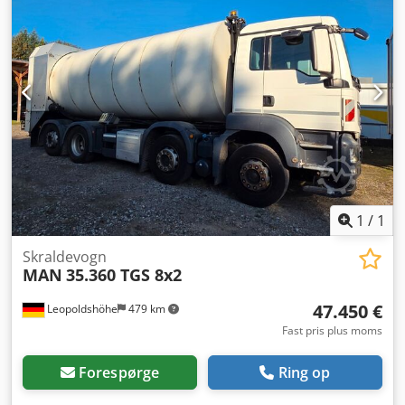
emissionsklasse:
Euro 6
, affjedring:
stål-luft
, antal sæder:
2
, samlet længde:
10.450 mm
, Udstyr:
ABS,
differentialespær, fartpilot, klimaanlæg, sodfilter,
traktionskontrol
, Zöller Mekam M24X2ec 1513297001,
Zöller 2301 120/240/1100 l-beholder, Zöller 2342 120/240 l,
vognbaneassistent, efterløbsstyret bagaksel. Uforpligtende
tilbud – ændringer og forbehold for mellemsalg. Salget
sker med udelukkelse af enhver form for garanti. Alle
oplysninger uden garanti! Chjdpfx Aswzwawoh Ioa
1
/
1
Skraldevogn
MAN
35.360 TGS 8x2
47.450 €
Leopoldshöhe
479 km
Fast pris plus moms
Forespørge
Ring op