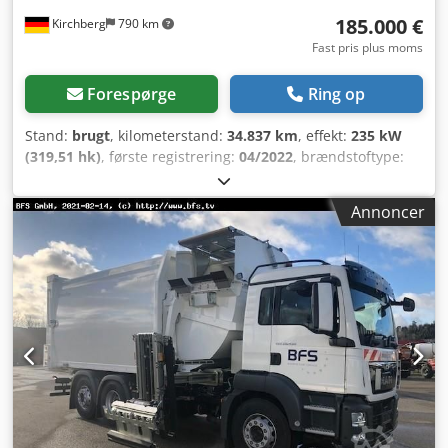
185.000 €
Kirchberg
790 km
Fast pris plus moms
Forespørge
Ring op
Stand:
brugt
, kilometerstand:
34.837 km
, effekt:
235 kW
(319,51 hk)
, første registrering:
04/2022
, brændstoftype:
diesel
, samlet vægt:
26.000 kg
, akslekonfiguration:
3
aksler
, næste syn (TÜV):
01/2027
, geartype:
automatisk
,
Annoncer
emissionsklasse:
Euro 6
, Udstyr:
ABS, elektronisk
stabilitetsprogram (ESP), klimaanlæg,
navigationssystem
, Solskærm, rangeringslys ved
indstigning, 2x roterende advarselslygter på førerhuset,
differentialsperre, komfortsæde med luftaffjedring,
bakkamera, nødbremseassistent (AEB), vognbaneskift-
advarsel, DAB radio, infotainmentsystem med 7''
touchdisplay, 4-personers tromle V2A 1.4301 med 4 mm
vægtykkelse, væsketæt (egnet til bioaffald), totrins
snegletilførsel, sandwichkonstruktion for støjreduktion,
smøreanlæg, OmniDEKA sliske, 4-hjuls MGB med fladt låg