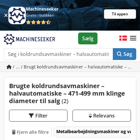
Machineseeker
Til appen
Gratis i butikken
Sælg
Søg
/ ... / Brugt koldrundsavmaskiner – halvautomatiske – 471
Brugte koldrundsavmaskiner –
halvautomatiske – 471-499 mm klinge
diameter til salg
(2)
Filter
Relevans
Metalbearbejdningsmaskiner og værk
Fjern alle filtre