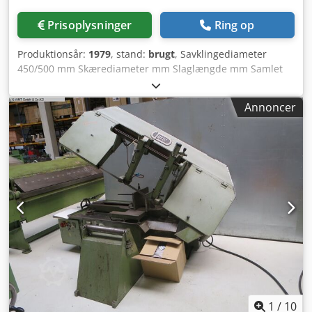
Prisoplysninger
Ring op
Produktionsår:
1979
, stand:
brugt
, Savklingediameter
450/500 mm Skærediameter mm Slaglængde mm Samlet
effektbehov 3,6 kW Maskinens vægt ca. 1130 kg Pladsbehov
ca. m Dcjdpoilfp Nofx Andok - Cirkelsav, halvautomatisk -
Annoncer
hydraulisk
1
/
10