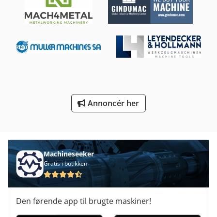
Ks 205
Kør Maskinen
Manual
Maskine Vice 200 Mm
Ng 200
Tur 560
Annoncér her
Vaskemaskine Med En Del Af
Værktøj Og Fræser Kværn
Machineseeker
Gratis i butikken
Den førende app til brugte maskiner!