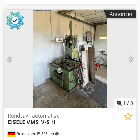
Annoncer
1
/
3
Rundsav - automatisk
EISELE
VMS_V-S H
Goldenstedt
393 km