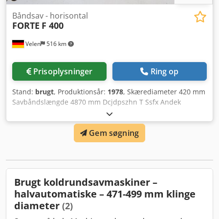
Båndsav - horisontal
FORTE
F 400
Velen
516 km
Prisoplysninger
Ring op
Stand:
brugt
, Produktionsår:
1978
, Skærediameter 420 mm
Savbåndslængde 4870 mm Dcjdpszhn T Ssfx Andek
Skærebredde 500 x 250 mm Bordhøjde 640 mm
Profilstørrelse – maks. 400 x 400 mm Skærehastighed 40–
Gem søgning
120 m/min Savbåndslængde 4870 x 27 x 0,9 mm Samlet
effektbehov 3,0 kW Maskinvægt ca. 0,75 t Pladsbehov ca.
2,0 x 1,0 x 1,5 m Manuel båndsav hydraulisk
savbåndspænding hydraulisk emnespænding hydraulisk
sav op/ned inkl. 4 stk. udskiftningssavbånd
Brugt koldrundsavmaskiner –
halvautomatiske – 471-499 mm klinge
diameter
(2)