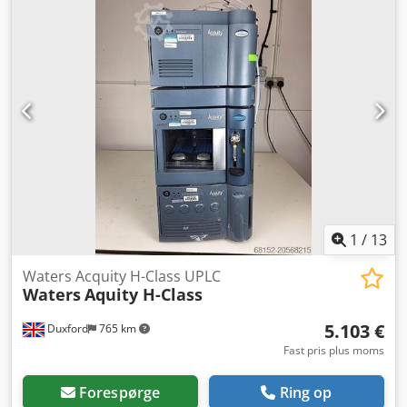
1
/
13
Waters Acquity H-Class UPLC
Waters
Aquity H-Class
5.103 €
Duxford
765 km
Fast pris plus moms
Forespørge
Ring op