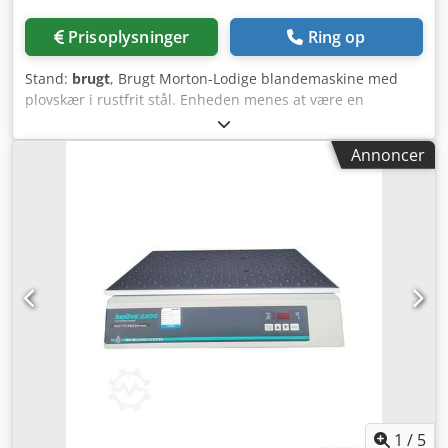
Prisoplysninger
Ring op
Stand:
brugt
, Brugt Morton-Lodige blandemaskine med
plovskær i rustfrit stål. Enheden menes at være en
FKM1200D med en kapacitet på cirka 1200 liter. Enheden
måler cirka 1750 mm i længden og 1000 mm i diameter.
Annoncer
Enheden har plovskærblade i rustfrit stål og (2) halvt
plovskærblade i rustfrit stål, som drives af en motor/gear.
Enheden har en pneumatisk betjent bundudløbsventil. Der
er mulighed for at montere (2) hakkere, men der er ingen
monteret i øjeblikket. Enheden er monteret på en ramme
af almindeligt stål. Specifikationer: Beholdervolumen:
1.200 L Materiale: Rustfrit stål Cedpfx Aljy Inr Deaeha
Hakkere (ja/nej): Nej Vakuum indvendigt (ja/nej): Nej
Mantel (ja/nej): Nej
1
/
5