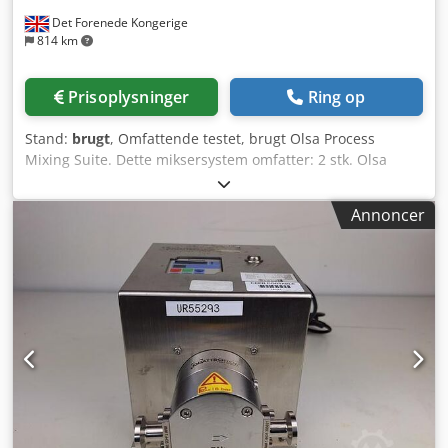
Det Forenede Kongerige
814 km
Prisoplysninger
Ring op
Stand:
brugt
, Omfattende testet, brugt Olsa Process
Mixing Suite. Dette miksersystem omfatter: 2 stk. Olsa
farmaceutisk kvalitets vakuumomrører-
homogenisatorbeholdere i spejlpoleret 316 rustfrit stål.
Annoncer
Fuld hydraulisk hæve/sænke-funktion med elektriske
styretavler, touchscreen PLC-styring, CIP-pumper,
membranpumper til udtømning af produkt, begge
beholdere placeret på vægtcellesystem. Manualer og
tegninger medfølger. Teknisk specifikation for hver
hovedprocesbeholder nedenfor. Beholder 1:
Bruttokapacitet 266L, fuld skrabet væg 2,2 kW
ankeromrører, kontraroterende omrører 1,1 kW,
bundmonteret højhastighedshomogenisator 7,5 kW.
Beholder er klassificeret til 2,5 bar samt fuldt vakuum ved
155 °C. Kappe 4,5 bar / 155 °C. CIP-system. 150 mm