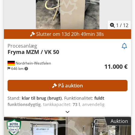
1
/
12
Slutter om
13
d
20
h
49
min
36
s
Procesanlæg
Fryma
MZM / VK 50
Nordrhein-Westfalen
11.000 €
646 km
På auktion
Stand:
klar til brug (brugt)
, Funktionalitet:
fuldt
funktionsdygtig
, tankkapacitet:
73 l
, anvendelig
tankkapacitet:
50 l
, samlet længde:
1.200 mm
, samlet
bredde:
1.500 mm
, total højde:
2.000 mm
, Procesanlæg til
Auktion
fremstilling af cremer, salver og suppositoriemasse
Chedpfx Aozrfbbjlaja Udførelse til skummende produkter