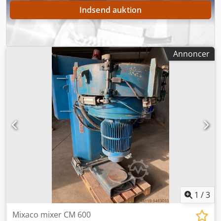
Konstruktionstype: Undercylinderpresse - Pressekraft: 50 t
Indsend auktion
- Maskinvægt: ca. 1.500 kg - Byggehøjde: ca. 1.950 mm
==== Arbejdsområde - Fri højde: 400 mm - Slag: 300 mm -
Varmepladestørrelse: 200 × 200 mm ==== Varme system -
Varmepladeeffekt: op til 250 °C ==== Hydraulik - Hydraulik
integreret i pressehuset - Olietank: 100 l ==== Styring &
Annoncer
betjening - Styring: Siemens S7-1200 - Touchskærm:
Siemens, 9 tommer - Indstillingsmuligheder: tryk, position,
hastighed ==== Sikkerhed - Sikkerhedsteknologi: SICK -
Overvåget lodret dør til presserummet =====
Laboratorieanvendelser, vulkanisering, varmepresning,
materialetestning, forsøgsrækker Hydraulikpresse,
hydraulisk presse, vulkaniseringspresse, varmepresse,
laboratoriepresse, prøvebænkpresse, industripresse Søger
du en hydraulikpresse tilpasset din anvendelse? Kontakt
os for et individuelt tilbud. Vores hydraulikpresser opfylder
både tyske og europæiske maskindirektiver (Direktiv
2006/42/EF), EF-standarder og EU-
sikkerhedsbestemmelser. Vores presser overgår endda de
1
/
3
canadiske og europæiske sikkerhedskrav, da de i alle
henseender lever op til den nationale brasilianske
Mixaco mixer CM 600
sikkerhedsforskrift NR 12, som bygger videre på disse.