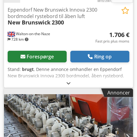
Eppendorf New Brunswick Innova 2300
bordmodel rystebord til åben luft
New Brunswick
2300
1.706 €
Walton-on-the-Naze
728 km
Fast pris plus moms
Forespørge
Ring op
Stand:
brugt
, Denne annonce omhandler en Eppendorf
New Brunswick Innova 2300 bordmodel, åben rystebord.
Csdpfx Ajxzg Izjlajha Designet til rystning under normale
omgivelsesforhold. Uanset om den står på et bord, i en
Annoncer
inkubator eller i et varmt eller koldt rum, er Innova®
platform-rystebordene det foretrukne valg. Seks robuste
modeller sikrer pålidelig, kontinuerlig rystning af
reagensglas og kolber op til 6 liter. Lavprofil-rysteborde
med tredobbelt excentrisk drev for ensartet bevægelse og
mikroprocessorstyring for præcis regulering af
rystehastigheden, 25-500 omdrejninger i minuttet (lavere