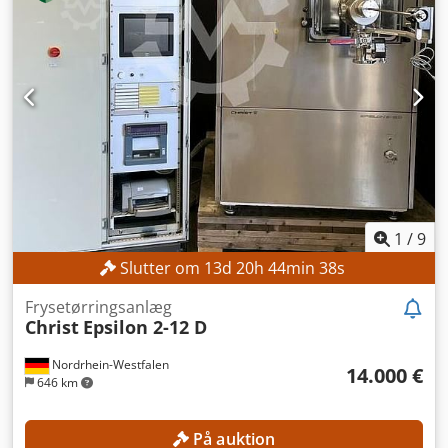
TEKNISKE DETALJER Brugsvolumen: 50 L Samlet volumen:
73 L Minimumfyldningsvolumen: 10 L Homogenisator
Model: Brienz RF 112 M-2 Effekt: 4 kW Omdrejningstal:
maks. 2.850 o/min Blander/skraber Gear: SEW FAF 37
Omdrejningstal: maks. 28 o/min MASKINENS DETALJER
Pladsbehov: 1.200 × 1.500 × 2.000 mm
1
/
9
Slutter om
13
d
20
h
44
min
36
s
Frysetørringsanlæg
Christ
Epsilon 2-12 D
Nordrhein-Westfalen
14.000 €
646 km
På auktion