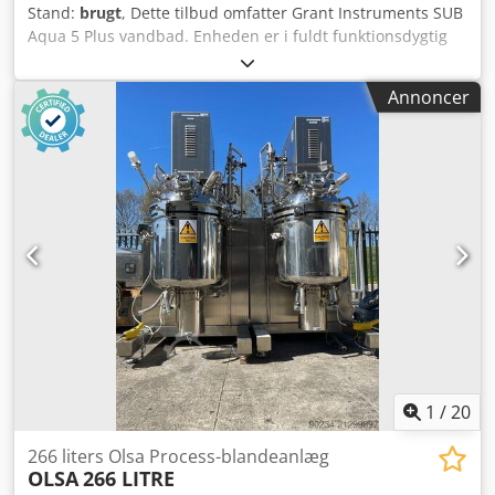
Stand:
brugt
, Dette tilbud omfatter Grant Instruments SUB
Aqua 5 Plus vandbad. Enheden er i fuldt funktionsdygtig
stand og klar til øjeblikkelig levering. Grant SUB Aqua Pro-
serien består af højkvalitets, ustyrede vandbade designet
Annoncer
til præcis temperaturkontrol i laboratorieanvendelser.
Disse bade er ideelle til opgaver som prøveinkubation,
medieforberedelse og kvalitetskontrol. Nøglefunktioner: -
Stabil kogning via justerbar energiregulator - Konstant
niveau-enhed sikrer stabil drift og jævn væskekonsistens -
Robust, slidstærk konstruktion til daglig laboratoriebrug -
Enkle, intuitive betjeningselementer sikrer hurtig
temperaturindstilling - Drypfrit låg i polykarbonat
medfølger som standard Chjdpoxv A N Dofx Alaja Ideel til: -
Kontinuerlige kogeanvendelser - Industriel og
rutinemæssig laboratoriebrug - Miljøer med høje krav til
gennemløb eller begrænset budget
1
/
20
266 liters Olsa Process-blandeanlæg
OLSA
266 LITRE