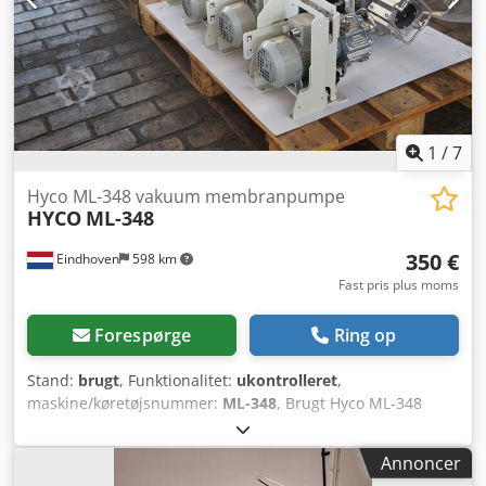
ved kolber med baffler). Højden er under 15 cm, hvilket
muliggør brugen af flere rysteborde i en inkubator eller et
miljøkammer. Inkluderer både akustiske og visuelle
alarmer, timer (0-99,9 timer) med kontinuerlig drift eller
automatisk afbrydelse ved afslutningen af forsøget.
1
/
7
Hyco ML-348 vakuum membranpumpe
HYCO
ML-348
350 €
Eindhoven
598 km
Fast pris plus moms
Forespørge
Ring op
Stand:
brugt
, Funktionalitet:
ukontrolleret
,
maskine/køretøjsnummer:
ML-348
, Brugt Hyco ML-348
vakuum membranpumpe Model: ML-348-D37-SA
Chodpfow Evhzex Alaja Type: p-227/1 | 207/1 | p-173/2
Annoncer
Spænding: 230-400V, 50/60 Hz Flere enheder på lager.