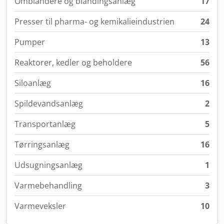
Omblandere og blandingsanlæg
17
Presser til pharma- og kemikalieindustrien
24
Pumper
13
Reaktorer, kedler og beholdere
56
Siloanlæg
16
Spildevandsanlæg
2
Transportanlæg
5
Tørringsanlæg
16
Udsugningsanlæg
1
Varmebehandling
3
Varmeveksler
10