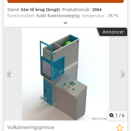
Stand:
klar til brug (brugt)
, Produktionsår:
2004
,
Funktionalitet:
fuldt funktionsdygtig
, temperatur:
-75 °C
,
samlet længde:
1.300 mm
, samlet bredde:
1.300 mm
, total
højde:
2.000 mm
, anvendelig tankkapacitet:
100 l
,
Annoncer
Anlægget er blevet professionelt demonteret og taget ud af
drift af producenten. Pladerne er blevet samlet. TEKNISKE
DETALJER Volumen af iskondensator: 100 l Kapacitet af
iskondensator: 12 kg Cedozrfa Dopfx Alaoha Ydelse af
iskondensator: 8 g/24 timer Temperatur i iskondensator:
−75 °C MASKINENS DETALJER Dimensioner Pladsbehov for
frysetørringsanlæg: 1.300 × 1.300 × 2.000 mm Pladsbehov
for ekstra komponent: 1.800 × 600 × 2.000 mm
1
/
6
Vulkaniseringspresse