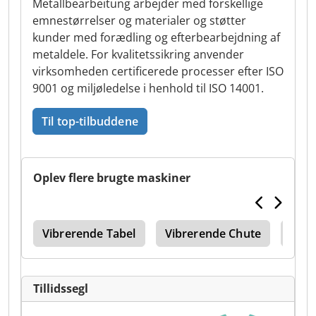
Metallbearbeitung arbejder med forskellige
emnestørrelser og materialer og støtter
kunder med forædling og efterbearbejdning af
metaldele. For kvalitetssikring anvender
virksomheden certificerede processer efter ISO
9001 og miljøledelse i henhold til ISO 14001.
Til top-tilbuddene
Oplev flere brugte maskiner
Eco
Vibrerende Tabel
Vibrerende Chute
Vibr
Tillidssegl