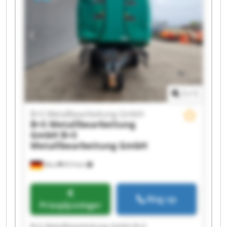
1
/
1
B+S Metallbearbeitung GmbH
B+S Metallbearbeitung
GmbH
B+S
Metallbearbeitung GmbH
Murr
814 km
Ring op
Prisoplysninger
B+S Metallbearbeitung GmbH B+S