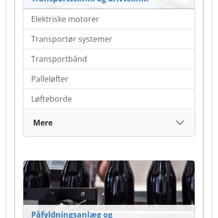
Elektriske motorer
Transportør systemer
Transportbånd
Palleløfter
Løfteborde
Mere
Påfyldningsanlæg og