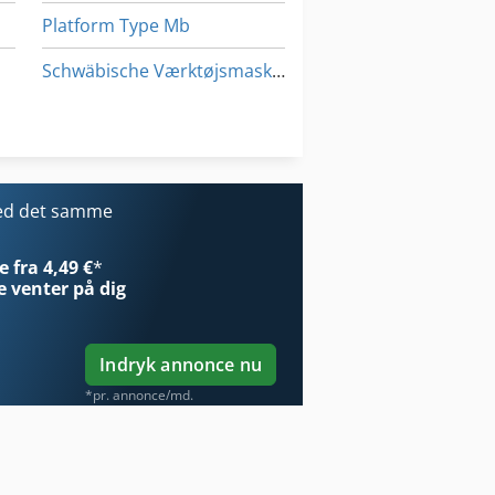
Platform Type Mb
Schwäbische Værktøjsmaskiner Gmbh
Transport Vogn
Værktøjs Vogn
med det samme
 fra 4,49 €
*
e
venter på dig
Indryk annonce nu
*pr. annonce/md.