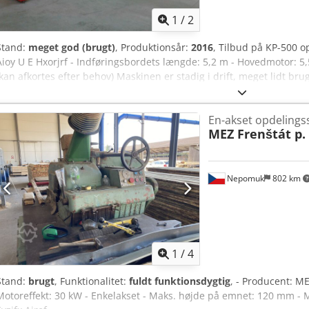
1
/
2
Stand:
meget god (brugt)
, Produktionsår:
2016
, Tilbud på KP-500 o
Aioy U E Hxorjrf - Indføringsbordets længde: 5,2 m - Hovedmotor: 5
(kan afkortes efter behov) Maskinen er stadig i drift, meget lidt bru
se linket
En-akset opdelings
MEZ Frenštát p.
Nepomuk
802 km
1
/
4
Stand:
brugt
, Funktionalitet:
fuldt funktionsdygtig
, - Producent: ME
Motoreffekt: 30 kW - Enkelakset - Maks. højde på emnet: 120 mm -