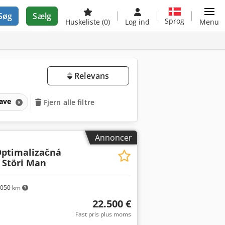
Søg
Sælg
Sprog
Huskeliste
(0)
Log ind
Menu
Relevans
save
Fjern alle filtre
Annoncer
ptimalizačná
a Störi Man
.050 km
22.500 €
Fast pris plus moms
Anmod om flere