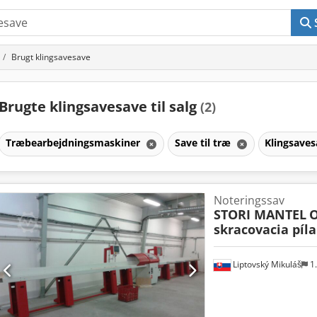
Brugt klingsavesave
Brugte klingsavesave til salg
(2)
Træbearbejdningsmaskiner
Save til træ
Klingsave
Noteringssav
STORI MANTEL
O
skracovacia píl
Liptovský Mikuláš
1