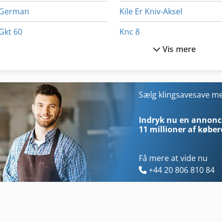
German
Kile Er Kniv-Aksel
Gkt 60
Knc 8
Vis mere
Håndtering Af
Krog City
Idx 23
Ks 205
International 433
Kx 019-4
Sælg klingsavesave 
International 434
Kx 121 3
Indryk nu en annonce
11 millioner af køber
Få mere at vide nu
+44 20 806 810 84