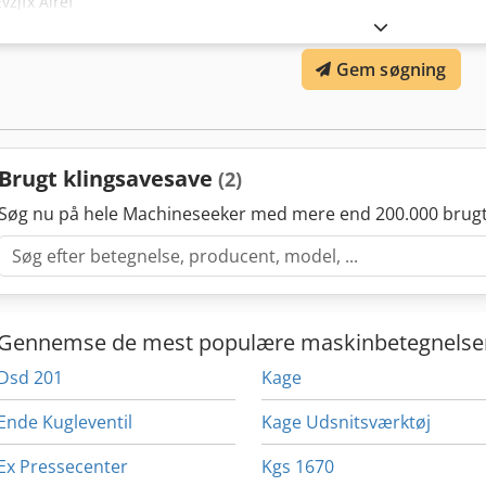
Evzjfx Airef
Gem søgning
Brugt klingsavesave
(2)
Søg nu på hele Machineseeker med mere end 200.000 brugt
Gennemse de mest populære maskinbetegnelse
Dsd 201
Kage
Ende Kugleventil
Kage Udsnitsværktøj
Ex Pressecenter
Kgs 1670