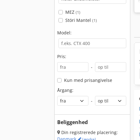
MEZ
(1)
Störi Mantel
(1)
Model:
Pris:
-
Kun med prisangivelse
Årgang:
-
Beliggenhed
Din registrerede placering:
Danmark
(ændre)