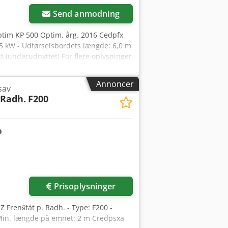
billeder
Send anmodning
ptim KP 500 Optim, årg. 2016 Cedpfx
,5 kW - Udførselsbordets længde: 6,0 m
gt (underudnyttet) For flere oplysninger
Annoncer
sav
 Radh.
F200
Prisoplysninger
Z Frenštát p. Radh. - Type: F200 -
 Min. længde på emnet: 2 m Credpsxa