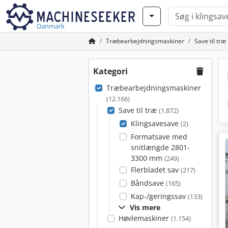
Danmark
Træbearbejdningsmaskiner
Save til træ
Kategori
Træbearbejdningsmaskiner
(12.166)
Save til træ
(1.872)
Klingsavesave
(2)
Formatsave med
snitlængde 2801-
3300 mm
(249)
Flerbladet sav
(217)
Båndsave
(165)
Kap-/geringssav
(133)
Vis mere
Høvlemaskiner
(1.154)