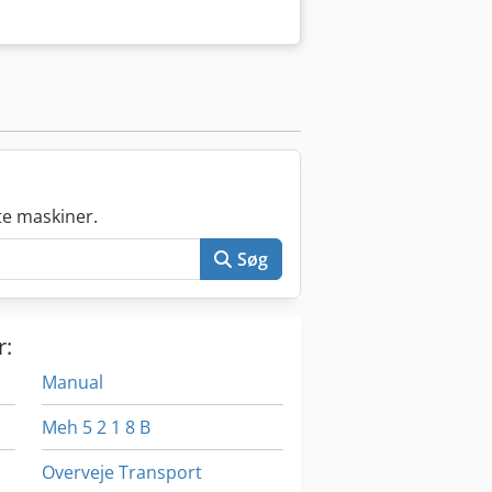
e maskiner.
Søg
r:
Manual
Meh 5 2 1 8 B
Overveje Transport