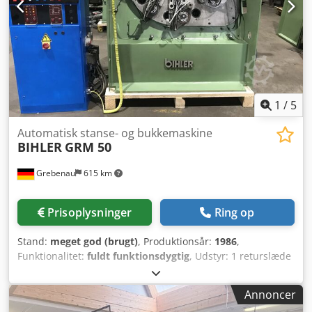
1
/
5
Automatisk stanse- og bukkemaskine
BIHLER
GRM 50
Grebenau
615 km
Prisoplysninger
Ring op
Stand:
meget god (brugt)
, Produktionsår:
1986
,
Funktionalitet:
fuldt funktionsdygtig
, Udstyr: 1 returslæde
højre 1 topunkts excenterpresse 250 kN 4
standardslædeaggregater 1 smalslædeaggregat 1
Annoncer
styreaksel Arbejdsområde: Trådtykkelse: 0,5 - 5,0 mm