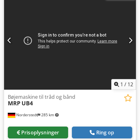
område: 10 mm Båndbredde: 100 mm Antal slæder: 1
Indtrækslængde: 250 mm Placering: I Europa
1
/
12
Bøjemaskine til tråd og bånd
MRP
UB4
Norderstedt
285 km
Prisoplysninger
Ring op