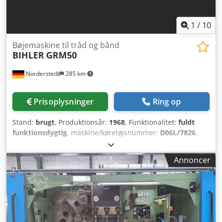
1
/
10
Bøjemaskine til tråd og bånd
BIHLER
GRM50
Norderstedt
285 km
Prisoplysninger
Ring op
Stand:
brugt
, Produktionsår:
1968
, Funktionalitet:
fuldt
funktionsdygtig
, maskine/køretøjsnummer:
D06L/7826
,
Tilbudsnr.: D06L/7826 Maskintype: Tråd- og
båndbukkemaskine Dedpfx Abewi S Ewj Ujck Fabrikat:
Annoncer
BIHLER Type: GRM50 Årgang: 1968/2016
Tråddiameterområde: 0,5 - 5,0 mm Båndbredde: maks. 70
mm Indføringslængde: maks. 320 mm Kapacitet - stk./min.:
maks. 132 Antal bukkeslæder: 5 Placering: På vores lager