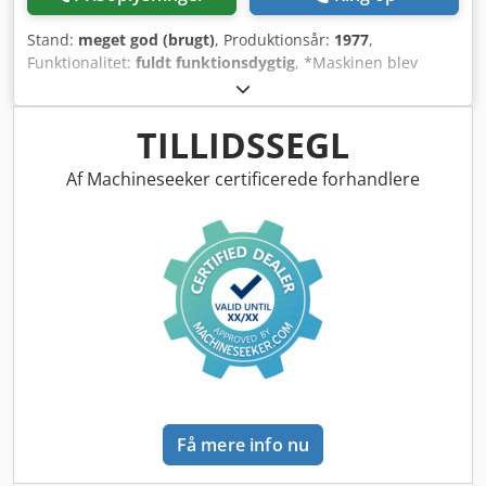
Stand:
meget god (brugt)
, Produktionsår:
1977
,
Funktionalitet:
fuldt funktionsdygtig
, *Maskinen blev
renoveret af BIHLER i 1997* Udstyr: 1 stk. tangindføring til
højre 1 stk. tangindføring til venstre 1 stk. excenterpresse
70 kN 1 stk. knastpresse 3 stk. standard-glideaggregater 2
TILLIDSSEGL
stk. smal-glideaggregater 1 stk. styreaksel Arbejdsområde:
Tråddiameterområde: 0,5 - 3,5 mm Båndbredde: op til 32
Af Machineseeker certificerede forhandlere
mm Indføringslængde: op til 170 mm Ydelse: op til 250
stk./min. Dcedperpk Axofx Ab Usk
Få mere info nu