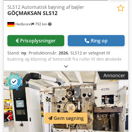
SLS12 Automatisk bøjning af bøjler
GÖÇMAKSAN
SLS12
Heilbronn
792 km
Prisoplysninger
Ring op
Stand:
ny
, Produktionsår:
2026
, SLS12 er velegnet til
bukning og klipning af betonstål fra ruller til den ønskede
form. Høj produktivitet og hurtig løsning til dine projekter.
Produktinformation: - Enkeltstreng: 6-12 mm -
Annoncer
Dobbeltstreng: 6-10 mm - Drivmotor effekt: 11 kW
servomotor - Fremføringshastighed: 120 m/min -
Bukkemotor: 4 kW servomotor - Bukkehastighed: 1200°/sek.
- Spænding: 400 V 50 Hz / alternativt 60 Hz - HMI 15"
display - Trådrulle: 3 ton (valgfrit 5 ton) - Maskinmål: 5000
mm x 1710 mm x 2340 mm - Mål trådrulle: 2150 mm x 2120
mm x 2300 mm - Maskinvægt: 3000 kg - Vægt trådrulle:
Gem søgning
1000 kg Forsendelse: Europa (selvorganisering muligt)
Dcodpfx Abjm Tm H Ao Uek Hvis du har spørgsmål, står vi