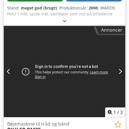
Stand:
meget god (brugt)
, Produktionsår:
2000
, WAFIOS
FMU 1 Inkl. spole Inkl. værktøjer som vist på billederne
Maskinen er tilsluttet strøm og kan besigtiges efter aftale.
Dcodezl T S Iopfx Ab Uek
Annoncer
1
/
3
Bøjemaskine til tråd og bånd