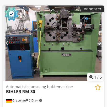
Annoncer
1
/
5
Automatisk stanse- og bukkemaskine
BIHLER
RM 30
Grebenau
615 km