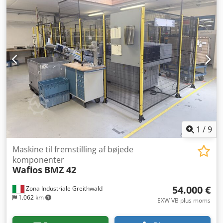
Båndbredde: maks. 40 mm Indføringslængde: maks. 320
mm Ydeevne: maks. 135 stk./min Dcjdpfotzlzajx Ab Usk
1
/
9
Maskine til fremstilling af bøjede
komponenter
Wafios
BMZ 42
54.000 €
Zona Industriale Greithwald
1.062 km
EXW VB plus moms