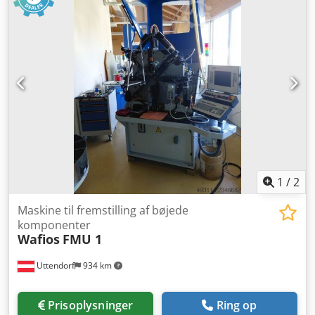
1
/
2
Maskine til fremstilling af bøjede
komponenter
Wafios
FMU 1
Uttendorf
934 km
Prisoplysninger
Ring op