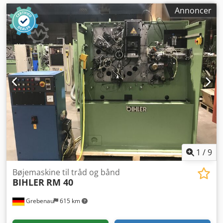
Annoncer
1
/
9
Bøjemaskine til tråd og bånd
BIHLER
RM 40
Grebenau
615 km