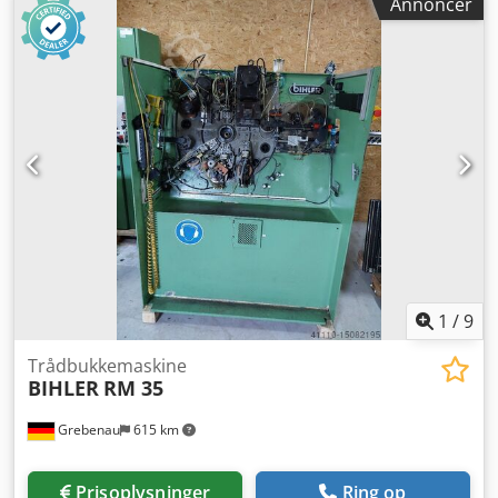
Annoncer
1
/
9
Trådbukkemaskine
BIHLER
RM 35
Grebenau
615 km
Prisoplysninger
Ring op