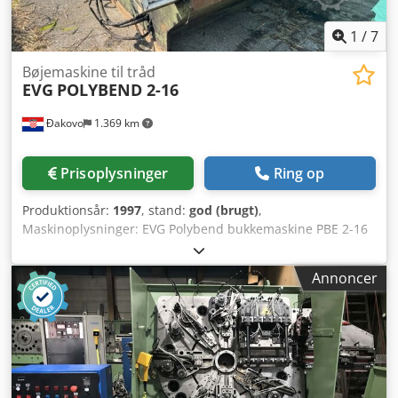
1
/
7
Bøjemaskine til tråd
EVG
POLYBEND 2-16
Đakovo
1.369 km
Prisoplysninger
Ring op
Produktionsår:
1997
, stand:
god (brugt)
,
Maskinoplysninger: EVG Polybend bukkemaskine PBE 2-16
leveres med 2 afviklere - årgang 1997 Leveres med komplet
nyt styresystem - originalt EVG Enkelttråd: 6 – 16 mm
Annoncer
Dobbelttråd: 6 – 12 mm Dcedpfx Ajn Ut A Sob Uok
Spænding: 400 V 50 Hz 30 kW Produktionsår: 1997