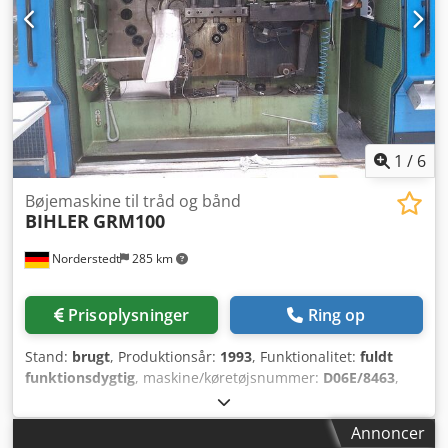
1
/
6
Bøjemaskine til tråd og bånd
BIHLER
GRM100
Norderstedt
285 km
Prisoplysninger
Ring op
Stand:
brugt
, Produktionsår:
1993
, Funktionalitet:
fuldt
funktionsdygtig
, maskine/køretøjsnummer:
D06E/8463
,
Tilbudsnr.: D06E/8463 Maskintype: Tråd- og
båndbukkemaskine Fabrikat: BIHLER Model: GRM100
Annoncer
Byggeår: 1993 Dedpoyya Nxefx Ab Ueck Tråd diameter