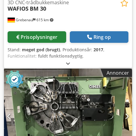
3D CNC-trådbukkemaskine
WAFIOS
BM 30
Grebenau
615 km
Prisoplysninger
Ring op
Stand:
meget god (brugt)
, Produktionsår:
2017
,
Funktionalitet:
fuldt funktionsdygtig
,
Tråddiameterområde: 2,0 - 6,0 mm Indføringslængde:
ubegrænset komplet med drevet trådhjul WAFIOS H 3
Annoncer
Dcjdpfxsy Ehpwo Ab Ujk Spole diameter: 1.600 mm
Bæreevne: 1.500 kg.