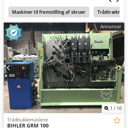
s
Maskiner til fremstilling af skruer
Trådtrækning
Annoncer
1
/
10
Trådbukkemaskine
BIHLER
GRM 100