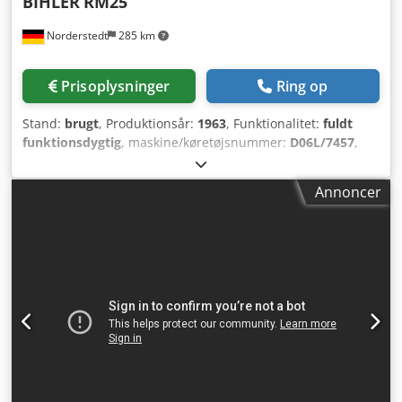
BIHLER
RM25
Norderstedt
285 km
Prisoplysninger
Ring op
Stand:
brugt
, Produktionsår:
1963
, Funktionalitet:
fuldt
funktionsdygtig
, maskine/køretøjsnummer:
D06L/7457
,
Tilbudsnummer: D06L/7457 Maskintype: Tråd- og
båndbøjemaskine Fabrikant: BIHLER Model: RM25 Årgang:
Annoncer
1963 Diameterområde: 0,5-2,5 mm Båndbredde: 50 mm
Dedpfx Abjwi S Rts Uock Indtrækslængde: 170 mm Antal
bøjeslætter: 5 Stansekraft: 5 t Kapacitet - stk/min: 225
Placering: På lager hos os