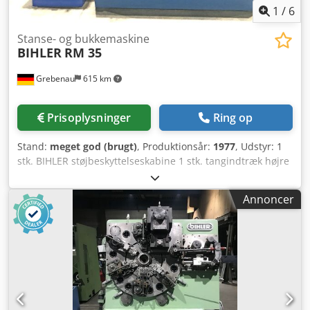
1
/
6
Stanse- og bukkemaskine
BIHLER
RM 35
Grebenau
615 km
Prisoplysninger
Ring op
Stand:
meget god (brugt)
, Produktionsår:
1977
, Udstyr: 1
stk. BIHLER støjbeskyttelseskabine 1 stk. tangindtræk højre
Dcedpsfzr Aqsfx Ab Uok 1 stk. excenterpresse 70 kN 4 stk.
standard-glideslædeaggregater 1 stk. smal-
Annoncer
glideslædeaggregat Arbejdsområde: Trådtykkelse: 0,5 - 3,5
mm Båndbredde: op til 32 mm Indtrækslængde: op til 170
mm Kapacitet: op til 250/min.