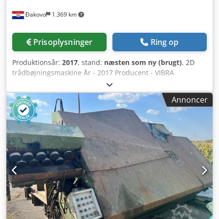
Đakovo
1.369 km
Prisoplysninger
Ring op
Produktionsår:
2017
, stand:
næsten som ny (brugt)
, 2D
trådbøjningsmaskine År - 2017 Producent - VIBRA
Tråddiameter - 1-4 mm Dodpsmqk Tpofx Ab Uock Kapacitet
- 30 stk./min Effekt - 3,5 kW
Annoncer