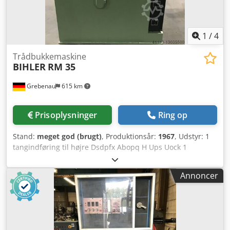
1
/
4
Trådbukkemaskine
BIHLER
RM 35
Grebenau
615 km
Prisoplysninger
Ring op
Stand:
meget god (brugt)
, Produktionsår:
1967
, Udstyr: 1
tangindføring til højre Dsdpfx Abopq H Ups Uock 1
excenterpresse 90 kN 2 smal-smal slædeaggregater 3
normale slædeaggregater Arbejdsområde: Trådstykkelse:
Annoncer
0,5 - 3,5 mm Båndbredde: op til 32 mm Indføringslængde:
op til 170 mm Ydelse: op til 250/min.