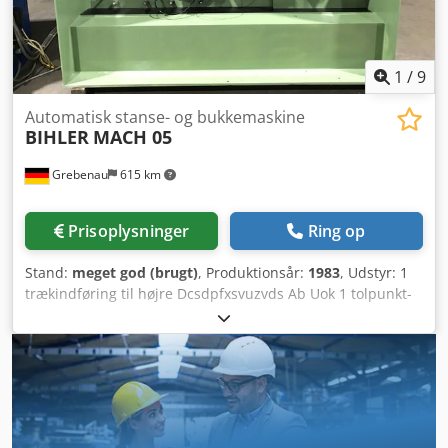
1
/
9
Automatisk stanse- og bukkemaskine
BIHLER
MACH 05
Grebenau
615 km
Prisoplysninger
Ring op
Stand:
meget god (brugt)
, Produktionsår:
1983
, Udstyr: 1
trækindføring til højre Dcsdpfxsvuzvds Ab Uok 1 tolpunkt-
ekscenterpresse 250 kN 5 slædeaggregater
Arbejdsområde: Tråddiameterområde: 1,5 - 5,0 mm
Båndbredde: maks. 50 mm Indføringslængde: maks. 200
mm Ydeevne: maks. 450/min