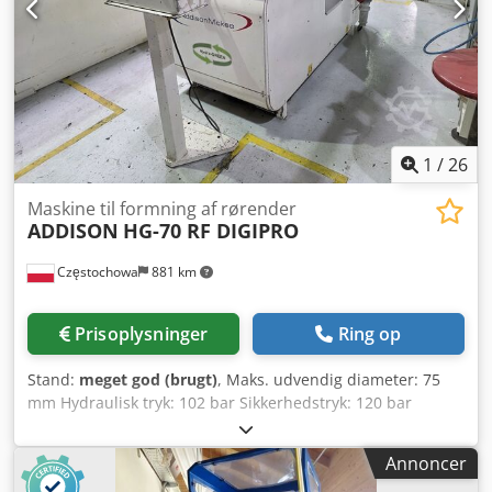
1
/
26
Maskine til formning af rørender
ADDISON
HG-70 RF DIGIPRO
Częstochowa
881 km
Prisoplysninger
Ring op
Stand:
meget god (brugt)
, Maks. udvendig diameter: 75
mm Hydraulisk tryk: 102 bar Sikkerhedstryk: 120 bar
Tankkapacitet: 76 l CE-standarder Mål: 2200 × 830 × 1350
mm Dcodsw U Awaepfx Ab Uek Vægt: 1300 kg
Annoncer