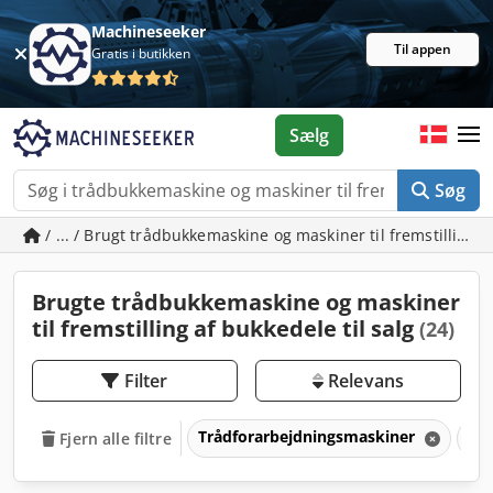
Machineseeker
Til appen
Gratis i butikken
Sælg
Søg
/ ... / Brugt trådbukkemaskine og maskiner til fremstilling 
Brugte trådbukkemaskine og maskiner
til fremstilling af bukkedele til salg
(24)
Filter
Relevans
Trådforarbejdningsmaskiner
Trå
Fjern alle filtre