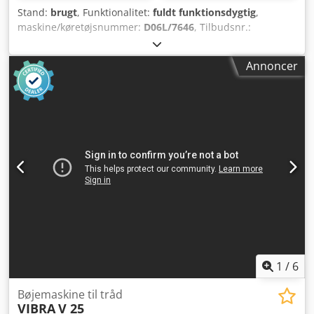
Stand:
brugt
, Funktionalitet:
fuldt funktionsdygtig
,
maskine/køretøjsnummer:
D06L/7646
, Tilbudsnr.:
D06L/7646 Maskintype: Tråd- og båndbukkemaskine
Fabrikat: MRP Dodpfswi S Ncex Ab Ueck Type: UB4 Årgang:
Annoncer
Diameterområde: 1-4 mm Båndbredde: 20 mm Ydelse -
stk/min: 80-150 Indføringslængde: 240 mm Placering: På
vores lager
1
/
6
Bøjemaskine til tråd
VIBRA
V 25