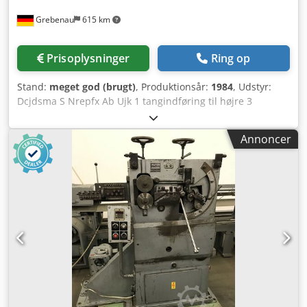
Grebenau
615 km
Prisoplysninger
Ring op
Stand:
meget god (brugt)
, Produktionsår:
1984
, Udstyr:
Dcjdsma S Nrepfx Ab Ujk 1 tangindføring til højre 3
pressemoduler à 180 kN = i alt 540 kN 4 standard-
slædenheder 1 smal-slædeenhed Arbejdsområde:
Annoncer
Trådtykkelse: op til 10 mm Båndbredde: op til 100 mm
Indføringslængde: op til 250 mm Kapacitet: op til 135
stk/min