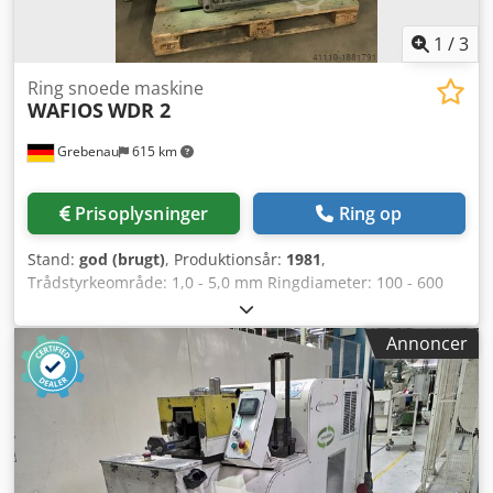
1
/
3
Ring snoede maskine
WAFIOS
WDR 2
Grebenau
615 km
Prisoplysninger
Ring op
Stand:
god (brugt)
, Produktionsår:
1981
,
Trådstyrkeområde: 1,0 - 5,0 mm Ringdiameter: 100 - 600
mm Trådindføringens længde: maks. 2.000 mm Dcjdjb Hqz
Uepfx Ab Usk Kapacitet: 10 - 120 stk./min.
Annoncer