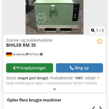
1
/
3
Stanse- og bukkemaskine
BIHLER
RM 35
Grebenau
615 km
Prisoplysninger
Ring op
Stand:
meget god (brugt)
, Produktionsår:
1967
, Udstyr: 1
tang-indføring til højre 1 excenterpresse 90 kN 2 smalle
slædeaggregater 3 normale slædeaggregater
Arbejdsområde: Trådtykkelse: 0,5 - 3,5 mm Båndbredde:
maks. 32 mm Dcedpfx Aol D N Hvob Usk Indføringslængde:
Oplev flere brugte maskiner
maks. 170 mm Kapacitet: maks. 250/min