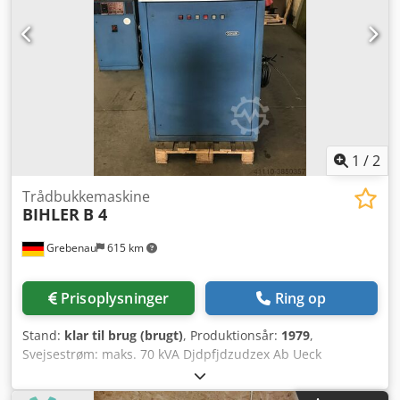
1
/
2
Trådbukkemaskine
BIHLER
B 4
Grebenau
615 km
Prisoplysninger
Ring op
Stand:
klar til brug (brugt)
, Produktionsår:
1979
,
Svejsestrøm: maks. 70 kVA Djdpfjdzudzex Ab Ueck