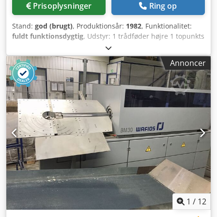
Prisoplysninger
Ring op
Stand:
god (brugt)
, Produktionsår:
1982
, Funktionalitet:
fuldt funktionsdygtig
, Udstyr: 1 trådføder højre 1 topunkts
excenterpresse 90 kN 3 standard skydeaggregater 1 smalt
skydeaggregat Dedpfx Asn E N Ndob Ueck 1 styreaksel
Annoncer
Arbejdsområde: Trådtykkelse: 0,5 - 4,0 mm Båndbredde:
op til 60 mm Fødelængde: op til 270 mm Ydeevne: op til
350/min
1
/
12