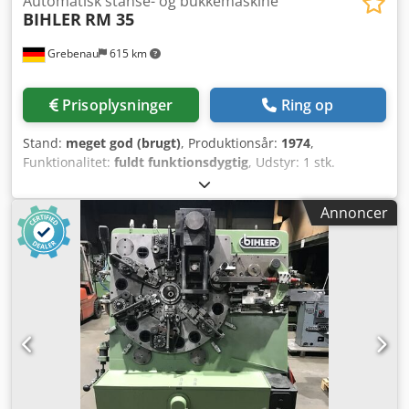
Automatisk stanse- og bukkemaskine
BIHLER
RM 35
Grebenau
615 km
Prisoplysninger
Ring op
Stand:
meget god (brugt)
, Produktionsår:
1974
,
Funktionalitet:
fuldt funktionsdygtig
, Udstyr: 1 stk.
tangindføring højre 1 stk. excenterpresse 70 kN 4 stk.
standard-skydeslædeaggregater 1 stk. smal-
Annoncer
skydeslædeaggregat Arbejdsområde: Tråddiameter: 0,5 -
3,5 mm Båndbredde: op til 32 mm Dcedpfxsyn Rg Ao Ab
Uok Indføringslængde: op til 170 mm Kapacitet: op til
250/min.