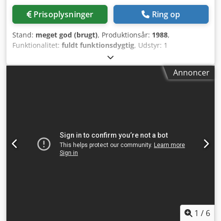
Prisoplysninger
Ring op
Stand:
meget god (brugt)
, Produktionsår:
1988
,
Funktionalitet:
fuldt funktionsdygtig
, Udstyr: 1
tangindføring til højre 1 excenterpresse 70 kN 3
smalslædeaggregater 1 styreaksel Arbejdsområde:
Annoncer
Tråddiameterområde: 0,5 - 3,0 mm Båndbredde: maks. 40
mm Indføringslængde: maks. 240 mm Dcsdpfxstmty No Ab
Uek Kapacitet: maks. 400/min
1
/
6