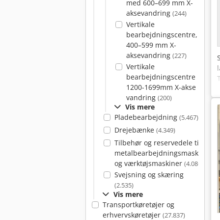
med 600–699 mm X-
aksevandring
(244)
Vertikale
bearbejdningscentre,
400–599 mm X-
aksevandring
(227)
Vertikale
bearbejdningscentre
1200-1699mm X-akse
vandring
(200)
Vis mere
Pladebearbejdning
(5.467)
Drejebænke
(4.349)
Tilbehør og reservedele til
metalbearbejdningsmaskiner
og værktøjsmaskiner
(4.086)
Svejsning og skæring
(2.535)
Vis mere
Transportkøretøjer og
erhvervskøretøjer
(27.837)