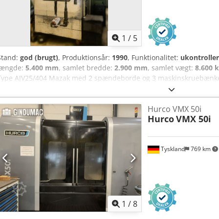
1
/
5
Stand:
god (brugt)
, Produktionsår:
1990
, Funktionalitet:
ukontroller
længde:
5.400 mm
, samlet bredde:
2.900 mm
, samlet vægt:
8.600 
Type AJV25/404 Mazak med 2 spændeborde og 3 maskinskruebænke 
notspændebord, 1 yderligere maskinskruebænk, 1 spånetransportør 
værktøjer. Årstal 1990 Tekniske data X-akse vandring 1000 mm Y-a
Hurco VMX 50i
460 mm Hurtiggang X/Y-akse 24 m/min Z-akse 18 m/min Styring Ma
Hurco
VMX 50i
Bordlængde (spændeflade) 550 x 1240 mm Bordbredde 410 mm Emne
Spindelkegle CAT 40 Maks. drejemoment, arbejdspindel 263 Nm Mak
omdr./min Spindelmotor, effekt 15 kW Længde x bredde x højde 540
Tyskland
769 km
1
/
8