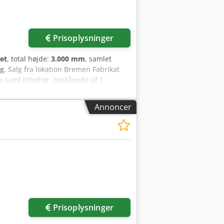
Prisoplysninger
et
, total højde:
3.000 mm
, samlet
kg
, Salg fra lokation Bremen Fabrikat
samt tilbehør, bestående af 1
og 1 værktøjsskifter, med 30
kse vandring 508 mm Z-akse vandring
Annoncer
zatrol M-32 Dsdpfx Agozq Hw Uekskr
vægt 300 kg Værktøjsskifter 40
s. spindelomdrejningstal 28 – 4000
0,0 x 2900,0 x 3000,0 Vægt 8600 kg
Prisoplysninger