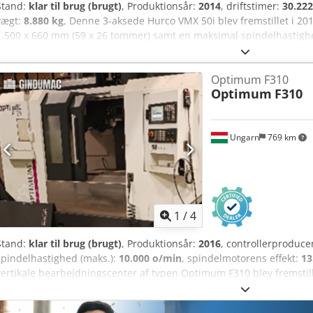
Stand:
klar til brug (brugt)
, Produktionsår:
2014
, driftstimer:
30.222
vægt:
8.880 kg
, Denne 3-aksede Hurco VMX 50i blev fremstillet i 20
1.500 x 660 mm (59 x 26 tommer) samt en maksimal spindelhastig
understøtter en værktøjskapacitet på 40 værktøjer med en hurtig vær
sekunder. Den er ideel til præcis og tung bearbejdning med en ma
Optimum F310
(4.410 lb). Hvis du søger efter højkvalitets fræsefunktioner, bør du
Optimum
F310
har til salg. Kontakt os for yderligere information. • Bordstørrelse:
Maks. bordbelastning: 2.000 kg • Spindelnæse til bord: 101 mm • M
omdr./min • Spindeleffekt (15 min/kontinuerlig): 15 kW / 11 kW ve
Ungarn
769 km
min/kontinuerlig): 198,9 Nm / 116,7 Nm @ 720 omdr./min • Værktøjst
Værktøjskapacitet: 40 Dodpfx Aex D E Eqsgkekr • Maks. værktøjsdia
300 mm • Maks. værktøjsvægt: 7 kg • Værktøj-til-værktøj ATC-tid: 
5.055 mm
1
/
4
Stand:
klar til brug (brugt)
, Produktionsår:
2016
, controllerproduce
spindelhastighed (maks.):
10.000 o/min
, spindelmotorens effekt:
13
vertikale bearbejdningscenter af typen Optimum F310 blev fremstill
spindelhastighed på 10.000 o/min og en spindelmotor med en effe
et CNC-styret dreje- og vippebord med to drejeakser, som aldrig har 