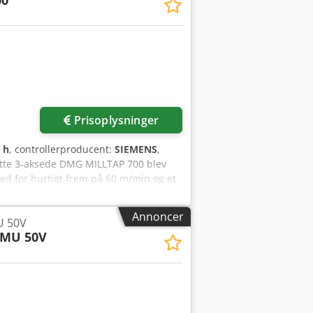
00
fstand: 125 mm •
r • Rapid (Y, Z): 15,2 m/min • Maks.
2 Nm ved 1.400 omdr./min • Lejer:
pacitet: 24+1 standard (40+1 valgfrit) •
 76 mm (alle pladser fyldt); 152 mm
ektromekanisk, kurvestyret • Værktøj til
 kVA • Spænding: 200-250 VAC, 3 faser,
abinet
Prisoplysninger
 h
, controllerproducent:
SIEMENS
,
ette 3-aksede DMG MILLTAP 700 blev
hed for hurtigt frem på 60 m/min og et
40D-styring og en Renishaw 3D-
 for at købe dette vertikale
Annoncer
 50V
information om denne maskine.
MU 50V
ring • 25 værktøjspositioner •
em • Højt tryk • Båndfiltersystem •