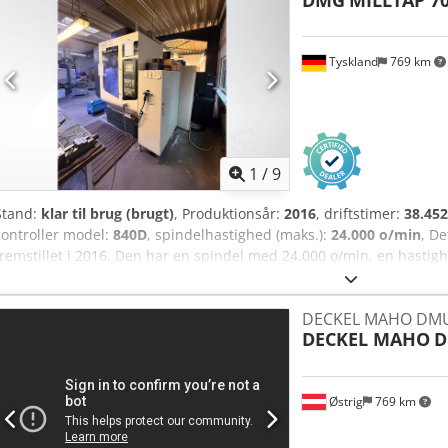
DMG
MILLTAP 7
Størrelse: 2.134 × 914 mm • T-not bredde: 15,9 mm • T-not centera
Fremføringshastigheder • Rapid (X): 15,2 m/min Dksdpfx Agozil Hrske
skærehastighed: 12,7 m/min • Spindel • Maks. drejningsmoment: 10
Tyskland
769 km
ABEC klasse 7 • Elektronisk spindelorientering • Værktøjsveksler • Ka
Værktøjstype: CT40 standard / BT valgfrit • Maks. værktøjsdiameter:
(tilstødende pladser tomme) • Maksimal værktøjslængde: - • Type: El
værktøj: 2,8 s • Spån til spån: 3,6 s • Maskinkrav • Effektforbrug: 14
50-60 Hz • Luftforbrug: 113 L/min ved 6,9 bar • Kabinet • Fuldt stålk
1
/
9
Stand:
klar til brug (brugt)
, Produktionsår:
2016
, driftstimer:
38.452
controller model:
840D
, spindelhastighed (maks.):
24.000 o/min
, D
fremstillet i 2016. Den har en spindel med 24.000 o/min, en hastig
hurtigt værktøjsskiftesystem. Maskinen er udstyret med Siemens 8
måleprobe, hvilket giver præcision og effektivitet. Udnyt muligheden
DECKEL MAHO DMU
bearbejdningscenter DMG MILLTAP 700. Kontakt os for yderligere 
DECKEL MAHO
D
Yderligere information • Hurtig værktøjsskifte • Værktøjsbruddetekte
Renishaw 3D-måleprobe Dkjdox D Nkkepfx Agkjr • AFS-udsugningssyst
Hurtig fremgangshastighed: 60 m/min
Østrig
769 km