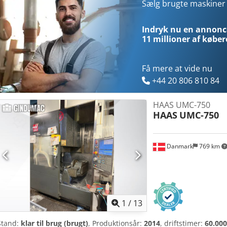
bearbejdningsmuligheder af høj kvalitet, bør du overveje den Optimu
Sælg brugte maskine
yderligere information. • Samlet tilslutningseffekt: 25 kW • Strømfo
Agkjr • Spindelens tilstand: Repareret; dæksel er ikke monteret ig
Indryk nu en annonce
Ekstraudstyr • CNC-styret dreje- og vippebord med 2 drejeakser; al
11 millioner af køber
Få mere at vide nu
+44 20 806 810 84
HAAS UMC-750
HAAS
UMC-750
Danmark
769 km
1
/
13
Stand:
klar til brug (brugt)
, Produktionsår:
2014
, driftstimer:
60.000