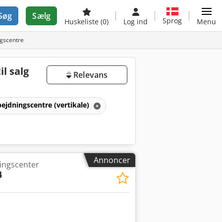
Søg
Sælg
Sprog
Huskeliste
(0)
Log ind
Menu
ngscentre
l salg
Relevans
ejdningscentre (vertikale)
Annoncer
ningscenter
4