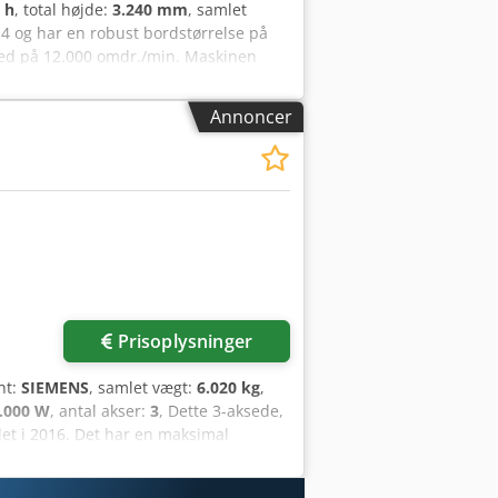
 h
, total højde:
3.240 mm
, samlet
14 og har en robust bordstørrelse på
hed på 12.000 omdr./min. Maskinen
ktøj-til-værktøj ATC-skiftetid på 2
ksimal bordbelastning på 2.000 kg
Annoncer
 overveje denne Hurco VMX 50i, som vi
 1.500 x 660 mm • T-noter: 6 x 18 mm •
aks. spindelhastighed: 12.000
d 720 omdr./min • Spindelmoment (15
ype: CAT 40 / Big Plus® •
meter: 76 mm • Maks. værktøjslængde:
2 sekunder Dimensioner Maskindybdde:
Prisoplysninger
nt:
SIEMENS
, samlet vægt:
6.020 kg
,
.000 W
, antal akser:
3
, Dette 3-aksede,
et i 2016. Det har en maksimal
kt på 13 kW. Maskinen er udstyret med
været i drift. Hvis du leder efter