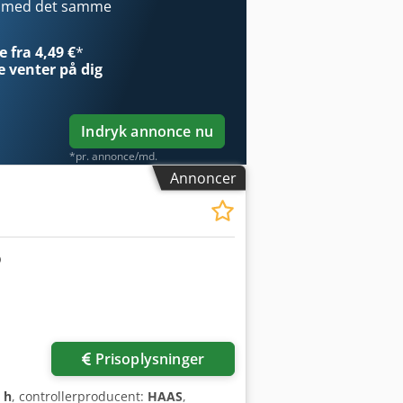
m F310, vi har til salg. Kontakt os for
r med det samme
rsyning: 400 V / 50 Hz Dkedpfxszl Edvo
en • Maskinens status: Spændingssat
 fra 4,49 €
*
drig brugt
e
venter på dig
Indryk annonce nu
*pr. annonce/md.
Annoncer
Prisoplysninger
 h
, controllerproducent:
HAAS
,