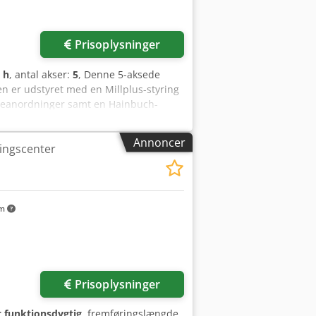
Prisoplysninger
 h
, antal akser:
5
, Denne 5-aksede
n er udstyret med en Millplus-styring
ndeanordninger samt en Hainbuch-
ræseydelser af høj kvalitet, bør du
s for yderligere information om denne
Annoncer
ningscenter
sk spændepatron til BZI32-spændetang
es med en motor-encoder, da
• Ekstern hydraulisk enhed til
l drejning i bordet •
ladsen er defekt) • Måletaster:
km
lsluttet strøm • Pladsbehov: 4200 x
der
Prisoplysninger
t funktionsdygtig
, fremføringslængde