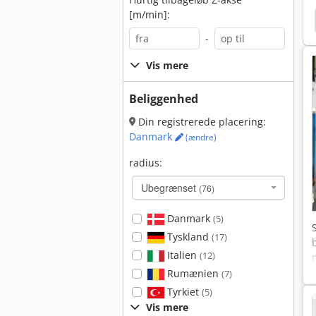
[m/min]:
er
Daewoo 225 Lcv
Daewoo
Chiron Fz 16
-
Vis mere
Beliggenhed
Din registrerede placering:
Danmark
(ændre)
radius:
Ubegrænset
(76)
Danmark
(5)
Tyskland
(17)
Italien
(12)
Rumænien
(7)
Tyrkiet
(5)
Vis mere