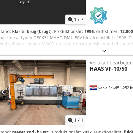
1
/
7
Stand:
klar til brug (brugt)
, Produktionsår:
1996
, driftstimer:
12.800
maskine af typen DECKEL MAHO DMU 50V blev fremstillet i 1996. De
med softwareversion DV400, en ekstern hydraulisk enhed til spæ
hydraulisk spændepatron til BZI32-spændetang. Hvis du leder efter f
overveje den DECKEL MAHO DMU 50V, som vi har til salg. Kontakt o
Vertikalt bearbejd
maskine. Ekstraudstyr Djdpfx Ajx U Tinogkjkr • Hainbuch-hydrauli
HAAS
VF-10/50
Maskinens fordele Tekniske fordele ved maskinen • Maskinen driv
encoderen til C-aksen i øjeblikket er defekt. • Intern køling: 40 bar 
spændeanordninger • Modholder på drejetabellen • Gennemføring ti
Værktøjspositioner: 24 værktøjspositioner – 2 delvist tilgængelige (p
Ivanja Reka
1.252 
Renishaw – forberedt Yderligere information • Maskinen er stadig ti
2000 mm (med køleenhed) • Styring: Millplus DV400
Anmod om flere
bille
1
/
1
Stand:
meget god (brugt)
, Produktionsår:
2022
, Funktionalitet:
fuld