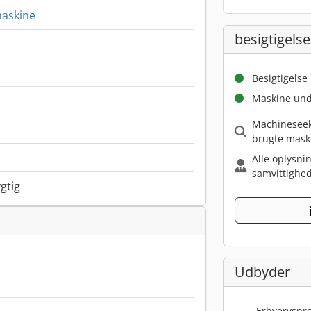
askine
besigtigelse
Besigtigelse
Maskine und
Machineseeke
brugte mask
Alle oplysni
samvittighed
gtig
Udbyder
Erhvervspro