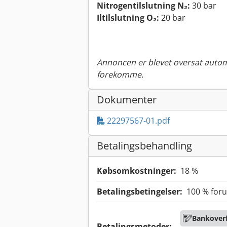
Nitrogentilslutning N₂:
30 bar
Iltilslutning O₂:
20 bar
Annoncen er blevet oversat automa
forekomme.
Dokumenter
22297567-01.pdf
Betalingsbehandling
Købsomkostninger:
18 %
Betalingsbetingelser:
100 % foru
Bankoverf
Betalingsmetoder: