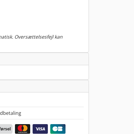
tisk. Oversættelsesfejl kan
dbetaling
ørsel