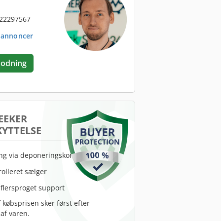
 22297567
. annoncer
odning
EEKER
YTTELSE
ing via deponeringskonto
rolleret sælger
 flersproget support
 købsprisen sker først efter
af varen.