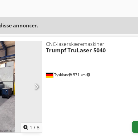
 disse annoncer.
CNC-laserskæremaskiner
Trumpf
TruLaser 5040
Tyskland
571 km
1
/
8