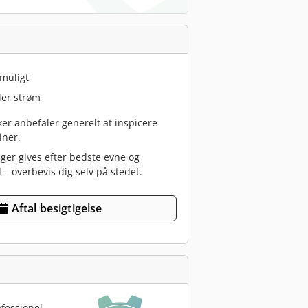
 muligt
er strøm
r anbefaler generelt at inspicere
iner.
nger gives efter bedste evne og
 – overbevis dig selv på stedet.
Aftal besigtigelse
fessionel