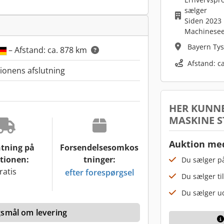
sælger
Siden 2023
Machinesee
Bayern Ty
– Afstand: ca. 878 km
Afstand: c
tionens afslutning
HER KUNNE
MASKINE S
Auktion med
tning på
Forsendelsesomkos
tionen:
tninger:
Du sælger på
ratis
efter forespørgsel
Du sælger til
Du sælger ud
rgsmål om levering