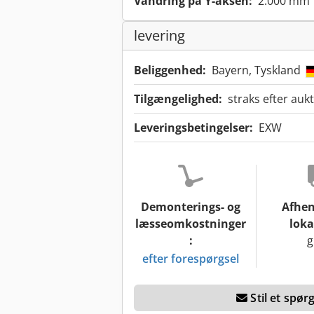
Vandring på Y-aksen:
2.000 mm
levering
Beliggenhed:
Bayern, Tyskland
Tilgængelighed:
straks efter auk
Leveringsbetingelser:
EXW
Demonterings- og
Afhen
læsseomkostninger
loka
:
g
efter forespørgsel
Stil et spø