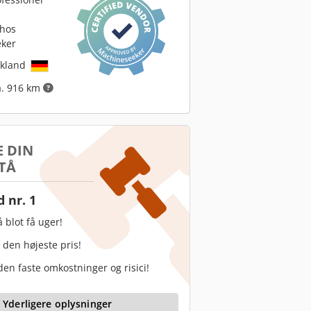
 hos
ker
skland
a. 916 km
 DIN
TÅ
 nr. 1
 blot få uger!
 den højeste pris!
en faste omkostninger og risici!
Yderligere oplysninger