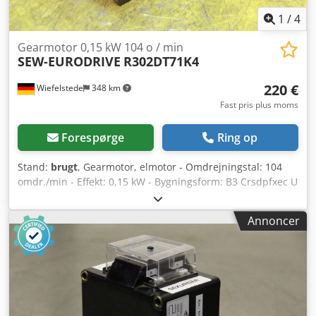
1
/
4
Gearmotor 0,15 kW 104 o / min
SEW-EURODRIVE
R302DT71K4
220 €
Wiefelstede
348 km
Fast pris plus moms
Forespørge
Ring op
Stand:
brugt
, Gearmotor, elmotor - Omdrejningstal: 104
omdr./min - Effekt: 0,15 kW - Bygningsform: B3 Crsdpfxec U
Tzgj Ak Tof - Akseldiameter: Ø 17 mm - Beskyttelsesklasse:
IP 54 - Antal: 1 stk. motor tilgængelig - Pris: pr. stk. -
Annoncer
Dimensioner: 315/195/H150 mm - Vægt: 10,4 kg