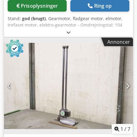
Prisoplysninger
Ring op
Stand:
god (brugt)
, Gearmotor, fladgear motor, elmotor,
trefaset motor, elektro-gearmotor - Omdrejningstal: 104
o/min - Effekt: 4 kW - Motortype: SK 112M/4 - Byggeform:
B3/B5 Crjdpod S Spasfx Ak Tof - Aksel: Ø 30 x 70 mm -
Annoncer
Beskyttelsesklasse: IP 55 - Dimensioner: 550/285/H260 mm
- Vægt: 49 kg
1
/
7