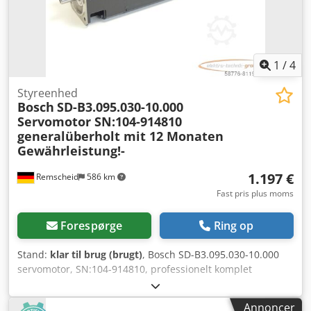
1
/
4
Styreenhed
Bosch
SD-B3.095.030-10.000
Servomotor SN:104-914810
generalüberholt mit 12 Monaten
Gewährleistung!-
1.197 €
Remscheid
586 km
Fast pris plus moms
Forespørge
Ring op
Stand:
klar til brug (brugt)
, Bosch SD-B3.095.030-10.000
servomotor, SN:104-914810, professionelt komplet
renoveret og testet med 12 måneders garanti, 100%
funktionsdygtig. Leveringsomfang i henhold til billederne.
Annoncer