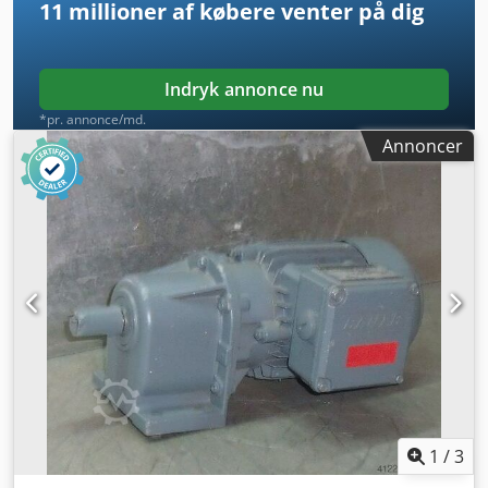
11 millioner af købere
venter på dig
Indryk annonce nu
*pr. annonce/md.
Annoncer
1
/
3