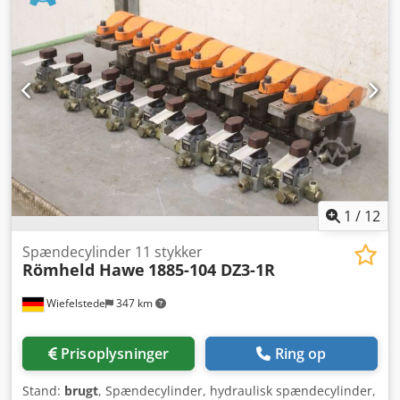
1
/
12
Spændecylinder 11 stykker
Römheld Hawe
1885-104 DZ3-1R
Wiefelstede
347 km
Prisoplysninger
Ring op
Stand:
brugt
, Spændecylinder, hydraulisk spændecylinder,