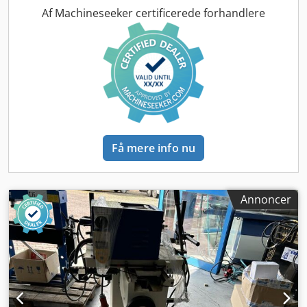
salg. Maskinen er fuldt funktionel. 6 m lang, 3 akser.
Af Machineseeker certificerede forhandlere
Producent: Elumatec Model: DG 104 Årgang: 12/1993
Maskintype: Dobbeltsav Diameter på savklinge: 420 mm
Afstand mellem save, maks. 90°: 4.500 mm Afstand mellem
save, min. 90°: 335 mm Afstand mellem save, min. 45°: 335
mm Savklinger kan vinkles op til 45° Hovedmotor: 4 kW
Savaggregater kan drejes Savklinger kan vinkles
Sprøjteanordning Pneumatisk spændeanordning Digitalt
display Positionsstyring Crsdpezmrk Sjfx Ak Tsf Udførelse
med nedadgående skæring Styring: ELUMATEC E 255
Få mere info nu
Overensstemmelsesmærkning: CE-mærke Pladsbehov,
længde: 6 m Pladsbehov, bredde: 1,95 m Pladsbehov,
højde: 2 m Hvis du har spørgsmål eller ønsker yderligere
information, er du velkommen til at sende os en besked
Annoncer
eller ringe til os. Med forbehold for fejl, alle oplysninger
uden garanti.