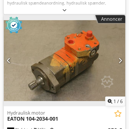
hydraulisk spændeanordning, hydraulisk spænder,
svingcylinder, hydraulisk svingklemme -Hydraulisk
spændeanordning: 11 stk. hydrauliske svingklemmer -
Annoncer
Svingklemme: Römheld 1885-104 -Trevejshane/ventiler:
Hawe DZ3-1R - Pris/salg: samlet -Dimensioner:
220/65/H165 mm / 100/100/H100 mm -Transportmål:
560/370/H160 mm Codpfxjqfkkme Ak Tjrf -Vægt: 64 kg
1
/
6
Hydraulisk motor
EATON
104-2034-001