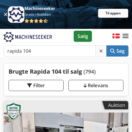
Machineseeker
Til appen
Gratis i butikken
Sælg
Søg
Brugte Rapida 104 til salg
(794)
Filter
Relevans
Auktion