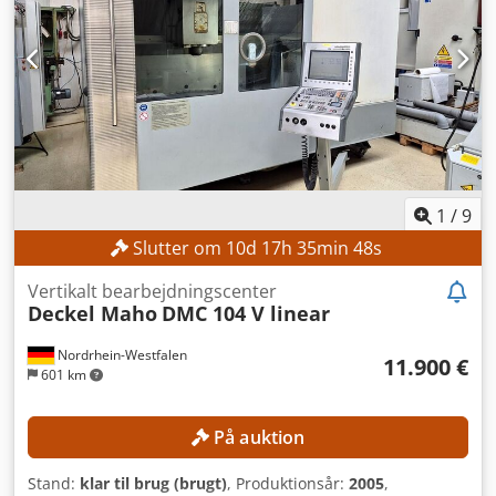
1
/
9
Slutter om
10
d
17
h
35
min
45
s
Vertikalt bearbejdningscenter
Deckel Maho
DMC 104 V linear
Nordrhein-Westfalen
11.900 €
601 km
På auktion
Stand:
klar til brug (brugt)
, Produktionsår:
2005
,