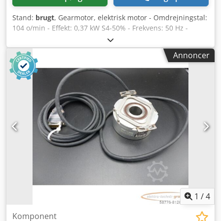
Stand:
brugt
, Gearmotor, elektrisk motor - Omdrejningstal:
104 o/min - Effekt: 0,37 kW S4-50% - Frekvens: 50 Hz -
Bygningsform: B5 - Akseldiameter: Ø 25 mm - Bremse: 24 V
- Beskyttelsesklasse: IP 65 Crodsctq N Njpfx Ak Tjf - Pris: pr.
Annoncer
stk. - Antal: 9 stk. tilgængelige - Dimensioner:
530/205/H200 mm - Vægt: 22 kg
1
/
4
Komponent