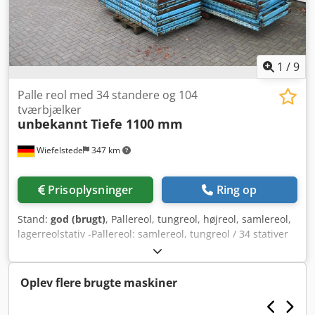
1
/
9
Palle reol med 34 standere og 104
tværbjælker
unbekannt
Tiefe 1100 mm
Wiefelstede
347 km
Prisoplysninger
Ring op
Stand:
god (brugt)
, Pallereol, tungreol, højreol, samlereol,
lagerreolstativ -Pallereol: samlereol, tungreol / 34 stativer
og 104 tværbjælker Credpfx Akjx Ikirj Tsf -Stativedybde:
1100 mm -Stativehøjde 4100 mm: 2 stk -Stativehøjde 3500
mm: 13 stk -Stativehøjde 2000 mm: 19 stk -
Oplev flere brugte maskiner
Tværbjælkelængde 2760 mm: 93 stk -Tværbjælkelængde
1890 mm: 11 stk -Mål/antal: se foto-stykliste -Afgives/pris: