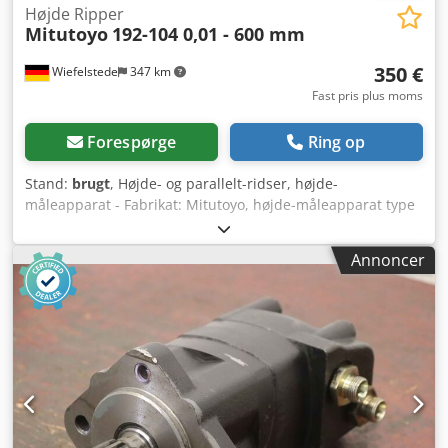
Højde Ripper
Mitutoyo
192-104 0,01 - 600 mm
350 €
Wiefelstede
347 km
Fast pris plus moms
Forespørge
Ring op
Stand:
brugt
, Højde- og parallelt-ridser, højde-
måleapparat - Fabrikat: Mitutoyo, højde-måleapparat type
192-104 - Maks. arbejdshøjde: 600 mm - Måleur:
Målenøjagtighed 0,01 mm - Analog visning: Dobbelt
Annoncer
tælleværk Crsdpfxjk Nfpgo Ak Tjf - Dimensioner:
275/120/H795 mm - Vægt: 8,7 kg