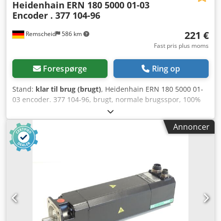
Heidenhain
ERN 180 5000 01-03
Encoder . 377 104-96
221 €
Remscheid
586 km
Fast pris plus moms
Forespørge
Ring op
Stand:
klar til brug (brugt)
, Heidenhain ERN 180 5000 01-
03 encoder. 377 104-96, brugt, normale brugsspor, 100%
funktionsdygtig, levering som vist på billederne. Crjdpfx
Aei Eah Uek Tsf
Annoncer