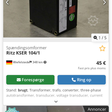
1
/
5
Spændingsomformer
Ritz
KSER 104/1
45 €
Wiefelstede
348 km
Fast pris plus moms
Forespørge
Ring op
Stand:
brugt
, Transformer, trafo, converter, three-phase
autotransformer, transducer, voltage transducer, current
transformer Codef H Hy Hepfx Ak Terf - Fabrikat: Ritz,
spændingstransformer - Type: KSER 104/1 - Pris: pr. stk. -
Annoncer
Antal: 2 stk. - Dimensioner: 75/105/H140 mm - Vægt: 2,5