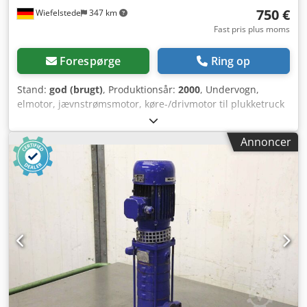
750 €
Wiefelstede
347 km
Fast pris plus moms
Forespørge
Ring op
Stand:
god (brugt)
, Produktionsår:
2000
, Undervogn,
elmotor, jævnstrømsmotor, køre-/drivmotor til plukketruck
- Producent: Jungheinrich, undervognsdrivmotor fra
plukketruck type EJE-KmS - Drivmotor: juli GF 104-Q3 24V
Annoncer
1,5 kW - Enkeltdele: se billeder - Hjul: 230 x 70 mm Crodpfx
Akeizc A Eo Tsf - Antal: 2 stk. undervogne tilgængelige -
Pris: pr. stk. - Mål: 266/266/H610 mm - Vægt: 62 kg/stk.