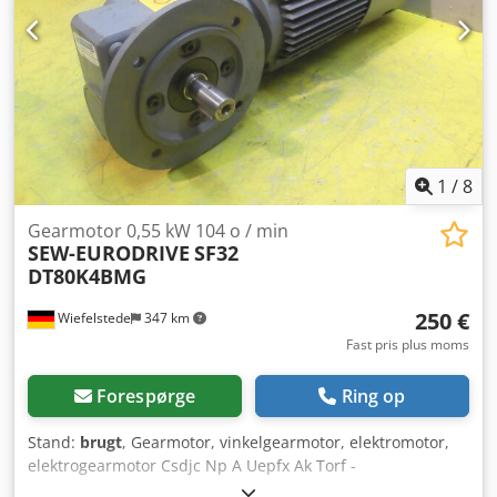
1
/
8
Gearmotor 0,55 kW 104 o / min
SEW-EURODRIVE
SF32
DT80K4BMG
250 €
Wiefelstede
347 km
Fast pris plus moms
Forespørge
Ring op
Stand:
brugt
, Gearmotor, vinkelgearmotor, elektromotor,
elektrogearmotor Csdjc Np A Uepfx Ak Torf -
Vinkelgearmotor - Motoreffekt: 0,55 kW - Omdrejningstal: