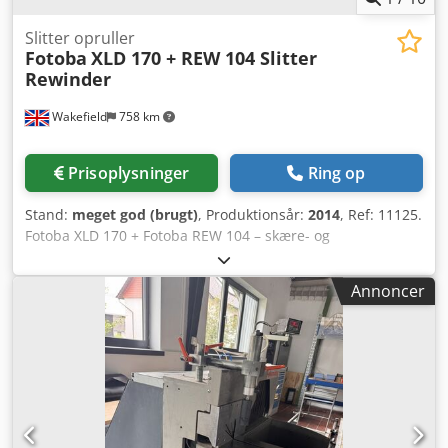
Slitter opruller
Fotoba
XLD 170 + REW 104 Slitter
Rewinder
Wakefield
758 km
Prisoplysninger
Ring op
Stand:
meget god (brugt)
, Produktionsår:
2014
, Ref: 11125.
Fotoba XLD 170 + Fotoba REW 104 – skære- og
oprulningsmaskine. 2013 Fotoba XLD 170 –
højhastighedsskæremaskine. Primært anvendt til digitalt
Annoncer
trykte tapeter med en maksimal tykkelse på 0,8 mm.
Inkluderer polycarbonat, fotopapir, vinyl, selvklæbende
vinyl, PVC, film, Duratrans, TDF, lærred, laminerede eller
indkapslede tryk osv. Ved hjælp af skæremærker, der
genereres af RIP-softwaren, og med funktionen 'True
Image Edge Tracking' udføres skæringen med præcis
nøjagtighed. Sensoren følger automatisk trykket. Ekstremt
nem rulleindlæsning. 'Digitrim'-funktionen øger XLD 170's