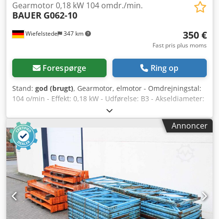
Gearmotor 0,18 kW 104 omdr./min.
BAUER
G062-10
350 €
Wiefelstede
347 km
Fast pris plus moms
Forespørge
Ring op
Stand:
god (brugt)
, Gearmotor, elmotor - Omdrejningstal:
104 o/min - Effekt: 0,18 kW - Udførelse: B3 - Akseldiameter:
Ø 17 mm - Beskyttelsesklasse: IP 65 - Antal: 5 stk.
gearmotorer tilgængelige - Pris: pr. stk. - Dimensioner:
Annoncer
330/180/H140 mm - Vægt: 7 kg Crsdpfxsb A Rnbj Ak Tof