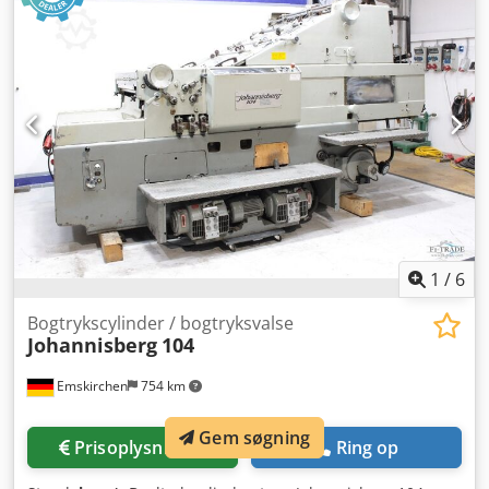
dyvelboreanordning med måleur i håndhjulet med digital
visning med 2 hastigheder: 1400 og 2800 o/min med
køreanordning LxBxH 850x1000x1050 mm Vægt ca. 240 kg
Tilgængelighed: kort varsel Lagersted: Flörsheim
1
/
6
Bogtrykscylinder / bogtryksvalse
Johannisberg
104
Emskirchen
754 km
Gem søgning
Prisoplysninger
Ring op