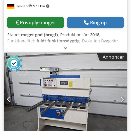
MASKINDATA Maskintype: Vertikalt bearbejdningscenter
Tyskland
571 km
Fabrikat: Deckel-Maho DMG Type: DMC 104 V linear Årstal:
2005 Styringstype: CNC Styring: Heidenhain iTNC 530
Samlet effektbehov: 39 kVA Maskinvægt: ca. 8.900 kg
Prisoplysninger
Ring op
UDSTYR CNC-bane-styring Heidenhain iTNC 530
Elektronisk håndhjul Heidenhain HR 410 Motorspindel
Stand:
meget god (brugt)
, Produktionsår:
2018
,
med øget moment Direkte målesystem i Y- og Z-aksen
Funktionalitet:
fuldt funktionsdygtig
, Evolution Byggeår:
Forberedelse til måletaster 30-vejs værktøjskifter Rotoclear
2018 ROLAND-fugteanlæg med Delta-effekt ROLAND-
Produktionspakke 2 Intern kølevæsketilførsel gennem
højtydende arkfremføring Wallscreen XL-berøringsskærm
spindlen Kølevæskeanlæg med papirbåndfilter Blæseluft
Annoncer
RCI: Kontrol- og styreteknik PressPilot-kontrolpanel
gennem spindlens midte, kan vælges via M-funktion
InlineColorPilot: Inline-farvemåle- og reguleringssystem &
Spånetransportør Bordspuling Lineærdrev i X-aksen
ColorPilot D+F: Densitometri og kolorimetri Inlineinspector
Driftstilstand 4 til programtest med udvidet manuel
2.0 EyeC – arkinspektionssystem efter det sidste trykmodul
indgriben Maskindokumentation
Airglide-arkudlægger Cjdpoy Au Ibofx Ak Torf
Arkudlæggerforlængelse APL (fuldautomatisk
pladeveksler): Automatisk pladevekslersystem med
motoriseret fastspænding og spænding af trykpladerne 2x
IR/TL-mellemtørringsanlæg mellem de 2 lakmoduler LTTLV
SelectDryer IR/TL/UV i udlæggeren til tørring af
dispersionslakker, UV-farver og UV-lakker Trykantal: 225
millioner med MABEG RS 104-rulleskærer – byggeår 2011