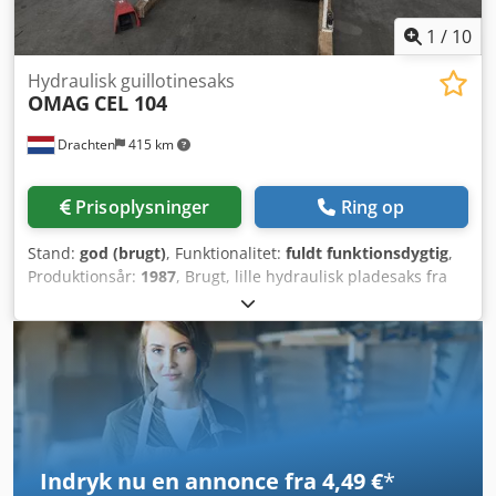
1
/
10
Hydraulisk guillotinesaks
OMAG
CEL 104
Drachten
415 km
Prisoplysninger
Ring op
Stand:
god (brugt)
, Funktionalitet:
fuldt funktionsdygtig
,
Produktionsår:
1987
, Brugt, lille hydraulisk pladesaks fra
OMAG Type: CEL 104 Cjdpfx Ajzk Akdek Tsrf Kapacitet: 1050
x 4 mm Elektrisk bagstop Fabrikationsår: 1987
Indryk nu en annonce fra 4,49 €
*