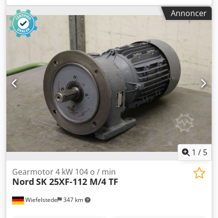
104 omdr./min - Akseldiameter: 20 mm - Bygningsform: B5
Annoncer
vinkel - Bremse - Antal: 2 stk. motorer tilgængelige - Pris:
pr. stk. - Dimensioner: 485/240/H160 mm - Vægt: 20 kg
1
/
5
Gearmotor 4 kW 104 o / min
Nord
SK 25XF-112 M/4 TF
Wiefelstede
347 km