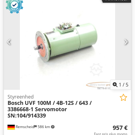
De aftalte salgsmæssige rabatter gælder ikke for denne
vare. Pris bedes venligst forespørges separat! Credpji D E
Tajfx Ak Tsf
1
/
5
Styreenhed
Bosch
UVF 100M / 4B-12S / 643 /
3386668-1 Servomotor
SN:104/914339
957 €
Remscheid
586 km
Fast pris plus moms