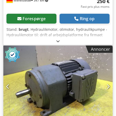
250 €
Wiefelstede
347 km
Fast pris plus moms
Forespørge
Ring op
Stand:
brugt
, Hydraulikmotor, olimotor, hydraulikpumpe -
Hydraulikmotor til: drift af arbejdsplatforme fra firmaet
GSL (German Standard Lift) - Akseltap med fortanding: Ø
25 mm - Længde: 25 mm - Universelt anvendelig - Antal: 2
Annoncer
stk. motorer tilgængelige - Pris: pr. stk. - Mål: 290/160/H160
mm - Vægt: 13,5 kg Crsdjctty Aspfx Ak Tjf