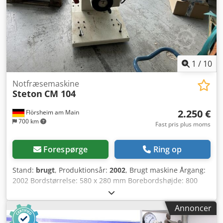
1
/
10
Notfræsemaskine
Steton
CM 104
2.250 €
Flörsheim am Main
700 km
Fast pris plus moms
Forespørge
Ring op
Stand:
brugt
, Produktionsår:
2002
, Brugt maskine Årgang:
2002 Bordstørrelse: 580 x 280 mm Borebordshøjde: 800
mm Boredybde: 150 mm Cjdpfjzk Nupjx Ak Torf
Borelængde: 225 mm med Wescott-borepatron 0-20 mm
Annoncer
Højdejustering: 120 mm Borenhedens svingområde: 2 x
45° med 2 excenterspændere med enhåndsbetjening med