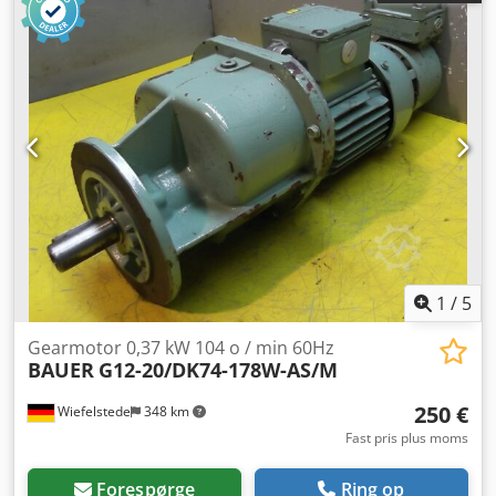
kg/stk.
1
/
5
Gearmotor 0,37 kW 104 o / min 60Hz
BAUER
G12-20/DK74-178W-AS/M
250 €
Wiefelstede
348 km
Fast pris plus moms
Forespørge
Ring op