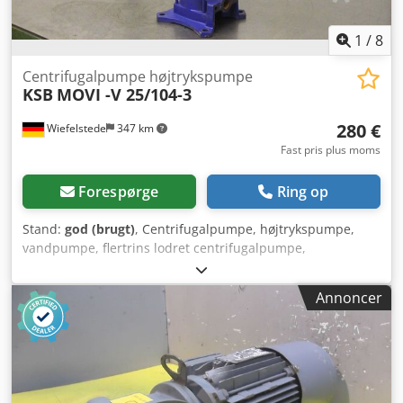
1
/
8
Centrifugalpumpe højtrykspumpe
KSB
MOVI -V 25/104-3
280 €
Wiefelstede
347 km
Fast pris plus moms
Forespørge
Ring op
Stand:
god (brugt)
, Centrifugalpumpe, højtrykspumpe,
vandpumpe, flertrins lodret centrifugalpumpe,
trykforøgerpumpe, trykforstærkerpumpe - Fabrikant: KSB,
inlinepumpe MOVI-V 25/1 - Drift: 0,55 kW Cjdpfxsf S Ncpj
Annoncer
Ak Tjrf - Omdrejningstal: 2840 o/min - Maks. kapacitet: m³/t
- Maks. løftehøjde: 39-24 m - Dimensioner: 185/185/H555
mm - Vægt: 22 kg