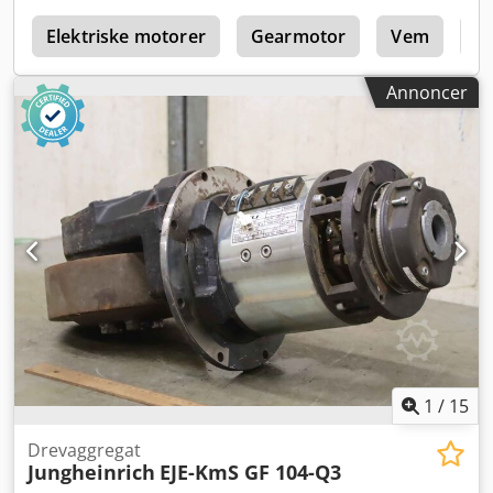
samlet -Transportmål: 6950/2250/H1460 mm -Totalvægt:
n
4380 kg
Elektriske motorer
Gearmotor
Vem
El
Annoncer
1
/
15
Drevaggregat
Jungheinrich
EJE-KmS GF 104-Q3