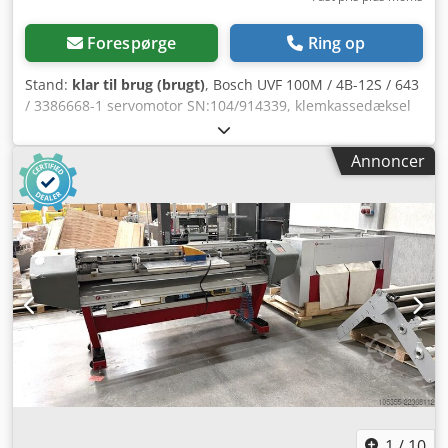
Forespørge
Ring op
Stand:
klar til brug (brugt)
, Bosch UVF 100M / 4B-12S / 643
/ 3386668-1 servomotor SN:104/914339, klemkassedæksel
mangler, og tilslutningen er let beskadiget, brugt, med
normale brugsspor, 100 % funktionel, levering som vist på
Annoncer
billederne. BEMÆRK: Udgifter til emballage og forsendelse
bedes forespørges separat! Credsi D Hg Ropfx Ak Tsf
1
/
10