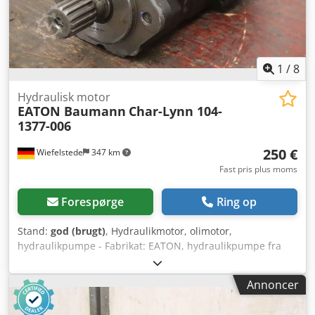
1
/
8
Hydraulisk motor
EATON Baumann
Char-Lynn 104-
1377-006
250 €
Wiefelstede
347 km
Fast pris plus moms
Forespørge
Ring op
Stand:
god (brugt)
, Hydraulikmotor, olimotor,
hydraulikpumpe - Fabrikat: EATON, hydraulikpumpe fra
elektrisk gaffeltruck Baumann EVS 25/14 Csdpfeww Atzex
Ak Tsrf - Type: Char-Lynn 104-1377-006 - Aksel: Ø 31 x 35
Annoncer
mm - Antal: 2x hydraulikmotorer til rådighed - Pris: pr. stk.
- Dimensioner: 245/140/120 mm - Vægt: 10,5 kg/stk.