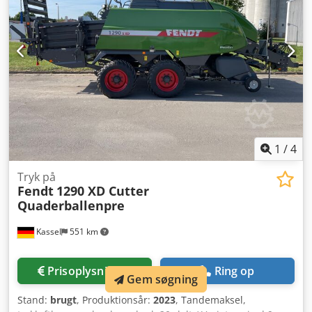
1
/
4
Tryk på
Fendt
1290 XD Cutter
Quaderballenpre
Kassel
551 km
Prisoplysninger
Ring op
Gem søgning
Stand:
brugt
, Produktionsår:
2023
, Tandemaksel,