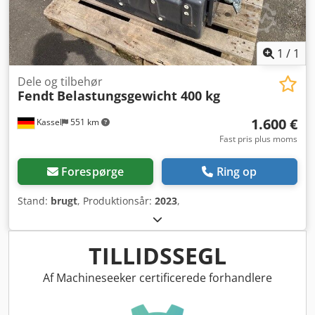
1
/
1
Dele og tilbehør
Fendt
Belastungsgewicht 400 kg
1.600 €
Kassel
551 km
Fast pris plus moms
Forespørge
Ring op
Stand:
brugt
, Produktionsår:
2023
,
TILLIDSSEGL
Af Machineseeker certificerede forhandlere