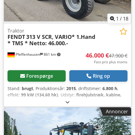
købskontrakten, der indgås på bilforhandleren ved køb af
køretøjet. Fejl og mellemsalg forbeholdes! Dsdpsy Ukn Usfx
Adtswa
1
/
18
Traktor
FENDT
313 V SCR, VARIO* 1.Hand
* TMS * Netto: 46.000.-
46.000 €
Pfeffenhausen
861 km
47.900 €
Fast pris plus moms
Forespørge
Ring op
Stand:
brugt
, Produktionsår:
2015
, driftstimer:
6.800 h
,
effekt:
99 kW (134,60 hk)
, Udstyr:
firehjulstræk, kabine,
klimaanlæg
, Velholdt Fendt 313 Vario / SCR / TMS God
stand, se billederne 6.800 timer 1. ejer 19 % moms kan
Annoncer
udlægges Netto: 46.000,- € Ved spørgsmål: Christian Hirsch
Prøv gerne igen, da vi ofte er i gang med en kundesamtale.
Send venligst ikke e-mails, da vi kun kan behandle dem
lejlighedsvis på grund af tidsmangel. Tak for jeres