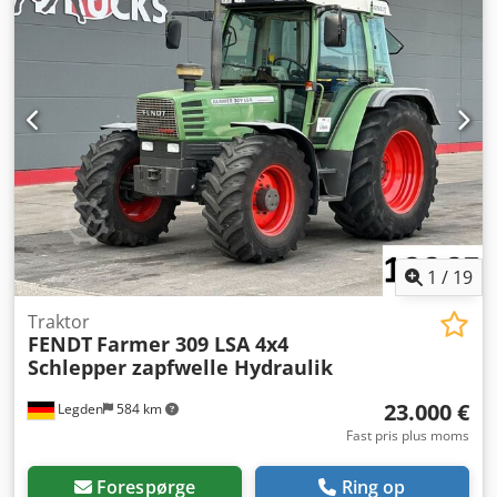
1
/
19
Traktor
FENDT
Farmer 309 LSA 4x4
Schlepper zapfwelle Hydraulik
23.000 €
Legden
584 km
Fast pris plus moms
Forespørge
Ring op