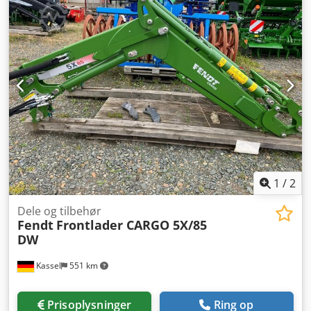
Ebygopfx Adtsa
1
/
2
Dele og tilbehør
Fendt
Frontlader CARGO 5X/85
DW
Kassel
551 km
Prisoplysninger
Ring op