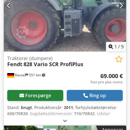
1
/
9
Traktorer (dumpere)
Fendt
828 Vario SCR ProfiPlus
69.000 €
Kassel
551 km
Fast pris plus moms
Forespørge
Ring op
Stand:
brugt
, Produktionsår:
2011
, forhjulsdækstørrelse:
600/70R30
, bagdækseldimension:
710/70R42
, Udstyr:
trykluftbremse
, Fører sæde med aktiv affjedring og
sædevarme, elektriske spejle, K80 træk. Dsdouhpcgopfx
Annoncer