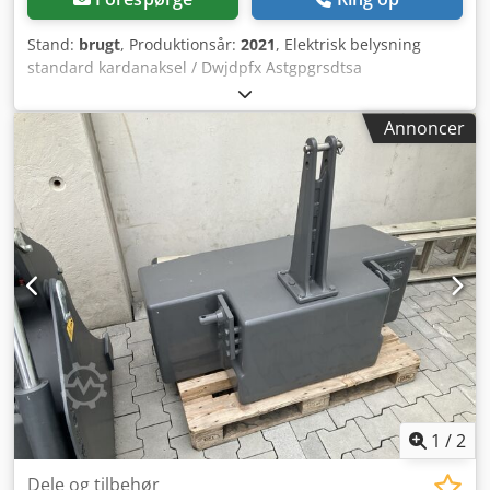
Stand:
brugt
, Produktionsår:
2021
, Elektrisk belysning
standard kardanaksel / Dwjdpfx Astgpgrsdtsa
Annoncer
1
/
2
Dele og tilbehør