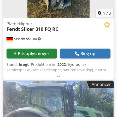
1
/
2
Plæneklipper
Fendt
Slicer 310 FQ RC
Kassel
551 km
Prisoplysninger
Ring op
Stand:
brugt
, Produktionsår:
2022
, hydraulisk
komfortpakke, sæt keglekapper, sæt renseværktøj, ekstra
slæbesko, stensikringsudstyr, hydraulisk sideforskydning,
hydraulisk klapning af sideskærm, bredspredningsudstyr,
Annoncer
standard PTO-aksel monteret, bære-/løftekæder til
justering af arbejdshøjde Dodjrxtb Hspfx Adtewa