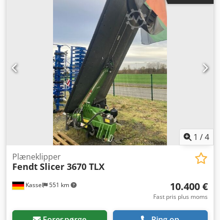
1
/
4
Plæneklipper
Fendt
Slicer 3670 TLX
10.400 €
Kassel
551 km
Fast pris plus moms
Forespørge
Ring op