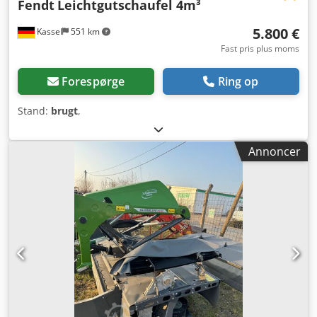
Fendt
Leichtgutschaufel 4m³
5.800 €
Kassel
551 km
Fast pris plus moms
Forespørge
Ring op
Stand:
brugt
,
Annoncer