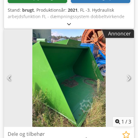
Stand:
brugt
, Produktionsår:
2021
, FL -3. Hydraulisk
arbejdsfunktion FL - dæmpningssystem dobbeltvirkende
Dwedpet H H Uxefx Adtoa
Annoncer
1
/
3
Dele og tilbehør