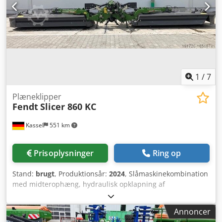
1
/
7
Plæneklipper
Fendt
Slicer 860 KC
Kassel
551 km
Prisoplysninger
Ring op
Stand:
brugt
, Produktionsår:
2024
, Slåmaskinekombination
med midterophæng, hydraulisk opklapning af
sideskærmene, ekstra glideplade / hydraulisk
transportlåsning, CE-udstyrspakke, standard
Annoncer
kraftoverføringsaksel monteret / sæt rensere / Dwedet