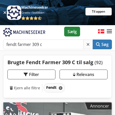
Machineseeker
Til appen
Gratis i butikken
Sælg
Søg
Brugte Fendt Farmer 309 C til salg
(92)
Filter
Relevans
Fendt
Fjern alle filtre
Annoncer