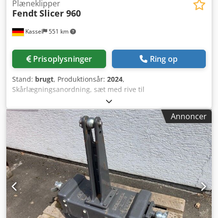
Plæneklipper
Fendt
Slicer 960
Kassel
551 km
Prisoplysninger
Ring op
Stand:
brugt
, Produktionsår:
2024
,
Skårlægningsanordning, sæt med rive til
skærekombination, midterophæng, hydraulisk/klapning af
sideskjold, skæreskive med transportvinge,
Annoncer
hydraulisk/transportlås, CE-udstyrspakke, standard
kraftoverføringsaksel monteret. Dwodot Eazcjpfx Adtea