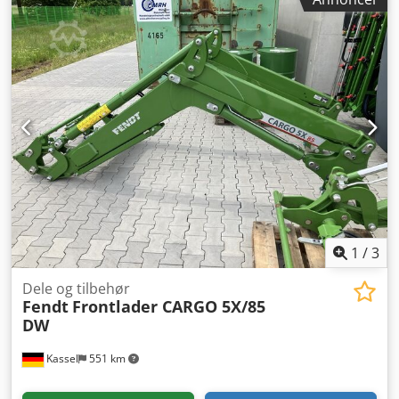
Adtjwa
1
/
3
Dele og tilbehør
Fendt
Frontlader CARGO 5X/85
DW
Kassel
551 km