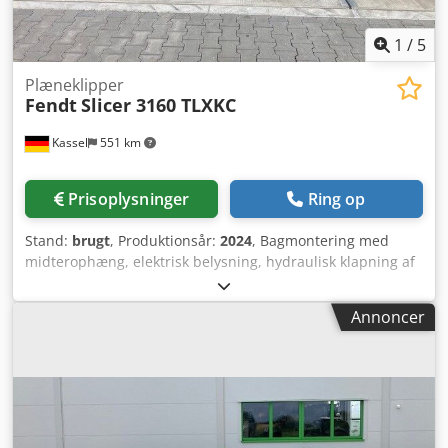
1
/
5
Plæneklipper
Fendt
Slicer 3160 TLXKC
Kassel
551 km
Prisoplysninger
Ring op
Stand:
brugt
, Produktionsår:
2024
, Bagmontering med
midterophæng, elektrisk belysning, hydraulisk klapning af
sidebeskyttelsen, støtteben til parkeringsposition,
standard kraftoverføringsaksel monteret, sæt keglehatte.
Annoncer
Dodpet Eaziofx Adtjwa