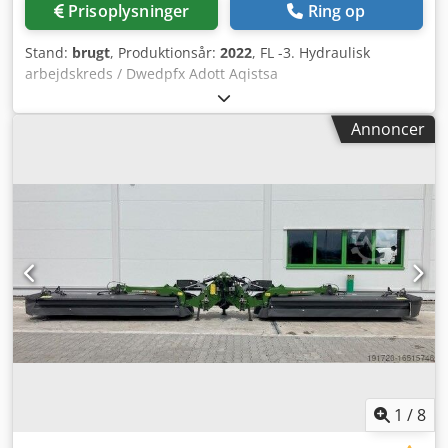
Prisoplysninger
Ring op
Stand:
brugt
, Produktionsår:
2022
, FL -3. Hydraulisk
arbejdskreds / Dwedpfx Adott Aqistsa
Annoncer
1
/
8