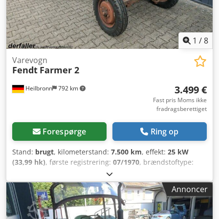
1
/
8
Varevogn
Fendt
Farmer 2
3.499 €
Heilbronn
792 km
Fast pris Moms ikke
fradragsberettiget
Forespørge
Ring op
Stand:
brugt
, kilometerstand:
7.500 km
, effekt:
25 kW
(33,99 hk)
, første registrering:
07/1970
, brændstoftype:
diesel
, samlet vægt:
2.550 kg
, farve:
brun
, geartype:
mekanisk
, affjedring:
anden
, antal sæder:
2
, driftstimer:
Annoncer
7.500 h
, Diesel 25 kW, 2.004 cm³, 2 siddepladser,
originalstand, dæk som nye, ingen rust, sikkerhedsbøjle,
plovskinne. Motor, gear og bremser fungerer. Tilladt