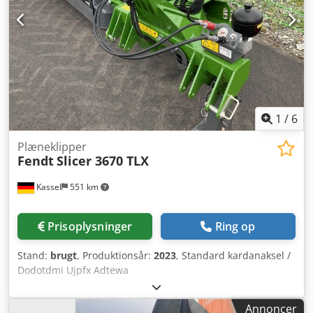
og hældningsjusterbar, varme uden klimaanlæg.
Frontlæsser med parallelføring, uden tredje
hydraulikkreds. Salget sker differentieret beskattet efter §
25a UStG. Lagersted: ingen. Djdpoyv S Ulsfx Adtowa
1
/
6
Plæneklipper
Fendt
Slicer 3670 TLX
Kassel
551 km
Prisoplysninger
Ring op
Stand:
brugt
, Produktionsår:
2023
, Standard kardanaksel /
Dodotdmi Ujpfx Adtewa
Annoncer