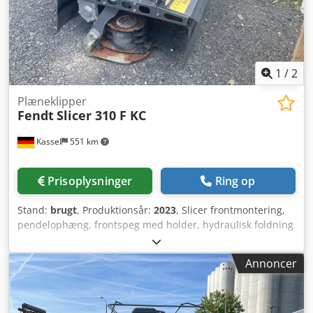
1
/
2
Plæneklipper
Fendt
Slicer 310 F KC
Kassel
551 km
Prisoplysninger
Ring op
Stand:
brugt
, Produktionsår:
2023
, Slicer frontmontering,
pendelophæng, frontspeg med holder, hydraulisk foldning
af sidebeskyttelse, advarselstavler og belysning, standard
kraftoverføringsaksel monteret, sæt med rensere, sæt
Annoncer
keglehatte. Dsdpetrdh Nefx Adtswa