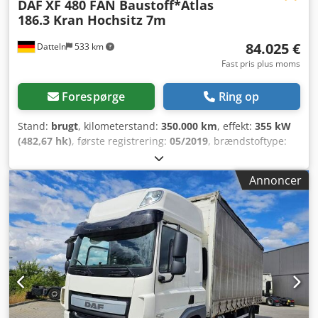
DAF
XF 480 FAN Baustoff*Atlas
186.3 Kran Hochsitz 7m
84.025 €
Datteln
533 km
Fast pris plus moms
Forespørge
Ring op
Stand:
brugt
, kilometerstand:
350.000 km
, effekt:
355 kW
(482,67 hk)
, første registrering:
05/2019
, brændstoftype:
diesel
, samlet vægt:
26.000 kg
, akslekonfiguration:
3
aksler
, bremser:
retarder
, farve:
hvid
, geartype:
Annoncer
automatisk
, emissionsklasse:
Euro 6
, samlet længde:
10.920 mm
, samlet bredde:
2.550 mm
, total højde:
3.700
mm
, længde af lastrum:
7.000 mm
, læsningsbredde:
2.480
mm
, lastepladshøjde:
1.000 mm
, Produktionsår:
2019
,
Udstyr:
ABS, elektronisk stabilitetsprogram (ESP),
klimaanlæg, kompressor, kran, navigationssystem,
parkeringsvarmer, sodfilter
, Køb online. Digital
finansiering. Levering i hele landet. ----Chat med os via
WhatsApp nu: Få hurtig og nem kontakt med vores