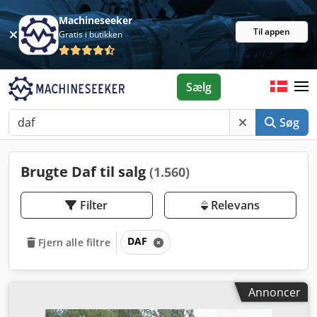
Machineseeker
Til appen
Gratis i butikken
Sælg
Søg
Brugte Daf til salg
(1.560)
Filter
Relevans
DAF
Fjern alle filtre
Annoncer