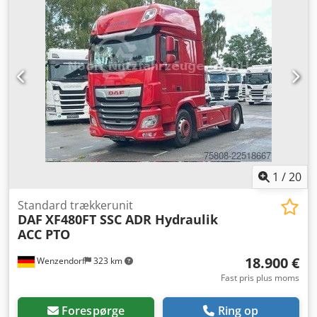
1
/
20
Standard trækkerunit
DAF
XF480FT SSC ADR Hydraulik
ACC PTO
18.900 €
Wenzendorf
323 km
Fast pris plus moms
Forespørge
Ring op