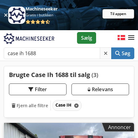
Machineseeker
Til appen
Gratis i butikken
Sælg
Søg
Brugte Case Ih 1688 til salg
(3)
Filter
Relevans
Case IH
Fjern alle filtre
Annoncer