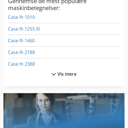
Gennemse de mest populære
maskinbetegnelser:
Case Ih 1010
Case Ih 1255 Xl
Case Ih 1460
Case Ih 2188
Case Ih 2388
Vis mere
Case Ih 245
Case Ih 3594
Case Ih 4230
Case Ih 5800
Case Ih 744