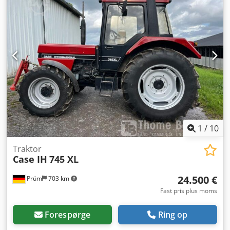
1
/
10
Traktor
Case IH
745 XL
24.500 €
Prüm
703 km
Fast pris plus moms
Forespørge
Ring op