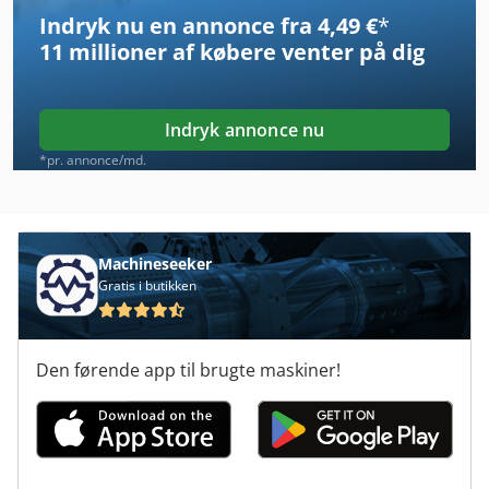
Indryk nu en annonce fra 4,49 €
*
Case Ih 8010
11 millioner af købere
venter på dig
Case Ih 844 S
Case Ih 844 Xla
Indryk annonce nu
Case Ih 885
*pr. annonce/md.
Case Ih 886
Case Ih Cs 86
Machineseeker
Gratis i butikken
Case Ih Cs 94
Case Ih Cvx 1190
Den førende app til brugte maskiner!
Case Ih Cvx 170
Case Ih Maxxum 110
Case Ih Maxxum 140