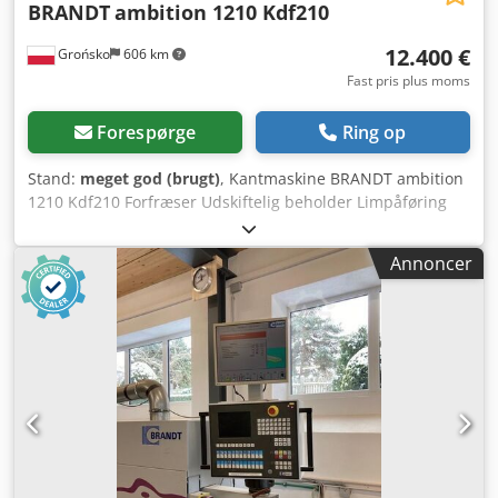
BRANDT
ambition 1210 Kdf210
12.400 €
Grońsko
606 km
Fast pris plus moms
Forespørge
Ring op
Stand:
meget god (brugt)
, Kantmaskine BRANDT ambition
1210 Kdf210 Forfræser Udskiftelig beholder Limpåføring
med valse Pneumatisk forsnitningsgilotine Trykruller
Afskæringsværktøj Fræseenhed op/ned R1-R2
Annoncer
Profilslibeværk Fladslibeværk Maks. højde på emnet 60 mm
Maks. tykkelse på kantbånd på rulle 3 mm Fremføring 11
m/min Cjdpfezqz Rpjx Ahhsrf Maskinens længde 370 cm
Tilslutningseffekt ca. 9 kW Maskinen er kontrolleret og klar
til brug.