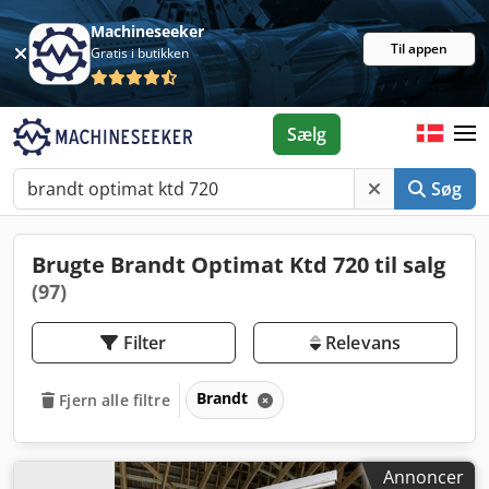
Machineseeker
Til appen
Gratis i butikken
Sælg
Søg
Brugte Brandt Optimat Ktd 720 til salg
(97)
Filter
Relevans
Brandt
Fjern alle filtre
Annoncer