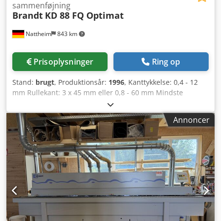
sammenføjning
Brandt
KD 88 FQ Optimat
Nattheim
843 km
Prisoplysninger
Ring op
Stand:
brugt
, Produktionsår:
1996
, Kanttykkelse: 0,4 - 12
mm Rullekant: 3 x 45 mm eller 0,8 - 60 mm Mindste
emnebredde: 65 mm Mindste emnelængde: 160 mm
Emnetykkelse: 10 - 55 mm Fremføring: 13 m/min
Annoncer
Forfræsning Limkar Quickmelt Limenhed Afkappning
Planfræsning Fasfræsning Radiusfræsning Hjørnekopiering
Fladskrabeklinge Poleringsaggregat Maskinmål: 7450 x
1220 x 2400 mm Vægt: 3000 kg Lagersted: Nattheim
Crjdpevvkd Tsfx Ahhef