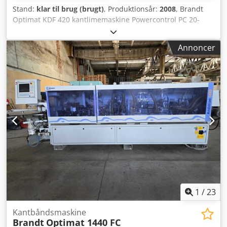
Stand:
klar til brug (brugt)
, Produktionsår:
2008
, Brandt
Optimat KDF 420 kantlimemaskine Powercontrol PC 20-
styring Kanttykkelse 0,4–8 mm Kanthøjde 8–60 mm
Forglimning med DIA-fræser Klipning Crsdox Dzw Njpfx
Annoncer
Ahhsf Plan- og radiusfræsning Radiusaftrækningskniv
Fladaftrækningskniv Poléraggregat Maskinlængde 4360
mm Brugsanvisning og værktøj Årgang 2008 Pris 15.000,-
1
/
23
Kantbåndsmaskine
Brandt
Optimat 1440 FC