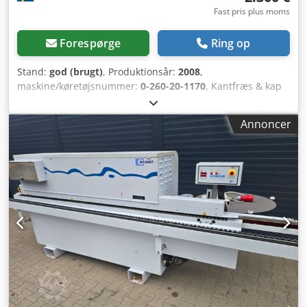
Fast pris plus moms
Forespørge
Ring op
Stand:
god (brugt)
, Produktionsår:
2008
,
maskine/køretøjsnummer:
0-260-20-1170
, Kantfræs & kap
Brandt Type: Optimat FTK 130 Nr.: 0-260-20-1170 Årgang:
2008 FTK 130 er udviklet som supplement til
Annoncer
kantlistermaskiner. Hovedanvendelsen for FTK 130 er
formede emner, hvor både indvendige og udvendige
radier kan bearbejdes. Lige emner kan også let
bearbejdes. Bearbejdningsteknologi til formede emner: Til
mindre værksteder tilbyder FTK 130 en fleksibel og
omkostningseffektiv løsning til deres trimningsbehov. For
at kunne bearbejde både indvendige og udvendige former
er fræsemotorerne monteret lodret. Fræse- og kapenheder
til samtidig over- og underfræsning/rensfræsning af
overskydende kantbåndsmateriale på emner med lige
kanter samt på formede emner med indvendige og
udvendige radier. Kappenhed til præcis afkortning af
overskydende for- og bagside kantbåndsmateriale i