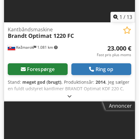
Irspfx Ahhof Kun 592.198 meter limet. Meget god stand,
fuldt funktionsdygtig! Inklusiv fuld dokumentation og CE-
mærkning. Tilgængelig med det samme.
1
/
13
Kantbåndsmaskine
Brandt
Optimat 1220 FC
23.000 €
Kežmarok
1.081 km
Fast pris plus moms
Forespørge
Ring op
Stand:
meget god (brugt)
, Produktionsår:
2014
, Jeg sælger
en fuldt udstyret kantlimer BRANDT Optimat KDF 220 C,
årgang 2014: Konfiguration: - Indløbsanslag manuelt
justerbart - Forsliber manuelt justerbart - Kantlimning
Annoncer
med EVA-lim / mulighed for PUR-lim - Materialetrykzone
manuelt justerbar - Afkortersave pneumatisk justerbare -
Radiusfræsning øverst og nederst manuelt justerbar -
Rundaggregat 1-motor manuelt justerbart -
Radiusaftræksskraber R2 pneumatisk afbrydelig (sæt R1