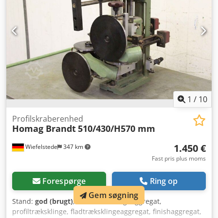
1
/
10
Profilskraberenhed
Homag Brandt
510/430/H570 mm
1.450 €
Wiefelstede
347 km
Fast pris plus moms
Forespørge
Ring op
Gem søgning
Stand:
god (brugt)
, Profiltræksklingeaggregat,
profiltræksklinge, fladtræksklingeaggregat, finishaggregat,