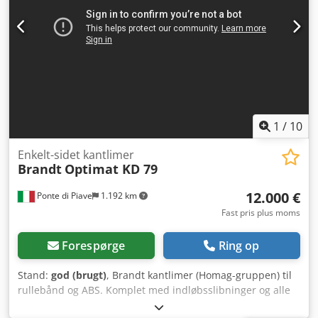
inklusiv) - Betjeningspanel Arbejdsbordshøjde
servomotorisk justerbar Materialehøjde: 8-50 mm
Kantmaterialetykkelse: 0,4-3 mm Fremføringshastighed: 10
m/min Samlet længde inkl. indføringsbord: 4150 mm
Samlet vægt: 1320 kg Meget god stand, fuldt
funktionsdygtig! Crodpfou N T Ewox Ahhsf Inklusiv komplet
dokumentation og CE. Leveringsklar med det samme.
1
/
10
Enkelt-sidet kantlimer
Brandt
Optimat KD 79
12.000 €
Ponte di Piave
1.192 km
Fast pris plus moms
Forespørge
Ring op
Stand:
god (brugt)
, Brandt kantlimer (Homag-gruppen) til
rullebånd og ABS. Komplet med indløbsslibninger og alle
profileringsgrupper med afrundere. Fungerer perfekt.