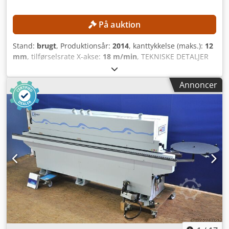
På auktion
Stand:
brugt
, Produktionsår:
2014
, kanttykkelse (maks.):
12
mm
, tilførselsrate X-akse:
18 m/min
, TEKNISKE DETALJER
Emne-dimensioner Min. pladetykkelse: 10 mm Maks.
pladetykkelse: 60 mm Min. pladebredde: 70 mm Min.
Annoncer
kanttykkelse: 0,4 mm Maks. kanttykkelse: 12 mm Maks.
fremføringshastighed: 18 m/min Crjdpfxezmtivj Ahhjf
Fremføring og føring Tryk med tomgangsruller
Pladeføringsstøtter Aggregat til pladebearbejdning
Forfræseaggregat Automatisk, tidsstyret indgreb
Motoreffekt: 2,2 kW Kantlimning Kantrullemagasin
Limbeholder til EVA-smeltelim Forvarmningsenhed til EVA-
smeltelim Varmluftsystem: AIRTEK Antal trykruller: 4 NC-
positioneret Kantbearbejdningsaggregater Antal
kantbearbejdningsaggregater: 7 Afslutningsaggregat Antal
motorer: 2 Motoreffekt: 0,35 kW Finfræseaggregat til
planfræsning og afrunding Antal motorer: 2 NC-
positioneret Motoreffekt: 0,55 kW Afrundingsaggregat til
hjørner Producentmodel: WD60 Motoreffekt: 0,35 kW