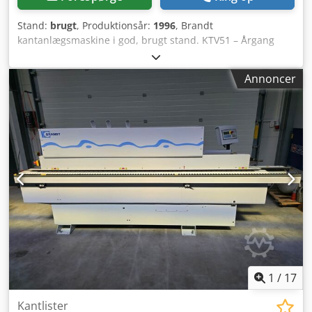
Stand:
brugt
, Produktionsår:
1996
, Brandt
kantanlægsmaskine i god, brugt stand. KTV51 – Årgang
1996 Maskinen er blevet købt brugt og kun anvendt
lejlighedsvis. Maskinen sælges i forbindelse med
Annoncer
lukningen af vores snedkeri. Afhentningspris – levering
kan arrangeres efter aftale. Cedpfxezpflns Ahhsrf Salg sker
med fraskrivelse af ansvar for materielle fejl. Ansvaret for
forsæt, grov uagtsomhed samt skader som følge af skade
på liv, legeme eller helbred forbliver uændret. Krav
vedrørende forsætligt skjulte fejl forbliver ligeledes
uændret. Efter aftale er det muligt at besigtige maskinen.
Fastlagt besigtigelse den 18.07. eller 01.08. fra kl. 10-14 i
vores virksomhed i Stemwede.
1
/
17
Kantlister