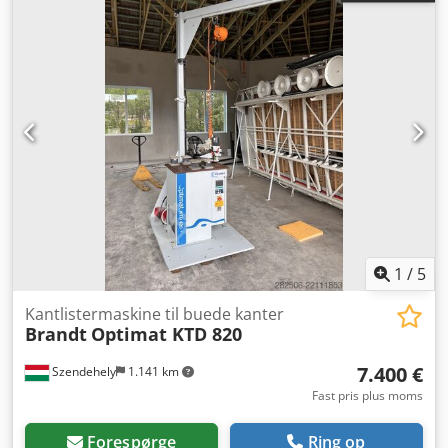
1
/
5
Kantlistermaskine til buede kanter
Brandt
Optimat KTD 820
7.400 €
Szendehely
1.141 km
Fast pris plus moms
Forespørge
Ring op