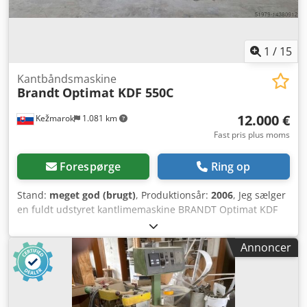
6414 driftstimer og 576.091 meter kantbearbejdet
1
/
15
Kantbåndsmaskine
Brandt
Optimat KDF 550C
12.000 €
Kežmarok
1.081 km
Fast pris plus moms
Forespørge
Ring op
Stand:
meget god (brugt)
, Produktionsår:
2006
, Jeg sælger
en fuldt udstyret kantlimemaskine BRANDT Optimat KDF
550 C, årgang 2006: Konfiguration: Indgangsanslag,
manuelt justerbart Fugefræsning, manuelt justerbar
Annoncer
Kantlimning med EVA Materialetrykzone, servomotorisk
justerbar Kapssave, pneumatisk justerbare
Radiusfræsning top og bund, manuelt justerbar
Rundaggregat med 2 motorer, manuelt justerbart