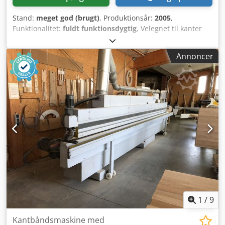
Stand:
meget god (brugt)
, Produktionsår:
2005
,
Funktionalitet:
fuldt funktionsdygtig
, Velegnet til kanter
med buede former. God stand, mulighed for at teste!
Credpfx Ajzc Hxqehhof
Annoncer
1
/
9
Kantbåndsmaskine med