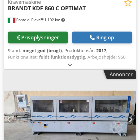
Kravemaskine
BRANDT
KDF 860 C OPTIMAT
Ponte di Piave
1.192 km
Prisoplysninger
Ring op
Stand:
meget god (brugt)
, Produktionsår:
2017
,
Funktionalitet:
fuldt funktionsdygtig
, Arbejdshøjde: 950
mm Total længde: 6560 mm med båndpresse
Forfræsnings-/fræseenhed Limningsenhed
Annoncer
Afskæringsenhed til skrå- og retvinklede snit Pneumatisk
justering af afskæringsenheden til skrå- og retvinklede snit
Pneumatisk justering i 2 positioner af afskæringsenheden
Flerlags kanttrimmer MS 40 med modroterende funktion
Pneumatisk justering i 2 positioner Crjdpfxezkamce Ahhef
Formfræsningsenhed Flerlags skrabeenhed
Kantrensningsenhed Børsteenhed Styring: Powertouch
Støtteruller til smalle emner Sprøjteenhed til påføring af
separationsmiddel på emnet Sprøjteenhed til
smøremiddel på kantmaterialet Uden emnetilbageførsel