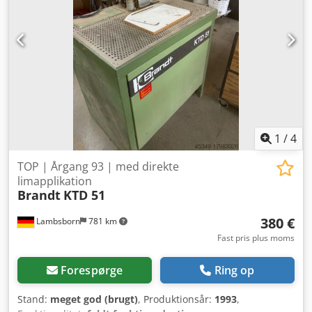
Radiusskraber R2, pneumatisk frakoblingsbar Fladeskraber
Polerbørster Betjeningspanel Power Control PC20+
Arbejdsborde, servomotorisk justerbare Materialehøjde: 8
– 50 mm Kantmaterialetykkelse: 0,4 – 8,0 mm
Fremføringshastighed: 11 m/min Samlet længde inkl.
fremføringsbord: 5.860 mm Samlet vægt: 2.660 kg Crodpfx
Aeq A N Nushhef Meget god stand, fuldt funktionsdygtig!
1
/
4
TOP | Årgang 93 | med direkte
limapplikation
Brandt
KTD 51
380 €
Lambsborn
781 km
Fast pris plus moms
Forespørge
Ring op
Stand:
meget god (brugt)
, Produktionsår:
1993
,