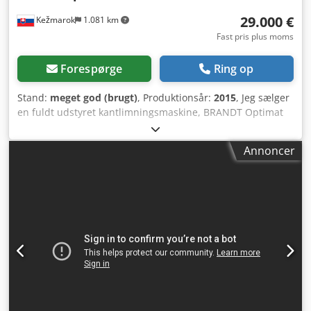
29.000 €
Kežmarok
1.081 km
Fast pris plus moms
Forespørge
Ring op
Stand:
meget god (brugt)
, Produktionsår:
2015
, Jeg sælger
en fuldt udstyret kantlimningsmaskine, BRANDT Optimat
KDF 440 C, årgang 2015: Konfiguration: - Indløbsanslag
justerbart via servomotor - Forslibning manuelt justerbar -
Annoncer
Kantlimning EVA lim / Airtec System Schugoma -
Materialepreszone manuelt justerbar - Kapsave
pneumatisk justerbare - Radiusfræsning top og bund
servomotorisk justerbar - Rundaggregat med 2 motorer
manuelt justerbart - Radiusaftræksskraber R2 pneumatisk
frakoblet - Fladeaftræksskraber pneumatisk frakoblet -
Polerbørster - Separator og renblæsningssystem for og bag
- Betjeningspanel Arbejdshøjde servomotorisk justerbar
Materialehøjde: 8-60 mm Kantmaterialetykkelse: 0,4-8 mm
Fremføringshastighed: 11 m/min. Samlet længde inkl.
fremføringsbord: 5573 mm Samlet vægt: 1860 kg Crjdowun