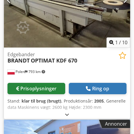
1
/
10
Edgebander
BRANDT
OPTIMAT KDF 670
Polen
793 km
Prisoplysninger
Ring op
Stand:
klar til brug (brugt)
, Produktionsår:
2005
, Generelle
data Maskinens vægt: 2600 kg Højde: 2300 mm
Dimensioner Csdsx E Eggspfx Ahherf Maskinens længde:
6060 mm Denne BRANDT OPTIMAT KDF 670 kantlimer er
Annoncer
produceret i 2005. Den er udstyret med en komplet række
bearbejdningsenheder, herunder forfræsning,