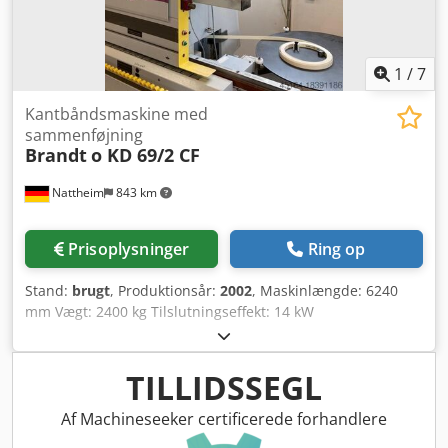
1
/
7
Kantbåndsmaskine med
sammenføjning
Brandt
o KD 69/2 CF
Nattheim
843 km
Prisoplysninger
Ring op
Stand:
brugt
, Produktionsår:
2002
, Maskinlængde: 6240
mm Vægt: 2400 kg Tilslutningseffekt: 14 kW
Udsugningsdiameter: 120 / 140 mm Lagersted: Nattheim
Crodsvvkfwopfx Ahhsf
TILLIDSSEGL
Af Machineseeker certificerede forhandlere