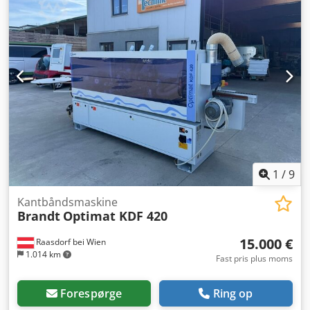
limpåføring, kanttilførsel og -afskæring samt polering. Kan
håndtere emnetykkelser fra 8 til 60 mm og kantbånd op til
15 mm. Fremføringshastigheden når op til 20 m/min,
hvilket optimerer produktiviteten. Overvej muligheden for
at købe denne BRANDT OPTIMAT KDF 670 kantlimer.
Kontakt os for yderligere information om denne maskine.
Anvendelsestyper Kantlimning
1
/
9
Kantbåndsmaskine
Brandt
Optimat KDF 420
15.000 €
Raasdorf bei Wien
1.014 km
Fast pris plus moms
Forespørge
Ring op