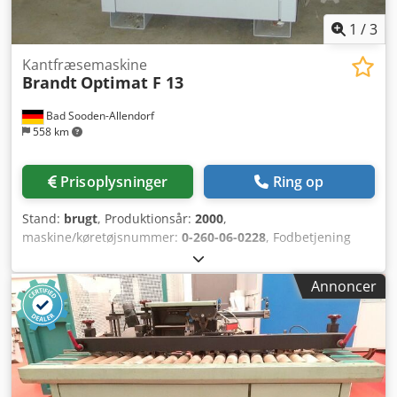
1
/
3
Kantfræsemaskine
Brandt
Optimat F 13
Bad Sooden-Allendorf
558 km
Prisoplysninger
Ring op
Stand:
brugt
, Produktionsår:
2000
,
maskine/køretøjsnummer:
0-260-06-0228
, Fodbetjening
1200 x 800 mm Sugestuds 80 mm pneumatisk tilslutning
Kabel og stik 16 A Cedpfsigadlsx Ahhsrf 1 sæt
Annoncer
betjeningsværktøjer 1 sæt tastningsruller