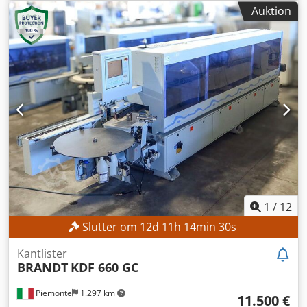
Crsdpfx Aoy N Ukijhhof
Auktion
1
/
12
Slutter om
12
d
11
h
14
min
28
s
Kantlister
BRANDT
KDF 660 GC
Piemonte
1.297 km
11.500 €