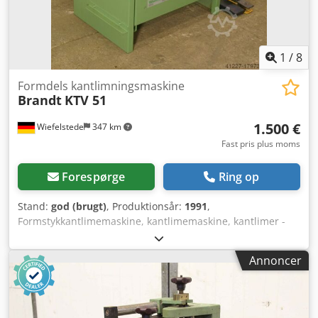
1
/
8
Formdels kantlimningsmaskine
Brandt
KTV 51
1.500 €
Wiefelstede
347 km
Fast pris plus moms
Forespørge
Ring op
Stand:
god (brugt)
, Produktionsår:
1991
,
Formstykkantlimemaskine, kantlimemaskine, kantlimer -
Emnetykkelse: 10-85 mm - Varmluftblæser: 6 kW til
forbelagte kanter - Afklipkniv - Kantfad Codsb A Ninjpfx
Annoncer
Ahhsrf - Transportdimensioner: 900/700/H1080 mm - Vægt:
135 kg