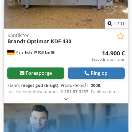
1
/
10
Kantlister
Brandt
Optimat KDF 430
14.900 €
Maierhöfen
959 km
Fast pris plus moms
Forespørge
Ring op
Stand:
meget god (brugt)
, Produktionsår:
2008
,
maskine/køretøjsnummer:
0-261-07-3237
, Funktionalitet:
fuldt funktionsdygtig
, indgangsspænding:
400 V
, emne
højde (maks.):
60 mm
, kanttykkelse (maks.):
6 mm
,
højdejusteringstype:
mekanisk
, aktueringstype:
elektrisk
,
total højde:
1.580 mm
, samlet længde:
4.860 mm
, samlet
bredde:
1.130 mm
, samlet vægt:
1.630 kg
, Udstyr:
CE-
mærkning, dokumentation / manual
, Jeg tilbyder her en