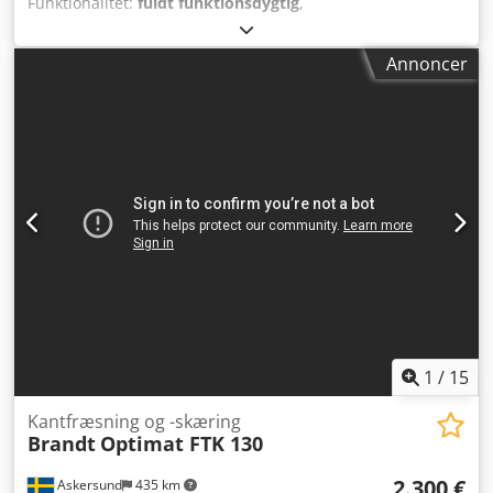
Funktionalitet:
fuldt funktionsdygtig
,
Kantlimningsmaskine KTD51 til profilister og lige kanter
med direkte limapplikation. Emnelængde min. 160 mm,
Annoncer
emnetykkelse 10 – 40 mm, kanttykkelse 0,5 – 1 mm,
inderradius ca. 25 mm. Årgang 1993, trinløs fremføring 4 –
9 m/min., 2,6 kW, 400 Volt. Csdpfovf H I Tsx Ahhsrf
Transport mod merpris muligt! På grund af den brugte
maskines alder udelukkes garanti ved salg til
erhvervskunder.
1
/
15
Kantfræsning og -skæring
Brandt
Optimat FTK 130
2.300 €
Askersund
435 km