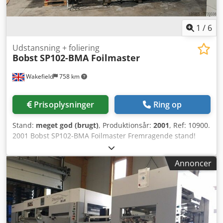
1
/
6
Udstansning + foliering
Bobst
SP102-BMA Foilmaster
Wakefield
758 km
Prisoplysninger
Ring op
Stand:
meget god (brugt)
, Produktionsår:
2001
, Ref: 10900.
2001 Bobst SP102-BMA Foilmaster Fremragende stand!
Kun 33.000 driftstimer! Udstyret med: - Fuldt automatisk
indføringssystem - Dobbeltark-kontrol - Centre Line system
Annoncer
- Hot Foil enhed - 2 x honeycomb ramme - 2 x
udstansningsramme - 16 uafhængige varmezoner Cjdpsu
Snwmefx Adterf - Fremføringsaksler til folie - Automatisk
levering/udlægning - Forhøjet (High Pile) udførelse
Specifikationer: Maks. arkformat: 720 mm x 1020 mm Min.
arkformat: 350 mm x 400 mm Bearbejdningsmateriale: