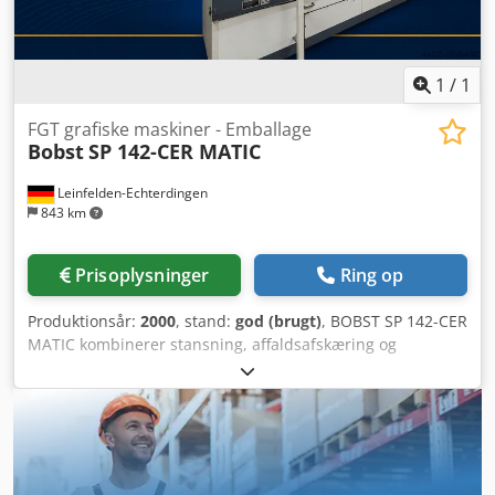
1
/
1
FGT grafiske maskiner - Emballage
Bobst
SP 142-CER MATIC
Leinfelden-Echterdingen
843 km
Prisoplysninger
Ring op
Produktionsår:
2000
, stand:
god (brugt)
, BOBST SP 142-CER
MATIC kombinerer stansning, affaldsafskæring og
automatisk udskæring af emner i én produktionsproces.
Maskinen omfatter nyttigt værktøj og forberedelsesudstyr
og har gennemgået forskellige tekniske opgraderinger i
2014. Maskinoversigt Producent: BOBST Model: SP 142-CER
MATIC Maskintype: Automatisk fladstansmaskine med
affaldsafskæring og udskæring af emner Fremstillingsår: