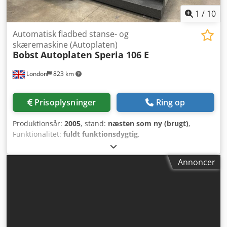
1
/
10
Automatisk fladbed stanse- og
skæremaskine (Autoplaten)
Bobst
Autoplaten Speria 106 E
London
823 km
Prisoplysninger
Ring op
Produktionsår:
2005
, stand:
næsten som ny (brugt)
,
Funktionalitet:
fuldt funktionsdygtig
,
maskine/køretøjsnummer:
053801204
, Maskinen er
omhyggeligt vedligeholdt Har været i drift på et
Annoncer
lykønskningskort-fabrik Leveres med centreringssystem 2 x
stanseramme 1 x præg-honeycomb kan medfølge efter
behov Kan fremvises på lokationen, London-området,
Storbritannien Fås med det samme Crsdpfxjyrnhxj Adtef