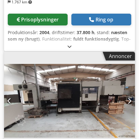
1.767 km
Prisoplysninger
Ring op
Produktionsår:
2004
, driftstimer:
37.800 h
, stand:
næsten
som ny (brugt)
, Funktionalitet:
fuldt funktionsdygtig
, Top-
vedligeholdt high premium stanse til hurtig opstilling og
TOP kvalitetsarbejde Tekniske data: Cjdpsyaq S Aefx Adtsrf
Annoncer
Papir op til 70 g/m2 Kartonnage op til 1000 g/m2 Bølgepap
op til 2 mm Maks. format: 1060 x 760 mm Min. format: 400
x 350 mm Trykkraft: 260 t Hastighed op til 9.000 ark/time
Udstyr: Udbrudsstation Optisk registerkontrol Automatisk
stakjustering Ultralyd dobbeltark-kontrol Centerline
Mikroplade Plade 4 mm 2 lukkede rammer Non-stop udlæg
Justeringsbord Forhøjet 220 mm