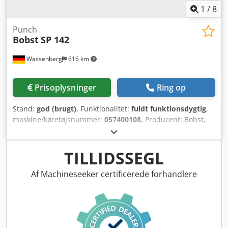
1
/
8
Punch
Bobst
SP 142
Wassenberg
616 km
Prisoplysninger
Ring op
Stand:
god (brugt)
, Funktionalitet:
fuldt funktionsdygtig
,
maskine/køretøjsnummer:
057400108
, Producent: Bobst,
Schweiz Model: SP 142 Maskintype / Maskinkategori:
Stansemaskine / Udskæringsmaskine Crsdpfx Aew Rb
Ebjdtof Maskintype: Autoplaten Årgang: --- (ikke oplyst)
TILLIDSSEGL
Maskinnummer: 057400108 Tekniske data: - Maks.
arkformat: 1420 x 1020 mm - Min. arkformat: 700 x 500 mm
Af Machineseeker certificerede forhandlere
- Hastighed: op til 4.500 ark/time (afhængig af serie) - El-
tilslutning: 380 V, 50 Hz Særlige egenskaber: - Robust
schweizisk konstruktion - Mekanisk styring med
sidebetjeningspanel - Stabelindføring og udtræk for
kontinuerlig drift - Velegnet til karton og bølgepap -