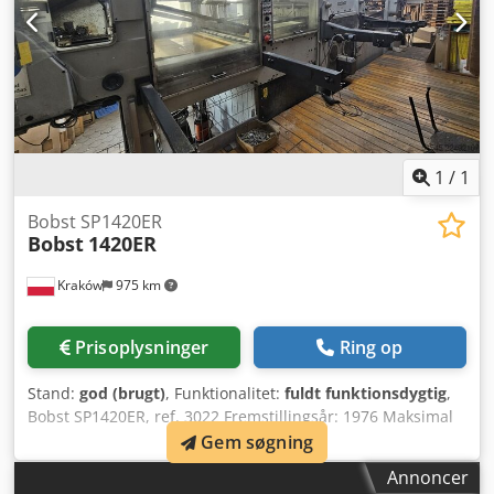
1
/
1
Bobst SP1420ER
Bobst
1420ER
Kraków
975 km
Prisoplysninger
Ring op
Stand:
god (brugt)
, Funktionalitet:
fuldt funktionsdygtig
,
Bobst SP1420ER, ref. 3022 Fremstillingsår: 1976 Maksimal
skærekraft: 600 T Maks. format: 1020×1420 mm Min.
Gem søgning
format: 500×700 mm Materialer: fra 250 g karton til 5-lags
Annoncer
bølgepap Moderniseret arkføringssystem – PLC-styring.