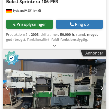
Bobst
Sprintera 106-PER
Tyskland
551 km
Prisoplysninger
Ring op
Produktionsår:
2003
, driftstimer:
50.000 h
, stand:
meget
god (brugt)
, Funktionalitet:
fuldt funktionsdygtig
,
Salgsobjekt: Bobst Sprintera 106-PER. Fuldt dokumenteret!
Kopier af fakturaer for service og renoveringer er alle
Annoncer
tilgængelige! Komplet renoveret trykværk! Lineære drev er
nye. Frekvensomformer er ny. Komplet
palletransport/maskinlogistik er nyt. Bobst Sprintera 106-
PER Årgang 2003 Maks. format: 760 x 1060 mm Min.
format: 400 x 350 mm Maks. hastighed: 12.000 ark/time
Maks. skærekræft: 250 t Papir: min. 80 g/m² Cedpozp
Hcuefx Adtsrf Pap: maks. 2000 g/m² Non-stop indføring
Non-stop udlægning Hurtiglås Pris efter kundens ønske.
Kontakt os gerne, hvis du har yderligere spørgsmål.