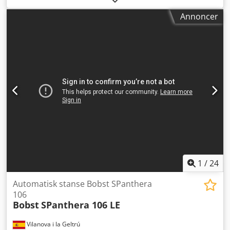
stanseramme, (Batch-levering) Non-stop udløb med bånd,
Annoncer
Skærekraft 300 TON, Op til 4.500 ark/time, arbejder med
bølgepap med en tykkelse på maks. 9 mm, min. 0,9 mm,
Format: maks. 1055x1575 mm, min. 400x600 mm, Crsdpfx
Aowly D Hsdtjf Standardtilbehør Bobst SPO 1575 EG 1980,
fuldt renoveret i 2015, kæde udskiftet i 2024.
1
/
24
Automatisk stanse Bobst SPanthera
106
Bobst
SPanthera 106 LE
Vilanova i la Geltrú