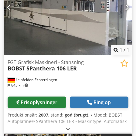
Pap/papir: 80-2000 g Bølget pap: "E" og "B" – maks. 4 mm
Gripkantsmargin: 9-15 mm Prægeformat maks.: 680 mm x
1010 mm Maks. hastighed: 7.500 ark/time
1
/
1
FGT Grafisk Maskineri - Stansning
BOBST
SPanthera 106 LER
Leinfelden-Echterdingen
843 km
Prisoplysninger
Ring op
Produktionsår:
2007
, stand:
god (brugt)
, • Model: BOBST
Autoplatine® SPanthera 106 LER • Maskintype: Automatisk
fladstansningsmaskine med udstansning og separation •
Producent: BOBST • Kategori: Højtydende stanseanlæg til