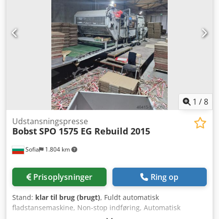
downloades som PDF via denne annonce. Tekniske Data: •
arkformat: 350 mm x 400 mm Bearbejdningsmaterialer:
Maks. trykformat: 710 × 1040 mm • Maks. papirstørrelse:
Pap/papir: 80-2000 g Bølgepap: "E" og "B" - maks. 4 mm
730 × 1060 mm Codpfx Ajuf Sy Aedtsrf • Min.
Gribekant: 9-15 mm Prægeformat maks.: 680 mm x 1010
papirstørrelse: 500 × 700 mm • Materialetykkelse: 0,05 – 0,5
mm Maks. hastighed: 7.500 ark/time
mm • Maks. pladestørrelse: 800 × 1080 mm • Pladetykkelse:
0,25 – 0,5 mm • Maks. hastighed: 4.000 ark/time •
Pladsbehov (inkl. adgang til føder, aflevering og centralt
kontrolbord): 950 × 525 cm • Pressehøjde: 230 cm • Vægt
(inkl. papir i føder og aflevering): ca. 18.000 kg • Samlet
strømforbrug: ca. 50 kW • Lufttryk: 6 – 7 bar.
1
/
8
Udstansningspresse
Bobst
SPO 1575 EG Rebuild 2015
Sofia
1.804 km
Prisoplysninger
Ring op
Stand:
klar til brug (brugt)
, Fuldt automatisk
fladstansemaskine, Non-stop indføring, Automatisk
vakuumplade, Dobbelt ark rengøringsstation, Drejeligt