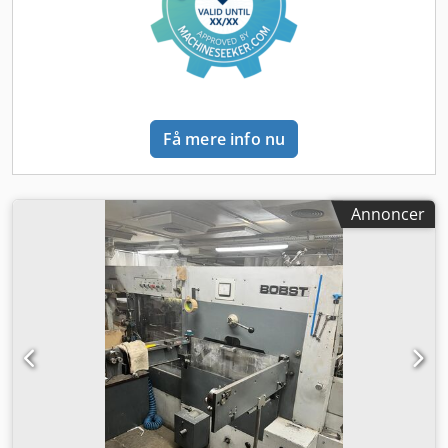
Velafprøvet model til emballageproduktion
Få mere info nu
Annoncer