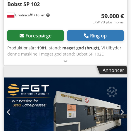
Bobst
SP 102
59.000 €
Brodnica
718 km
EXW VB plus moms
Forespørge
Ring op
Produktionsår:
1981
, stand:
meget god (brugt)
, Vi tilbyder
denne maskine i meget god stand: Bobst SP 102E
Autoplaten, fremstillet i 1981. Producent: Bobst/Schweiz
Model: SP 102E Autoplaten Produktionsår: 1981 Stand:
Annoncer
Meget god udstansningssektion, Stadig i produktion,
tilgængelig fra august 2026 Maskinen er fortsat i
produktion. Testkørsler muligt.
Hovedudstansningsmaskinen i vores trykkeri med
udstansningssektion. Tilgængelig fra august 2026. Crodjy H
Dl Depfx Adtof Ingen mellemled – direkte fra et polsk
trykkeri!!! Pris: 59.000 EUR EXW Kan forhandles