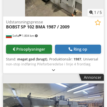
1
/
5
Udstansningspresse
BOBST
SP 102 BMA 1987 / 2009
Sofia
1.804 km
Prisoplysninger
Ring op
Stand:
meget god (brugt)
, Produktionsår:
1987
, Universal
non-stop indføring Pileforberedelse i linje 4 frontlæg
Trækkestyring OS 16 UAFHÆNGIGE VARMEZONER
Bikubestruktur Credevyn Ttjpfx Adtef Lateral styr til folie
Annoncer
Motoriseret foliespænding, luftkøling Format: 102x72 cm
Min. format: 40x35 cm Hastighed ved varmfoliering: maks.
5.000 stk./time Hastighed ved stansning: maks. 7.500
stk./time