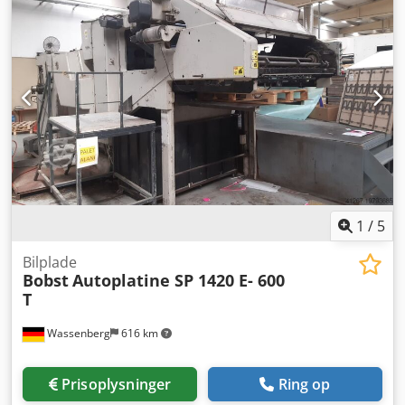
1
/
5
Bilplade
Bobst
Autoplatine SP 1420 E- 600
T
Wassenberg
616 km
Prisoplysninger
Ring op