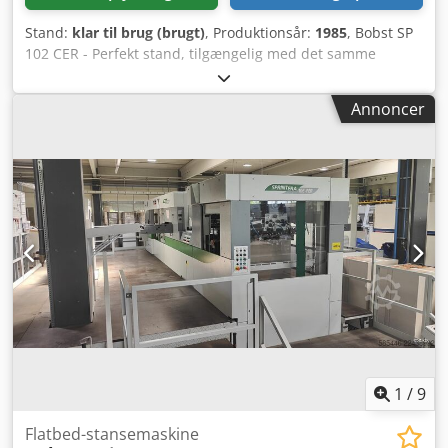
Transportbånd. Med sideføring og automatisk
Stand:
klar til brug (brugt)
, Produktionsår:
1985
, Bobst SP
spændingssystem. STANSEPLADE (PLATEN) - Griberåbning
102 CER - Perfekt stand, tilgængelig med det samme
genaktiveringsenhed. - Centrering og låsning af udstyr. -
Årgang: 1985 Maks. format: 1020x720 mm Min. format:
Låsning af chase mod øvre bjælke. - Måling af stansetryk
400x350 mm Maks. hastighed: 8.000 ark/time Maks.
med strain gauge. 1 syntetisk støtteplade. 1 øvre chase:
Annoncer
stansetryk: 250T Crodswathhspfx Adtjf Papir: min. 80 gr/m²
fast bundplade. 1 stanseplade.
Karton: maks. 2.000 gr/m² Centerline-system Non-stop
AFFALDSUDSTØDNINGSSTATION - Luftcylinderdrevet løft af
indføring Automatisk non-stop med arkindsætter
øvre ramme. 1 øvre udtræksramme Inkl. tværstænger og
Sideanlæg Quick Lock-system
klemmer. 1 nedre udtræksramme. UDFØRSEL -
Stabelbakke. - Frontudjævner. - Justerbare bag- og sidestyr
med Centerline-mærker. - Bremsebørste. - Manuel non-
stop rack. TILGÆNGELIGE EKSTRAUDSTYR B MASKINE 1 B-1
Maskine med forhøjet stativ l C INDFØDER 1 C-4 Manuel
non-stop anordning E STANSEPLADE 1 E-5
Kompensationsplade 1 E-55 Justerbart støtteplade-
centreringssystem (mikrojustering) F
AFFALDSUDSTØDNINGSSTATION 1 F-31
Hurtiglåseanordning til øvre udtræksramme
1
/
9
Flatbed-stansemaskine