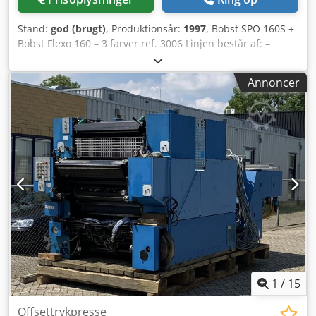
Stand:
god (brugt)
, Produktionsår:
1997
, Bobst SPO 160S +
Bobst Flexo 160 – 3 farver ref. 3006 Linjen består af: –
Bobst Easyloader – 3 x Bobst 160 flexo-enheder med
vakuumtransport – arkoverførsel – Bobst SPO 160S –
Annoncer
breakers Maksimal arkstørrelse – 1600x1100mm Cedpfx
Aoy U D Nxsdtorf Maksimal kapacitet – 5500 ark/time
1
/
15
Offsettrykpresse