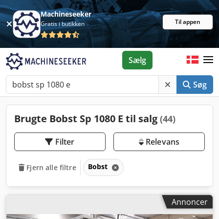
Machineseeker
Til appen
Gratis i butikken
Sælg
Søg
Brugte Bobst Sp 1080 E til salg
(44)
Filter
Relevans
Bobst
Fjern alle filtre
Annoncer