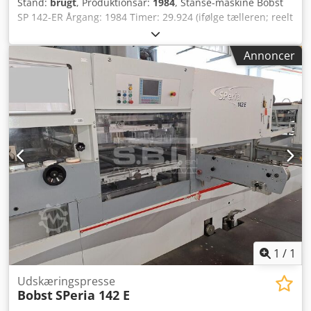
Stand:
brugt
, Produktionsår:
1984
, Stanse-maskine Bobst
SP 142-ER Årgang: 1984 Timer: 29.924 (ifølge tælleren; reelt
forventet produktionstimetal ca. 60.000/70.000) Csdpfx
Adsr I Ipvjterf Udstyret med: - Udløsnings- og
Annoncer
udtagningsstationer - Push Lay-system - Non-stop
indføring med manuel skifte af indføringsstænger - Non-
stop udlæg - Fødning til bølgepap - Hurtiglåsende værktøj i
udløserstation - Mikrometrisk indstillingssystem Tekniske
specifikationer: - Maks. stansehastighed: 6.000 ark/time -
Maks. arkstørrelse: 1420 x 1020 mm - Min. arkstørrelse:
700 x 500 mm - Stansekraft: maks. 600 T - Karton op til
2.000 g/m2 - Bølgepap op til 4 mm tykkelse
1
/
1
Udskæringspresse
Bobst
SPeria 142 E