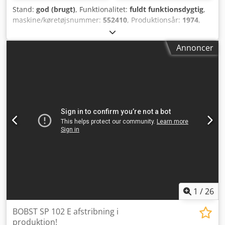
Stand:
god (brugt)
, Funktionalitet:
fuldt funktionsdygtig
,
maskine/køretøjsnummer:
552410
, Produktionsår:
1974
,
Producent: Bobst, Schweiz Model: Autoplatine SP 1420 E –
600 T Type: Stancemaskine / Autoplatine Årgang: 1974
Annoncer
Maskin-nr.: 552410 Tekniske data: Codpfow Rb Ezox Adterf
- Maks. arkformat: 1420 x 1020 mm - Min. arkformat: 700 x
500 mm - Hastighed: op til 4.500 ark/time -
Strømtilslutning: 380 V, 50 Hz Særlige egenskaber: - Robust
konstruktion til karton og bølgepap - Automatisk
pladestansning - Stabelindfører og udlægger - Mekanisk
styring med betjeningspult - Dokumenteret schweizisk
kvalitet
1
/
26
BOBST SP 102 E afstribning i
produktion!