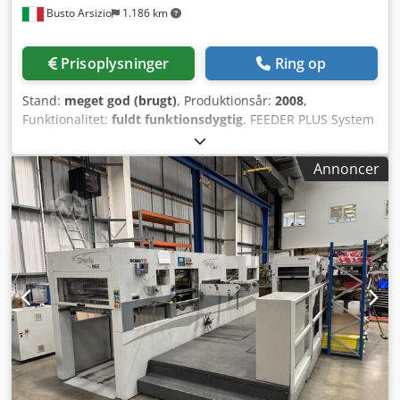
Busto Arsizio
1.186 km
Prisoplysninger
Ring op
Stand:
meget god (brugt)
, Produktionsår:
2008
,
Funktionalitet:
fuldt funktionsdygtig
, FEEDER PLUS System
Justerbart klemmeteam på operatørsiden med Centerline-
referencer og kontrol af arktilstedeværelse Trykende team
Annoncer
modstående operatørsiden Dobbeltark detektor Centrering
og lukning af udstansningsudstyr Affaldssugestation med
hurtig værktøjsfastspænding Høj stak-udgang Bobst CUBE
II Hævet med 35 cm Rammesystem til forberedelse af
blanketter uden for maskinen Maks. format: 102x142 cm
Min. format: 50x70 cm Min. papirkvalitet: 80 g/m² Cedsy D
Ht Sopfx Adterf Maks. kartonvægt: 2.000 g Maks. bølgepaps
tykkelse: 4 mm Maks. hastighed: 7.000 ark/time Maks. tryk:
600 tons Tilgængelig september/oktober 2026