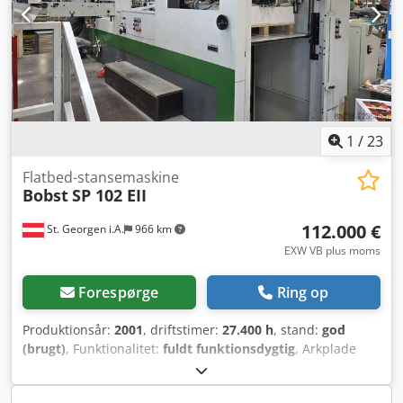
udtrykkeligt er bekræftet i den endelige specifikation.
1
/
23
Flatbed-stansemaskine
Bobst
SP 102 EII
112.000 €
St. Georgen i.A.
966 km
EXW VB plus moms
Forespørge
Ring op
Produktionsår:
2001
, driftstimer:
27.400 h
, stand:
god
(brugt)
, Funktionalitet:
fuldt funktionsdygtig
, Arkplade
med udstansningsstation, drejebord til fundament
(ekstern leverandør), drejebord/forberedelsesbord,