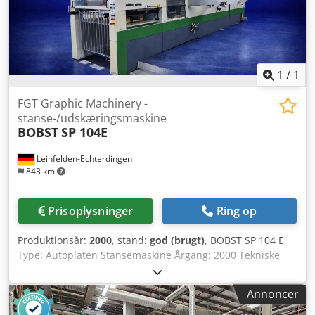
1
/
1
FGT Graphic Machinery -
stanse-/udskæringsmaskine
BOBST
SP 104E
Leinfelden-Echterdingen
843 km
Prisoplysninger
Ring op
Produktionsår:
2000
, stand:
god (brugt)
, BOBST SP 104 E
Type: Autoplaten Stansemaskine Årgang: 2000 Tekniske
data: Maks. arkstørrelse: 740 x 1040 mm Min. arkstørrelse:
350 x 400 mm Maks. hastighed: 8.000 ark/time Maks.
Annoncer
stansetryk: 250 tons Driftstimer: ca. 35.000 Konfiguration
og udstyr: Manuel non-stop indfører