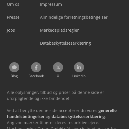
Om os
Impressum
Presse
Almindelige forretningsbetingelser
Jobs
Markedspladsregler
Databeskyttelseserklæring
Blog
Facebook
X
LinkedIn
Alle oplysninger, tilbud og priser på denne side er
uforpligtende og ikke-bindende!
Ved at benytte denne side accepterer du vores
generelle
handelsbetingelser
og
databeskyttelseserklæring
.
Angivne mærker tilhører deres respektive ejere.
Machineseeker Group GmbH påtager sig intet ansvar for