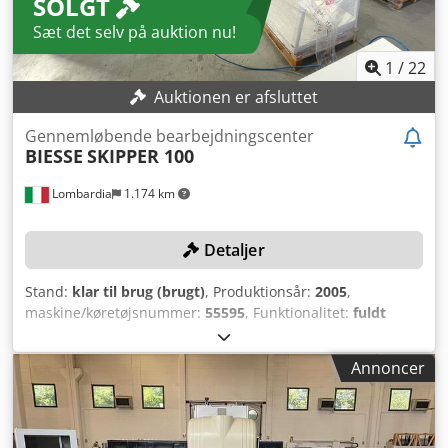
SOLGT
Sæt det selv på auktion nu!
1
/
22
Auktionen er afsluttet
Gennemløbende bearbejdningscenter
BIESSE
SKIPPER 100
Lombardia
1.174 km
Detaljer
Stand:
klar til brug (brugt)
, Produktionsår:
2005
,
maskine/køretøjsnummer:
55595
, Funktionalitet:
fuldt
funktionsdygtig
, vandring X-akse:
3.000 mm
, vandring på
Y-aksen:
1.000 mm
, vandring på Z-aksen:
60 mm
, samlet
Annoncer
vægt:
3.000 kg
, controller model:
Xp 600
, TEKNISKE
DETALJER Arbejdsområde, X-akse: 3.000 mm
Arbejdsområde, Y-akse: 1.000 mm Arbejdsområde, Z-akse:
60 mm MASKINDETALJER Styring: Xp 600 med Biesse Works