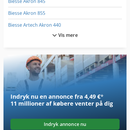
Biesse Akron 845
Biesse Akron 855
Biesse Artech Akron 440
Vis mere
Biesse Edge
Biesse Fse
Biesse Rover 13
Biesse Rover 15
Biesse Rover 16
Indryk nu en annonce fra 4,49 €
*
Biesse Rover 18
11 millioner af købere
venter på dig
Biesse Rover 20
Biesse Rover 22
Indryk annonce nu