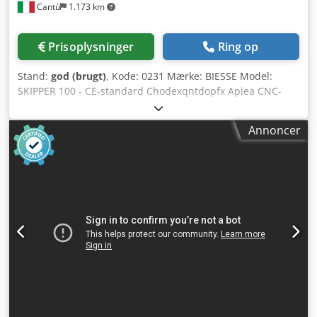
Cantù
1.173 km
Materialetykkelse: 0 – 60 mm • Maskinkonfiguration og
funktioner • 78 uafhængige borehoveder i to spejlvendte
bearbejdningsenheder: • 39 hoveder i den øvre enhed • 39
Prisoplysninger
Ring op
hoveder i den nedre enhed • Pr. bearbejdningsenhed: • 29
vertikale borehoveder (19 langs X-aksen, 10 langs Y-aksen,
Stand:
god (brugt)
, Kode: 0231 Mærke: BIESSE Model:
afstand 32 mm) • 8 horisontale borehoveder langs X-aksen
SKIPPER 100 - CE-standard Chodexqntdopfx Apiea CNC-
(4 med dobbeltudgang) • 2 uafhængige horisontale
bearbejdningscenter til møbler, køkkener,
borehoveder i X-retning • 2 uafhængige horisontale
specialfremstillet inventar, plader og diverse – CE-
borehoveder i Y • 3,5 kW HSK-elektrospindel, 6.000 – 18.000
Annoncer
standard – Årgang 2006 Tekniske data: 3-akset (x-y-z) CNC-
o/min • Øvre og nedre arbejdsbord (trykbord) • Øvre og
bearbejdningscenter – svanehalsemaskine
nedre bearbejdningsenheder • Elektronisk
Bevægelsespanel, fikseret bearbejdningshoved – panel
tykkelsesjustering • Centralt automatisk smøresystem • PC-
horisontalt Fuld beskyttelse af bearbejdningshoved med
baseret CNC-styring (Windows XP 600 med Soft CN) •
nødstop-måtter foran Numerisk styring med BiesseWorks-
Sikkerhedssystem Ekstraudstyr • Rulleladningsbord •
software Indløbsbord (med motoriserede remme) venstre
Højresidet båndafgangs-transportør
side 2 stk. panelklemmere (til indføring i
bearbejdningsområdet) Udløbsbord (med motoriserede
remme) højre side Nyttigt (maksimalt) arbejdsområde (x - y
- z): 3000 x 1000 x 60 mm Mindstemål på emner, der kan
bearbejdes (x - y - z): 90 x 70 x 8 mm Største mål på emner,
der kan bearbejdes (x - y - z): 3000 x 1000 x 60 mm (for
paneler længere end 2000 mm er minimumstykkelsen 13