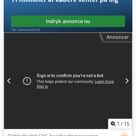
Indryk annonce nu
*pr. annonce/md.
Annoncer
1
/
15
Dobbeltsidet CNC-bearbejdningscenter