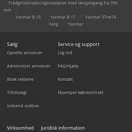
Trådgnisteroderingsmaskiner med længdegang fra 700
mm
Yanmar B 15
Yanmar B 17
Yanmar 3Tne74
Yang
Yanmar
Sælg
Service og support
Oprette annoncer
Log ind
Administrer annoncer
FAQ/Hjælp
Book reklame
Kontakt
Tillidssegl
Eksempel-købskontrakt
Indsend auktion
Virksomhed
Juridisk information