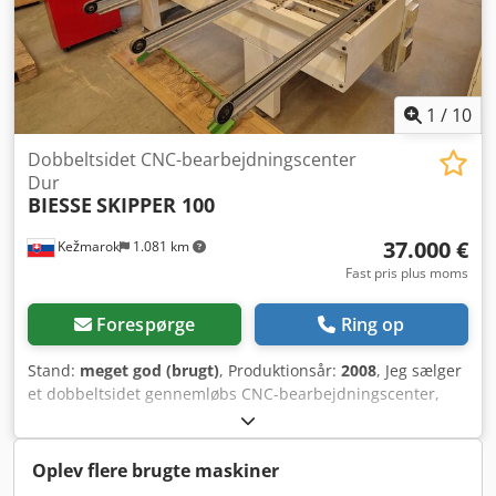
komplet dokumentation er inkluderet. Har behov for
reparation: 1 stk. sikkerhedsmåtte.
1
/
10
Dobbeltsidet CNC-bearbejdningscenter
Dur
BIESSE
SKIPPER 100
37.000 €
Kežmarok
1.081 km
Fast pris plus moms
Forespørge
Ring op
Stand:
meget god (brugt)
, Produktionsår:
2008
, Jeg sælger
et dobbeltsidet gennemløbs CNC-bearbejdningscenter,
Biesse Skipper 100, årgang 2008. Meget produktiv og
hurtig. Automatisk indføringstabel. Arbejds­længde: 90-
3000 mm Arbejds­bredde: 70-1000 mm Arbejds­højde: 8-60
Oplev flere brugte maskiner
mm Csdpfx Aoq Diw Aopijha Konfiguration pr. side: