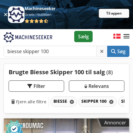
Machineseeker
Til appen
Gratis i butikken
Sælg
Søg
Brugte Biesse Skipper 100 til salg
(8)
Filter
Relevans
BIESSE
SKIPPER 100
Skip
Fjern alle filtre
Annoncer