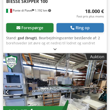
BIESSE
SKIPPER 100
18.000 €
Ponte di Piave
1.192 km
Fast pris plus moms
Forespørge
Ring op
Stand:
god (brugt)
, Bearbejdningscenter bestående af: 2
borehoveder (et øvre og et nedre) til lodret og vandret
boring 1 øvre fræsergruppe og 1 nedre fræsergruppe 1
øvre savgruppe og 1 nedre savgruppe
Auktion
STANDARDKONFIGURATION Cjdpjy E Ir Ejfx Apieha