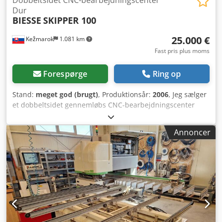
Dur
BIESSE
SKIPPER 100
25.000 €
Kežmarok
1.081 km
Fast pris plus moms
Forespørge
Ring op
Stand:
meget god (brugt)
, Produktionsår:
2006
, Jeg sælger
et dobbeltsidet gennemløbs CNC-bearbejdningscenter
Biesse Skipper 100, årgang 2006. Maskinen er meget
produktiv og hurtig, og den har et automatisk
Annoncer
indføringsbord. Arbejdslængde: 90-3000 mm.
Arbejdsbredde: 70-1000 mm. Arbejdshøjde: 8-60 mm.
Konfiguration pr. side: Fræsehoved 3,5 kW, 7000-18000
omdr./min. Csdshlhigjpfx Apioha 29+8+2 boreaggregater 1
notsav D.150 mm i X-retningen Software: BiesseWorks, CD
medfølger. Tilstanden er meget god – fuldt
funktionsdygtig. Automatisk centralsmøringssystem og
udsugningshætter. Komplet med sikkerhedsbarrierer,
transportelementer samt CE-mærkning. CE-certifikat og