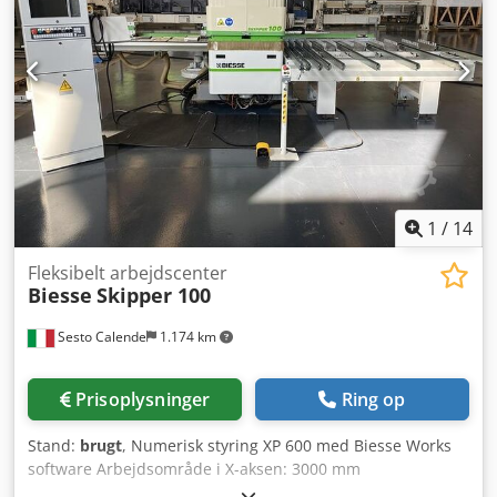
software Vægt: 3.000 kg Chedpfjydk Rmox Apioa UDSTYR
Automatisk læsesystem med motoriseret båndtransportør
2 spændeklemmer til fastgørelse og transport af panelet
1+1 vertikal elektromotor (nedre + øvre) med 3 akser 1+1
uafhængig sav (nedre + øvre) 29 + 29 uafhængige spindler
til vertikal boring i X- og Y-retning (øvre + nedre) 10 + 10
uafhængige spindler til horisontal boring i X- og Y-retning
(øvre + nedre) Automatisk aflæsningssystem med
motoriseret båndtransportør
1
/
14
Fleksibelt arbejdscenter
Biesse
Skipper 100
Sesto Calende
1.174 km
Prisoplysninger
Ring op
Stand:
brugt
, Numerisk styring XP 600 med Biesse Works
software Arbejdsområde i X-aksen: 3000 mm
Arbejdsområde i Y-aksen: 1000 mm Arbejdsområde i Z-