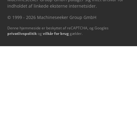
indholdet af linkede eksterne internetsider.
© 1999 - 2026 Machineseeker Group GmbH
Denne hjemmeside er beskyttet af reCAPTCHA, og Googles
privatlivspolitik
og
vilkår for brug
gælder.