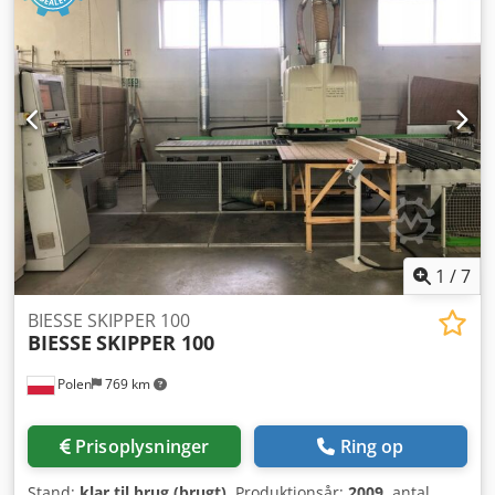
1
/
7
BIESSE SKIPPER 100
BIESSE
SKIPPER 100
Polen
769 km
Prisoplysninger
Ring op
Stand:
klar til brug (brugt)
, Produktionsår:
2009
, antal