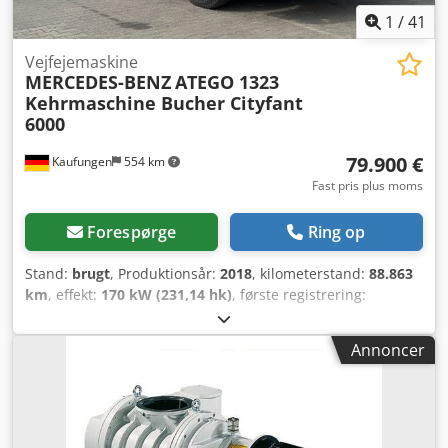
1
/
41
Vejfejemaskine
MERCEDES-BENZ
ATEGO 1323
Kehrmaschine Bucher Cityfant
6000
79.900 €
Kaufungen
554 km
Fast pris plus moms
Forespørge
Ring op
Stand:
brugt
, Produktionsår:
2018
, kilometerstand:
88.863
km
, effekt:
170 kW (231,14 hk)
, første registrering:
06/2018
, samlet vægt:
15.000 kg
, brændstoftype:
diesel
,
farve:
hvid
, akslekonfiguration:
2 aksler
, næste syn (TÜV):
Annoncer
08/2028
, geartype:
mekanisk
, emissionsklasse:
Euro 6
,
lastepladsvolumen:
6 m³
, Udstyr:
ABS, klimaanlæg
, Internt
køretøjsnummer: G400141 Tilgængelig med det samme på
vores plads i Kaufungen Flere oplysninger under: * Golec
Nutzfahrzeuge GmbH (tysk, engelsk, bulgarsk, russisk) *