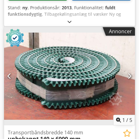
Stand:
ny
, Produktionsår:
2013
, Funktionalitet:
fuldt
funktionsdygtig
, Tilbagekølingsanlæg til væsker Ny og
ubrugt Dcedjw Dfmqjpfx Af Eek Du er velkommen til at
komme forbi til eftersyn efter aftale.
Annoncer
1
/
5
Transportbåndsbredde 140 mm
unbekannt
140 x 6000 mm