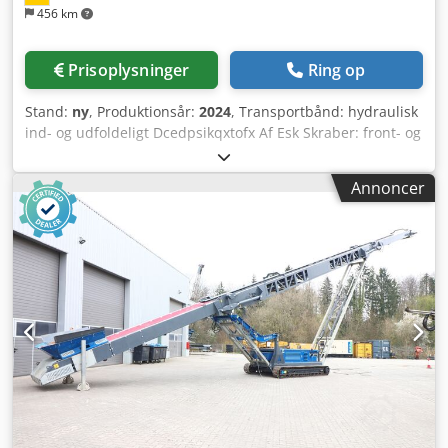
456 km
Prisoplysninger
Ring op
Stand:
ny
, Produktionsår:
2024
, Transportbånd: hydraulisk
ind- og udfoldeligt Dcedpsikqxtofx Af Esk Skraber: front- og
bagskraber Transportbåndslængde: 25.000 mm Motor:
Caterpillar 4.4 Fixed Speed Engine, 133 hk
Annoncer
Larvebåndsundervogn: bælteplader 400 mm Udkastshøjde
ved 22,5° / 27,5°: 8.820 / 11.000 mm
Transportbåndsbredde: 1.200 mm Indfødningsbunker:
kapacitet 8 m³