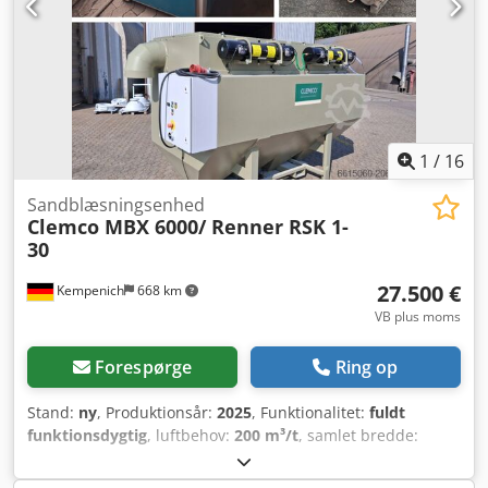
TSP 7000 Almindelige batteristørrelser på lager, kontakt os
gerne. Transport kan arrangeres.
1
/
16
Sandblæsningsenhed
Clemco MBX 6000/ Renner RSK 1-
30
27.500 €
Kempenich
668 km
VB plus moms
Forespørge
Ring op
Stand:
ny
, Produktionsår:
2025
, Funktionalitet:
fuldt
funktionsdygtig
, luftbehov:
200 m³/t
, samlet bredde:
2.400 mm
, total højde:
2.350 mm
, samlet længde:
3.500
mm
, Patronfilteranlæg MBX-6000 med 8 patroner. Til