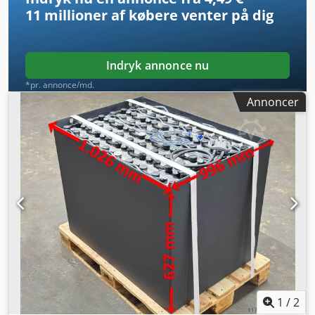
11 millioner af købere
venter på dig
Indryk annonce nu
*pr. annonce/md.
Annoncer
1
/
2