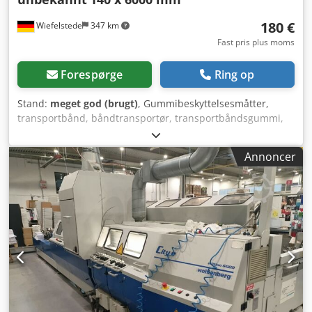
180 €
Wiefelstede
347 km
Fast pris plus moms
Forespørge
Ring op
Stand:
meget god (brugt)
, Gummibeskyttelsesmåtter,
transportbånd, båndtransportør, transportbåndsgummi,
gummibåndtransportør, transportbånd, transportbånd.
Dcedpsvu Tausfx Af Eok -Transportbånd: Transportbånd,
Annoncer
ubrugt. -Bredde: 140 mm -Ustrakt længde: 6 m -
Transportdimension: Ø 660 x 140 mm -Vægt: 5,9 kg