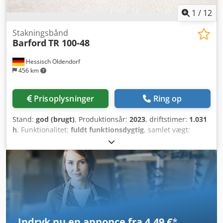
1
/
12
Stakningsbånd
Barford
TR 100-48
Hessisch Oldendorf
456 km
Prisoplysninger
Ring op
Stand:
god (brugt)
, Produktionsår:
2023
, driftstimer:
1.031
h
, Funktionalitet:
fuldt funktionsdygtig
, samlet vægt:
18.999 kg
, Bredde på bånd: 1.200 mm Båndlængde: 30.500
mm Dimensioner i arbejdsstilling: 28.219 x 2.489 x 12.268
mm (L x B x H) Aflæsningshøjde ved 22° hældning: 12.268
mm Dcjdpfx Afjyw Hlue Esk Motorfabrikant: Cat C2.8
Driftsvægt: 18.999 kg Transportdimensioner: 16.078 x 2.489
x 3.149 mm (L x B x H) Motorydelse: 55 kW Kapacitet: ca.
700 t/t
Indryk nu en annonce fra 4,49 €
*