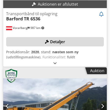
Auktionen er afsluttet
Transportbånd til oplagring
Barford
TR 6536
Vorarlberg
987 km
Detaljer
Produktionsår:
2020
, stand:
næsten som ny
(udstillingsmaskine)
, Funktionalitet:
fuldt
funktionsdygtig
, maskine/køretøjsnummer:
KE-TR6536-C-
A-442
, Stakningsbåndtransportør til direkte indføring over
Auktion
knusnings- / sigteanlæg. TEKNISKE DETALJER
Stakningskapacitet: op til 300 t/t ved skråningsvinkel på 37°
Bulkdensitet: 1,7 kg/dm³ Dsdpomv E Igsfx Af Esck
Stakningskapacitet (drejning 0°): 2500 t Stakningskapacitet
(drejning 90°): 8500 t Stakningskapacitet (drejning 180°):
15000 t Indføringsstørrelse: 0 / 200 mm
Transportbåndslængde: 18.252 mm (AA)
Transportbåndsbredde: 900 mm Aflæsningshøjde: maks.