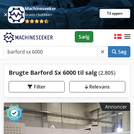
Machineseeker
Til appen
Gratis i butikken
Sælg
Søg
Brugte Barford Sx 6000 til salg
(2.805)
Filter
Relevans
Annoncer