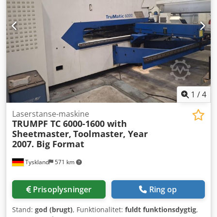
1
/
4
Laserstanse-maskine
TRUMPF TC 6000-1600 with
Sheetmaster,
Toolmaster, Year
2007. Big Format
Tyskland
571 km
Prisoplysninger
Ring op
Stand:
god (brugt)
, Funktionalitet:
fuldt funktionsdygtig
,