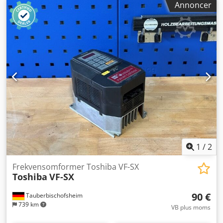
Annoncer
rygbearbejdningsstationer - Hotmelt rygklæbeværk med
integreret forsmelter - Hotmelt sideklæbeværk med
integreret forsmelter - PUR rygklæbeværk med integreret
tøndeforsmeltesystem - PUR / Hotmelt opvarmnings- og
rengøringsstation - Forskæringsstation VSS til produktion
af omslagsbrochurer i én arbejdsgang - Roterende
omslagslægger - Rilningsstation med 2 og 4 riller 2
presningsstationer - Udstyr til små formater (min. 140 x 75
x 2 mm) - Udløbskanal - Nedlægningsenhed
1
/
2
Frekvensomformer Toshiba VF-SX
Toshiba
VF-SX
90 €
Tauberbischofsheim
739 km
VB plus moms