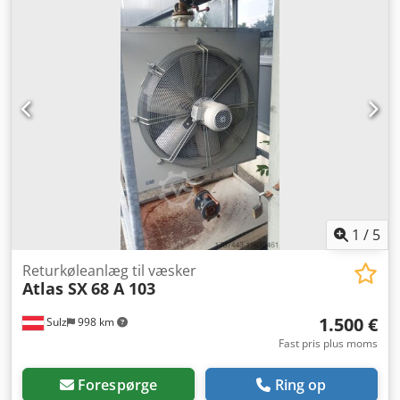
37° Bulkvægt: 1,7 kg/dm³ Stabelkapacitet (drejning 0°):
2.500 t Stabelkapacitet (drejning 90°): 8.500 t
Stabelkapacitet (drejning 180°): 15.000 t
Indføringsstørrelse: 0 / 200 mm Transportbåndslængde:
18.252 mm (AA) Transportbåndsbredde: 900 mm
Aflæsningshøjde: maks. 8.320 mm Gummibånd: 3-lags glat
inkl. båndskrabere Larvebåndsundervognslængde: 2.500
mm Pladebredde: 400 mm Perkins dieselmotor: 37 kW
Egenvægt: ca. 8.000 kg YDERLIGERE UDRUSTNING - Kabel-
fjernbetjening til undervogn med larvebånd - Hydraulisk
sammenklappelig hovedsektion - Central smørestation
1
/
5
Returkøleanlæg til væsker
Atlas SX
68 A 103
1.500 €
Sulz
998 km
Fast pris plus moms
Forespørge
Ring op