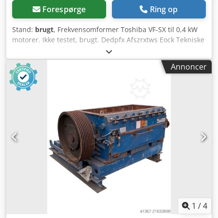
Forespørge
Ring op
Stand:
brugt
, Frekvensomformer Toshiba VF-SX til 0,4 kW
motorer. Ikke testet, brugt. Dedpfx Afszrxtws Eock Tekniske
data: - Tekniske specifikationer: Se billederne.
Annoncer
1
/
4