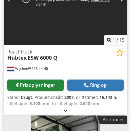
brugervejledning på tysk, 5" Bluetooth® touchscreen radio
+ DAB, reservehjul (reparationskit bortfalder), fuld
beklædning af føringsskinne til skydedør, Uconnect® LIVE
Service. Dcedpfx Afeyfh Hbe Esk
1
/
15
Reachtruck
Hubtex
ESW 6000 Q
Wijchen
553 km
Prisoplysninger
Ring op
Stand:
brugt
, Produktionsår:
2007
, driftstimer:
16.142 h
,
løftehøjde:
5.100 mm
, fri løftehøjde:
2.640 mm
,
brændstoftype:
elektrisk
, mastetype:
duplex
,
gaffellængde:
1.390 mm
, gaflens bredde:
1.110 mm
, total
Annoncer
højde:
3.800 mm
, samlet længde:
3.230 mm
, samlet
bredde:
1.890 mm
, farve:
rød
, Egenvægt: 7.740 kg