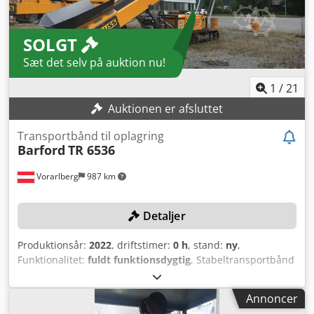
8.320 mm Gummibælte: 3-lags glat, inkl. båndskrabere
Raupeunderstel længde: 2.500 mm Pladebredde: 400 mm
SOLGT
Perkins dieselmotor: 37 kW Egenvægt: ca. 8.000 kg ØVRIGE
OPLYSNINGER - Kabel-fjernbetjening til larvefod -
Sæt det selv på auktion nu!
Hovedstykke hydraulisk nedklappeligt - Central
smørepunkt
1
/
21
Auktionen er afsluttet
Transportbånd til oplagring
Barford
TR 6536
Vorarlberg
987 km
Detaljer
Produktionsår:
2022
, driftstimer:
0 h
, stand:
ny
,
Funktionalitet:
fuldt funktionsdygtig
, Stabeltransportbånd
til direkte indføring via knuse- / sigteenhed. Maskinen er
ubrugt og som ny! TEKNISKE DETALJER Dsdpfspdqr Ejx Af
Annoncer
Esck Stabelkapacitet: op til 300 t/t ved en tippevinkel på