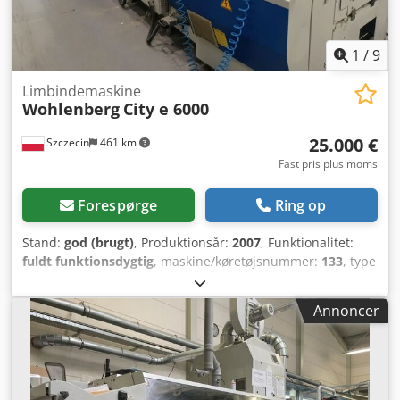
1
/
9
Limbindemaskine
Wohlenberg
City e 6000
25.000 €
Szczecin
461 km
Fast pris plus moms
Forespørge
Ring op
Stand:
god (brugt)
, Produktionsår:
2007
, Funktionalitet:
fuldt funktionsdygtig
, maskine/køretøjsnummer:
133
, type
indgangsstrøm:
trefaset
, indgangsspænding:
400 V
,
indgangsstrøm:
44 A
, indgangsfrekvens:
50 Hz
, Udstyr:
Annoncer
dokumentation / manual
, God dag, Dsdpfx Aezrvkmjf Eeck
Til salg: Wohlenberg City E 6000 fra 2007, inklusive en
Wohlenberg-opsamler med 12 stationer samt
forbindelseselementer (forbindelsestransportere, lige eller
buede). Dette er en solid, automatisk maskine til