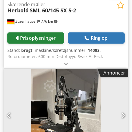
Skærende møller
Herbold
SML 60/145 SX 5-2
Zuzenhausen
776 km
Prisoplysninger
Ring op
Stand:
brugt
, maskine/køretøjsnummer:
14083
,
Rotordiameter: 600 mm Dedpfoyyd Swsx Af Eeck
Rotorbredde: 1450 mm Rotorknive: 5 rækker Stator-knive: 2
rækker Indløbstværsnit ca. 1450 x 700 mm Drivmotor: 75
Annoncer
kW