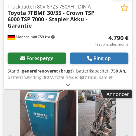
Truckbatteri 80V 6PZS 750AH - DIN A
Toyota 7FBMF 30/35 - Crown TSP
6000
TSP 7000 - Stapler Akku -
Garantie
4.790 €
Mannheim
759 km
Fast pris plus moms
Forespørge
Ring op
Stand:
generelrenoveret (brugt)
, batterikapacitet:
750 Ah
,
batterispænding:
80 V
, total højde:
627 mm
, samlet
længde:
1.026 mm
, samlet bredde:
996 mm
, Testet
truckbatteri til din gaffeltruck - 80V 6PZS 750AH - DIN A + 1
Annoncer
års garanti + inkl. aquamatik system + inkl. slutafledere og
REMA 320 stik (andre stik kan monteres efter behov) +
Kapacitet: min. 90-100% (C5 kapacitetsprotokol medfølger
ved levering) + Produktionsår 2024 Mål: Længde: 1.026 mm
Bredde: 996 mm Dodpfxsy Rnp Ij Af Eock Højde: 627 mm
Vægt: ca. 1.730 kg Passer til følgende modeller og flere:
Toyota 7FBMF30 Toyota 7FBMF35 Crown TSP 6000-D Crown