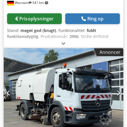
Warstein
541 km
Prisoplysninger
Ring op
Stand:
meget god (brugt)
, Funktionalitet:
fuldt
funktionsdygtig
, Produktionsår:
2006
, Stråle driftstid:
12.577 timer Laser driftstid: 72.745 timer inkl. Sheetmaster
Dcjdpfsznir Aex Af Eek
Annoncer