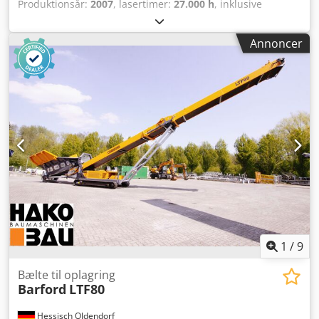
Produktionsår:
2007
, lasertimer:
27.000 h
, inklusive
Sheetmaster, Gripmaster og Toolmaster. Dcedszr Ha Eepfx
Af Eek Byggeår 2007.
Annoncer
1
/
9
Bælte til oplagring
Barford
LTF80
Hessisch Oldendorf