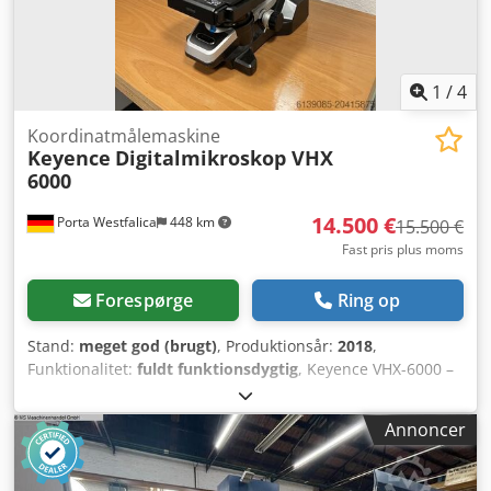
1
/
4
Koordinatmålemaskine
Keyence
Digitalmikroskop VHX
6000
14.500 €
Porta Westfalica
448 km
15.500 €
Fast pris plus moms
Forespørge
Ring op
Stand:
meget god (brugt)
, Produktionsår:
2018
,
Funktionalitet:
fuldt funktionsdygtig
, Keyence VHX-6000 –
Ydeevnedigitalmikroskop til industrielle applikationer,
forskning og kvalitetssikring. Stand: Brugt, meget god
Annoncer
stand, fuldt funktionsdygtig. Ikke-ryger miljø, ingen skader.
✅ Tekniske data: Forstørrelse: 0,1× til 5.000× (nuværende
konfiguration op til 2.500×) Billedopløsning: op til 4.800 ×