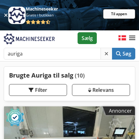
Machineseeker
Til appen
Gratis i butikken
Sælg
Søg
Brugte Auriga til salg
(10)
Filter
Relevans
Annoncer