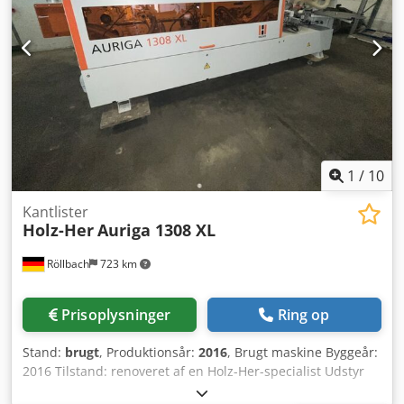
1
/
10
Kantlister
Holz-Her
Auriga 1308 XL
Röllbach
723 km
Prisoplysninger
Ring op
Stand:
brugt
, Produktionsår:
2016
, Brugt maskine Byggeår:
2016 Tilstand: renoveret af en Holz-Her-specialist Udstyr
og tekniske data: - Grundmaskine med manuel justering af