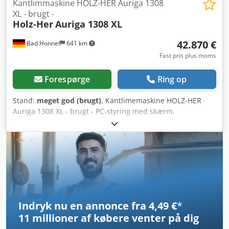
på kort sigt Placering: 63934 Röllbach
Kantlimmaskine HOLZ-HER Auriga 1308
XL - brugt -
Holz-Her
Auriga 1308 XL
42.870 €
Bad Honnef
641 km
Fast pris plus moms
Forespørge
Ring op
Stand:
meget god (brugt)
, Kantlimemaskine HOLZ-HER
Auriga 1308 XL - brugt - PC-styring med skærm,
Touchscreen, Svingbart betjeningspanel,
Programhukommelse, Automatisk trykbrog-regulering,
Fremføring via transportkæde, Udtrækkelig
emneunderstøttelse, Diamantforsatsfræsere til medløb og
modløb, Strimmelmagasin, Standby-funktion,
Patronsystem Glu Jet, Patronsystem med følende dyse,
Mulighed for brug af PUR-lim, Trykværk med drevet rulle,
Pneumatisk styring af trykværk, Afkortersav med 2 HF-
Indryk nu en annonce fra 4,49 €
*
motorer, Afkortersav pneumatisk svingbar,
11 millioner af købere
venter på dig
Plan-/radiusfræsestation, Motorisk positioneringsstyring af