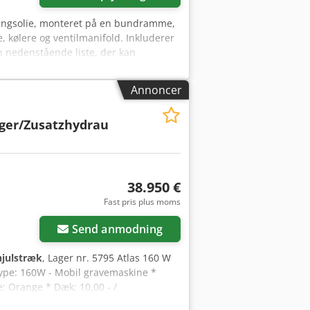
ætningsolie, monteret på en bundramme,
, kølere og ventilmanifold. Inkluderer
n nedenstående liste, der kan
at køberen inden for 24 timer efter
de Business Partner Due Diligence
Annoncer
, EUS), og hvis køberen ikke er
 og EUS-formularer kan downloades fra
eger/Zusatzhydrau
38.950 €
Fast pris plus moms
Send anmodning
hjulstræk
, Lager nr. 5795 Atlas 160 W
Type: 160W - Mobil gravemaskine *
: Orange * Dæk: 10.00 - /
 153 hk, vandkølet * 2-skals gribearm