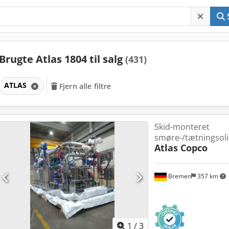
Brugte Atlas 1804 til salg
(431)
ATLAS
Fjern alle filtre
Skid-monteret
smøre-/tætningsol
Atlas Copco
Bremen
357 km
1
/
3