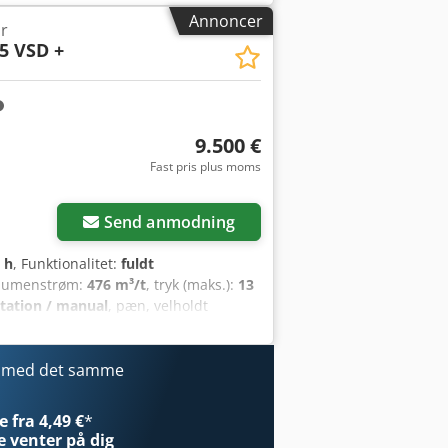
a. 2.855 timer * Hydrauliktilslutninger
Annoncer
r
iktank * 32 liters AdBlue-tank *
5 VSD +
 * Maks. km/t * Arbejdslygte *
vedrørende mulige fejl i annoncen: På
elte fejl i teksten eller
mellemsalg. Alle oplysninger er uden
ligere spørgsmål besvaret.
9.500 €
Fast pris plus moms
Anmod om flere
billeder
Send anmodning
 h
, Funktionalitet:
fuldt
olumenstrøm:
476 m³/t
, tryk (maks.):
13
tation / manual
, pæn, velholdt
r med det samme
 fra 4,49 €
*
e
venter på dig