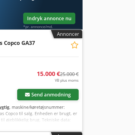
Indryk annonce nu
*pr. annonce/md.
Annoncer
as Copco GA37
15.000 €
25.000 €
VB plus moms
der
Send anmodning
ygtig
, maskine/køretøjsnummer:
las Copco til salg. Enheden er brugt, er
til øjeblikkelig brug. Tekniske data:
) Dsdpjzdqz Defx Amnskr Driftstimer:
g brug. Kompressoren kan efter