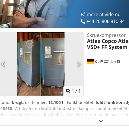
Få mere at vide nu
+44 20 806 810 84
Skruekompressor
Atlas Copco
Atl
VSD+ FF System
Kiel
221 km
Anmod om flere
bille
1
/
1
Stand:
brugt
, driftstimer:
12.100 h
, Funktionalitet:
fuldt funktionsd
010460
, Vi tilbyder en kraftfuld industriel kompressor af mærket At
blevet regelmæssigt vedligeholdt af kvalificeret personale og er klar 
Type: GA37 VSD+ FF (VSD+ teknologi for maksimal energieffektivitet
12.100 timer Tilstand: Brugt, meget velholdt og klar til øjeblikkeli