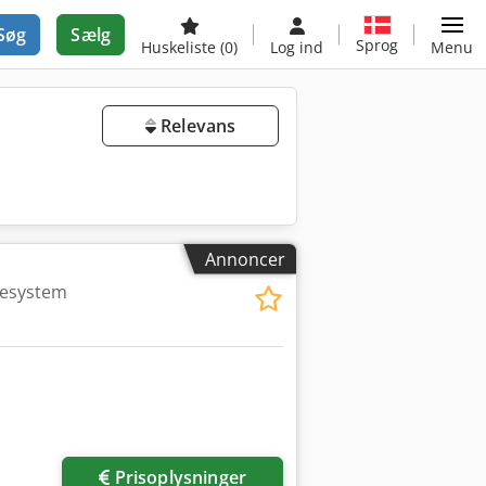
Søg
Sælg
Sprog
Huskeliste
(0)
Log ind
Menu
Relevans
Annoncer
iesystem
Prisoplysninger