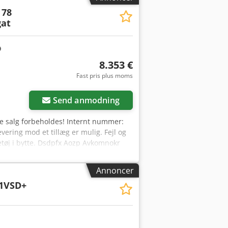
i annoncer, på internettet, prismærker
 78
 egenskaber. Sælger påtager sig intet
at
yrsdetaljer bør evt. kontrolleres
8.353 €
Fast pris plus moms
Send anmodning
e salg forbeholdes! Internt nummer:
ering mod et tillæg er mulig. Fejl og
etøj i bytte. Dsdpfx Aozp Avkomnokr
ere spørgsmål? Vi rådgiver dig gerne!
Annoncer
1VSD+