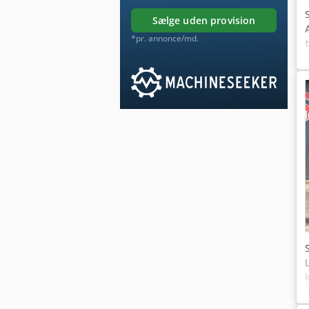
sælge uden provision
*pr. annonce/md.