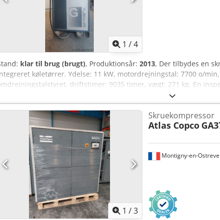
1
/
4
Stand:
klar til brug (brugt)
, Produktionsår:
2013
, Der tilbydes en 
integreret køletørrer. Ydelse: 11 kW, motordrejningstal: 7700 o/min, d
omdrejningstalstyret, driftstimer: 9035 timer, vægt: 271 kg. En ins
Nefx Amnekr
Skruekompressor
Atlas Copco
GA3
Montigny-en-Ostreve
1
/
3