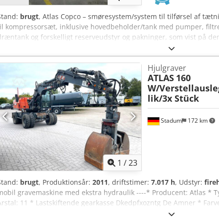
Stand:
brugt
, Atlas Copco – smøresystem/system til tilførsel af t
til kompressorsæt, inklusive hovedbeholder/tank med pumper, filtre
dræntank og forskelligt reserveudstyr og pakninger, som vist på de
downloades. Dksdpfozmadmox Amnsr Bemærk: Salget er betinget af, 
den betingede salgsaftale udfylder og indsender en tilfredsstillen
Hjulgraver
Check (BPDDC) og en erklæring fra slutbrugeren (End User Statement
ATLAS
160
slutbrugeren, skal dette gøres for hver enkelt slutbruger. BPDDC-
W/Verstellausl
hjemmesiden.
lik/3x Stück
Stadum
172 km
1
/
23
Stand:
brugt
, Produktionsår:
2011
, driftstimer:
7.017 h
, Udstyr:
fire
mobil gravemaskine med ekstra hydraulik ----* Producent: Atlas * 
Årstal: 11 * Lastskiftende gearkasse Dkedpfxozntg De Amner * Farve
Dobbeltmonterede dæk * kW/hk: 114 kW / 153 hk * Deutz-motor med