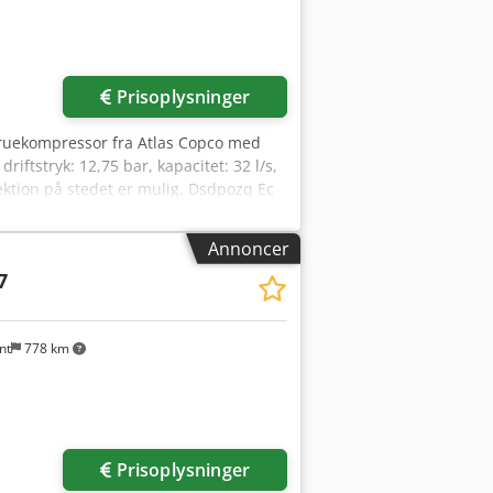
Prisoplysninger
skruekompressor fra Atlas Copco med
riftstryk: 12,75 bar, kapacitet: 32 l/s,
pektion på stedet er mulig. Dsdpozq Ec
Annoncer
7
nt
778 km
Prisoplysninger