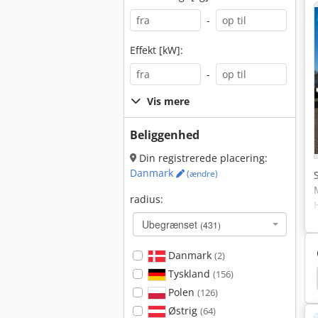
-
Effekt [kW]:
-
Vis mere
Beliggenhed
Din registrerede placering:
Danmark
(ændre)
radius:
Ubegrænset
(431)
Danmark
(2)
Tyskland
(156)
emaskiner
Gravemaskine
Liebherr Mobilkran
Polen
(126)
Østrig
(64)