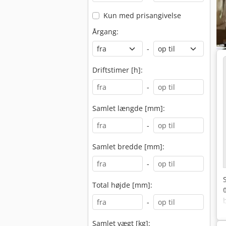
Kun med prisangivelse
Årgang:
-
Driftstimer [h]:
-
Samlet længde [mm]:
-
Samlet bredde [mm]:
-
Total højde [mm]:
-
Samlet vægt [kg]: