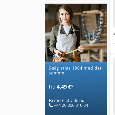
Sælg atlas 1804 med det
samme
fra
4,49 €
*
Få mere at vide nu
+44 20 806 810 84