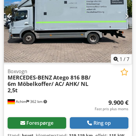
1
/
7
Boxvogn
MERCEDES-BENZ
Atego 816 BB/
6m Möbelkoffer/ AC/ AHK/ NL
2,5t
9.900 €
Achim
362 km
Fast pris plus moms
Forespørge
Ring op
Stand:
brugt
, kilometerstand:
319.119 km
, effekt:
115 kW