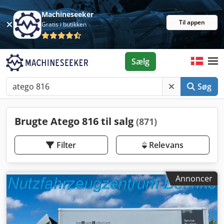
Machineseeker
Til appen
Gratis i butikken
Sælg
Søg
Brugte Atego 816 til salg
(871)
Filter
Relevans
Annoncer