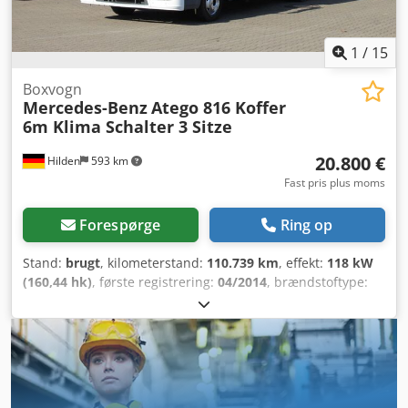
kontrolleres separat. Med forbehold for fejl og mellemsalg.
1
/
15
Boxvogn
Mercedes-Benz
Atego 816 Koffer
6m Klima Schalter 3 Sitze
20.800 €
Hilden
593 km
Fast pris plus moms
Forespørge
Ring op
Stand:
brugt
, kilometerstand:
110.739 km
, effekt:
118 kW
(160,44 hk)
, første registrering:
04/2014
, brændstoftype:
diesel
, tomvægt:
4.950 kg
, maksimal lastvægt:
2.540 kg
,
samlet vægt:
7.490 kg
, akslekonfiguration:
4x2
, bremser:
motorbremsning
, farve:
hvid
, førerhus:
anden
, geartype:
mekanisk
, emissionsklasse:
Euro 6
, affjedring:
stål-luft
,
antal sæder:
3
, lastepladsvolumen:
35 m³
, længde af
lastrum:
5.990 mm
, læsningsbredde:
2.490 mm
,