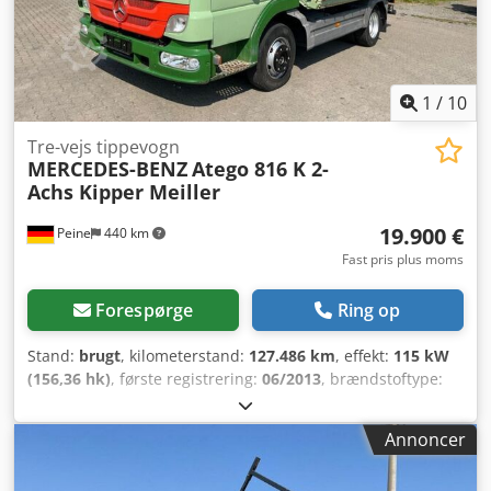
Klimaanlæg Dcsdpfozmydgsx Aa Ejk - Bladfjederaffjedring -
EURO 6 - Nyttelast: 2.140 kg - Dæk: 215/70R17,5 Meget god
stand, tysk køretøj. Eksportpris.
1
/
10
Tre-vejs tippevogn
MERCEDES-BENZ
Atego 816 K 2-
Achs Kipper Meiller
19.900 €
Peine
440 km
Fast pris plus moms
Forespørge
Ring op
Stand:
brugt
, kilometerstand:
127.486 km
, effekt:
115 kW
(156,36 hk)
, første registrering:
06/2013
, brændstoftype:
diesel
, samlet vægt:
7.490 kg
, farve:
grøn
, geartype:
mekanisk
, emissionsklasse:
Euro 5
, antal sæder:
3
,
Annoncer
lastepladsvolumen:
3 m³
, længde af lastrum:
4.000 mm
,
læsningsbredde:
2.300 mm
, lastepladshøjde:
400 mm
,