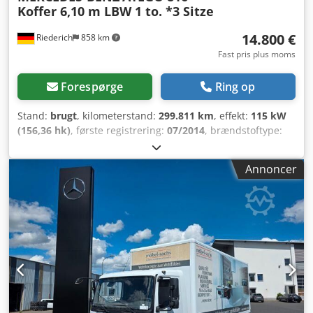
Koffer 6,10 m LBW 1 to. *3 Sitze
14.800 €
Riederich
858 km
Fast pris plus moms
Forespørge
Ring op
Stand:
brugt
, kilometerstand:
299.811 km
, effekt:
115 kW
(156,36 hk)
, første registrering:
07/2014
, brændstoftype:
diesel
, samlet vægt:
7.490 kg
, næste syn (TÜV):
03/2027
,
farve:
hvid
, geartype:
mekanisk
, emissionsklasse:
Euro 5
,
Annoncer
antal sæder:
3
, lastepladsvolumen:
36 m³
, længde af
lastrum:
6.100 mm
, læsningsbredde:
2.450 mm
,
lastepladshøjde:
2.400 mm
, Produktionsår:
2014
, Udstyr:
ABS, bagklap med lift
, ATEGO 816 varevogn, 6,10 m, med
lift, 1 ton. * Køretøjsnummer til kundehenvendelser: 4771
* Lift * BlueTec 5 (Euro V) * Midtersæde med
sikkerhedssele * Blokeringsfrit bremsesystem (ABS) *
Førersæde, standard, affjedret, Isringhausen * Gearkasse
G 56-6/6,29-0,78 * Motor, start-/stop-system * Fartpilot *
AdBlue-tank, 35 l * Sidespejle, elektriske, førerside *