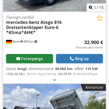
1
/
15
Tipvogn varebil
mercedes-benz
Atego 816
Dreiseitenkipper Euro-6
*Klima*AHK*
32.900 €
Berlin
490 km
Fast pris plus moms
Forespørge
Ring op
Stand:
brugt
, kilometerstand:
88.000 km
, effekt:
115 kW
(156,36 hk)
, første registrering:
04/2019
, brændstoftype:
diesel
, tomvægt:
4.827 kg
, samlet vægt:
7.490 kg
,
akslekonfiguration:
4x2
, brændstof:
diesel
, farve:
hvid
,
Annoncer
førerhus:
dagkabine
, geartype:
mekanisk
,
emissionsklasse:
Euro 6
, affjedring:
anden
, antal sæder:
2
,
samlet længde:
5.949 mm
, længde af lastrum:
4.000 mm
,
læsningsbredde:
2.350 mm
, lastepladshøjde:
400 mm
,