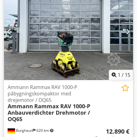
1
/
15
Ammann Rammax RAV 1000-P
påbygningskompaktor med
drejemotor / OQ65
Ammann
Rammax RAV 1000-P
Anbauverdichter Drehmotor /
OQ65
12.890 €
Burghaun
620 km