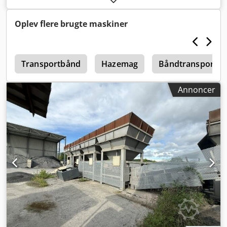
Dkjdszq S Hzjpfx Agvor -Transportbånd
Oplev flere brugte maskiner
0
Transportbånd
Hazemag
Båndtransportør
Annoncer