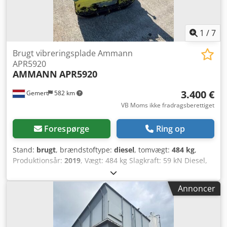
1
/
7
Brugt vibreringsplade Ammann
APR5920
AMMANN
APR5920
3.400 €
Gemert
582 km
VB Moms ikke fradragsberettiget
Forespørge
Ring op
Stand:
brugt
, brændstoftype:
diesel
, tomvægt:
484 kg
,
Produktionsår:
2019
, Vægt: 484 kg Slagkraft: 59 kN Diesel,
1-cylindret Hatz-motor (1b40) Fremad/baglæns. Dkodjxw H
Hcjpfx Agvsr Elstart. Pladebredde: 60 cm Pris pr. styk:
Annoncer
3.400,- € ekskl. moms. Flere på lager!