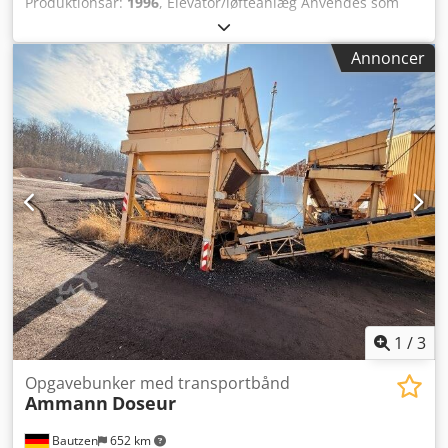
Produktionsår:
1996
, Elevator/løfteanlæg Anvendes som
RC-materialetransportør H 26 m Dodpozq S Dasfx Agvekr
Annoncer
1
/
3
Opgavebunker med transportbånd
Ammann
Doseur
Bautzen
652 km