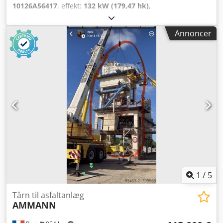
10126A56417
, effekt:
132 kW (179,47 hk)
,
omdrejningshastighed (min.):
1.490 o/min
,
indgangsspænding:
400 V
, indgangsstrøm:
228 A
, samlet
Annoncer
vægt:
1.020 kg
, samlet længde:
1.200 mm
, samlet bredde:
800 mm
, total højde:
1.100 mm
, AMMANN motor, type
SEV-315M4 Tekniske specifikationer: Model: SEV-315M4
Fabrikant: AMMANN Nominel effekt: 132 kW
Driftsspænding 50 Hz: 400 V Nominel hastighed: 1.490
o/min Dodott Auuspfx Agvokr Flere detaljer, se billeder og
typeskilt Stand: Brugt, renoveret lagervare.
Leveringsomfang: 1 europalle med 1 motor
1
/
5
Tårn til asfaltanlæg
AMMANN