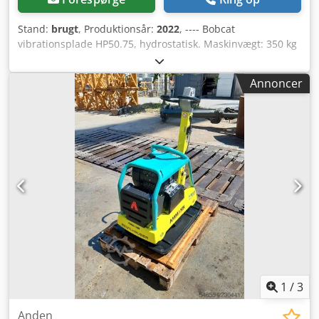
Stand:
brugt
, Produktionsår:
2022
, ---- Bobcat
vibrationsplade HP50.75, hydrostatisk. Maskinvægt: 350 kg
Længde af bundplade: 450 mm Maskinlængde: 900 mm
Dedszkz Tkjpfx Agvjkr Maskinlængde med håndtag: 1.600
Annoncer
mm Maskinhøjde: 820 mm Håndtagshøjde (arbejde): 1.000
mm Håndtagshøjde (transport): 1.500 mm Maskinbredde:
450/600/750 mm Motor: Hatz Supra 1D50S Brændstof:
Diesel Motoreffekt ved omdr./min.: 7 kW ved 3200 Maks.
vibrationsfrekvens: 70 Hz Maks. centrifugalkraft: 50 kN
Stigningskapacitet: 36 % Amplitude: 1,7 mm
1
/
3
Anden