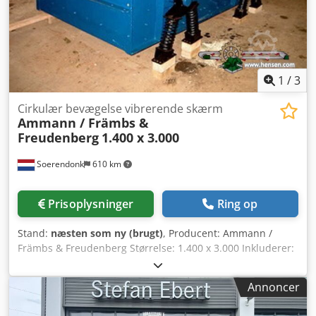
1
/
3
Cirkulær bevægelse vibrerende skærm
Ammann / Främbs &
Freudenberg
1.400 x 3.000
Soerendonk
610 km
Prisoplysninger
Ring op
Stand:
næsten som ny (brugt)
, Producent: Ammann /
Främbs & Freudenberg Størrelse: 1.400 x 3.000 Inkluderer:
– Drift – Kardanaksler Dkjdsg Snutjpfx Agvor –
Federelementer Soldemaskinen er renoveret, sandblæst og
Annoncer
malet.