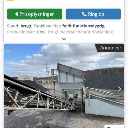
Prisoplysninger
Ring op
Stand:
brugt
, Funktionalitet:
fuldt funktionsdygtig
,
Produktionsår:
1996
, Brugt materialehåndteringsanlæg
Dodpfxezq S Ave Agvekr -Udtagningsbånd -Transportbånd
Annoncer