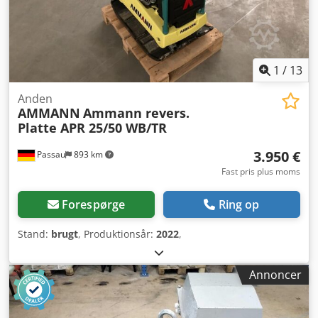
1
/
13
Anden
AMMANN
Ammann revers.
Platte APR 25/50 WB/TR
3.950 €
Passau
893 km
Fast pris plus moms
Forespørge
Ring op
Stand:
brugt
, Produktionsår:
2022
,
Annoncer