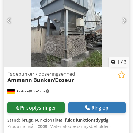
1
/
3
Fødebunker / doseringsenhed
Ammann
Bunker/Doseur
Bautzen
652 km
Prisoplysninger
Ring op
Stand:
brugt
, Funktionalitet:
fuldt funktionsdygtig
,
Produktionsår:
2003
, Materialopbevaringsbeholder -
Overbygning -Gitterrist -Udtagelses-/overførselsbånd