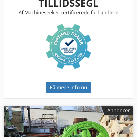
TILLIDSSEGL
Tørretromle: Længde - 11 m Diameter - 2,7 m Drift af
tromle - 4 x 22 kW Brænder - 2 typer brændstof
Af Machineseeker certificerede forhandlere
Brændereffekt - 24 MW Blandetårn Varme beholdere: Antal
fraktioner - 6 stk Dsdpfx Agsy Nc Tfsvjkr Antal varme
beholdere + bypass - 6+1 Samlet kapacitet for varme
beholdere - 70 t Vægte: Mineralvægt max - 4.460 kg
Bitumenvægt max - 400 kg Filler-vægt max - 440 kg
Puddelblander: Maks. blandekapacitet - 4.300 kg
Blandermotor - 2 x 45 kW Færdigblandet lager: Samlet
kapacitet - 90 t (2 x 45 t) Antal beholdere - 2 stk
Tilsætningsstoffer: klæbemiddel, cellulose Bitumentanke
(stående tanksystem): Antal tanke - 4 stk Samlet kapacitet -
320 t Elvarme - 7,5+24 kW Filler-siloer: Silokapacitet - 2 x 80
Få mere info nu
t Kuldstøv-silo - 12 m³ Intern filler-kapacitet - 80 t Filter:
Producent - DM-IF 750 Luftstrøm - 101.138 m³/t Motor:
udsugningsventilator 160 kW Filterareal - 1.125 m²
Anlæggets højde - 27 m Transportomkostninger afholdes
Annoncer
af køber.