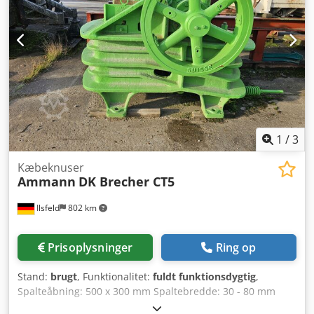
1
/
3
Kæbeknuser
Ammann
DK Brecher CT5
Ilsfeld
802 km
Prisoplysninger
Ring op
Stand:
brugt
, Funktionalitet:
fuldt funktionsdygtig
,
Spalteåbning: 500 x 300 mm Spaltebredde: 30 - 80 mm
Djdpjy Tyaqjfx Agvskr Vægt: 6.100 kg Effektbehov: 22 kW