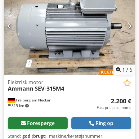
1
/
6
Elektrisk motor
Ammann
SEV-315M4
2.200 €
Freiberg am Neckar
815 km
Fast pris plus moms
Forespørge
Ring op
Stand:
god (brugt)
, maskine/køretøjsnummer: