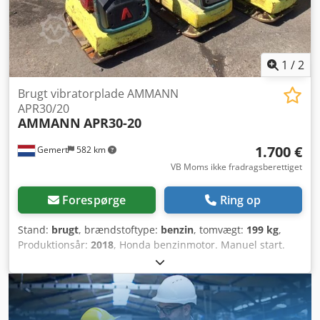
1
/
2
Brugt vibratorplade AMMANN
APR30/20
AMMANN
APR30-20
1.700 €
Gemert
582 km
VB Moms ikke fradragsberettiget
Forespørge
Ring op
Stand:
brugt
, brændstoftype:
benzin
, tomvægt:
199 kg
,
Produktionsår:
2018
, Honda benzinmotor. Manuel start.
Vægt: 199 kg Slagkraft: 30 kN Pladebredde: 50 cm Frem/bak
Pris: 1.700,- € ekskl. moms Dkjdsxw H Hvspfx Agvor Flere på
lager!