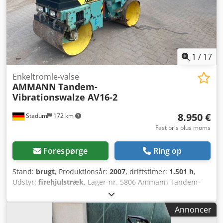
1
/
17
Enkeltromle-valse
AMMANN
Tandem-
Vibrationswalze AV16-2
8.950 €
Stadum
172 km
Fast pris plus moms
Forespørge
Ring op
Stand:
brugt
, Produktionsår:
2007
, driftstimer:
1.501 h
,
Udstyr:
firehjulstræk
, Lager-nr. 5806 Ammann Tandem-
vibrationskøller, model AV16-2 ---- * Fabrikat: Ammann *
Model: AV16-2 * Årgang: 2007 * Farve: Gul * Læste
Annoncer
driftstimer: 1.501 timer Dkjdsy Sq Uiepfx Agvsr * Vægt: