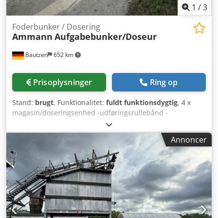
1
/
3
Foderbunker / Dosering
Ammann
Aufgabebunker/Doseur
Bautzen
652 km
Prisoplysninger
Ring op
Stand:
brugt
, Funktionalitet:
fuldt funktionsdygtig
, 4 x
magasin/doseringsenhed -udføringsrullebånd -
transportbånd/overførselsbånd Dkodpjzq S Huefx Agvor -
elektrisk installation, såfremt den findes
Annoncer