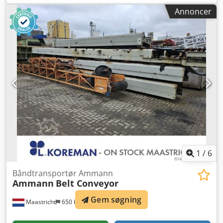
Maskinen er blevet komplet værkstedsrenoveret og er
Annoncer
udstyret med nye knusebakker og nye sidekiler.
1
/
6
Båndtransportør Ammann
Ammann
Belt Conveyor
Gem søgning
Maastricht
650 km