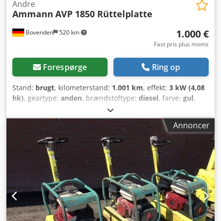
Andre
Ammann
AVP 1850 Rüttelplatte
1.000 €
Bovenden
520 km
Fast pris plus moms
Forespørge
Ring op
Stand:
brugt
, kilometerstand:
1.001 km
, effekt:
3 kW (4,08
hk)
, geartype:
anden
, brændstoftype:
diesel
, farve:
gul
,
tomvægt:
111 kg
, første registrering:
01/2006
,
Produktionsår:
2006
, førerhus:
anden
, Køretøjets placering:
Annoncer
Bovenden, Dkjdsxy Sw Sspfx Agvjr Hatz dieselmotor!
OPLYSNINGER OM TILBEHØR UDEN GARANTI, forbehold for
ændringer, mellemsalg og fejl!