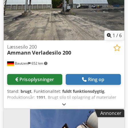
1
/
6
Læssesilo 200
Ammann
Verladesilo 200
Bautzen
652 km
Prisoplysninger
Ring op
Stand:
brugt
, Funktionalitet:
fuldt funktionsdygtig
,
Produktionsår:
1991
, Brugt silo til oplagring af materialer
Djdpfxszq S Ewj Agvjkr Producent: Ulrich Samlet volumen:
200 ton -Transportørbånd -Haleværk -Elektrisk installation
Annoncer