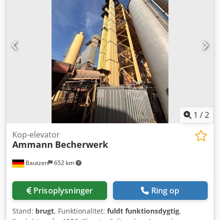
1
/
2
Kop-elevator
Ammann
Becherwerk
Bautzen
652 km
Prisoplysninger
Ring op
Stand:
brugt
, Funktionalitet:
fuldt funktionsdygtig
,