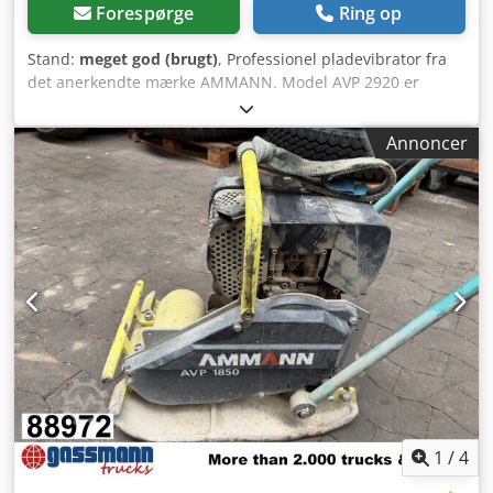
Forespørge
Ring op
Stand:
meget god (brugt)
, Professionel pladevibrator fra
det anerkendte mærke AMMANN. Model AVP 2920 er
udstyret med en pålidelig HATZ dieselmotor med en effekt
på 5 kW. Maskinen er beregnet til professionelle
Annoncer
belægningsopgaver, vejbygning samt komprimering af
jord, brosten, stabilgrus og asfalt. Enheden er fuldt
mekanisk og har en solid tysk konstruktion. Visuel tilstand
svarer til billederne – normale brugsspor. Tekniske data: •
Fabrikant: AMMANN • Model: AVP 2920 • Produktionsår:
1999 • Motor: HATZ Diesel • Motortype: 1B30-6 • Effekt: 5
kW • Arbejdsvægt: 190 kg • Manuel start • Made in
Germany Anvendelse: • Komprimering af brosten •
Belægningsarbejde • Vejbygning • Komprimering af jord og
stabilgrus • Udgravninger og fundamenter Tilstand: Dsdsy
Sifyopfx Agvskr Brugt og komplet maskine. HATZ-motor –
en robust og anerkendt dieselenhed.
1
/
4