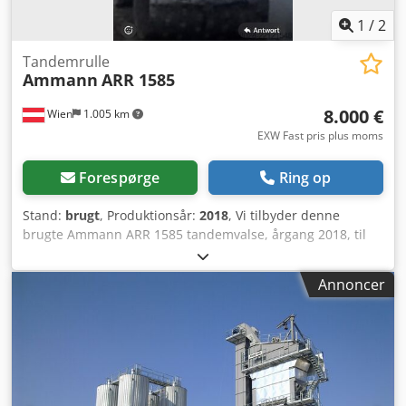
1
/
2
Tandemrulle
Ammann
ARR 1585
8.000 €
Wien
1.005 km
EXW Fast pris plus moms
Forespørge
Ring op
Stand:
brugt
, Produktionsår:
2018
, Vi tilbyder denne
brugte Ammann ARR 1585 tandemvalse, årgang 2018, til
salg. Type: ARR 1585 Serienummer: 558D063
Dkodpjzddcpofx Agvsr Driftsvægt: 1.395 kg Maksimalvægt:
Annoncer
1.405 kg Nominel effekt: 13,2 kW Årgang: 2018 Hvis du har
spørgsmål eller ønsker yderligere information, er du
velkommen til at sende os en besked eller ringe.