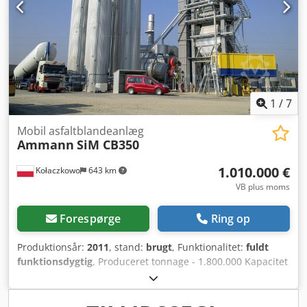
1
/
7
Mobil asfaltblandeanlæg
Ammann
SiM CB350
1.010.000 €
Kołaczkowo
643 km
VB plus moms
Forespørge
Ring op
Produktionsår:
2011
, stand:
brugt
, Funktionalitet:
fuldt
funktionsdygtig
, Produceret tonnage - 1.800.000 Kapacitet
- 350 t/t Første opstilling i Polen - 2011 Maskinen er aktuelt
adskilt i komponentdele til transport. Kolde fødere: Antal
beholdere - 8 stk Kapacitet pr. beholder - 14 m³