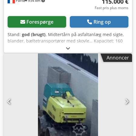
115.000 €
Paris
954 km
Fast pris plus moms
Forespørge
Ring op
Stand:
god (brugt)
, Midtertårn på asfaltanlæg med sigte,
blander, bæltetransportører med skovle… Kapacitet: 160
tons/time Dkedpfey Hf Duex Agvsr
Annoncer