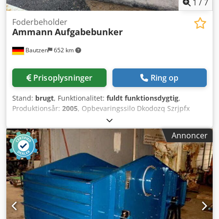
1
/
7
Foderbeholder
Ammann
Aufgabebunker
Bautzen
652 km
Prisoplysninger
Ring op
Stand:
brugt
, Funktionalitet:
fuldt funktionsdygtig
,
Produktionsår:
2005
, Opbevaringssilo Dkodozq Szrjpfx
Agvor Gitterskel Aftransportbånd Transportbånd, 12 m,
med båndbredde på 650 mm.
Annoncer