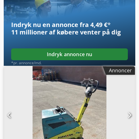
Indryk nu en annonce fra 4,49 €
*
11 millioner af købere
venter på dig
Indryk annonce nu
*pr. annonce/md.
Annoncer