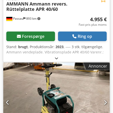
AMMANN
Ammann revers.
Rüttelplatte APR 40/60
4.955 €
Passau
893 km
Fast pris plus moms
Forespørge
Ring op
Stand:
brugt
, Produktionsår:
2023
, ---- 3 stk. tilgængelige.
Ammann vendeplade. Vibrationsplade APR 40/60 Varenr.:
100563147 Årgang: 2023 Ammann vendeplade.
Vibrationsplade APR 40/60 Varenr.: 100563148 Årgang:
Annoncer
2023 Data: Dsdpfx Aszkzzbegvskr Motor: Hatz / Diesel
Maskinvægt: 284 kg Kompakteringsbredde: 600 mm