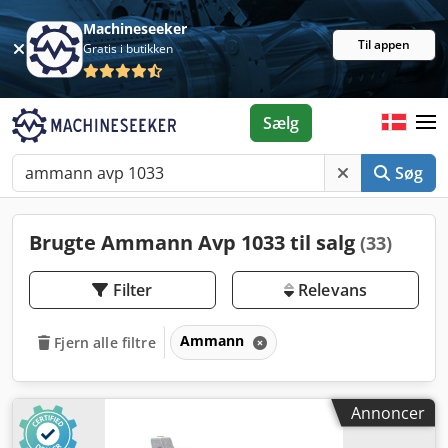
Machineseeker
Til appen
Gratis i butikken
Sælg
Søg
Brugte Ammann Avp 1033 til salg
(33)
Filter
Relevans
Ammann
Fjern alle filtre
Annoncer