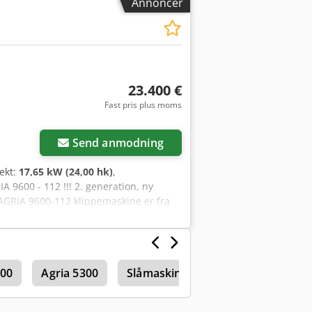
Annoncer
lse koster 400,- € i hele landet via
23.400 €
Fast pris plus moms
Send anmodning
fekt:
17,65 kW (24,00 hk)
,
IA 9600 - 112 !!! 2. generation, ny
AGRIA 9600-112 klippemaskine er fra
iftstimer ifølge tælleren. Den er i
ledende udsalgspris er 44.900,- €.
se/prøvekørsel er muligt! Dcsdpfx Asv
firma! - Finansiering/leasing kan
400
Agria 5300
Slåmaskine (landbrug)