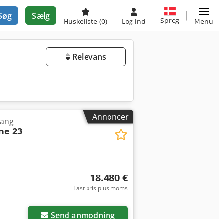
Søg
Sælg
Sprog
Huskeliste
(0)
Log ind
Menu
Relevans
Annoncer
tang
ne 23
18.480 €
Fast pris plus moms
Send anmodning