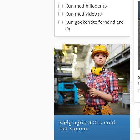
Kun med billeder
(5)
Kun med video
(0)
Kun godkendte forhandlere
(0)
Sælg agria 900 s med
lippere
Echo Plæneklipper
Plejl Plæneklipper
det samme