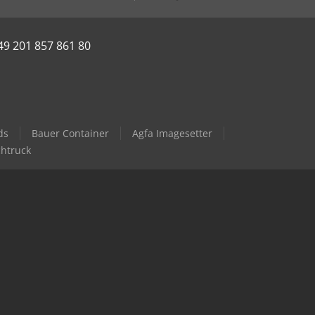
49 201 857 861 80
ds
Bauer Container
Agfa Imagesetter
chtruck