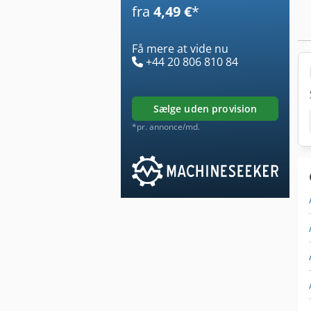
fra
4,49 €
*
Få mere at vide nu
+44 20 806 810 84
sælge uden provision
*pr. annonce/md.