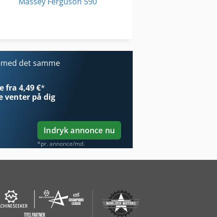
Massey Ferguson 590
Massey Ferguson 690
Tecna 7900
r med det samme
 fra 4,49 €
*
e
venter på dig
Indryk annonce nu
*pr. annonce/md.