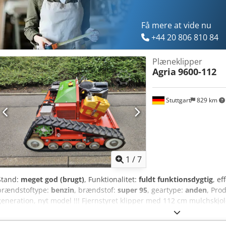
Få mere at vide nu
+44 20 806 810 84
Plæneklipper
Agria
9600-112
Stuttgart
829 km
1
/
7
Stand:
meget god (brugt)
, Funktionalitet:
fuldt funktionsdygtig
, ef
brændstoftype:
benzin
, brændstof:
super 95
, geartype:
anden
, Pro
generation, nyt model !!! Fjernstyret klipper med 112 cm mulchskjo
har kun 304 driftstimer ifølge tælleren og er i meget god samlet s
Service er netop udført. Dcjdpfx Agoxa Ar Tjkjk Aktuel vejledende pris