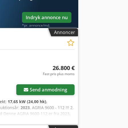
Indryk annonce nu
*pr. annonce/md.
Annoncer
26.800 €
Fast pris plus moms
Send anmodning
fekt:
17,65 kW (24,00 hk)
,
duktionsår:
2023
, AGRIA 9600 - 112 !!! 2.
ld Denne AGRIA 9600-112 er fra 2023,
tand med normale brugsspor og slitage.
 er 44.900,- €. Nettopris: 26.806,- € //