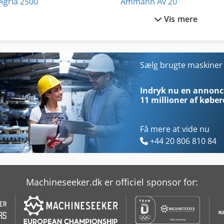
Agria 2500
Ammann Av 20
Vis mere
Agria 2500 Hydro
Ammann Av 23
Agria 3400
Ammann Av 26
Agria 3400 Kl
Ammann Av 95
Sælg brugte maskine
Agria 4800
As 1050
Indryk nu en annonce
11 millioner af køber
Få mere at vide nu
+44 20 806 810 84
Machineseeker.dk er officiel sponsor for: