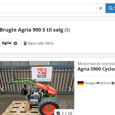
Brugte Agria 900 S til salg
(5)
Agria
Fjern alle filtre
Motoriseret styres
Agria
5900 Cyclo
Stuttgart
829 km
1
/
10