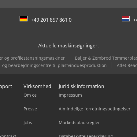
+49 201 857 861 0
+
Aktuelle maskinsøgninger:
r og profilestansningsmaskiner
Baljer & Zembrod Tømmerpla
 og bearbejdningscentre til plastvinduesproduktion
Atlet Rea
upport
Virksomhed
Juridisk information
Om os
Impressum
Presse
Almindelige forretningsbetingelser
Jobs
Markedspladsregler
kontrakt
Databeskyttelseserklæring