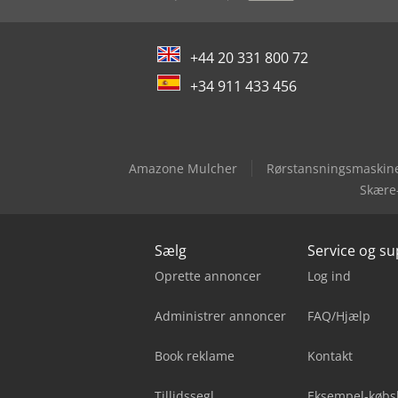
+44 20 331 800 72
+34 911 433 456
Amazone Mulcher
Rørstansningsmaskine
Skære-
Sælg
Service og s
Oprette annoncer
Log ind
Administrer annoncer
FAQ/Hjælp
Book reklame
Kontakt
Tillidssegl
Eksempel-købs