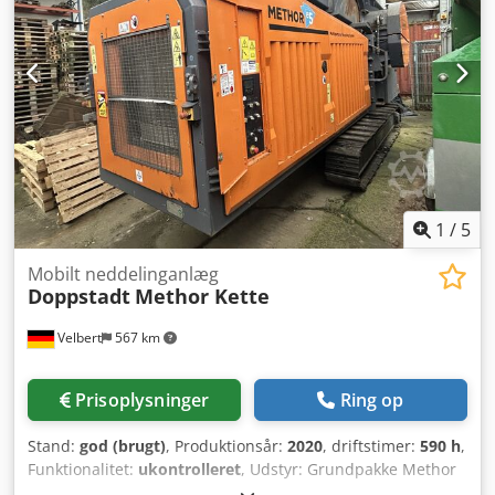
1
/
5
Mobilt neddelinganlæg
Doppstadt
Methor Kette
Velbert
567 km
Prisoplysninger
Ring op
Stand:
god (brugt)
, Produktionsår:
2020
, driftstimer:
590 h
,
Funktionalitet:
ukontrolleret
, Udstyr: Grundpakke Methor
kæde Kædeunderstel inkl. 2 kørehastigheder