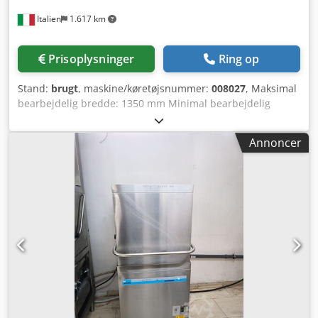
Italien
1.617 km
Prisoplysninger
Ring op
Stand:
brugt
, maskine/køretøjsnummer:
008027
, Maksimal
bearbejdelig bredde: 1350 mm Minimal bearbejdelig
tykkelse: 3 mm Arbejdsbord: fast højde
Vakuumtransportbånd: ja Chedowvq E Aepfx Apboa Antal
Annoncer
arbejdsenheder: 4 stk.