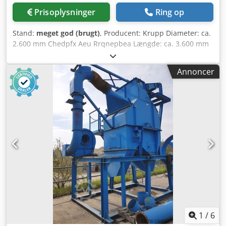
Prisoplysninger
Ring op
Stand:
meget god (brugt)
, Producent: Krupp Diameter: ca.
2.600 mm Chedpfx Aeu Rrqnepbea Længde: ca. 3.600 mm
Drev: 400 kW AEG Vægt: ca. 18 t Kan også anvendes som
kuglemølle Brugte slibestænger kan tilkøbes
Annoncer
Reservetandkrans, uboret
1
/
6