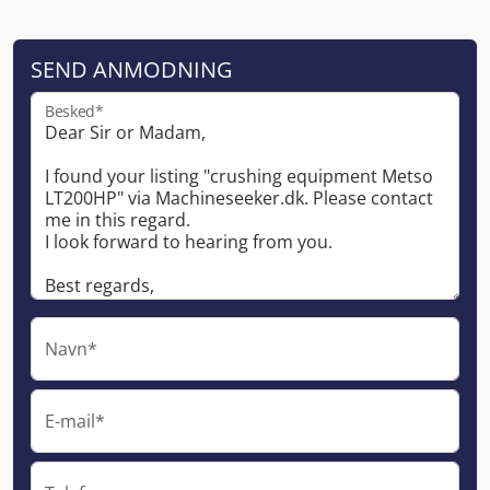
SEND ANMODNING
Besked*
Navn*
E-mail*