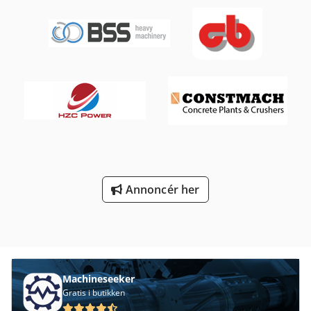
Annoncér her
Machineseeker
Gratis i butikken