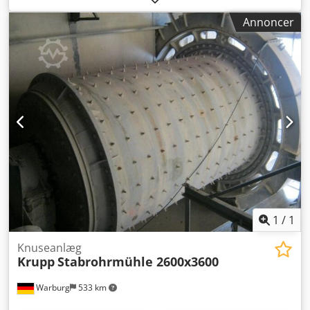
Undervognskæde 400 mm, 3-lameller Ekstra
Annoncer
hydraulikudtag 70 l/min 24-V elektrisk styring Stor komplet
radiostyring Servicevenligt motorrum med LED-lys
Klaptragter med vej-sensor og automatisk styring
Hydraulisk reversibelt ventilatorhjul Akustisk
opstartsadvarsel Brændstoftank 300 liter Lakering: RAL
2011 dyborange Ekstraudstyr: Gummi-hurtigskiftepuder
Motor Cat C7.1, 205 kW Bageste transportbånd 6,9 m
Cedpjvnq Rkefx Apbeha Ramme til overbåndsmagnet
Overbåndsmagnet Hurtigskiftesystem ved valseren
Hurtigskiftesystem ved maskinen Vandingsanlæg LED
arbejdslampe Ekstra el-pumpe til betjening ved motorstop
Brandslukker GN 9 A-3 DIN EN 3
1
/
1
Knuseanlæg
Krupp
Stabrohrmühle 2600x3600
Warburg
533 km