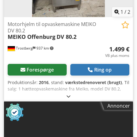
1
/
2
Motorhjelm til opvaskemaskine MEIKO
DV 80.2
MEIKO Offenburg
DV 80.2
1.499 €
Trostberg
937 km
VB plus moms
Forespørge
Ring op
Produktionsår:
2016
, stand:
værkstedrenoveret (brugt)
, Til
salg: 1 hætteopvaskemaskine fra Meiko, model DV 80.2,
årgang 2015/16. Maskinens stand er god, den har delvist
kørt med blødt vand. Ingen doseringsanlæg inkluderet!
Annoncer
Maskinerne er tidligere leasingudstyr. Forskellige versioner
findes – evt. med intern saltblødgøring, med GIO-modul
eller helt uden blødgører. Venligst oplys, hvordan netop
Deres pakke skal sammensættes. Prisen er en basispris
afhængig af udstyrsniveau; bed om et individuelt tilbud!