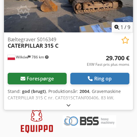
1
/
9
Bæltegraver S016349
CATERPILLAR
315 C
29.700 €
Wilków
786 km
EXW Fast pris plus moms
Forespørge
Ring op
Stand:
god (brugt)
, Produktionsår:
2004
, Gravemaskine
CATERPILLAR 315 C nr. CAT0315CTANF00406, 83 kW,
årgang 2004 Chedpjydnxbefx Apbja