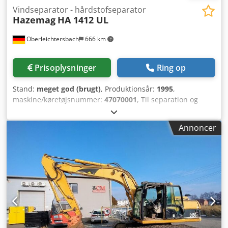
Vindseparator - hårdstofseparator
Hazemag
HA 1412 UL
Oberleichtersbach
666 km
Prisoplysninger
Ring op
Stand:
meget god (brugt)
, Produktionsår:
1995
,
maskine/køretøjsnummer:
47070001
, Til separation og
udskillelse af let- og uønsket materiale Tromle-diameter x
bredde: 1.400 x 1.200 mm Chodpfx Apsqi Eh Hjboa
Annoncer
Vibrationsindføringsrende Blæser med V = 7.000 m³/t inkl.
stålkonstruktion, platform, gelænder osv.