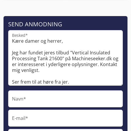
SEND ANMODNING
Besked*
Navn*
E-mail*