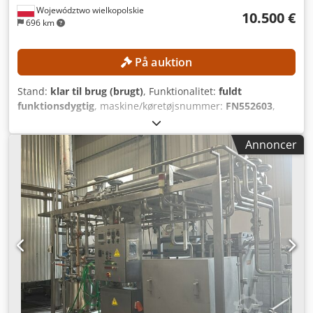
Województwo wielkopolskie
10.500 €
696 km
På auktion
Stand:
klar til brug (brugt)
, Funktionalitet:
fuldt
funktionsdygtig
, maskine/køretøjsnummer:
FN552603
,
Produktionsår:
2017
, driftstimer:
1.398 h
, løftehøjde:
3.540
mm
, mastetype:
duplex
, bygningshøjde:
2.520 mm
,
Annoncer
Udstyr:
sideforskydning
, Ingen minimumspris – garanteret
salg til det højeste bud! TEKNISKE DETALJER Løftehøjde:
3.540 mm Byggehøjde: 2.520 mm MASKINDETALJER
Masttype: Duplex med fuld løftehøjde Dedpfx
Apszrlvfewskr Batterispænding: 80 V Batterikapacitet: 930
Ah Batteriets produktionsår: 2017 Hydraulikventiler: 3./4.
ventil Driftstimer: 1.398 timer UDSTYR Sideskift
Gaffelpositioneringsanordning Lader medfølger Ekstern
reference: SL13606SP