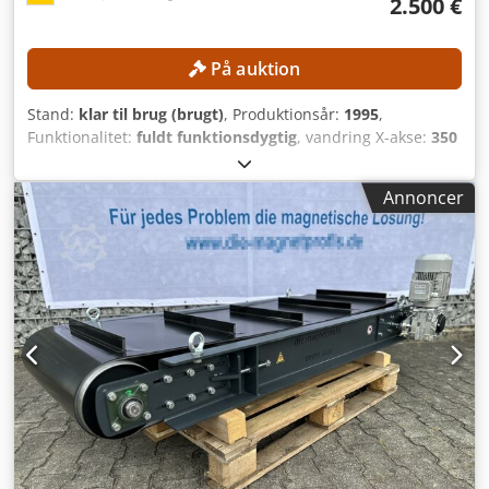
2.500 €
På auktion
Stand:
klar til brug (brugt)
, Produktionsår:
1995
,
Funktionalitet:
fuldt funktionsdygtig
, vandring X-akse:
350
mm
, vandring på Y-aksen:
250 mm
, vandring på Z-aksen:
350 mm
, emne vægt (maks.):
400 kg
, controller model:
Annoncer
AGIEMATIC T
, Ingen minimumspris – garanteret salg til
den højeste pris! TEKNISKE DETALJER Slaglængde X: 350
mm Slaglængde Y: 250 mm Slaglængde Z: 350 mm
Hurtiggående: ca. 720 mm/min Akser: 4 (X, Y, Z, C)
Arbejdsområde Bordstørrelse: 600 × 450 mm Maks.
emnedimensioner: ca. 860 × 620 × 350 mm Maks.
emnevægt: 400 kg Maks. elektrodevægt: 100 kg
Arbejdsbeholderens indvendige mål: ca. 830 × 590 × 350
mm Afstand fra bord til spindel: 170 – 520 mm MASKINENS
DETALJER Styresystem: AGIEMATIC T Generator: AGIEPULS
60 Netspænding: 400 V / 50 Hz Dimensioner og vægt
Dimensioner (L x B x H): ca. 3.000 × 1.700 × 2.580 mm
Maskinvægt: ca. 2.550 kg Djdpjzpypnofx Apwokr