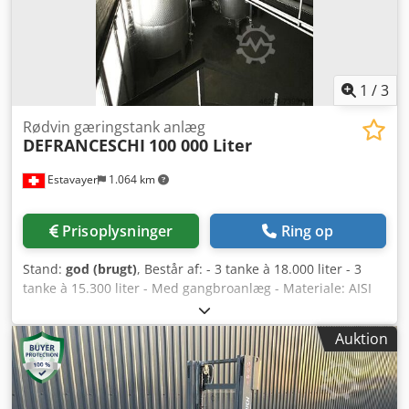
Apjzrlxgjwekr
1
/
3
Rødvin gæringstank anlæg
DEFRANCESCHI
100 000 Liter
Estavayer
1.064 km
Prisoplysninger
Ring op
Stand:
god (brugt)
, Består af: - 3 tanke à 18.000 liter - 3
tanke à 15.300 liter - Med gangbroanlæg - Materiale: AISI
316 - Firkantet udløbsdør (bund) - Motoriseret
maskudtømning - Rundt mandehul DN 400 (cylindrisk del)
Auktion
- Resterende afløb, kugleventil Ø 40 Friedrich Nr. 2 -
Klarafløb, kugleventil Ø 40 Friedrich Nr. 2 Dksdpeib H Ddjfx
Apwsr - Prøvetagningsudtag - Cirkulationsledning med
kugleventil Ø 40 Friedrich Nr. 2 - Dome Ø 400 mm,