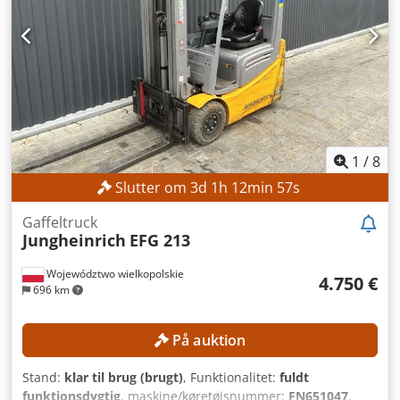
ét stykke transporteres videre, hvilket forhindrer driftsstop
i den efterfølgende proces.
1
/
8
Slutter om
3
d
1
h
12
min
55
s
Gaffeltruck
Jungheinrich
EFG 213
Województwo wielkopolskie
4.750 €
696 km
På auktion
Stand:
klar til brug (brugt)
, Funktionalitet:
fuldt
funktionsdygtig
, maskine/køretøjsnummer:
FN651047
,