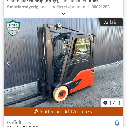
Stand:
klar til brug (brugt)
, Funktionalitet:
fuldt
funktionsdygtig
, maskine/køretøjsnummer:
90621285
,
Produktionsår:
2021
, driftstimer:
560 h
, løftehøjde:
2.800
mm
, bygningshøjde:
1.950 mm
, Ingen minimumspris –
Auktion
garanteret salg til det højeste bud! TEKNISKE DETALJER
Løftehøjde: 2.800 mm Totalhøjde: 1.950 mm MASKINENS
DETALJER Masttype: Standardmast Batteritype: Lithium-
ion-batteri Driftstimer: 560 timer UDSTYR Dksdpfszrlw Aox
Apwor Indledende løft Oplader Ekstern reference:
SL1145SP
1
/
11
Slutter om
3
d
17
min
55
s
Gaffeltruck