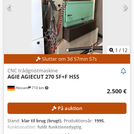
1
/
12
Slutter om
3
d
57
min
55
s
CNC trådgnistmaskine
AGIE
AGIECUT 270 SF+F HSS
Hessen
710 km
2.500 €
På auktion
Stand:
klar til brug (brugt)
, Produktionsår:
1995
,
Funktionalitet:
fuldt funktionsdygtig
,
maskine/køretøjsnummer:
193.006
, vandring X-akse:
350