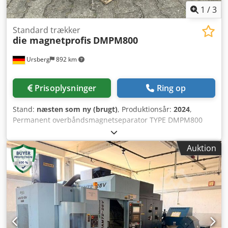
1
/
3
Standard trækker
die magnetprofis
DMPM800
Ursberg
892 km
Prisoplysninger
Ring op
Stand:
næsten som ny (brugt)
, Produktionsår:
2024
,
Permanent overbåndsmagnetseparator TYPE DMPM800
1.400 x 900 x 220 mm ===== Robust stålkonstruktion,
svejset Konstruktion svejset & malet RAL 7016 (antracitgrå)
Auktion
Magnetmål: 800x500x180 mm Drivvalse + omløbervalse i
S235 stål, svejset og bearbejdet Ø220x700 mm, kronet og
afdrejet, aksel fikseret med spændlejer. Drivsystem:
Påmonteret gearmotor GEMOTEG 1,1 KW, hastighed 0,4-0,6
m/sek. Tilslutning 400V, 50Hz, beskyttelsesklasse IP54
Drivsystem klar til tilslutning frem til motorterminalboks
(Opstart skal foretages af autoriseret el-fagperson) PU
transportbånd DM 20/2 0+010 PU sort mat, 5,4 mm tykt