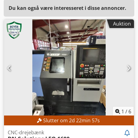
Du kan også være interesseret i disse annoncer.
Auktion
1
/
6
Slutter om
2
d
22
min
55
s
CNC-drejebænk