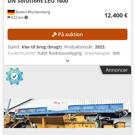
DN Solutions
LEO 1600
Baden-Württemberg
12.400 €
822 km
På auktion
Stand:
klar til brug (brugt)
, Produktionsår:
2023
,
Funktionalitet:
fuldt funktionsdygtig
, drejelængde:
300
mm
, drejediameter:
300 mm
, spindelboring:
52 mm
,
spindelhastighed (maks.):
4.500 o/min
, controller model:
Annoncer
FANUC CNC
, Maskinen kan efter aftale besigtiges med en
varselperiode på tre dage. TEKNISKE DETALJER Maksimal
drejediameter: ca. 300 mm Maksimal drejelængde: ca. 300
mm Spindelborens diameter: ca. 52 mm Maksimal
spindelhastighed: 4.500 o/min Værktøjsrevolver: 12
stationer MASKINDETALJER Styresystem: FANUC CNC
Maskinvægt: ca. 2.200 kg Driftstimer: ca. 6.458 timer
Spindeltimer: ca. 4.300 timer Spænding: AC 380 V (med
eller uden transformator) Nominel effekt: 14,97 kVA Strøm
ved fuld belastning: 22,74 A Afbrydelseskapacitet: 5 kA