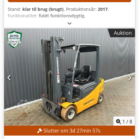
Stand:
klar til brug (brugt)
, Produktionsår:
2017
,
Funktionalitet:
fuldt funktionsdygtig
,
maskine/køretøjsnummer:
R17393-376-4-0
, samlet vægt:
32
kg
, løftekapacitet:
8 kg
, controller model:
Yaskawa
Auktion
YRC1000
, fabrikant af styrependler:
Yaskawa
, antal akser:
6
, TEKNISKE DETALJER Robotakser: 6 Nyttelast: 8 kg
Djdpozmwafefx Apwekr Egenvægt, robotarm: 32 kg
MASKINDETALJER Styring: Yaskawa YRC1000 Producent,
teach-pendant: Yaskawa Strømforsyning: 3-faset
vekselstrøm 380–440 V, 50/60 Hz Indgangsstrøm: 15 A
Maks. overstrømsbeskyttelsesstrøm for udstyr: 15 A
Kortslutningsstrøm: 2,5 kA Strømforsyningstype: ERAR-
1000-06VX8-E10 UDSTYR Yaskawa Motoman GP8 robotarm
Yaskawa YRC1000 robotstyring
1
/
8
Slutter om
3
d
27
min
55
s