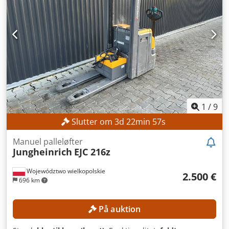
excentrisk - Central dome DN 400 med integreret si-
cylinderelement (Til at holde maskekagen fugtig) Mål: - 3
tanke 18.000 liter: Ø 2.000 mm, højde 5.600 mm - 3 tanke
15.300 liter: Ø 2.000 mm, højde 4.800 mm - Frihøjde under
tank: ca. 550 mm
1
/
9
Slutter om
3
d
22
min
55
s
Manuel palleløfter
Jungheinrich
EJC 216z
Województwo wielkopolskie
2.500 €
696 km
På auktion