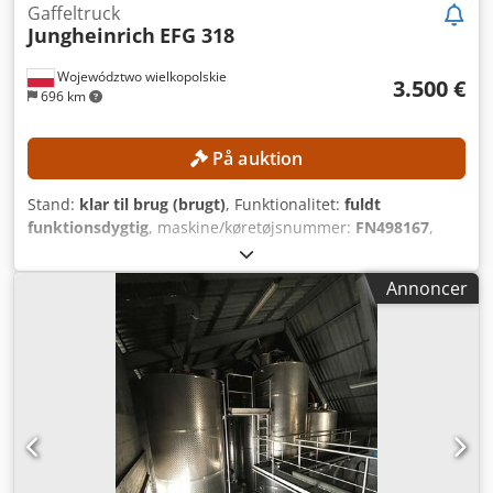
Gaffeltruck
Jungheinrich
EFG 318
Województwo wielkopolskie
3.500 €
696 km
På auktion
Stand:
klar til brug (brugt)
, Funktionalitet:
fuldt
funktionsdygtig
, maskine/køretøjsnummer:
FN498167
,
Produktionsår:
2015
, driftstimer:
15.254 h
, løftehøjde:
4.700 mm
, fri løftehøjde:
1.490 mm
, mastetype:
triplex
,
Annoncer
bygningshøjde:
2.132 mm
, Ingen minimumspris –
garanteret salg til højestbydende! TEKNISKE DETALJER Fri
løftehøjde: 1.490 mm Løftehøjde: 4.700 mm Totalhøjde:
2.132 mm MASKINDETALJER Masttype: Triplex
Batterispænding: 48 V Batterikapacitet: 625 Ah Batteriets
produktionsår: 2015 Hydrauliske ventiler: 3./4. ventil på
gaffelbæreren Driftstimer: 15.254 timer UDSTYR Triplex-
løftemast med fri løftehøjde 3./4. hydraulisk ventil på
gaffelbæreren Lader Ekstern reference: SL9789SP Dsdpfx