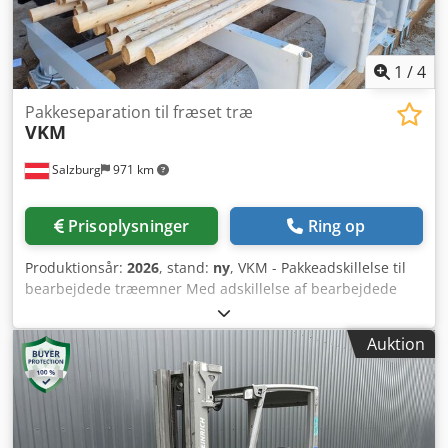
1
/
4
Pakkeseparation til fræset træ
VKM
Salzburg
971 km
Prisoplysninger
Ring op
Produktionsår:
2026
, stand:
ny
, VKM - Pakkeadskillelse til
bearbejdede træemner Med adskillelse af bearbejdede
træemner, løst placeret eller som pakke, kan allerede
bearbejdede træer videreforarbejdes økonomisk. I en
Auktion
totrinsproces bliver træet adskilt for viderebearbejdning.
Det er også muligt at tilsætte de adskilte træemner styret i
en løbende proces. Dkjdpfsg Rxhgox Apwer Indskyderen er
mekanisk konstrueret, så selv buede emner indføres
sikkert. Desuden kan den tilpasses træets diameter, så kun