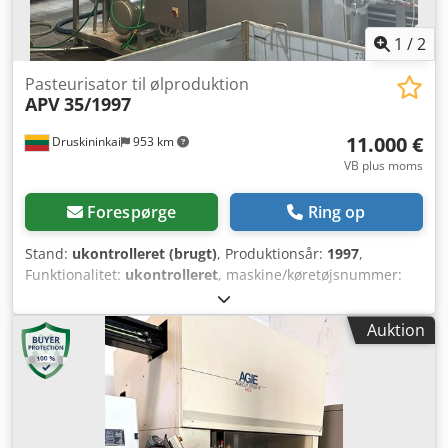
1
/
2
Pasteurisator til ølproduktion
APV
35/1997
11.000 €
Druskininkai
953 km
VB plus moms
Forespørge
Ring op
Stand:
ukontrolleret (brugt)
, Produktionsår:
1997
,
Funktionalitet:
ukontrolleret
, maskine/køretøjsnummer:
35/1997
, Ølpasteur – Veksler Producent: APV Model / År: 35
/ 1997 Kapacitet: 8.000 kg/t Arbejdstryk: 16 bar
Auktion
Djdpfxequuxuo Apwekr Maks. arbejdstemperatur: 95 °C