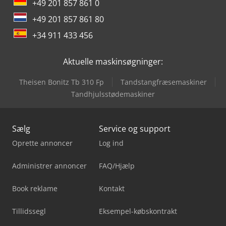
+49 201 857 861 0
+49 201 857 861 80
+34 911 433 456
Aktuelle maskinsøgninger:
Theisen Bonitz Tb 310 Fp
Tandstangfræsemaskiner
Tandhjulsstødemaskiner
Sælg
Service og support
Oprette annoncer
Log ind
Administrer annoncer
FAQ/Hjælp
Book reklame
Kontakt
Tillidssegl
Eksempel-købskontrakt