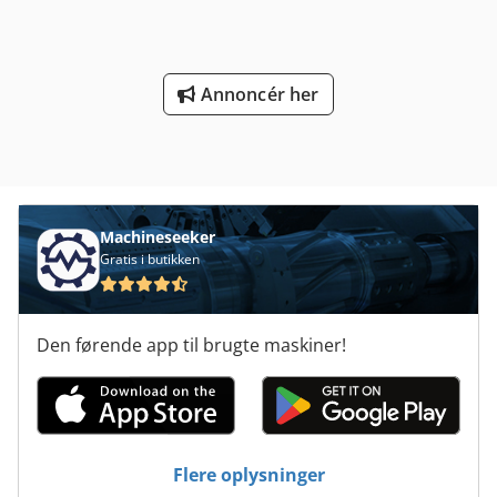
Esck -Løftekapacitet: 450 kg -Mål: se billeder -Antal: 1 stk.
understel er tilgængeligt -Kartondimensioner: 225/190/H85
mm -Vægt: 2,8 kg
Annoncér her
Machineseeker
Gratis i butikken
Den førende app til brugte maskiner!
Flere oplysninger