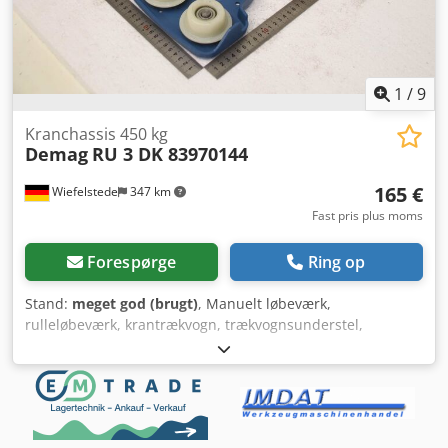
1
/
9
Kranchassis 450 kg
Demag
RU 3 DK 83970144
165 €
Wiefelstede
347 km
Fast pris plus moms
Forespørge
Ring op
Stand:
meget god (brugt)
, Manuelt løbeværk,
rulleløbeværk, krantrækvogn, trækvognsunderstel,
krantrækvognsunderstel, krantrækvogn, løbevogn,
bæreunderstel, hængende baneunderstel,
løbevognsunderstel, understel, enskinnetrækvogn -
Producent: Demag, løbevognsunderstel, type RU 3 DK,
originalemballage -Varenr.: 83970144 Dsdpfjzhtmkox Am