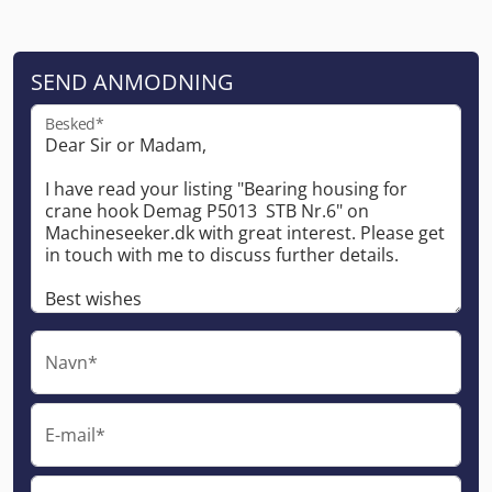
SEND ANMODNING
Besked*
Navn*
E-mail*