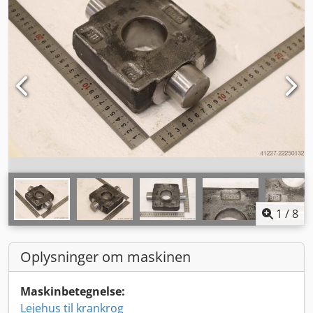
1
/
8
Oplysninger om maskinen
Maskinbetegnelse:
Lejehus til krankrog