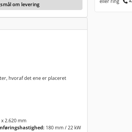
eller ring
+
rgsmål om levering
er, hvoraf det ene er placeret
 x 2.620 mm
emføringshastighed:
180 mm / 22 kW