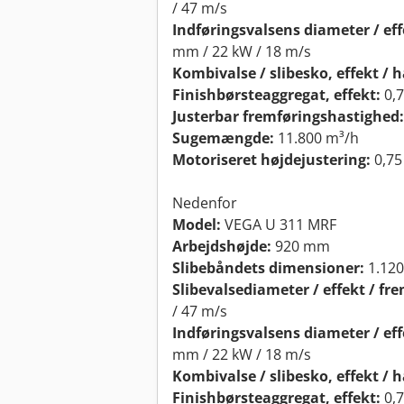
/ 47 m/s
Indføringsvalsens diameter / ef
mm / 22 kW / 18 m/s
Kombivalse / slibesko, effekt / 
Finishbørsteaggregat, effekt:
0,
Justerbar fremføringshastighed:
Sugemængde:
11.800 m³/h
Motoriseret højdejustering:
0,75
Nedenfor
Model:
VEGA U 311 MRF
Arbejdshøjde:
920 mm
Slibebåndets dimensioner:
1.120
Slibevalsediameter / effekt / fr
/ 47 m/s
Indføringsvalsens diameter / ef
mm / 22 kW / 18 m/s
Kombivalse / slibesko, effekt / 
Finishbørsteaggregat, effekt:
0,