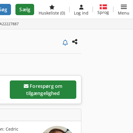
Søg
Sælg
Sprog
Huskeliste
(0)
Log ind
Menu
 A22227887
Forespørg om
tilgængelighed
n: Cedric