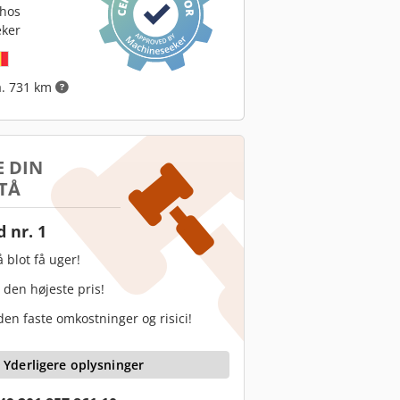
 hos
ker
a. 731 km
 DIN
TÅ
 nr. 1
 blot få uger!
 den højeste pris!
en faste omkostninger og risici!
Yderligere oplysninger