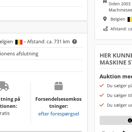
Siden 2003
Machinesee
Belgien
Afstand: c
elgien
– Afstand: ca. 731 km
tionens afslutning
HER KUNNE
MASKINE S
Auktion med
Du sælger på
Du sælger til
tning på
Forsendelsesomkos
Du sælger ud
tionen:
tninger:
ratis
efter forespørgsel