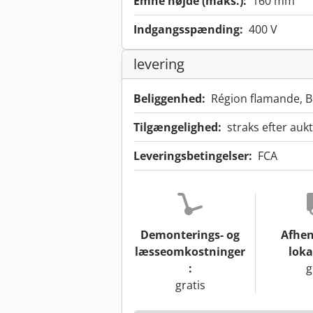
Emne højde (maks.):
160 mm
Indgangsspænding:
400 V
levering
Beliggenhed:
Région flamande, B
Tilgængelighed:
straks efter auk
Leveringsbetingelser:
FCA
Demonterings- og
Afhen
læsseomkostninger
loka
:
g
gratis