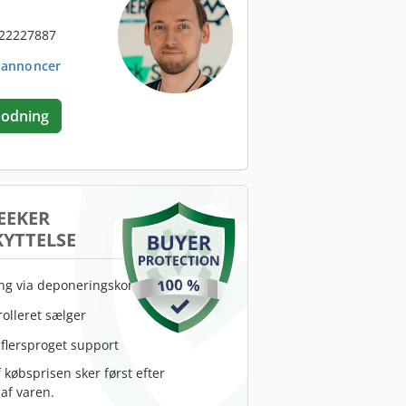
 22227887
. annoncer
odning
EEKER
YTTELSE
ing via deponeringskonto
rolleret sælger
 flersproget support
 købsprisen sker først efter
af varen.