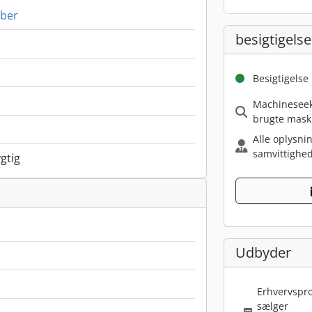
iber
besigtigelse
Besigtigelse
Machineseeke
brugte mask
Alle oplysni
samvittighed
gtig
Udbyder
Erhvervspro
sælger