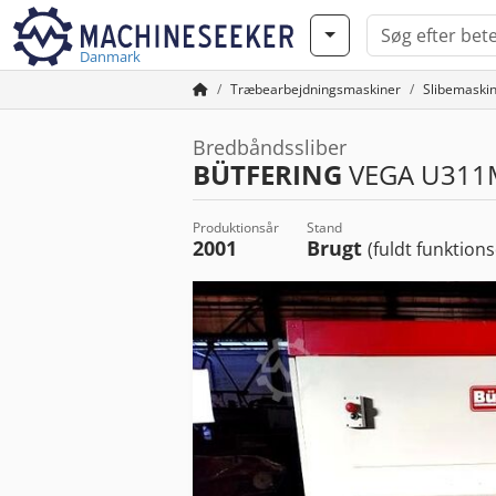
Danmark
Træbearbejdningsmaskiner
Slibemaskine
Bredbåndssliber
BÜTFERING
VEGA U311
Produktionsår
Stand
2001
Brugt
(fuldt funktions