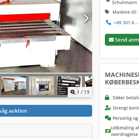
Schuhmann
Maskine-ID:
+49 201 8..
Send anm
MACHINES
KØBERBESK
1
/
19
Sikker betal
Strengt kont
våg auktion
Personlig og
Udbetaling af
overdragelse 