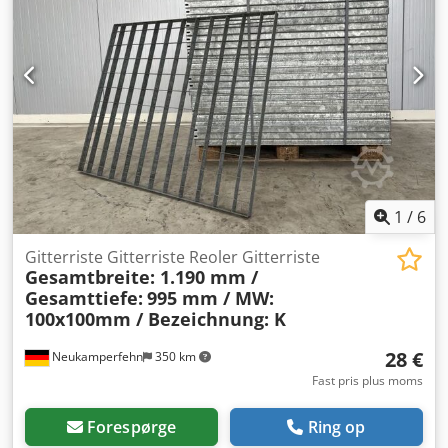
Transportmål: 8400/1900/H1700 mm -Vægt: 6860 kg
1
/
6
Gitterriste Gitterriste Reoler Gitterriste
Gesamtbreite: 1.190 mm /
Gesamttiefe:
995 mm / MW:
100x100mm / Bezeichnung: K
28 €
Neukamperfehn
350 km
Fast pris plus moms
Forespørge
Ring op