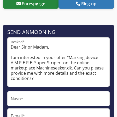
Forespørge
Ring op
SEND ANMODNING
Besked*
Navn*
E-mail*