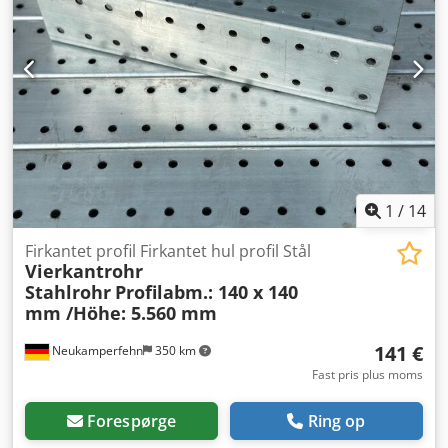
under chassiset LED-bagbelysning infoskræm Dcjdpfx
Ajwhmqrsdtsk Hybrid dieselgenerator Brændstoftank
kapacitet: 140 L Opsamlingsbakke/spildbakke Fire
teleskopiske støtteben og nivelleringsdonkrafte Aksel med
torsionsgummiaffjedring
1
/
14
Firkantet profil Firkantet hul profil Stål
Vierkantrohr
Stahlrohr
Profilabm.: 140 x 140
mm /Höhe: 5.560 mm
141 €
Neukamperfehn
350 km
Fast pris plus moms
Forespørge
Ring op