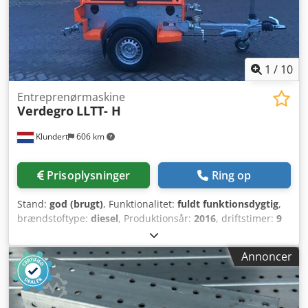
1
/
10
Entreprenørmaskine
Verdegro
LLTT- H
Klundert
606 km
Prisoplysninger
Ring op
Stand:
god (brugt)
, Funktionalitet:
fuldt funktionsdygtig
,
brændstoftype:
diesel
, Produktionsår:
2016
, driftstimer:
9
h
, Hybrid LED-lystårn Smart solcellebatteri- og
dieselsystem Mærke: Verdegro Type: LLTT-H Årgang: 2016
Annoncer
Solcelleanlæg (350 W) Højtydende LED-lygter Fotocelle
dagslyssensor (automatisk/til/fra) Fjederdrevet kabeltromle
Option: Geo-fencing via DSE webgrænseflade 7-sektions
lodret tårn (galvaniseret stål) Trucklommer foroven og