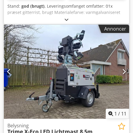
Stand:
god (brugt)
, Leveringsomfanget omfatter: 01x
præset gitterrist, brugt Materialefarve: varmgalvaniseret
Samlet dybde: 995 mm (bæreretning) Samlet bredde: 1.190
mm (tværstagretning) Bærejernsmål: 40/2,0 mm
Annoncer
Rammehøjde: 40 mm Maskestørrelse: 100 x 100 mm Vægt:
ca. 11,44 kg | stk. Intern betegnelse: K Bemærkning: -
Gitterristene kan have skader, ridser, buler, svejsninger
mv. Dcedpfx Asncbgzodtek Generelle oplysninger om
varen: Denne vare tilbydes kun til afhentning. Ønskes
transport eller forsendelse derudover, er dette forbundet
med yderligere omkostninger, som kan forespørges
særskilt hos os afhængigt af leveringssted og -omfang.
1
/
11
Belysning
Trime
X-Eco LED Lichtmast 8.5m