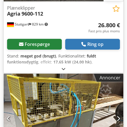
Plæneklipper
Agria
9600-112
26.800 €
Stuttgart
829 km
Fast pris plus moms
Forespørge
Ring op
Stand:
meget god (brugt)
, Funktionalitet:
fuldt
funktionsdygtig
, effekt:
17,65 kW (24,00 hk)
,
brændstoftype:
benzin
, brændstof:
super 95
, geartype:
anden
, Produktionsår:
2023
, AGRIA 9600 - 112 !!! 2.
Annoncer
generation, nyt model !!! Fjernstyret klipper med 112 cm
mulchskjold Dsdpsxa Ar Tjfx Adtsck Denne AGRIA 9600-112
er fra 2023, har kun 304 driftstimer ifølge tælleren og er i
meget god samlet stand med normale brugsspor og
slitage. Service er netop udført. Aktuel vejledende pris er
44.900,- €. Nettopris: 26.806,- € // Brutto pris: 31.900,- € -
Fremvisning / prøvekørsel muligt! - Forsendelse koster
400,- € i hele landet via speditør! - Finansiering / leasing