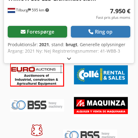
7.950 €
Tilburg
595 km
Fast pris plus moms
Forespørge
Ring op
Produktionsår:
2021
, stand:
brugt
, Generelle oplysninger
Årgang: 2021 Ny: Nej Registreringsnummer: 41-WBB-3
Serienummer: 200210463 Drivlinje Drift: Hjul Motormærke:
Kubota Brændstoftank: 110 liter Vægte Egenvægt: 985 kg
Funktionalitet Udtrækkelig opbygning: Ja CE-mærkning: ja
Stand Overordnet stand: meget god Teknisk stand: meget
god Visuel stand: meget god Trime X-ECO LED-lysmast
Årgang: 2021 Dedpsylyfcsfx Adtjck Motor: Kubota Lamper:
6 x 160 W LED Højde: 8,5 m Vægt: 985 kg Dimensioner: 254
x 139 x 242 cm Meget velholdt køretøj, to stk. tilgængelige.
Hollandsk registrering.