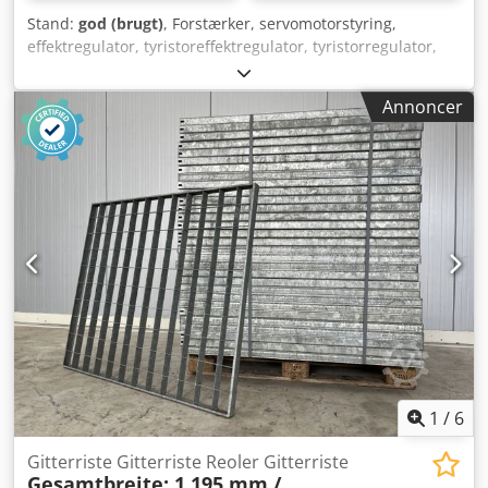
Stand:
god (brugt)
, Forstærker, servomotorstyring,
effektregulator, tyristoreffektregulator, tyristorregulator,
effektkontrol - Fabrikat: Gefran,
effektregulator/effektkontrol - Type: GTF-25-480 - Antal: 5
Annoncer
stk. effektregulatorer tilgængelige - Pris: pr. stk. Dcsdpfx
Aeubfyhjdtek - Dimensioner: 150/60/H135 mm - Vægt: 0,9
kg/stk.
1
/
6
Gitterriste Gitterriste Reoler Gitterriste
Gesamtbreite: 1.195 mm /