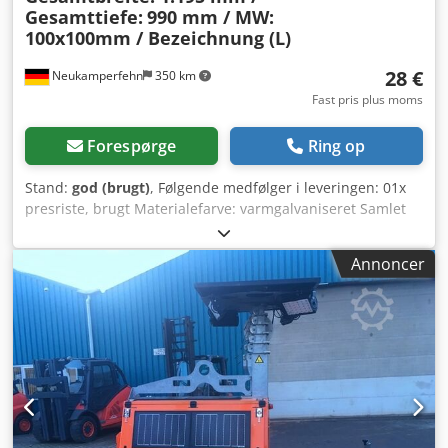
Gesamttiefe:
990 mm / MW:
100x100mm / Bezeichnung (L)
28 €
Neukamperfehn
350 km
Fast pris plus moms
Forespørge
Ring op
Stand:
god (brugt)
, Følgende medfølger i leveringen: 01x
presriste, brugt Materialefarve: varmgalvaniseret Samlet
dybde: 990 mm (bærestavsretning) Samlet bredde: 1.195
mm (tværstavsretning) Bærestavsmål: 40/2,0 mm
Annoncer
Rammehøjde: 40 mm Maskemål: 100 x 100 mm Vægt: ca.
11,07 kg pr. stk. Intern betegnelse: L Bemærkning: -
Rammen er ombukket indad på alle sider. - Ristene kan
have skader, ridser, buler, svejsesøm osv. Dcsdpfsnbfhasx
Adtjk Generelle oplysninger om varen: Denne vare tilbydes
kun til afhentning. Ønskes der transport eller forsendelse
af denne vare, vil der pålægges ekstra omkostninger, som
kan oplyses særskilt alt efter leveringssted og omfang.