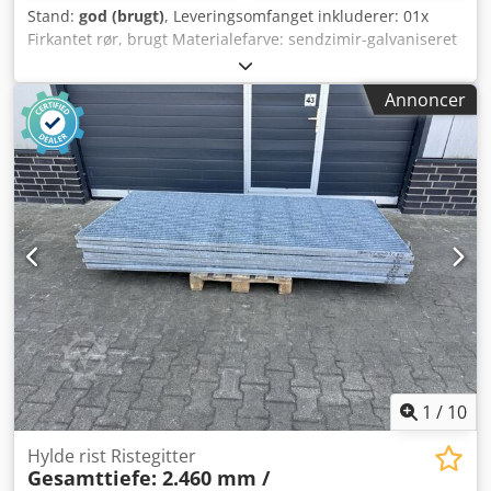
Stand:
god (brugt)
, Leveringsomfanget inkluderer: 01x
Firkantet rør, brugt Materialefarve: sendzimir-galvaniseret
Samlet højde: ca. 5.560 mm Dcsdpfxsrxb R Ne Adtsk
Firkantprofil: 140 x 140 mm Materialetykkelse: 4 mm
Annoncer
Hulmønster: 75 x 50 mm Huldiameter: 13 mm Bemærk:
Nogle af de firkantede rør er dobbeltforstærkede ved en
højde på 4.910 mm eller 5.010 mm. Aktuelt på lager: ca.
101 stk. Kontaktpersoner i vores virksomhed: Hr.: Andre
Evering Hr.: Mario Klöver Hr.: Falk Deutsch Generelle
oplysninger om varen: Denne vare tilbydes kun til
afhentning. Ønskes yderligere transport eller forsendelse
af denne vare, påløber der ekstra omkostninger, som kan
oplyses særskilt afhængig af leveringssted og omfang.
1
/
10
Hylde rist Ristegitter
Gesamttiefe: 2.460 mm /