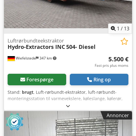
oplyses særskilt afhængigt af leveringssted og
leveringsomfang.
1
/
13
Luftrørbundteekstraktor
Hydro-Extractors INC
504- Diesel
5.500 €
Wiefelstede
347 km
Fast pris plus moms
Forespørge
Ring op
Stand:
brugt
, Luft-rørbundt-ekstraktor, luft-rørbundt-
monteringsstation til varmevekslere, køleslange, kølerør,
kølespiral, rørrørsvarmeveksler -Overdragelse: i den
aktuelle stand som beset (uden dokumentation) -Tilstand:
Annoncer
Dieseldrift er i øjeblikket ude af funktion -Luft-rørbundt-
ekstraktor: Hydro-Extractors INC Dsdpfxow Ty Dno Adteck -
Type: 504 - Diesel -Dimensioner: 8400/1900/H2850 mm -