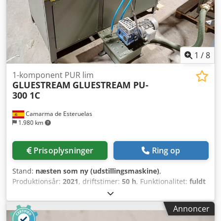
kan tilbydes individuelt.
1
/
8
1-komponent PUR lim
GLUESTREAM
GLUESTREAM PU-
300 1C
Camarma de Esteruelas
1.980 km
Prisoplysninger
Ring op
Stand:
næsten som ny (udstillingsmaskine)
,
Produktionsår:
2021
, driftstimer:
50 h
, Funktionalitet:
fuldt
funktionsdygtig
, maskine/køretøjsnummer:
000247
,
GLUESTREAM PU-300 1C ENKOLER TIL ENKOMPONENT
Annoncer
POLYURETHANLIM Brugt maskine, stort set som ny •