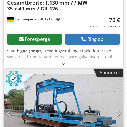
Gesamtbreite:
1.130 mm / / MW:
35 x 40 mm / GR-126
70 €
Neukamperfehn
350 km
Fast pris plus moms
Forespørge
Ring op
Stand:
god (brugt)
, Leveringsomfanget inkluderer: 01x
svejserist, brugt Materialefarve: varmgalvaniseret Total
dybde: ca. 2.460 mm (i bærejernets retning) Total bredde:
ca. 1.130 mm (i tværjernets retning) Bærejern: TS30/2,00
Annoncer
Rammehøjde: ca. 30 mm Maskestørrelse: ca. 35 x 40 mm
Vægt / stk.: ca. 49,61 kg Intern betegnelse: GR-126
Bemærkning: Dsdpfxowl U S Sj Adteck - På hver side er der
svejset 2 L-vinkler som låsning - Gitterristen kan have
skader, ridser og buler. Dine kontaktpersoner hos os: Hr.:
Andre Evering Hr.: Mario Klöver Hr.: Falk Deutsch Generel
information om varen: Denne vare tilbydes kun til
afhentning. Ønskes der transport eller forsendelse af
varen, medfølger der ekstra omkostninger, som kan