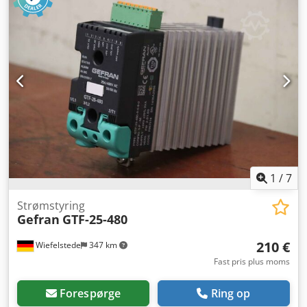
Maksimal limningsbredde: 300 mm • Limhoved opdelt i 3
kamme på hver 100 mm, styret af elektromagnetventil
Dodpet Nfarsfx Adteck • Limstrenger interval: 10 mm •
Bakke med slipmiddel, der automatisk lukker kamene, når
maskinen ikke doserer • Limdoseringsmængde: 100 til 200
g/m2, efter indstilling • Gearpumpe til dosering •
Viskositetsområde for lim: 10.000 til 30.000 mPas •
Trækhastighed: 7 til 15 m/min • Holder til 200 l tønde • PLC-
styring med touchskærm. Fabrikat: KINCO • Maskine fra
firmaet GLUESTREAM, Slovakiet, produceret i Ukraine • CE-
mærkning • Maskinen er produceret i 2021 og samlet i maj
2022. Stand som ny, har arbejdet i mindre end 200 timer VI
HAR OGSÅ HYDRAULISK PRESSE TIL PRODUKTION AF
1
/
7
LIMTRÆSBJÆLKER
Strømstyring
Gefran
GTF-25-480
210 €
Wiefelstede
347 km
Fast pris plus moms
Forespørge
Ring op