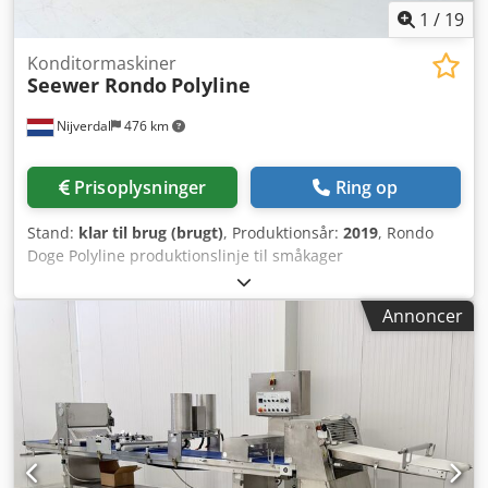
1
/
19
Konditormaskiner
Seewer Rondo
Polyline
Nijverdal
476 km
Prisoplysninger
Ring op
Stand:
klar til brug (brugt)
, Produktionsår:
2019
, Rondo
Doge Polyline produktionslinje til småkager
Crsdpfozgcgwex Acyof Byggeår 2019 Samlet bordlængde
830 cm Båndbredde 64 cm Betjening via
Annoncer
mikroprocessorstyring Touchpanel med 99
programpladser Båndhastighed 0,5 – 8 m/min
Skærestation Fodbetjening Melsprøjte Sprøjte Guillotine
Kompakt udlægningsmaskine Byggeår 2022