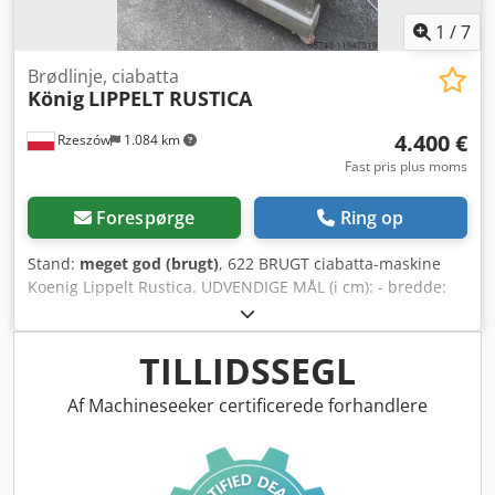
1
/
7
Brødlinje, ciabatta
König
LIPPELT RUSTICA
4.400 €
Rzeszów
1.084 km
Fast pris plus moms
Forespørge
Ring op
Stand:
meget god (brugt)
, 622 BRUGT ciabatta-maskine
Koenig Lippelt Rustica. UDVENDIGE MÅL (i cm): - bredde:
180, - længde: 75, - højde: 153. TEKNISKE DATA: -
vægtområde: 20-700 g, - 4 skærevalse. Maskinen er klar til
inspektion på vores lager (36-068 Bachórz, Polen). Betalte
TILLIDSSEGL
muligheder tilgængelige: transport. Cedpfx Acjnpxl Djysrf
Den angivne pris er netto. Vi taler engelsk, tysk, fransk,
Af Machineseeker certificerede forhandlere
russisk og ukrainsk.