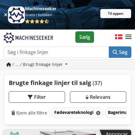
Machineseeker
Til appen
Gratis i butikken
Sælg
Søg
/ ... / Brugt finkage linjer
Brugte finkage linjer til salg
(37)
Filter
Relevans
Fødevareteknologi
Bagerimaski
Fjern alle filtre
Annoncer