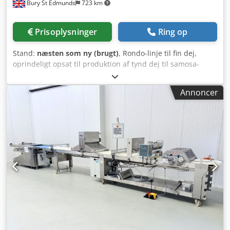
Bury St Edmunds
723 km
Prisoplysninger
Ring op
Stand:
næsten som ny (brugt)
, Rondo-linje til fin dej,
oprindeligt opsat til produktion af tynd dej til samosa-
fremstilling, men kan anvendes til enhver form for fin
dejproduktion. Linjen starter med en hævet transportør, 6-
Annoncer
valset dejextruder på 650 mm bredde, forskellige 700 mm
brede transportbånd med guillotiner og melstrøere. Den
var konfigureret til at skære dejen i stykker af 75 x 173 mm
– 8 på tværs, 90 x 213 mm – 7 på tværs og 110 x 254 mm –
5 på tværs. Vi skal dog først verificere, om alle størrelser
stadig er tilgængelige, da dette ikke er bekræftet, men blot
aflæst fra ordresedlen. Linjens samlede længde er ca. 22
meter. Alle bånd er mørnede, da linjen har været
opbevaret sikkert i mange år og ikke kunne sælges til
konkurrenter i Storbritannien. Cedpfeh Rwlfsx Acyorf