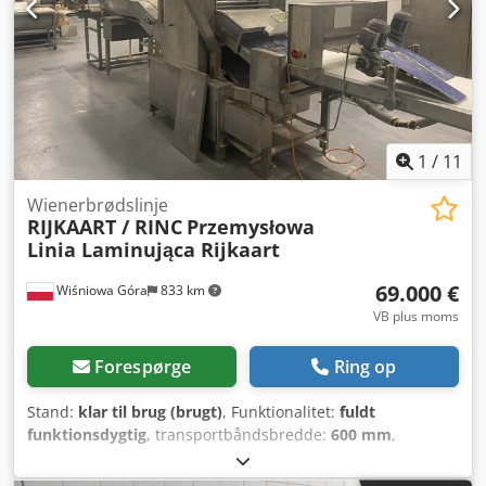
1
/
11
Wienerbrødslinje
RIJKAART / RINC
Przemysłowa
Linia Laminująca Rijkaart
69.000 €
Wiśniowa Góra
833 km
VB plus moms
Forespørge
Ring op
Stand:
klar til brug (brugt)
, Funktionalitet:
fuldt
funktionsdygtig
, transportbåndsbredde:
600 mm
,
arbejdsbredde:
600 mm
, Komplet produktionslinje til
butterdej RIJKAART / RINC 600 mm | Fuldt funktionsdygtig,