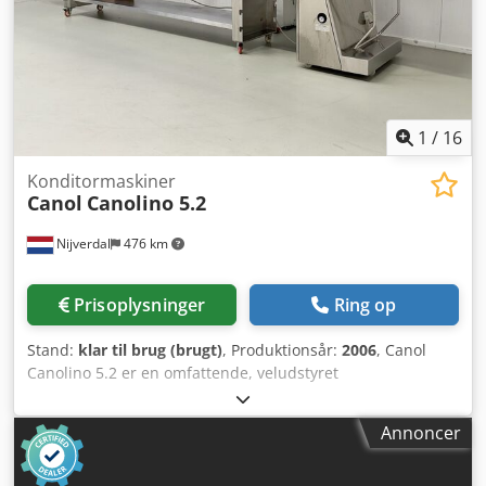
1
/
16
Konditormaskiner
Canol
Canolino 5.2
Nijverdal
476 km
Prisoplysninger
Ring op
Stand:
klar til brug (brugt)
, Produktionsår:
2006
, Canol
Canolino 5.2 er en omfattende, veludstyret
produktionslinje til fremstilling af fint bagværk, herunder
butterdej, hævet dej og wienerbrød. Denne Canol Canolino
Annoncer
5.2 er udstyret med en uafhængig dejkalibreringsenhed og
sikrer en ensartet dejtykkelse samt konstant