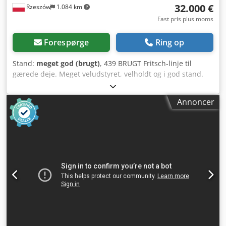
32.000 €
Rzeszów
1.084 km
Fast pris plus moms
Forespørge
Ring op
Stand:
meget god (brugt)
, 439 BRUGT Fritsch-linje til
gærede deje. Meget veludstyret, velholdt og i god stand.
Mange tilbehør. Cedezif H Ejpfx Acyerf YDERMÅL (i cm): -
længde 900, - arbejdsbredde 65. Udstyret kan besigtiges
Annoncer
på vores lager (36-068 Bachórz, Polen). Følgende betalte
muligheder er tilgængelige:
transport/montering/idriftsættelse af udstyret. Den
angivne pris er en nettopris. VI TALER ENGELSK, TYSK,
FRANSK, RUSISK OG UKRAINSK.