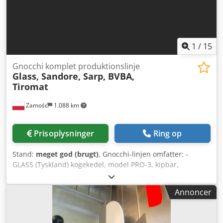
1
/
15
Gnocchi komplet produktionslinje
Glass, Sandore, Sarp, BVBA,
Tiromat
Zamość
1.088 km
Prisoplysninger
Ring op
Stand:
meget god (brugt)
, Gnocchi-linjen omfatter: -
GLASS (Tyskland) kogekedel, model PRO-3, kipbar,
kapacitet 500 L med omrøring, vakuum og køling -
Løftesøjle til 200 L forbindelseskar til dejspåføring til
Annoncer
formmaskinen - SANDORE (Italien) formmaskine, model NF
100 C, effekt 8,5 kW - Segmenttransportør, type Z, der fører
produktet til vibrerende tunnel, bredde: 400 cm, højde 200