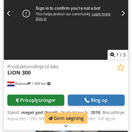
1
/
3
Produktionslinje til kiks
LION
300
Đakovo
1.369 km
Prisoplysninger
Ring op
Stand:
meget god (brugt)
, Produktionsår:
2018
, Biscuitlinje
Gem søgning
Kapacitet - 250-300 kg/t År - 2018 Dejblander 100 kg pr.
batch, Biscuit rotary moulder 800 mm bredde, Cjdpsw
Nxvujfx Acyjrf Tunnelovn, trådnetsbånd 500 mm bredde,