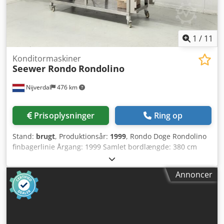
1
/
11
Konditormaskiner
Seewer Rondo
Rondolino
Nijverdal
476 km
Prisoplysninger
Ring op
Stand:
brugt
, Produktionsår:
1999
, Rondo Doge Rondolino
finbagerlinie Årgang: 1999 Samlet bordlængde: 380 cm
Crjdjxvx Tfjpfx Acyof Båndbredde: 635 mm Skærestation
Fuldt udstyr Guillotine ZGM635.A Billeder FØR rengøring
Annoncer