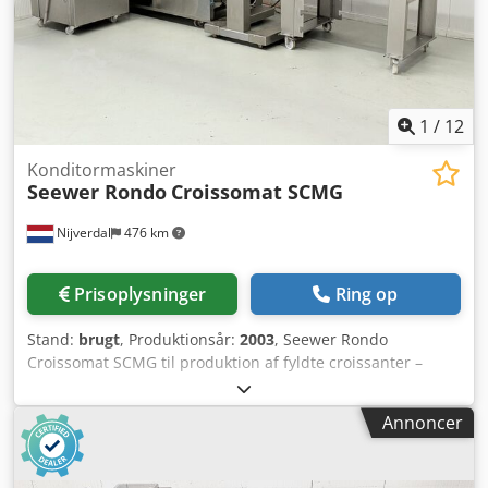
1
/
12
Konditormaskiner
Seewer Rondo
Croissomat SCMG
Nijverdal
476 km
Prisoplysninger
Ring op
Stand:
brugt
, Produktionsår:
2003
, Seewer Rondo
Croissomat SCMG til produktion af fyldte croissanter –
denne kompakte Croissomat-model er desuden udstyret
med et fyldningsaggregat og en speciel vikleenhed. Årgang
Annoncer
2003 Til fyldte og ufyldte croissanter Til både laminerede
og ikke-laminerede deje Op til 900 ufyldte croissanter per
række og time (maks. 4.500 stk.), to- til femrækker Op til