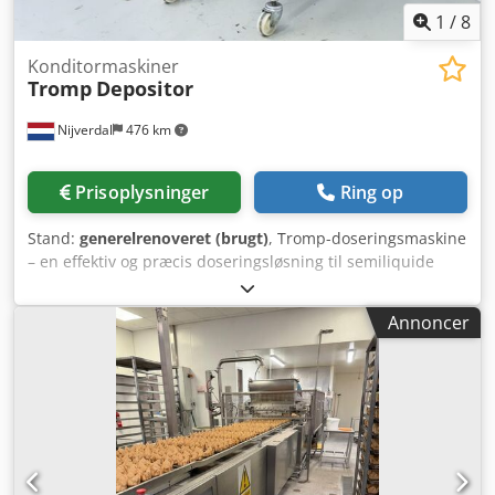
1
/
8
Konditormaskiner
Tromp
Depositor
Nijverdal
476 km
Prisoplysninger
Ring op
Stand:
generelrenoveret (brugt)
, Tromp-doseringsmaskine
– en effektiv og præcis doseringsløsning til semiliquide
fødevareprodukter. Sprøjtebøjle med 5 dyser Digitalt
Siemens LOGO-betjeningspanel Frekvensstyrede
Annoncer
indføringsruller Cedszh If Uepfx Acyjrf