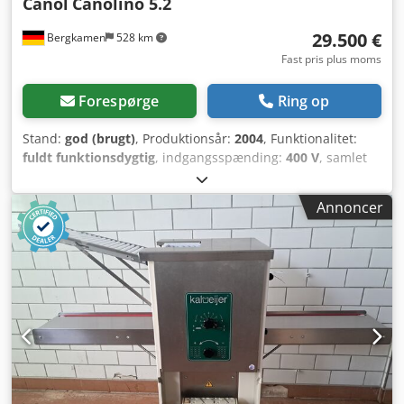
Canol
Canolino 5.2
29.500 €
Bergkamen
528 km
Fast pris plus moms
Forespørge
Ring op
Stand:
god (brugt)
, Produktionsår:
2004
, Funktionalitet:
fuldt funktionsdygtig
, indgangsspænding:
400 V
, samlet
længde:
6.700 mm
, arbejdsbredde:
650 mm
, samlet
bredde:
1.100 mm
, bordlængde:
5.200 mm
, Canol
Annoncer
Finbagerilinje "Canolino" 5.2 (med en samlet længde på ca.
670 cm) Finbageri-/dejforarbejdningslinje "Canolino" 5.2
med ca. 65 x 520 cm plast-arbejdsbånd, årgang 2004,
designet til produktion af en bred vifte af produkter,
såsom diverse butterdejsprodukter med eller uden fyld,
gærdejsprodukter samt andre specialbagværk. Cjdpfxey
Na T Nj Acyjrf "Canolino"-linjen er let at betjene og
modulopbygget på hjul. Den er udstyret med et dejbånds-
kalibreringshoved, et stort udvalg af diverse skærevalse
(inkl. croissantvalse eller specialvalse til "Stutenkerle"), en
vanddråbetilføringsstation, et volumetrisk fyldhoved (V4 F)