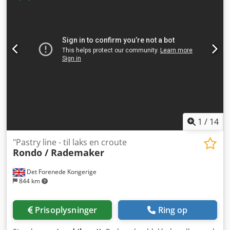
produktkvalitet. Robust industrimaskine til alsidig
anvendelse. Byggeår 2006 Samlet længde af bord: 678 cm
Transportbåndbredde: 650 mm Uafhængig
dejkalibreringsenhed 4-rækkes fyldeanlæg Skærestation
Automatisk opsamler Crsdpfezd Tc Djx Acyef Guillotine
Valser, foldeskærme osv. Billeder taget FØR rengøring
1
/
14
"Pastry line - til laks en croute
Rondo / Rademaker
Det Forenede Kongerige
844 km
Prisoplysninger
Ring op