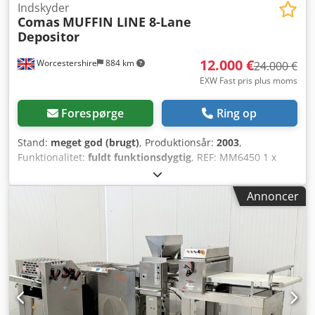
Indskyder
Comas
MUFFIN LINE 8-Lane
Depositor
12.000 €
Worcestershire
884 km
24.000 €
EXW Fast pris plus moms
Forespørge
Ring op
Stand:
meget god (brugt)
, Produktionsår:
2003
,
Funktionalitet:
fuldt funktionsdygtig
, REF: MM6450 1 x
Comas MUFFIN LINE, 8-kanals dispenseringsmaskine.
Type-IS 800. Serienummer 3505. Fremstillingsdato – 2003.
Annoncer
Alt udstyr skal fjernes fra fabrikken af køberen. Codpjzcb E
Ssfx Acysrf