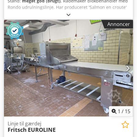
Stand:
meget god (brugt)
, Rademaker blokbehandler med
Rondo udrulningslinje. Har produceret 'Salmon en croute'
til store britiske supermarkedskæder. Hele linjen er i rigtig
fin stand og kan naturligvis let tilpasses til produktion af
Annoncer
andre produkter som f.eks. pasties, pølsehorn mv.
Hovedsageligt brugt sæsonmæssigt, så der er kun 11.800
driftstimer. Codpfx Aoiabu Uscyorf
1
/
15
Linje til gærdej
Fritsch
EUROLINE