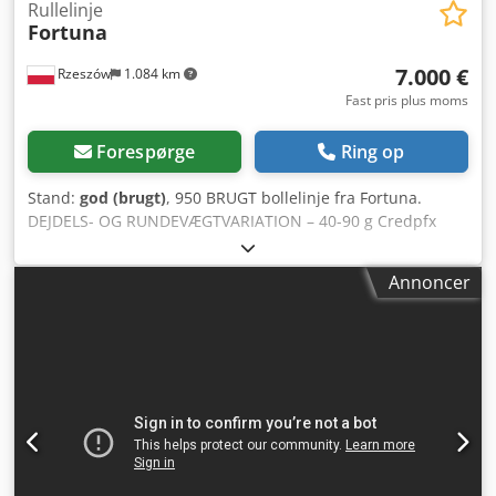
Rullelinje
Fortuna
7.000 €
Rzeszów
1.084 km
Fast pris plus moms
Forespørge
Ring op
Stand:
god (brugt)
, 950 BRUGT bollelinje fra Fortuna.
DEJDELS- OG RUNDEVÆGTVARIATION – 40-90 g Credpfx
Aeu Iuliscysf TEKNISKE DATA (i cm): - stempling: Kaiser,
Kamille, Kors. - opsætning på bageplader 60x80, 60x100.
Annoncer
UDVENDIGE MÅL (i cm): - længde: 325, - bredde: 125, -
højde: 280. Maskinen er placeret på vores lager (36-068
Bachórz) Følgende tillægsydelser er tilgængelige mod
betaling: transport, renovering, installation, idriftsættelse.
Den angivne pris er nettopris. VI TALER ENGELSK, TYSK,
FRANSK, RUSSISK, UKRAINSK.