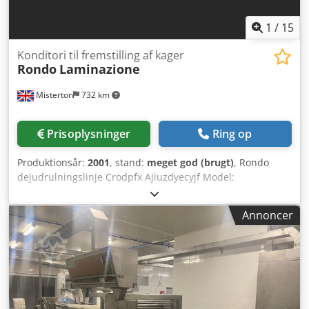
1
/
15
Konditori til fremstilling af kager
Rondo
Laminazione
Misterton
732 km
Prisoplysninger
Ring op
Produktionsår:
2001
, stand:
meget god (brugt)
, Rondo
dejudrulningslinje Crodpfx Ajiuzdyecyjf Model:
Laminazione Årgang: 2001, rustfrit stål, samlet længde
7000 mm. Denne linje består af en indførselssektion,
Annoncer
multi-rulle satellithoved, tværliggerstikker og derefter en
kalibrator, som forarbejder butterdej fra blokke/billetter til
en slutbredde på 600 mm og en tykkelse på 2-3 mm.
Leveres komplet med el-diagrammer og manualer.