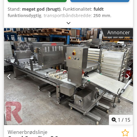
Stand:
meget god (brugt)
, Funktionalitet:
fuldt
funktionsdygtig
, transportbåndsbredde:
250 mm
,
indgangsspænding:
400 V
, samlet længde:
570 mm
,
arbejdsbredde:
250 mm
, samlet bredde:
560 mm
, total
Annoncer
højde:
1.230 mm
, bordlængde:
800 mm
, DGUV-certificeret
indtil:
09/2027
, Bagemaskine Kalmeijer KGM med
varmesystem, pladeføring med "stop og start"-funktion & 1
formvals Maskinen er mobil Tilslutning 400V, 16A-CEE-stik
Mål: 560 x 570 x 1230 mm, BxDxH Brugt maskine, rengjort
Crsdpfx Acoxyqu Noyef Kvalitet fra en specialiseret
virksomhed! Udnyt mere end 35 års erfaring! Yderligere
formvals Bageplader Serviceaftale Leveringsservice
Instruktion og idriftsættelse Vi har flere bagemaskiner på
lager!
1
/
15
Wienerbrødslinje