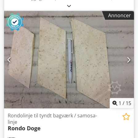
indgangsspænding:
400 V
, samlet længde:
700 mm
,
arbejdsbredde:
700 mm
, samlet bredde:
2.500 mm
, total
Annoncer
højde:
850 mm
, Fritsch skæremaskine Model: FT 250/700
Csdozfynpspfx Acyorf med langs- og tværskærevalse
Beskyttelseskappe til skæreværktøj Glatt skærebånd Enkel,
robust konstruktion Tilslutning 400V, 16A-CEE-stik Mål:
2500 x 700 x 850 mm (B x D x H) Brugt maskine Besøg vores
store udstilling!
1
/
15
Rondolinje til tyndt bagværk / samosa-
linje
Rondo Doge