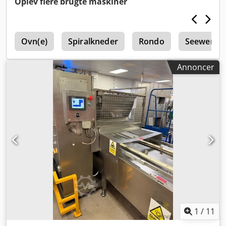
Oplev flere brugte maskiner
køberen.
h
Ovn(e)
Spiralkneder
Rondo
Seewer
Annoncer
1
/
11