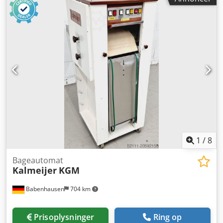
1
/
8
Bageautomat
Kalmeijer
KGM
Babenhausen
704 km
Prisoplysninger
Ring op