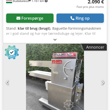
2.090 €
Budakalász
1.161 km
Fast pris plus moms
Forespørge
Ring op
Stand:
klar til brug (brugt)
, Baguette-formningsmaskinen
er i god stand og har nye lærredsduge og lejer. Klar til
brug. Crjdpek E Htvofx Acyjf
Annoncer