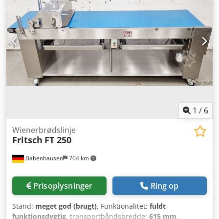
700 fyldte croissanter per række og time (maks. 2.800 stk.),
to- til trerækker Kalibrator årgang 1997 Pneumatisk
fyldeapparat, årgang 2006, håndterer både bløde og faste
fyldinger, to- til firrækker. Bearbejder også fyldninger med
små frugt- eller grøntsagsstykker uden problemer Brugbar
dejbåndsbredde ca. 530 mm Transportbåndets hastighed:
9 m/min Crsdpfjwgwwgox Acysf 1 udstansningskniv er
inkluderet, ekstra udstansningsknive kan tilkøbes Billeder
FØR renovering
1
/
6
Wienerbrødslinje
Fritsch
FT 250
Babenhausen
704 km
Prisoplysninger
Ring op
Stand:
meget god (brugt)
, Funktionalitet:
fuldt
funktionsdygtig
, transportbåndsbredde:
615 mm
,