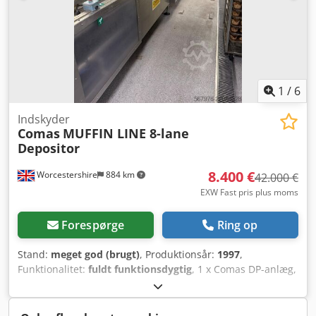
1
/
6
Indskyder
Comas
MUFFIN LINE 8-lane
Depositor
8.400 €
Worcestershire
884 km
42.000 €
EXW Fast pris plus moms
Forespørge
Ring op
Stand:
meget god (brugt)
, Produktionsår:
1997
,
Funktionalitet:
fuldt funktionsdygtig
, 1 x Comas DP-anlæg,
model Type-800, 8-baners (serienummer 2614,
fremstillingsdato – 1997). Codpfx Aszcaz Eocyerf Videoer
kan rekvireres. Alt udstyr skal fjernes fra fabrikken af