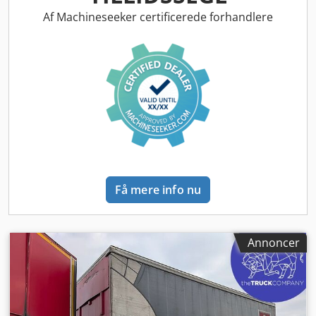
Bagaksel 1: Dobbeltmonteret; dækmønsterdybde, venstre
inderside: 3 mm; dækmønsterdybde, venstre yderside: 3
Af Machineseeker certificerede forhandlere
mm; dækmønsterdybde, højre inderside: 3 mm;
dækmønsterdybde, højre yderside: 3 mm Bagaksel 2:
Dobbeltmonteret; dækmønsterdybde, venstre inderside: 3
mm; dækmønsterdybde, venstre yderside: 3 mm;
dækmønsterdybde, højre inderside: 3 mm;
dækmønsterdybde, højre yderside: 3 mm Vægte Egenvægt:
4.360 kg Dcodpszrc H Iofx Aggsk Nyttelast: 14.640 kg
Totalvægt: 19.000 kg Tilstand Skader: ingen
Få mere info nu
Annoncer