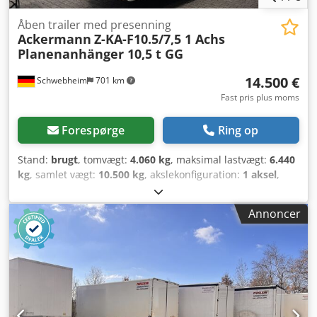
Åben trailer med presenning
Ackermann
Z-KA-F10.5/7,5 1 Achs
Planenanhänger 10,5 t GG
14.500 €
Schwebheim
701 km
Fast pris plus moms
Forespørge
Ring op
Stand:
brugt
, tomvægt:
4.060 kg
, maksimal lastvægt:
6.440
kg
, samlet vægt:
10.500 kg
, akslekonfiguration:
1 aksel
,
første registrering:
01/2018
, længde af lastrum:
7.450 mm
,
læsningsbredde:
2.470 mm
, lastepladshøjde:
3.100 mm
,
Annoncer
lastepladsvolumen:
57 m³
, affjedring:
luft
, dækstørrelse:
235/75R17,5
, farve:
anden
, geartype:
anden
,
forhjulsdækstørrelse:
235/75R17,5
, bagdækseldimension:
235/75R17,5
, førerhus:
anden
, emissionsklasse:
ingen
,
Udstyr:
ABS, trykluftbremse
, -- Trykfejl, fejl og ændringer
forbeholdes, eksempelbilleder --, Flere data under: !, Flere
detaljer: ! Dsdpfx Ajzr Sbhsggjck