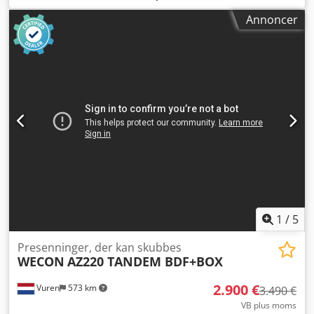
Udstyr:
ABS
, FBL tandem-trailer med stort volumen | Inkl.
Annoncer
passende DAF-lastbil | Kun tilgængelig som komplet sæt! ?
Kun tilgængelig som pakkeløsning med passende lastbil
(annonce nr. 9805) ? Pris for lastbil: 63.000,- € netto ?
Samlet pris for sættet: 80.000,- € netto ? Meget velholdt
stand – klar til brug ? Gaffeltruck kan tilkøbes * SAF-aksler
* Luftaffjedring Djdowtkkmspfx Aggjck *
Opbevaringskasser i rustfrit stål * Dækstørrelse
245/70R19,5 * Beslag til gaffeltruck Vi står til rådighed, hvis
du har brug for yderligere information.
1
/
5
Presenninger, der kan skubbes
WECON
AZ220 TANDEM BDF+BOX
2.900 €
Vuren
573 km
3.490 €
VB plus moms