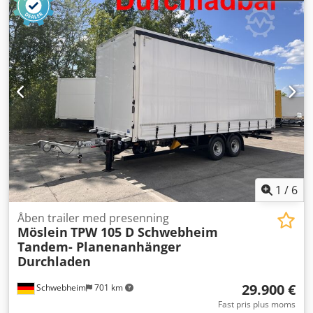
235/75R17,5 143J
, akselafstand:
990 mm
, farve:
anden
,
geartype:
anden
, forhjulsdækstørrelse:
235/75R17,5 143J
,
bagdækseldimension:
235/75R17,5 143J
, førerhus:
anden
,
emissionsklasse:
ingen
, Udstyr:
ABS, trykluftbremse
,
Foran med portaldøre til gennemlæsning, bagpå med
portaldøre, 27 mm skridsikker finerbund, 14
fastsurringsøjer på ladfladen, læssehøjde ca. 1.050 mm,
konturmærkning efter ECE R 048 forskrift, foran med 2 stk.
gearstøttevinscher med 2-trins gear, BPW-aksler, - trykfejl,
forbehold for fejl og ændringer, eksempelbilleder -, Flere
oplysninger under: !, Flere detaljer: ! Dsdpszr Umasfx
Aggjck
1
/
6
Åben trailer med presenning
Möslein
TPW 105 D Schwebheim
Tandem- Planenanhänger
Durchladen
29.900 €
Schwebheim
701 km
Fast pris plus moms