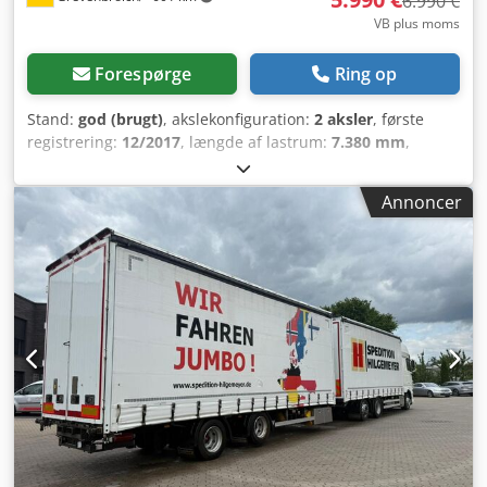
6.990 €
VB plus moms
Forespørge
Ring op
Stand:
god (brugt)
, akslekonfiguration:
2 aksler
, første
registrering:
12/2017
, længde af lastrum:
7.380 mm
,
læsningsbredde:
2.480 mm
, lastepladshøjde:
2.790 mm
,
affjedring:
luft
, Produktionsår:
2017
, Affjedring:
Annoncer
Luftaffjedring Egenvægt: 4.920 kg Lasteevne: 13.080 kg
Totalvægt: 18.000 kg Teknisk stand: God Optisk stand: God
Garanti: Ingen ansvar for tryk- og stavefejl, ændringer,
mellemsalg og forbehold for fejl! Kontakt venligst Emad Al
Shogran for yderligere information. Køretøjsnummer:
Trailer: 17 Krone / Tandem / Edscha / Sidevæg / PBW
Dcjdpfx Agsx I Ixqsgjk .: WKEZZ00000789527 Sidevæg
Edscha PBW Egenvægt: 4920 Totalvægt: 18000 Indvendige
mål (trailer): Længde: 7,38 m Bredde: 2,48 m Højde: 2,79 m
= Firmaoplysninger = Ingen ansvar for tryk- og stavefejl,
ændringer, mellemsalg og forbehold for fejl! Al Shogran
GmbH An der Glashütte 15 41516 Grevenbroich Tlf.: Mobil:
Fru Sabine Faust Email.