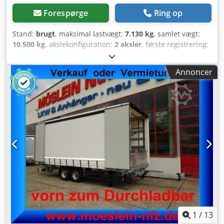
Forespørge
Ring op
Stand:
brugt
, maksimal lastvægt:
7.130 kg
, samlet vægt:
10.500 kg
, akslekonfiguration:
2 aksler
, første registrering:
02/2013
, længde af lastrum:
6.100 mm
, læsningsbredde:
2.480 mm
, lastepladshøjde:
2.800 mm
, Udstyr:
ABS
, *
Annoncer
Fliegl 2-akslet tandemtrailer med presenning og stænger *
Type TPS 100 * BPW-aksler Djdpfxszp Tqlj Aggock *
Luftaffjedret * Niveaujustering * Edscha-presenning *
Højdejusterbar trækbøjle/& udtrækkelig * Galvaniseret
ramme * ABS * EBS
1
/
13