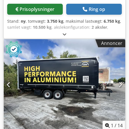
Prisoplysninger
Ring op
Stand:
ny
, tomvægt:
3.750 kg
, maksimal lastvægt:
6.750 kg
,
samlet vægt:
10.500 kg
, akslekonfiguration:
2 aksler
,
længde af lastrum:
7.230 mm
, læsningsbredde:
2.480 mm
,
lastepladshøjde:
2.630 mm
, lastepladsvolumen:
47 m³
,
Annoncer
affjedring:
luft
, dækstørrelse:
245 / 70 R 17,5
, akselafstand:
990 mm
, farve:
anden
, geartype:
anden
,
forhjulsdækstørrelse:
245 / 70 R 17,5
,
bagdækseldimension:
245 / 70 R 17,5
, førerhus:
anden
,
emissionsklasse:
ingen
, brændstof:
biodiesel
, Udstyr:
ABS,
trykluftbremse
, Foran med portdøre til gennemlastning,
bagtil også med portdøre, 27 mm filmfinérbund, 5 rækker
alu-V-lister, 7 par surringsøjer på ladfladen, yderramme
med surringshuller, læssehøjde ca. 1.050 mm,
konturmarkering i henhold til ECE R 048-forskriften, foran
med 2 stk. støtteben med 2-trins gear, BPW-aksler, lejepris
fra 680 € pr. måned. -- Trykfejl, ændringer og forbehold
tages, illustrerende billeder -- Flere oplysninger på: !, More
Details: ! Dedpfozrqgpjx Aggsck
1
/
14