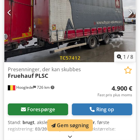
1
/
8
Presenninger, der kan skubbes
Fruehauf
PLSC
4.900 €
Hooglede
726 km
Fast pris plus moms
Forespørge
Ring op
Stand:
brugt
, akslekonfiguration:
2 aksler
, første
Gem søgning
registrering:
03/2017
, affjedring:
luft
, dækstørrelse:
255/60R19.5
, farve:
anden
, Produktionsår:
2017
,