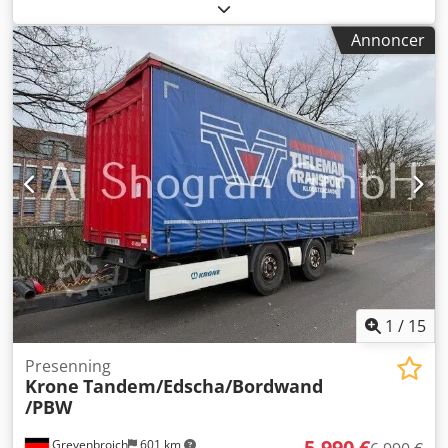
første registrering:
08/2016
, længde af lastrum:
7.300 mm
,
læsningsbredde:
2.480 mm
, lastepladshøjde:
2.770 mm
,
Annoncer
lastepladsvolumen:
50 m³
, affjedring:
luft
, dækstørrelse:
235 / 75 R 17,5
, farve:
anden
, geartype:
anden
,
forhjulsdækstørrelse:
235 / 75 R 17,5
,
bagdækseldimension:
235 / 75 R 17,5
, førerhus:
anden
,
emissionsklasse:
ingen
, Udstyr:
ABS, trykluftbremse
,
Foran med gennemlæsning og kort overgangsklap til lift, 4
rækker alu-lister, 7 par surringsringe på ladet, hver til 2,5
t, 30 mm filmpladebund, Køretøjet sælges som
kommissionssalg, Ret til trykfejl, fejl og ændringer
forbeholdes, Eksempelbilleder, Flere oplysninger under: !,
More Details: ! Dcodpjzqtyijfx Aggjk
1
/
15
Presenning
Krone
Tandem/Edscha/Bordwand
/PBW
5.990 €
Grevenbroich
601 km