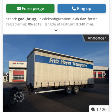
Forespørge
Ring op
Stand:
god (brugt)
, akslekonfiguration:
2 aksler
, første
registrering:
05/2018
, længde af lastrum:
8.340 mm
,
læsningsbredde:
2.470 mm
, lastepladshøjde:
2.980 mm
,
samlet længde:
10.650 mm
, samlet bredde:
2.550 mm
,
Annoncer
total højde:
4.110 mm
, affjedring:
luft
, dækstørrelse:
265/70R19,5
, farve:
anden
, Produktionsår:
2018
, Udstyr:
ABS
, = Yderligere muligheder og udstyr = - EBS =
Bemærkninger = Antal aksler: 2, tvillingemonterede dæk,
egenvægt: 3.480 kg, bruttovægt: 21.000 kg, affjedringstype:
fuld luftaffjedring, ABS, EBS, sidevægs materiale:
presenning, akseltype: BPW, PRIS KUN FOR TRAILER / KUN
PRIS FOR PÅHÆNGER / ALENE PRIS = Yderligere oplysninger
= Generelle oplysninger Kabine: Dag Nummerplade:
KLEYN1 Drivlinje Brændstoftype: Diesel Gearkasse
Gearkasse: Manuel Akselkonfiguration Dækstørrelse:
265/70R19,5 Bremser: Tromlebremser Affjedring:
Luftaffjedring Aksel 1: Tvillingemonterede dæk;
dækmønster venstre indvendigt: 7 mm; dækmønster
1
/
20