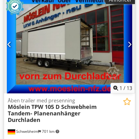
affjedring:
luft
, dækstørrelse:
235/75R17,5
, akselafstand:
990 mm
, farve:
anden
, geartype:
anden
,
forhjulsdækstørrelse:
235/75R17,5
, bagdækseldimension:
235/75R17,5
, førerhus:
anden
, emissionsklasse:
ingen
,
Udstyr:
ABS, trykluftbremse
, 14 x surreøjer, 500 mm
sidevægge, -- trykfejl, forbehold for fejl og ændringer,
eksempelbilleder --, Flere data under: !, Flere detaljer: !
Dcjdszrqhaspfx Aggok
1
/
13
Åben trailer med presenning
Möslein
TPW 105 D Schwebheim
Tandem- Planenanhänger
Durchladen
Schwebheim
701 km