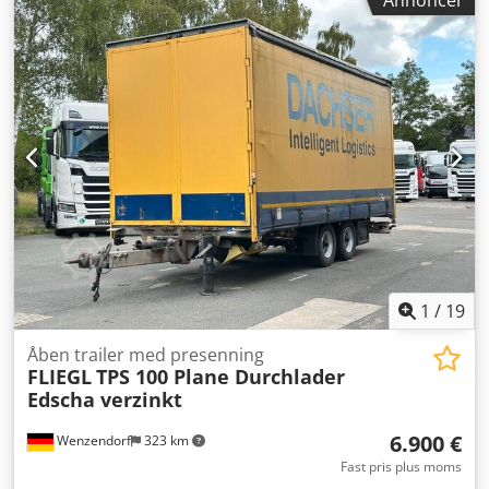
lastepladsvolumen:
47 m³
, affjedring:
luft
, dækstørrelse:
235 / 75 R 17,5
, farve:
anden
, geartype:
anden
,
forhjulsdækstørrelse:
235 / 75 R 17,5
,
bagdækseldimension:
235 / 75 R 17,5
, førerhus:
anden
,
emissionsklasse:
ingen
, brændstof:
biodiesel
, Udstyr:
ABS,
trykluftbremse
, Foran med portaldøre til gennemlæsning,
bagtil med portaldøre, 7 par surringsringe på ladet,
læssehøjde ca. 1.050 mm, foran med 2 stk.
gearstøttestativer med 2 gear, BPW-aksler. -- Der tages
forbehold for trykfejl, fejl og ændringer, eksempelbilleder -
-. Flere oplysninger under: !, More Details: ! Dcjdozr Uk
Sepfx Aggjk
1
/
19
Åben trailer med presenning
FLIEGL
TPS 100 Plane Durchlader
Edscha verzinkt
6.900 €
Wenzendorf
323 km
Fast pris plus moms