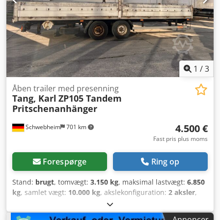
1
/
3
Åben trailer med presenning
Tang, Karl
ZP105 Tandem
Pritschenanhänger
4.500 €
Schwebheim
701 km
Fast pris plus moms
Forespørge
Ring op
Stand:
brugt
, tomvægt:
3.150 kg
, maksimal lastvægt:
6.850
kg
, samlet vægt:
10.000 kg
, akslekonfiguration:
2 aksler
,
første registrering:
03/2002
, længde af lastrum:
7.320 mm
,
læsningsbredde:
2.490 mm
, lastepladsvolumen:
42 m³
,
Annoncer