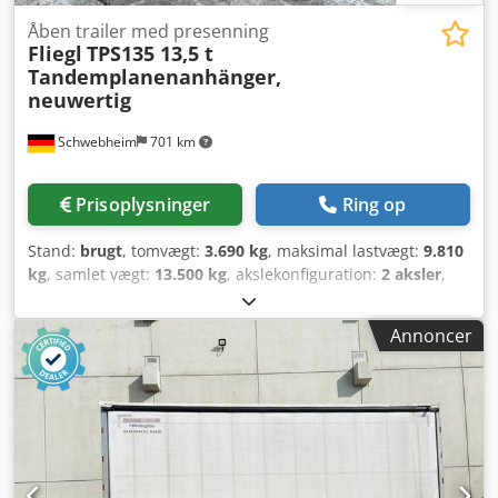
Åben trailer med presenning
Fliegl
TPS135 13,5 t
Tandemplanenanhänger,
neuwertig
Schwebheim
701 km
Prisoplysninger
Ring op
Stand:
brugt
, tomvægt:
3.690 kg
, maksimal lastvægt:
9.810
kg
, samlet vægt:
13.500 kg
, akslekonfiguration:
2 aksler
,
første registrering:
09/2019
, længde af lastrum:
7.300 mm
,
læsningsbredde:
2.480 mm
, lastepladshøjde:
2.700 mm
,
Annoncer
lastepladsvolumen:
48 m³
, affjedring:
luft
, dækstørrelse:
285/70R19,5 148J
, farve:
anden
, geartype:
anden
,
forhjulsdækstørrelse:
285/70R19,5 148J
,
bagdækseldimension:
285/70R19,5 148J
, førerhus:
anden
,
emissionsklasse:
ingen
, Udstyr:
ABS, trykluftbremse
,
Surringsøjer, , -- Trykfejl, fejl og ændringer forbeholdes,
eksemplariske billeder --, Flere data på: !, Flere