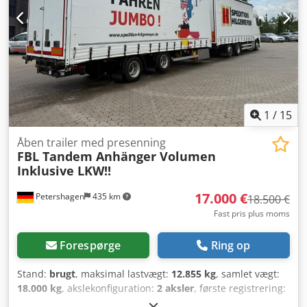
aksler * Luftaffjedring * Rustfri stål opbevaringskasser *
Dæk: 245/70R19,5 * Gaffeltruckholder For yderligere
oplysninger står vi gerne til rådighed
1
/
15
Åben trailer med presenning
FBL Tandem Anhänger Volumen
Inklusive LKW!!
17.000 €
Petershagen
435 km
18.500 €
Fast pris plus moms
Forespørge
Ring op
Stand:
brugt
, maksimal lastvægt:
12.855 kg
, samlet vægt:
18.000 kg
, akslekonfiguration:
2 aksler
, første registrering:
06/2020
, samlet bredde:
2.550 mm
, total højde:
4.000 mm
,