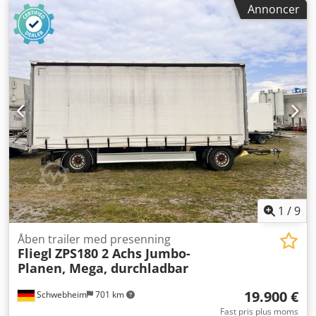
Annoncer
lastepladsvolumen:
50 m³
, affjedring:
luft
, dækstørrelse:
235 / 75 R 17,5
, farve:
anden
, geartype:
anden
,
forhjulsdækstørrelse:
235 / 75 R 17,5
,
bagdækseldimension:
235 / 75 R 17,5
, førerhus:
anden
,
emissionsklasse:
ingen
, Udstyr:
ABS, trykluftbremse
,
Forlæssende mulighed foran, 5 rækker aluminium V-lister,
7 par surringsringe på ladfladen, lastehøjde ca. 1.050 mm,
-- trykfejl, forbehold for ændringer og fejl,
eksempelbilleder --, Flere oplysninger under: !, Flere
detaljer: ! Djdpfx Aezr Sdvjggeck
1
/
9
Åben trailer med presenning
Fliegl
ZPS180 2 Achs Jumbo-
Planen, Mega, durchladbar
19.900 €
Schwebheim
701 km
Fast pris plus moms