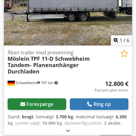
alu-V-lister, 7 par surringsøjer på ladfladen, yderramme
med surringshuller, læssehøjde ca. 1.050 mm,
konturmarkering i henhold til ECE R 048-forskriften, foran
med 2 stk. støtteben med 2-trins gear, BPW-aksler, lejepris
fra 680 € pr. måned. -- Trykfejl, ændringer og forbehold
tages, illustrerende billeder -- Flere oplysninger på: !, More
Details: ! Dodpjzr Sd Ajfx Aggsck
1
/
6
Åben trailer med presenning
Möslein
TPF 11-D Schwebheim
Tandem- Planenanhänger
Durchladen
12.800 €
Schwebheim
701 km
Fast pris plus moms
Forespørge
Ring op
Stand:
brugt
, tomvægt:
3.700 kg
, maksimal lastvægt:
6.300
kg
, samlet vægt:
10.000 kg
, akslekonfiguration:
2 aksler
,
første registrering:
10/2016
, længde af lastrum:
7.300 mm
,
læsningsbredde:
2.480 mm
, lastepladshøjde:
2.770 mm
,