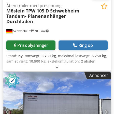
Åben trailer med presenning
Möslein
TPW 105 D Schwebheim
Tandem- Planenanhänger
Durchladen
Schwebheim
701 km
Prisoplysninger
Ring op
Stand:
ny
, tomvægt:
3.750 kg
, maksimal lastvægt:
6.750 kg
,
samlet vægt:
10.500 kg
, akslekonfiguration:
2 aksler
,
længde af lastrum:
7.230 mm
, læsningsbredde:
2.480 mm
,
lastepladshøjde:
2.630 mm
, lastepladsvolumen:
47 m³
,
Annoncer
affjedring:
luft
, dækstørrelse:
245 / 70 R 17,5
, akselafstand:
990 mm
, farve:
anden
, geartype:
anden
,
forhjulsdækstørrelse:
245 / 70 R 17,5
,
bagdækseldimension:
245 / 70 R 17,5
, førerhus:
anden
,
emissionsklasse:
ingen
, brændstof:
biodiesel
, Udstyr:
ABS,
trykluftbremse
, Foran med portdøre til gennemlastning,
bagtil også med portdøre, 27 mm filmfinérbund, 5 rækker