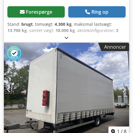
Forespørge
Ring op
Stand:
brugt
, tomvægt:
4.300 kg
, maksimal lastvægt:
13.700 kg
, samlet vægt:
18.000 kg
, akslekonfiguration:
2
aksler
, første registrering:
02/2019
, længde af lastrum:
7.200 mm
, affjedring:
luft
, dækstørrelse:
445/45 R19,5
Annoncer
160J
, farve:
anden
, geartype:
anden
, forhjulsdækstørrelse:
445/45 R19,5 160J
, bagdækseldimension:
445/45 R19,5
160J
, førerhus:
anden
, emissionsklasse:
ingen
, Udstyr:
ABS, trykluftbremse
, -- Trykfejl, fejl og ændringer
forbeholdes, eksemplariske billeder --, Flere oplysninger
under: !, Flere detaljer: ! Dodszr Saqopfx Aggeck
1
/
8