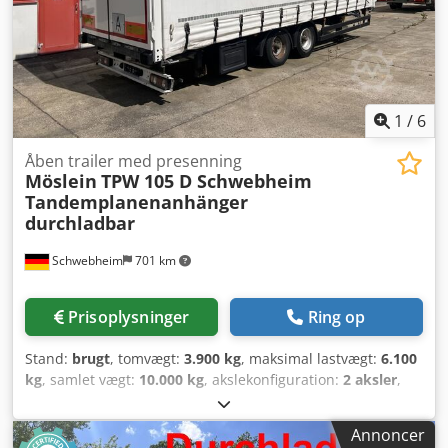
1
/
6
Åben trailer med presenning
Möslein
TPW 105 D Schwebheim
Tandemplanenanhänger
durchladbar
Schwebheim
701 km
Prisoplysninger
Ring op
Stand:
brugt
, tomvægt:
3.900 kg
, maksimal lastvægt:
6.100
kg
, samlet vægt:
10.000 kg
, akslekonfiguration:
2 aksler
,
første registrering:
04/2018
, længde af lastrum:
7.300 mm
,
læsningsbredde:
2.490 mm
, lastepladshøjde:
2.600 mm
,
Annoncer
lastepladsvolumen:
47 m³
, affjedring:
luft
, dækstørrelse: