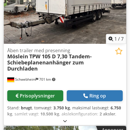
1
/
7
Åben trailer med presenning
Möslein
TPW 105 D 7,30 Tandem-
Schiebeplanenanhänger zum
Durchladen
Schwebheim
701 km
Prisoplysninger
Ring op
Stand:
brugt
, tomvægt:
3.750 kg
, maksimal lastvægt:
6.750
kg
, samlet vægt:
10.500 kg
, akslekonfiguration:
2 aksler
,
første registrering:
01/2018
, længde af lastrum:
7.300 mm
,
læsningsbredde:
2.480 mm
, lastepladshøjde:
2.650 mm
,
Annoncer