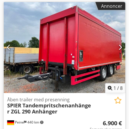
Annoncer
1
/
8
Åben trailer med presenning
SPIER
Tandempritschenanhänge
r ZGL 290 Anhänger
6.900 €
Peine
440 km