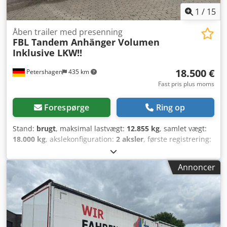
1
/
15
Åben trailer med presenning
FBL Tandem Anhänger Volumen
Inklusive LKW!!
18.500 €
Petershagen
435 km
Fast pris plus moms
Forespørge
Ring op
Stand:
brugt
, maksimal lastvægt:
12.855 kg
, samlet vægt:
18.000 kg
, akslekonfiguration:
2 aksler
, første registrering:
06/2020
, samlet bredde:
2.550 mm
, total højde:
4.000 mm
,
Udstyr:
ABS
, FBL tandem volumenanhænger | Inkl.
Annoncer
matchende DAF lastbil | Kun som komplet vogntog!
Dcodew E Aa Dspfx Aggsk ? Kun tilgængelig som pakke
med matchende lastbil (annonce-nr. 9805) ? Lastbilpris:
68.400 € netto ? Samlet pris for vogntog: 86.900 € netto ?
Meget velholdt stand – klar til øjeblikkelig indsats ?
Medbringergaffeltruck tilgængelig mod merpris * SAF-