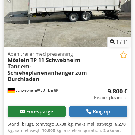
oplysninger: ! Dcodpfxjzrqf Ss Aggok
1
/
11
Åben trailer med presenning
Möslein
TP 11 Schwebheim
Tandem-
Schiebeplanenanhänger zum
Durchladen
9.800 €
Schwebheim
701 km
Fast pris plus moms
Forespørge
Ring op
Stand:
brugt
, tomvægt:
3.730 kg
, maksimal lastvægt:
6.270
kg
, samlet vægt:
10.000 kg
, akslekonfiguration:
2 aksler
,