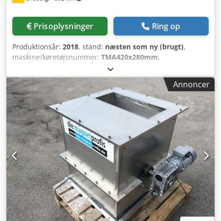
til beskyttelse af magnetkernen Ringøjer til ophængning
Rengøringsskuffe for nem fjernelse af opsamlede
Prisoplysninger
Ring op
urenheder Kan monteres over alle former for
transportbåndsanlæg…
Produktionsår:
2018
, stand:
næsten som ny (brugt)
,
maskine/køretøjsnummer:
TMA420x280mm
,
Tromlemagnet – magnetseparator i kabinet inkl.
adskillelsesplade, drev og gear Dedpfx Aec Tnh Djgxswa +
Annoncer
Udførelse i høj kvalitet rustfrit stål + Adskillelsesplade til
separation + Akselblok i form af en lejerenhed +
Fritstående lejerenheder Dimensioner: L: 420 mm B: 280
mm H: 380 mm Indløb: 365 x 80 mm Tromle: Ø 220 x 400
mm