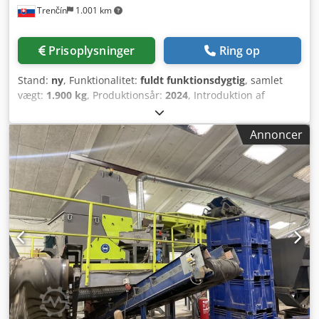
Trenčín
1.001 km
Prisoplysninger
Ring op
Stand:
ny
, Funktionalitet:
fuldt funktionsdygtig
, samlet
vægt:
1.900 kg
, Produktionsår:
2024
, Introduktion af
Traserscreen DB-40LC – Den ultimative sorterer for
uovertruffen effektivitet! Optimer din materialeseparering
Annoncer
med Traserscreen DB-40LC. Denne højtydende sorterer er
udviklet til at levere enestående holdbarhed, præcision og
hastighed, hvilket gør den til det ideelle valg for
professionelle inden for anlægsgartneri, byggeri og
landbrug. Nøglefunktioner: Robust konstruktion: Designet
til at modstå krævende forhold og intensiv brug.
Tragtbredde: 2657 mm. Høj effektivitet: Opnå hurtigere og
renere resultater med avanceret sorteringsteknologi.
Kapacitet: 15-60 t/t. Brugervenlig: Nem opsætning og
betjening for maksimal produktivitet. Vægt: 1900 kg. Dedst
Ebphopfx Agxjwa