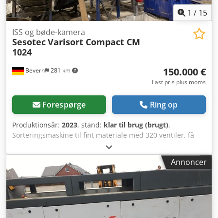
1
/
15
ISS og bøde-kamera
Sesotec
Varisort Compact CM
1024
150.000 €
Bevern
281 km
Fast pris plus moms
Forespørge
Ring op
Produktionsår:
2023
, stand:
klar til brug (brugt)
,
Sorteringsmaskine til fint materiale med 320 ventiler, få
driftstimer, står stadig opstillet og kan testes med dit
materiale. Dodpfx Agsxmvnbjxswa
Annoncer