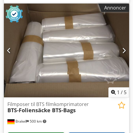
kabinet inkl. adskillelsesplade, drev og gear + Udførelse i
Annoncer
høj kvalitet rustfrit stål + Adskillelsesplade til separation +
Akselblok i form af en lejerenhed + Fritstående
lejerenheder Dimensioner: L: 420 mm Dwedpfx
Aodzqxbegxja B: 280 mm H: 380 mm Indløb: 365 x 80 mm
Tromle: Ø 220 x 400 mm
1
/
5
Filmposer til BTS filmkomprimatorer
BTS-Foliensäcke BTS-Bags
Brakel
500 km