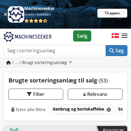
Machineseeker
Til appen
Gratis i butikken
Sælg
Søg
/ ... / Brugt sorteringsanlæg
Brugte sorteringsanlæg til salg
(53)
Filter
Relevans
Genbrug og bortskaffelse
Sorte
Fjern alle filtre
Annoncer