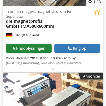
1
/
3
Tromlen magnet magnetisk drum Fe
Separator
die magnetprofis
GmbH
TMA500x600mm
Ursberg
892 km
Prisoplysninger
Ring op
Produktionsår:
2018
, stand:
næsten som ny
(udstillingsmaskine)
, maskine/køretøjsnummer:
TMA500x600mm
, Tromlemagnet – Magnetseparator i
kabinet inkl. separationsplade, drev og gear + Udførelse i
Annoncer
højkvalitets rustfrit stål + Separationsplade til adskillelse +
Akselblok som enhed med leje + Fodlejeenheder
Dimensioner: L: 800 mm B: 800 mm H: 820 mm Dwedpfx
Aodzqw Asgxoa Indløb: 600 x 250 mm Tromle: Ø 500 x 600
mm