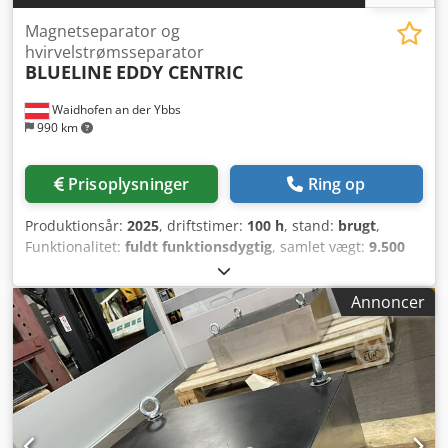
Magnetseparator og
hvirvelstrømsseparator
BLUELINE
EDDY CENTRIC
Waidhofen an der Ybbs
990 km
Prisoplysninger
Ring op
Produktionsår:
2025
, driftstimer:
100 h
, stand:
brugt
,
Funktionalitet:
fuldt funktionsdygtig
, samlet vægt:
9.500
kg
, samlet længde:
6.050 mm
, samlet bredde:
2.450 mm
,
total højde:
2.700 mm
, maskine/køretøjsnummer:
B0403
,
Annoncer
EDDY CENTRIC kombinerer en separator til jernholdige og
ikke-jernholdige metaller og tilbyder en effektiv og kompakt
metode til at adskille metaller fra et materiale, selv ved de
højeste gennemstrømningshastigheder. En kombination af
en robust og kraftfuld tromlemagnetseparator til
adskillelse af jernholdige metaller (søm, skruer osv.) og en
centrifugel virvelstrømsseparator til adskillelse af ikke-