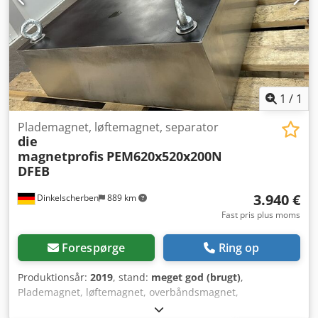
jernholdige metaller (aluminium, kobber, messing osv.) gør
det muligt at opnå tre salgbare fraktioner i et enkelt
behandlingsskridt. Denne modul er en del af vores
udlejningspark. Dwjdpfozfy R Dex Agxoa
1
/
1
Plademagnet, løftemagnet, separator
die
magnetprofis
PEM620x520x200N
DFEB
3.940 €
Dinkelscherben
889 km
Fast pris plus moms
Forespørge
Ring op
Produktionsår:
2019
, stand:
meget god (brugt)
,
Plademagnet, løftemagnet, overbåndsmagnet,
"politimagnet", magnetfilter, magnetseparator