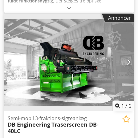
fuldt funktionsdygtig
, Der sælges tre optiske
sorteringsmaskiner fra Bühler. Disse er fortsat integreret i
vores produktion og kan besigtiges på stedet.
Annoncer
Ombygningen er planlagt til ca. slutningen af august 2026.
Dwodpfsyrndasx Agxea Alle tekniske data fremgår af
billederne. Ved yderligere spørgsmål er du velkommen til
at kontakte os.
1
/
6
Semi-mobil 3-fraktions-sigteanlæg
DB Engineering
Traserscreen DB-
40LC