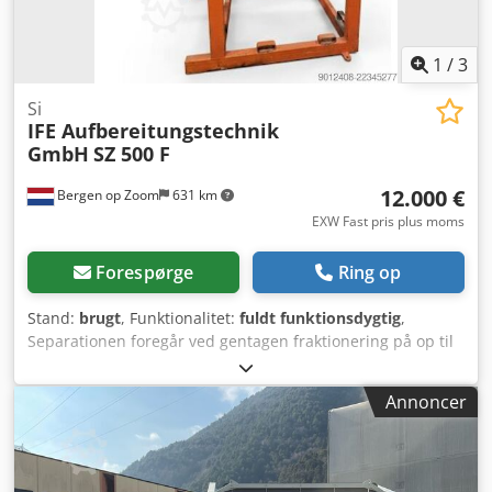
1
/
3
Si
IFE Aufbereitungstechnik
GmbH
SZ 500 F
12.000 €
Bergen op Zoom
631 km
EXW Fast pris plus moms
Forespørge
Ring op
Stand:
brugt
, Funktionalitet:
fuldt funktionsdygtig
,
Separationen foregår ved gentagen fraktionering på op til
5 langsgående, oven på hinanden placerede sigteplader,
hvis hældning øges nedad. Sigterammens drift sker ved
Annoncer
hjælp af ubalanceret motor. Dedpfxezl Sv Ss Agxswa De
indbyggede sigteplader har størrelsen 15-10-5-3-1 mm.
Maskinen har været i drift i et F&U-center i Israel. Da
virksomheden nu har etableret produktion i Europa, vil