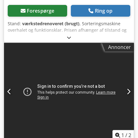
Forespørge
Ring op
Stand:
værkstedrenoveret (brugt)
, Sorteringsmaskine
overhalet og funktionsklar. Prisen afhænger af tilstand og
udstyr, software og hardware (årgang 2008 - 2014). Du er
velkommen til at medbringe materiale til prøvesortering.
Annoncer
Maskinerne er velegnede til slagge, shredderrester,
restfraktioner, kabler, aluminium, VA, NE – ca. 12-120 mm
alt efter fraktion (1-2 sigtesnit anbefales). Funktionsmåde:
induktion og magnetiserbarhed, udskillelse med luft,
kapacitet ca. 3-9 t afhængig af materiale, op til 40 t.
Dwedpet Rv Nasfx Agxoa
1
/
2