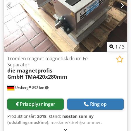
1
/
3
Tromlen magnet magnetisk drum Fe
Separator
die magnetprofis
GmbH
TMA420x280mm
Ursberg
892 km
Prisoplysninger
Ring op
Produktionsår:
2018
, stand:
næsten som ny
(udstillingsmaskine)
, maskine/køretøjsnummer:
TMA420x280mm
, Tromlemagnet – magnetseparator i