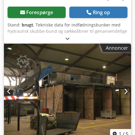
Forespørge
Ring op
Stand:
brugt
, Tekniske data for indfødningsbunker med
hydraulisk skubbe-bund og sækkeåbner til genanvendelige
materialer fra gule sække og erhvervsaffald: Fabrikant: BRT
HARTNER GmbH Dsdpfx Agjy Urtfsxswa Model: HP5-3035
Annoncer
Årgang: 2015 Bunkervolumen: 30 m³ Drivkraft: 17,5 kW Mål
i nuværende stand: 13.200 x 3.050 x 4.350 mm (L x B x H)
Maskinens tilstand: Indfødningsbunkeren med
sækkeåbner var i drift hos en stor genvindingsvirksomhed,
hvor materialer fra gule sække eller erhvervsaffald blev
læsset i bunkeren med hjullæssere, poserne blev åbnet i
sækkeåbneren, og materialerne blev doseret videre til
sorteringsanlægget eller til yderligere behandling.
Anlægget fungerede fejlfrit indtil demontage og blev
udskiftet med et større anlæg med højere kapacitet.
Maskinen blev i vores værksted adskilt i enkeltdelene,
delvist renoveret, samlet igen og testet under drift.
Følgende renoveringsarbejder blev udført/udskiftede
reservedele: - Demontage af indfødningsbunker og
1
/
5