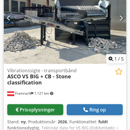
F&U-centret blive lukket. Maskinerne vil blive transporteret
til Europa på ejerens regning og kan afleveres på en havn
eller i produktionsanlægget i Europa, EXW. Detaljerne for
en optimal transport skal afklares. Maskinprisen er angivet
eksklusiv emballering på palle.
1
/
5
Vibrationssigte - transportbånd
ASCO
VS BIG + CB - Stone
classification
Framrach
1.121 km
Prisoplysninger
Ring op
Stand:
ny
, Produktionsår:
2026
, Funktionalitet:
fuldt
funktionsdygtig
, Tekniske data for VS BIG (Dobbeldæk): •