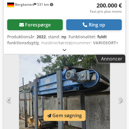
200.000 €
Bergkamen
531 km
Fast pris plus moms
Forespørge
Ring op
Produktionsår:
2022
, stand:
ny
, Funktionalitet:
fuldt
funktionsdygtig
, maskine/køretøjsnummer:
VARIOSORT+
WEEE CM 1920
, Til salg udbydes sorteringssystemet
VARIOSORT+ WEEE CM 1920 fra Sesotec. Maskinen er
Annoncer
særligt egnet til frasortering af fejlfarver,
metalforureninger og fremmedplast. Udstyret er opbevaret
i en tør/ opvarmet hal og har aldrig været i drift. Vi har
samme maskine i drift – hvis ønsket, kan man få et indtryk
af sorteringsydelsen. Dwedpfexryarex Agxja Yderligere
oplysninger og besigtigelse kan ske efter aftale.
Gem søgning