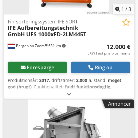
1
/
3
Fin-sorteringssystem IFE SORT
IFE Aufbereitungstechnik
GmbH
UFS 1000xFD-2LM445T
12.000 €
Bergen op Zoom
631 km
EXW Fast pris plus moms
Forespørge
Ring op
Produktionsår:
2017
, driftstimer:
2.000 h
, stand:
meget
god (brugt)
, Funktionalitet:
fuldt funktionsdygtig
,
maskine/køretøjsnummer:
51N292010-01
, IFE SORT er en
sorteringsmaskine, der anvender et fluidiseret lejesystem
Annoncer
til at sortere fint, tørt bulkmateriale efter densitet. Denne
luftseparationsmaskine fungerer ved hjælp af en
kombination af vibration og luftteknologi. Tunge partikler
løftes opad ved hjælp af vibration, mens lette
komponenter holdes svævende ved hjælp af tilført luft og