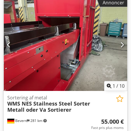
Annoncer
sortere FE-metaller, og FE-jern behøver ikke at blive fjernet
forudgående. Prøvesortering med manuel
indfødningsmetode er mulig. Maskinen demonsteres
funktionsdygtigt. Salget sker uden garanti og ansvar.
Idriftsættelse over hele verden er mulig mod merpris.
Dedeiqk Aqepfx Agxswa
1
/
10
Sortering af metal
WMS NES Stailness Steel Sorter
Metall oder Va Sortierer
55.000 €
Bevern
281 km
Fast pris plus moms