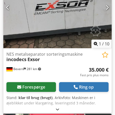
1
/
10
NES metalseparator sorteringsmaskine
incodecs
Exsor
35.000 €
Bevern
281 km
Fast pris plus moms
Forespørge
Ring op
Stand:
klar til brug (brugt)
, Arkivfoto: Maskinen er i
øjeblikket under klargøring, leveringstid 3 måneder.
Sorteringsmaskine til udskillelse af alle metaller, NE (ikke-
jernholdige) og FE (jernholdige). Maskinen kan separat