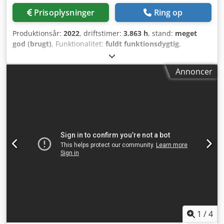
udviklingscentret. Maskinerne vil blive transporteret til
Prisoplysninger
Ring op
Europa for ejerens regning og kan afhentes i en havn eller
på produktionsanlægget i Holland, EXW. Dedpfx Ajzkup
Produktionsår:
2022
, driftstimer:
3.863 h
, stand:
meget
Eogxowa Detaljerne for en optimal transport skal afklares.
god (brugt)
, Funktionalitet:
fuldt funktionsdygtig
,
Maskinens pris er eksklusive emballage på palle.
maskine/køretøjsnummer:
006682
, På vegne af vores
kunde tilbyder vi hermed et næsten nyt OI-
Annoncer
sorteringsanlæg. Denne installation kan afprøves i drift
hos kunden. Maskinerne består af: OI-sorteringsanlæg:
0050 Bunkerbånd med doseringstromle
BDF1200/2000*10000 0060 Stigningsbånd til sigte
HBT1200/1600*14000 0070 Kartonsigte 1640*7000 Platform
Burstige 0080 Tilpasninger af eksisterende kædebånd til
papir 0090 Styreskab inkluderet Dedjwq D Dnspfx Agxewa
Kun 3863 driftstimer Efter aftale med kunden og Bollegraaf
kan der eventuelt gives garanti under visse betingelser. Se
vedlagte PDF for en nøjagtig teknisk beskrivelse pr.
maskine.
1
/
4