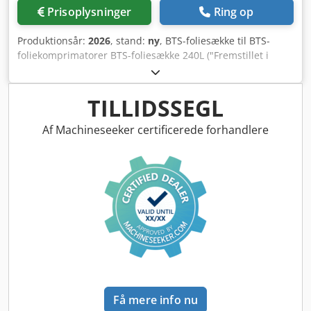
Prisoplysninger
Ring op
Produktionsår:
2026
, stand:
ny
, BTS-foliesække til BTS-
foliekomprimatorer BTS-foliesække 240L ("Fremstillet i
Tyskland") transparente og lavet af højkvalitets LDPE-
regenerat 10 sække pr. rulle / 10 ruller pr. karton Dodpfxsi
Dbfps Agxjwa Foliekomprimator, komprimeringsstander,
TILLIDSSEGL
foliesamler, folieaffaldsbortskaffelse,
genbrugsmaterialesamler, genbrugssække, genbrugssæk,
Af Machineseeker certificerede forhandlere
affaldssække, affaldssæk
Få mere info nu