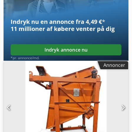
Hz) Strømforbrug: 13,3 A Effektfaktor (cos φ): 0,55
Beskyttelsesklasse: IP 66 Isolationsklasse (I.Cl.): F Vægt: 484
kg
Indryk nu en annonce fra 4,49 €
*
11 millioner af købere
venter på dig
Indryk annonce nu
*pr. annonce/md.
Annoncer