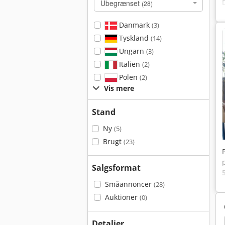
Ubegrænset
(28)
Danmark
(3)
Tyskland
(14)
Ungarn
(3)
Italien
(2)
Polen
(2)
Vis mere
Stand
Ny
(5)
Brugt
(23)
Salgsformat
Småannoncer
(28)
Auktioner
(0)
Detaljer
egen
Kæde Bælte
Bælte
Aba
Amada