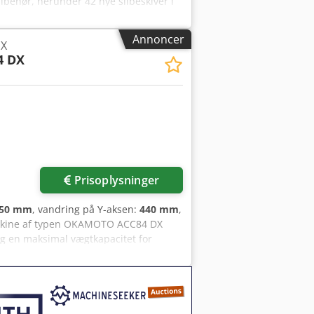
behør, herunder 42 nye slibeskiver i
meget god stand, da den primært er
ninger til fladslibning, bør du overveje
Annoncer
X
r yderligere detaljer. • Kan fås som et
4 DX
ængde: 600 mm • Ydre bredde: 200 mm •
f de nye slibeskiver: 3 mm – 6 stk., 4 mm
, 16 mm – 2 stk., 20 mm – 1 stk. •
0 stk. • Diamantslibeværktøjer: ny-
k. på maskinen • 5 x slibeskivedrev • 1 x
 tiden betjent af den samme operatør
Prisoplysninger
50 mm
, vandring på Y-aksen:
440 mm
,
skine af typen OKAMOTO ACC84 DX
og en maksimal vægtkapacitet for
27 mm og en omdrejningstal på 1.800
bør du overveje den OKAMOTO ACC84 DX,
bejdsområde: • Bordstørrelse: 850 × 400
indelcenter: 47,5–547,5 mm •
r slibeskiven: 1.800 o/min •