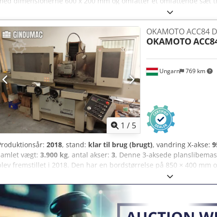
med dimensionerne 600 x 200 mm og omfatter et omfattende sæt til
forskellige bredder samt 19 diamantslibeværktøjer. Maskinen er i 
blevet brugt af den samme operatør. Hvis du leder efter kvalitetsløs
OKAMOTO ACC84 D
den Jones & Shipman Format 5-200, som vi har til salg. Kontakt os fo
OKAMOTO
ACC8
sæt med Mitutoyo PH 350, inklusive komplet tilbehørssæt • Ydre l
Inkluderet i leveringen: 42 stk. nye slibeskiver • Bredder og antal a
– 1 stk., 6 mm – 11 stk., 8 mm – 9 stk., 10 mm – 3 stk., 13 mm – 9 stk.
Ungarn
769 km
Brugte slibeskiver monteret på en holder – forskellige grovheder – 1
slibede vinkler og radius – 19 stk., egnet til reparation – 7 stk., 4 st
balancemaskine • Meget god stand • Kun én tidligere ejer • 90 % af
Dkodpfx Apszr Nciepor
1
/
5
Produktionsår:
2018
, stand:
klar til brug (brugt)
, vandring X-akse:
9
samlet vægt:
3.900 kg
, antal akser:
3
, Denne 3-aksede planslibema
blev fremstillet i 2018. Den har en bordstørrelse på 850 × 400 mm 
emner på 700 kg. Slibeskiven har dimensionerne Ø 355 × 38 × Ø 1
o/min. Hvis du er på udkig efter høj kvalitet inden for slibning, 
som vi tilbyder til salg. Kontakt os for yderligere oplysninger. • Ar
mm • Maksimal emnevægt: 700 kg • Afstand fra bordoverflade til sp
Slibeenhed: • Slibeskive: Ø 355 × 38 × Ø 127 mm • Omdrejningstal fo