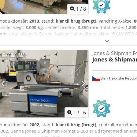
1
/
8
Produktionsår:
2013
, stand:
klar til brug (brugt)
, vandring X-akse:
8
samlet vægt:
3.000 kg
, samlet bredde:
3.350 mm
, total højde:
1.80
mm
, antal akser:
3
, Denne 3-aksede planslibemaskine, OKAMOTO ACC
en bordstørrelse på 800 x 400 mm og en slibeskivediameter på ø3
konstruktion er denne maskine ideel til præcisionsslibearbejde. Hvi
Jones & Shipman F
slibeydelser af høj kvalitet, bør du overveje den OKAMOTO ACC 84DX,
Jones & Shipma
yderligere oplysninger. Dksdpfx Apsztdz Nepjr • Slibesten = ø355 ×
Den Tjekkiske Republ
1
/
16
Produktionsår:
2002
, stand:
klar til brug (brugt)
, controllerproduce
2002. Denne Jones & Shipman Format 5-200 er udstyret med en Mitu