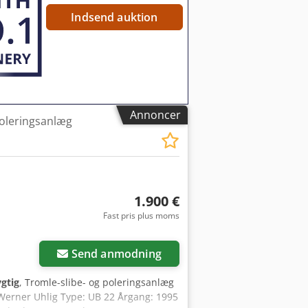
emføringer og cyklusser: • Hydraulisk
Indsend auktion
ng • Automatiske slibecyklusser •
kr Ekstraudstyr •
 maskinkonfigurationen)
Annoncer
poleringsanlæg
1.900 €
Fast pris plus moms
Send anmodning
gtig
, Tromle-slibe- og poleringsanlæg
 Werner Uhlig Type: UB 22 Årgang: 1995