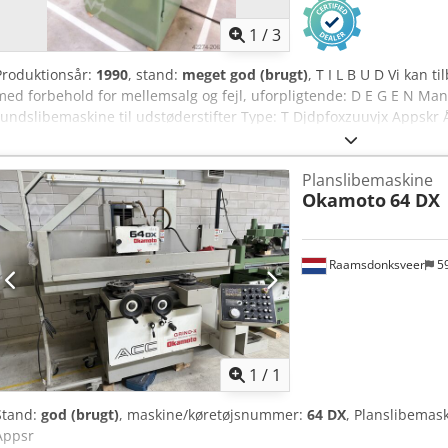
1
/
3
Produktionsår:
1990
, stand:
meget god (brugt)
, T I L B U D Vi kan 
med forbehold for mellemsalg og fejl, uforpligtende: D E G E N Manu
rundslibemaskine til udstøderstifter Type: T Djdpfoxzuuvjx Appskr 
slæden: ca. 200 mm Slibeskivens Ø x hul: 200 x 30 mm Slibeskivens
Slibeskivens motoreffekt: ca. kW Spidshøjde på emnespindeldokk
Planslibemaskine
længdejusterbar: ca. 100 mm Emnespindeldok, tværjusterbar: ca. 
Okamoto
64 DX
hver side: ca. 2 x 30° Spændetangoptagelse: 0,5 – 20 mm Vægt: ca. 5
Emnespindeldok svingbar til tilspidsning eller afgratning • Spændeta
spændetænger • Plexiglas-afdækningsskærm til slibeskiven • Kompakt
med fremføringsenhed til tværslæden Stand: god til meget god – kl
Raamsdonksveer
5
Levering: fra lager – som besigtiget Betaling: netto – efter modtagels
ordre. Yderligere værktøjsslipemaskiner på lager – kontakt os for m
Anmod om flere
bille
1
/
1
Stand:
god (brugt)
, maskine/køretøjsnummer:
64 DX
, Planslibema
Appsr