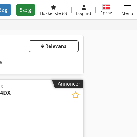
Søg
Sælg
Sprog
Huskeliste
(0)
Log ind
Menu
Relevans
re
Annoncer
X
84DX