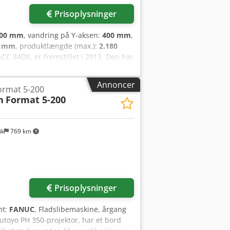
Prisoplysninger
00 mm
, vandring på Y-aksen:
400 mm
,
0 mm
, produktlængde (max.):
2.180
 84DX, er fremstillet i 2013. Den har
55 mm. Takket være dens robuste
s du leder efter maskiner, der leverer
Annoncer
ormat 5-200
 som vi har til salg. Kontakt os for
n
Format 5-200
 38 × ø127
ik
769 km
Prisoplysninger
nt:
FANUC
, Fladslibemaskine, årgang
toyo PH 350-projektor, har et bord