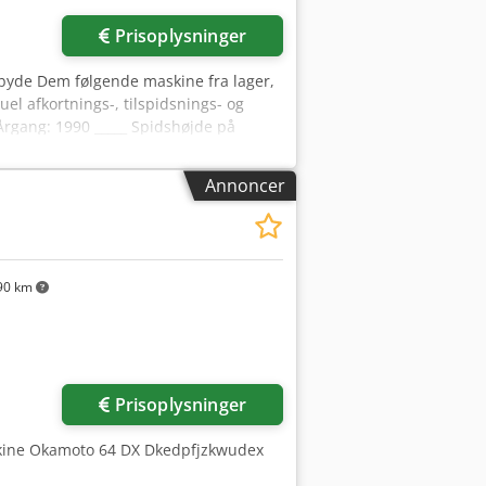
Prisoplysninger
tilbyde Dem følgende maskine fra lager,
el afkortnings-, tilspidsnings- og
Årgang: 1990 _____ Spidshøjde på
 omdrejningstal: ca. U/min.
en: 160 mm Emnespindeldok,
Annoncer
200 mm Emnespindeldok, svingbar til
00 kg Tilbehør / Ekstraudstyr: •
ngoptagelse inkl. ca. 10 forskellige
 model på stabilt understel • Evt.
ar til demonstration under strøm
90 km
e af faktura Vi ser frem til Deres
ere information!
der
Prisoplysninger
skine Okamoto 64 DX Dkedpfjzkwudex