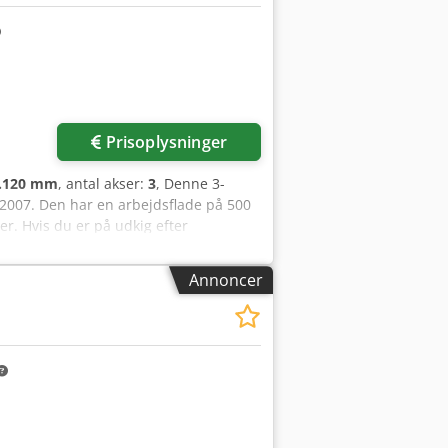
 450 l • Ultrapræcis mikroslibemaskine •
ring: PCF310 • Kølevæskesystem: RumA-
 Eips Appjr • Spindelstyring PCF310 •
ngsinterface • Spindel renoveret i
ing
Prisoplysninger
.120 mm
, antal akser:
3
, Denne 3-
2007. Den har en arbejdsflade på 500
er. Hvis du er på udkig efter
askine, som vi tilbyder til salg.
Annoncer