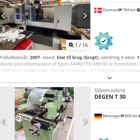
integreret • 5-akser: 5-akset kinematik (X, Y, Z, B, C) • Olietank: ca.
Danmark
769 km
Årstal: 2002 • Stand: Brugt • Spindel: Fischer Precise • Spindelsty
oliepatronsystem • Fischer Precise højhastighedsspindel Dkedpfxjzk
RumA-oliepatron-kølevæskesystem • SERCOS-realtime-bevægelsestyri
2019 • Vakuumtisch/spændeanordninger kan leveres efter anmodn
1
/
16
Produktionsår:
2007
, stand:
klar til brug (brugt)
, vandring X-akse:
1
aksede planslibemaskine af typen FAVRETTO MB100 er fremstillet i 
x 1000 mm, hvilket giver rigeligt med plads til forskellige slibeopgav
slibeløsninger af høj kvalitet, bør du overveje den FAVRETTO MB100-m
Kontakt os for yderligere information. Dkedpfx Apszk D Tmepsr
Slibemaskine
DEGEN
T 30
Metzingen
860 km