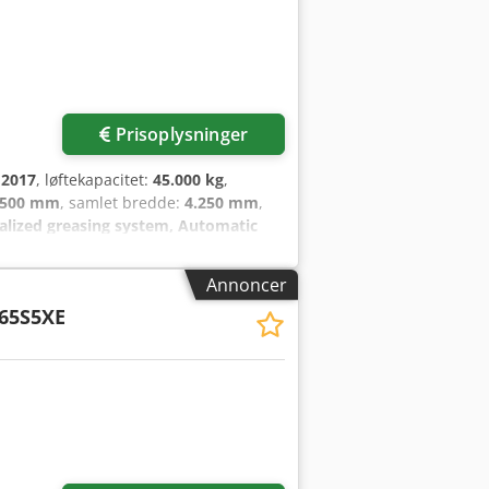
Prisoplysninger
:
2017
, løftekapacitet:
45.000 kg
,
.500 mm
, samlet bredde:
4.250 mm
,
ralized greasing system, Automatic
cabin
, Udstyr:
belysning
, Kalmar
 – Steering wheel: Wheel size – Drive
Annoncer
: 18.00-33
65S5XE