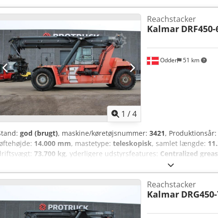
Reachstacker
Kalmar
DRF450-
Odder
51 km
1
/
4
Stand:
god (brugt)
, maskine/køretøjsnummer:
3421
, Produktionsår
løftehøjde:
14.000 mm
, mastetype:
teleskopisk
, samlet længde:
11
driftsvægt:
73.700 kg
, yderligere udstyrsfeatures:
Centralized grea
System for spreader and inner boom, Hydraulic sliding cabin
, Uds
from Uniktruck Wheel type – Drive wheel: Wheel type – Steering wh
Reachstacker
wheel: 18.00-33 Wheel size – Steering wheel: 18.00-33 Crodjy T Sd I
Kalmar
DRG450-