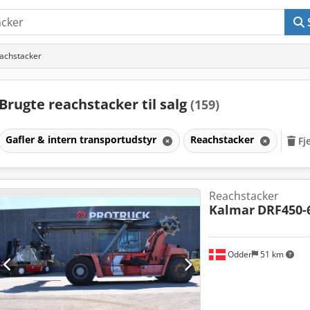
eachstacker
Brugte reachstacker til salg
(159)
Gafler & intern transportudstyr
Reachstacker
Fj
Reachstacker
Kalmar
DRF450-
Odder
51 km