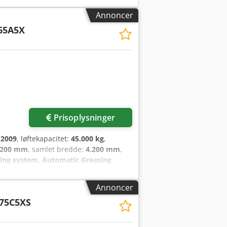
Annoncer
65A5X
Prisoplysninger
:
2009
, løftekapacitet:
45.000 kg
,
.200 mm
, samlet bredde:
4.200 mm
,
sing system, Automatic Greasing
tyr:
belysning
, Kalmar DRF450-65A5X
eel: Pneumatic Wheel size – Drive
Annoncer
epfx Am Tjf
75C5XS