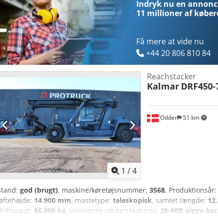
Indryk nu en annonce
11 millioner af køber
Få mere at vide nu
+44 20 806 810 84
Reachstacker
Kalmar
DRF450-
Odder
51 km
1
/
4
Stand:
god (brugt)
, maskine/køretøjsnummer:
3568
, Produktionsår
løftehøjde:
14.900 mm
, mastetype:
teleskopisk
, samlet længde:
12
driftsvægt:
86.000 kg
, yderligere udstyrsfeatures:
20-40ft piggy-bac