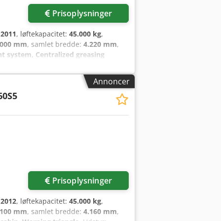
Prisoplysninger
:
2011
, løftekapacitet:
45.000 kg
,
.000 mm
, samlet bredde:
4.220 mm
,
ht system, Centralized greasing
65S6X from Uniktruck Wheel type –
el size – Drive wheel: 18.00-33
Annoncer
60S5
Anmod om flere
billeder
Prisoplysninger
:
2012
, løftekapacitet:
45.000 kg
,
.100 mm
, samlet bredde:
4.160 mm
,