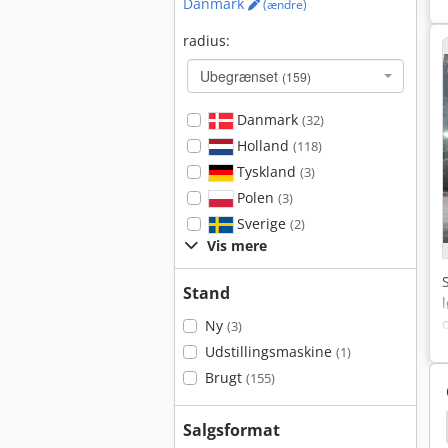
Danmark
(ændre)
radius:
Ubegrænset
(159)
Danmark
(32)
Holland
(118)
Tyskland
(3)
Polen
(3)
Sverige
(2)
Vis mere
Stand
Ny
(3)
Udstillingsmaskine
(1)
Brugt
(155)
r Stabler
Batteri Regenerering
Stable Kasser
Salgsformat