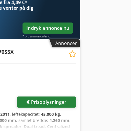
 fra 4,49 €
*
e
venter på dig
Indryk annonce nu
*pr. annonce/md.
Annoncer
70S5X
Prisoplysninger
:
2011
, løftekapacitet:
45.000 kg
,
.000 mm
, samlet bredde:
4.260 mm
,
k spreader, Dual tread, Centralized