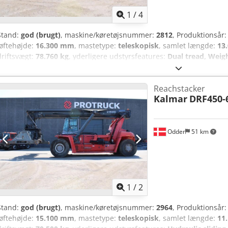
1
/
4
Stand:
god (brugt)
, maskine/køretøjsnummer:
2812
, Produktionsår
løftehøjde:
16.300 mm
, mastetype:
teleskopisk
, samlet længde:
13
driftsvægt:
78.760 kg
, yderligere udstyrsfeatures:
Dual tread, Weig
system, Hydraulic sliding cabin
, Udstyr:
belysning
, Kalmar DRF450-
Drive wheel: Pneumatic Wheel type – Steering wheel: Pneumatic Whe
Reachstacker
Csdpfeyuhuwex Am Terf Wheel size – Steering wheel: 18.00-33
Kalmar
DRF450-
Odder
51 km
1
/
2
Stand:
god (brugt)
, maskine/køretøjsnummer:
2964
, Produktionsår
løftehøjde:
15.100 mm
, mastetype:
teleskopisk
, samlet længde:
11