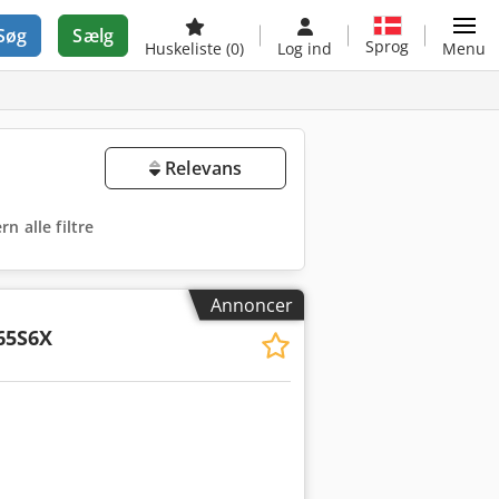
Søg
Sælg
Sprog
Huskeliste
(0)
Log ind
Menu
Relevans
ern alle filtre
Annoncer
65S6X