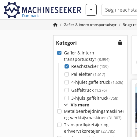
Danmark
Gafler & intern transportudstyr
Brugt r
Kategori
Gafler & intern
transportudstyr
(8.994)
Reachstacker
(159)
Palleløfter
(1.617)
4-hjulet gaffeltruck
(1.606)
Gaffeltruck
(1.376)
3-hjuls gaffeltruck
(758)
Vis mere
Metalbearbejdningsmaskiner
og værktøjsmaskiner
(31.903)
Transportkøretøjer og
erhvervskøretøjer
(27.785)