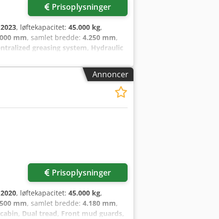
Prisoplysninger
:
2023
, løftekapacitet:
45.000 kg
,
.000 mm
, samlet bredde:
4.250 mm
,
ntralized greasing system, Hydraulic
uck Wheel type – Drive wheel:
umatic Wheel size – Drive wheel:
Annoncer
Prisoplysninger
:
2020
, løftekapacitet:
45.000 kg
,
.500 mm
, samlet bredde:
4.180 mm
,
 cabin, Dual tread, Front mud guards,