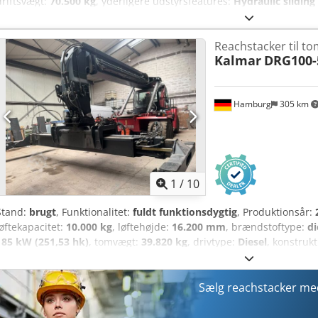
driftsvægt:
70.500 kg
, yderligere udstyrsfeatures:
Hydraulic sliding
belysning
, Kalmar DRF450-60S5 from Uniktruck Codjyuh Abopfx Am T
Pneumatic Wheel type – Steering wheel: Pneumatic Wheel size – Dri
Reachstacker til t
Steering wheel: 18.00-25
Kalmar
DRG100-
Hamburg
305 km
1
/
10
Stand:
brugt
, Funktionalitet:
fuldt funktionsdygtig
, Produktionsår:
løftekapacitet:
10.000 kg
, løftehøjde:
16.200 mm
, brændstoftype:
di
185 kW (251,53 hk)
, tomvægt:
39.820 kg
, drivtype:
Diesel
, konstruk
Reachstacker Gearkasse: Dana TE17300 Cjdpozq Ibzofx Am Tsrf Stand:
funktionsdygtig Teknisk stand: god Dæk for størrelse: 14.00-24 Dæk 
Centralsmøresystem, bakkamera, luftaffjedret førersæde
Sælg reachstacker m