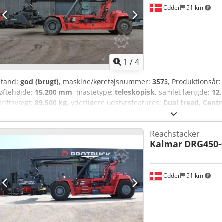
Odder
51 km
1
/
4
Stand:
god (brugt)
, maskine/køretøjsnummer:
3573
, Produktionsår
løftehøjde:
15.200 mm
, mastetype:
teleskopisk
, samlet længde:
12
driftsvægt:
89.500 kg
, yderligere udstyrsfeatures:
Dual tread, Cent
Greasing System for spreader and inner boom, Hydraulic sliding 
DRG450-75C5XS from Uniktruck Wheel type – Drive wheel: Wheel type
Reachstacker
wheel: 18.00-33 Credpfx Ajyuin Eom Tsf Wheel size – Steering wheel
Kalmar
DRG450-
Odder
51 km