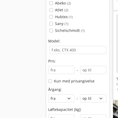
Abeko
(2)
Atlet
(2)
Hubtex
(1)
Sany
(1)
Sichelschmidt
(1)
Model:
Pris:
-
Kun med prisangivelse
Årgang:
-
Løftekapacitet [kg]: