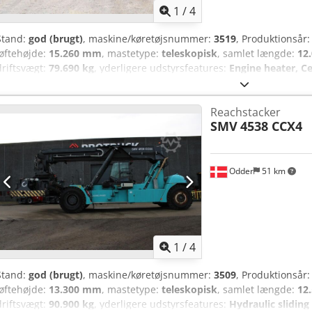
1
/
4
Stand:
god (brugt)
, maskine/køretøjsnummer:
3519
, Produktionsår
løftehøjde:
15.260 mm
, mastetype:
teleskopisk
, samlet længde:
12
driftsvægt:
79.690 kg
, yderligere udstyrsfeatures:
Engine heater, Ce
sliding cabin
, Udstyr:
belysning
, Kalmar DRG450-65S5XE from Uniktr
Pneumatic Cedpfeyuimhjx Am Terf Wheel type – Steering wheel: Pne
Reachstacker
18.00x33 Wheel size – Steering wheel: 18.00x33
SMV
4538 CCX4
Odder
51 km
1
/
4
Stand:
god (brugt)
, maskine/køretøjsnummer:
3509
, Produktionsår
løftehøjde:
13.300 mm
, mastetype:
teleskopisk
, samlet længde:
12
driftsvægt:
90.900 kg
, yderligere udstyrsfeatures:
Hydraulic sliding