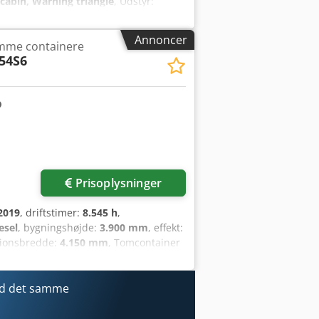
 cabin, Warning triangle
, Udstyr:
jrf Wheel type – Drive wheel:
ve wheel: 18.00-25 Wheel size –
Annoncer
omme containere
54S6
Prisoplysninger
2019
, driftstimer:
8.545 h
,
esel
, bygningshøjde:
3.900 mm
, effekt:
tionsbredde:
4.150 mm
, Tomcontainer
 Klar til brug og fuldt
bag størrelse: 14.00-24 DA:
ed det samme