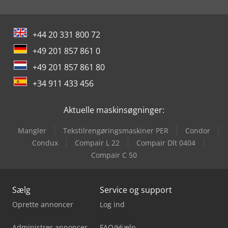
+44 20 331 800 72
+49 201 857 861 0
+49 201 857 861 80
+34 911 433 456
Aktuelle maskinsøgninger:
Mangler
Tekstilrengøringsmaskiner PER
Condor
Condux
Compair L 22
Compair Dlt 0404
Compair C 50
Sælg
Service og support
Oprette annoncer
Log ind
Administrer annoncer
FAQ/Hjælp