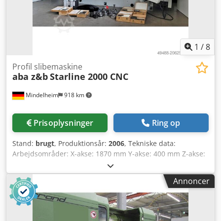
1
/
8
Profil slibemaskine
aba z&b
Starline 2000 CNC
Mindelheim
918 km
Prisoplysninger
Ring op
Stand:
brugt
, Produktionsår:
2006
, Tekniske data:
Arbejdsområder: X-akse: 1870 mm Y-akse: 400 mm Z-akse:
560 mm C-akse omdrejningstal: 3000 1/min Maks.
slibeområde: 1700 x 620 mm uden bordopretter: 1500 x
Annoncer
620 mm Bordopretter, diamant-hjul: ø 110 mm
Slibeskrivediameter: 400 mm Maks. bredde: 100 mm
Slibeskiveboring: 127 mm Afstand bord-spindelcenter: 800
mm Bordhøjde: 900 mm Maks. bordbelastning: 2200 kg