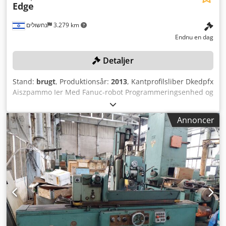
Edge
נחשולים
3.279 km
Endnu en dag
Detaljer
Stand:
brugt
, Produktionsår:
2013
, Kantprofilsliber Dkedpfx
Aiszpammo Ier Med Fanuc-robot Programmeringsenhed og
styring Tilbudsgivere skal downloade det dokument, som
sælger kræver, fra linket nedenfor. For salg i Israel skal
Annoncer
tilbudsgivere kun udfylde afsnit 1. For eksportsalg skal
tilbudsgivere udfylde og returnere afsnit 1 og 2. Bemærk
venligst de instruktioner, der vedrører afmontering, som er
angivet i beskrivelsen, og som udgør en del af
salgsbetingelserne.