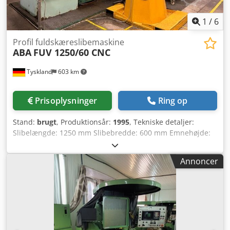
1
/
6
Profil fuldskæreslibemaskine
ABA
FUV 1250/60 CNC
Tyskland
603 km
Prisoplysninger
Ring op
Stand:
brugt
, Produktionsår:
1995
, Tekniske detaljer:
Slibelængde: 1250 mm Slibebredde: 600 mm Emnehøjde:
730 mm Bordareal: 1720 x 500 mm Spindelhoved: Afstand
bord – spindelcenter: 900 mm Maks. længdebevægelse: X-
Annoncer
1450 Fremføringsområde: 10 - 20.000 mm/min Lodret
bevægelse: Y-730 mm Dkjdpjx Uzvpofx Ai Isr
Fremføringsområde: 0,2 - 3.000 mm/min Tværbevægelse:
Z-550 mm Fremføringsområde: 5 - 5.000 mm/min Drivkraft:
1500 o/min – 44 kW / 8000 o/min – 38 kW Slibeskivens
omdrejningshastighedsområde: 50-6.000 o/min
Skærehastighed: maks. 80 m/sek. Maskinvægt ca.: 11 t med