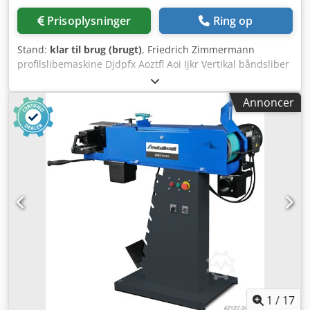
Prisoplysninger
Ring op
Stand:
klar til brug (brugt)
, Friedrich Zimmermann
profilslibemaskine Djdpfx Aoztfl Aoi Ijkr Vertikal båndsliber
/ Zimmermann + udskiftningsslibebånd
Annoncer
1
/
17