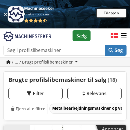
Machineseeker
Til appen
Gratis i butikken
Sælg
Søg
/ ... / Brugt profilslibemaskiner
Brugte profilslibemaskiner til salg
(18)
Filter
Relevans
Metalbearbejdningsmaskiner og værk
Fjern alle filtre
Annoncer