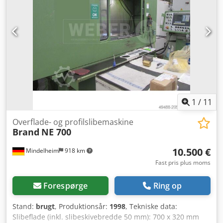
Vægt, ca.: 12.000 kg Udstyr: - Siemens SINUMERIK 840D
styring, betjeningspanel OPO12 - Målesystem -
Elektromagnetisk spændebord - Fuld kapsling -
Centralsmøring Dkedpfx Aisxzq I Ss Isr - Tågeudsugning -
Spændesystem til automatisk skiveskift - Kølemiddelsystem
- Kølevandskøler - Profileringsenhed
Vandbehandlingsanlæg kan leveres mod merpris
1
/
11
Overflade- og profilslibemaskine
Brand
NE 700
10.500 €
Mindelheim
918 km
Fast pris plus moms
Forespørge
Ring op
Stand:
brugt
, Produktionsår:
1998
, Tekniske data:
Slibeflade (inkl. slibeskivebredde 50 mm): 700 x 320 mm