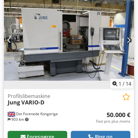
1
/
14
Profilslibemaskine
Jung
VARIO-D
50.000 €
Det Forenede Kongerige
903 km
Fast pris plus moms
Forespørge
Ring op