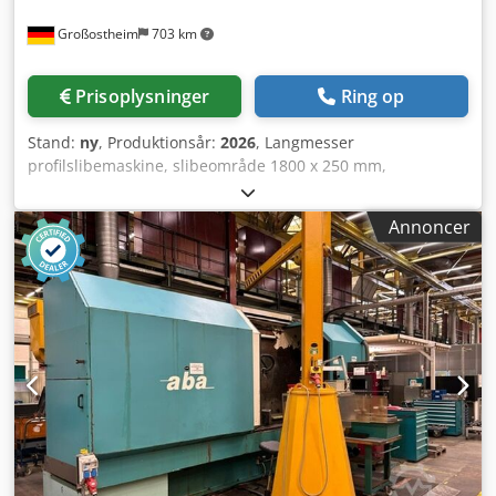
Großostheim
703 km
Prisoplysninger
Ring op
Stand:
ny
, Produktionsår:
2026
, Langmesser
profilslibemaskine, slibeområde 1800 x 250 mm,
spindeleffekt 40 kW, med svingmagnet og
opspændingsanordning, bordretter, automatisk justering
Annoncer
af køledyser, slibeskive 500 x 150 x 203 mm, meget
kraftfuld maskine. Vi sender gerne yderligere oplysninger –
vi ser frem til din slibeopgave! Leveringstid for ny maskine
ca. 9 måneder. Finansiering/leasing er intet problem – vi
udarbejder gerne et tilbud! Dsdpsh H Strofx Ai Iekr