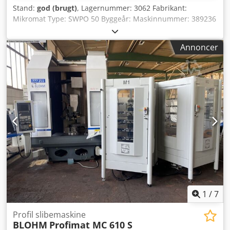
Stand:
god (brugt)
, Lagernummer: 3062 Fabrikant:
Mikromat Type: SWPO 50 Byggeår: Maskinnummer: 389236
Direkte bearbejdeligt areal: 10 x 10 mm Indirekte, via
emnebevægelse: 250 x 60 mm Maksimal tykkelse: 48 mm
Annoncer
Slibeskiver: 150 mm Spindelhastighed: 3.500 o/min
Tegningsbord: 156 x 120 mm Bordbevægelse x-y: mm
Slibeskivestøtte x-y: 130 – 150 mm Supportrotation: 90°
højre/venstre Supportvippeområde: 10° højre/venstre
Dkjdpfxsydhn Nj Ai Isr Slibeboksrotation: 35° højre/venstre
Slibeboksvipning: 30° / 10° Slibemotoreffekt: 2.800 o/min
Udstyr: projektor, 25x forstørrelse Tilbehør: Samlet
tilslutning: 1,3 kW Vægt: 0,9 t Dimensioner: 1.600 x 1.200 x
1.600 mm Stand: god
1
/
7
Profil slibemaskine
BLOHM
Profimat MC 610 S