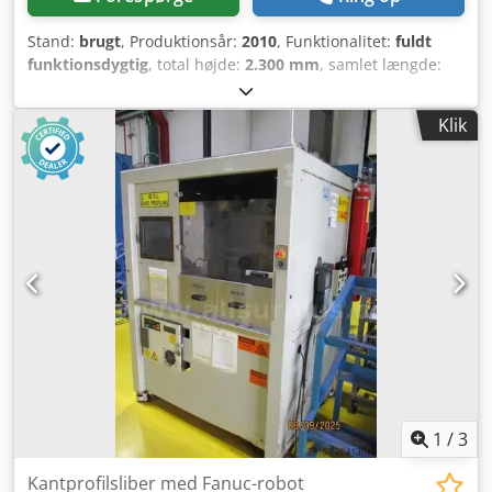
Stand:
brugt
, Produktionsår:
2010
, Funktionalitet:
fuldt
funktionsdygtig
, total højde:
2.300 mm
, samlet længde:
2.500 mm
, samlet bredde:
2.400 mm
, samlet vægt:
4.800
kg
, vandring X-akse:
750 mm
, vandring på Y-aksen:
485
Klik
mm
, vandring på Z-aksen:
335 mm
, fremføringslængde X-
akse:
750 mm
, fremføringslængde Y-akse:
485 mm
,
fremføringslængde Z-akse:
335 mm
, slibeskivebredde:
600
mm
, bordbredde:
300 mm
, Kan udføre creep feed-
slibning, indstiksslibning og tværgående slibning. Denne
maskine leveres desuden med 2 roterende diamantdisk-
afretterenheder, hvoraf den ene er stationær, og den
anden er en yderst sjælden mulighed for disse maskiner:
en motoriseret 'drejelig' roterende diamantdisk-
afretterenhed med en stationær diamant i enden (se
billeder). Dkedpfx Aijxaqm So Ior
1
/
3
Kantprofilsliber med Fanuc-robot