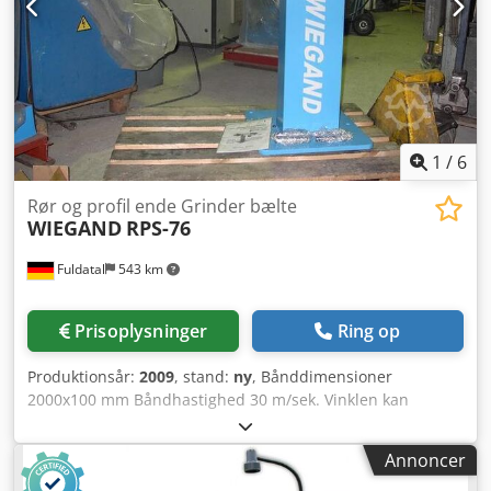
1
/
6
Rør og profil ende Grinder bælte
WIEGAND
RPS-76
Fuldatal
543 km
Prisoplysninger
Ring op
Produktionsår:
2009
, stand:
ny
, Bånddimensioner
2000x100 mm Båndhastighed 30 m/sek. Vinklen kan
indstilles fra 30° til 90° Effekt 3 kW, 400 V 50 Hz Dsdpfx Asx
Davei Iokr Vægt 200 kg Ruller til slibning af rør: 3/4", 1/2",
Annoncer
1" og 1 1/4"