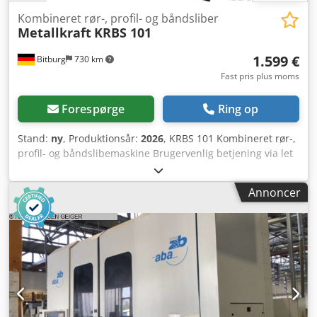
Kombineret rør-, profil- og båndsliber
Metallkraft
KRBS 101
1.599 €
Bitburg
730 km
Fast pris plus moms
Forespørge
Ring op
Stand:
ny
, Produktionsår:
2026
, KRBS 101 Kombineret rør-,
profil- og båndslibemaskine Brugervenlig betjening via let
justerbar spændeanordning. De drejelige spændekæber i
spændeanordningen gør det muligt at fastspænde
Annoncer
firkantrør, runde rør og fladstål sikkert. Justerbare
slibevinkler fra 30 - 90° og fra 0° - 60°. Dedscnz Ayspfx Ai
Iskr Takket være den optimerede hurtigskifteholder kan
sliberullen udskiftes enkelt og hurtigt uden brug af
værktøj. Særligt lang levetid på grund af større og
forbedrede rullelejer. Praktiske holdere til sliberuller
integreret i understellet. Omfattende udvalg af sliberuller
til slibning af forskellige rørdiametre fås som tilbehør.
Hurtigt skift mellem rørslibning og båndslibning muligt.