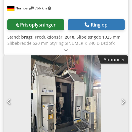
Nürnberg
766 km
Prisoplysninger
Ring op
Stand:
brugt
, Produktionsår:
2010
, Slipelængde 1025 mm
Slibebredde 520 mm Styring SINUMERIK 840 D Dsdpfx
Aevxwl Aoi Ijkr Værktøjsoptagelse HSK-A 63 A-akse °
Emnevægt 30 kg Afstand slibespindel - bord min./maks.
Annoncer
473,5 - 1023,5 mm X-akse 520 mm Y-akse 550 mm Z-akse
1000 mm V-akse 166 mm Fremføring X-akse 4 - 6.000
mm/min Fremføring Y-akse 4 - 4.000 mm/min Fremføring
Z-akse 30 - 25.000 mm/min Bordmål 1.400 x 874 mm
Slibespindelomdrejningstal trinfrit 0 - 12.000 o/min Drevet
effekt – slibemotor 35,00 kW Slibesivediameter min./maks.
100 / 300 mm Slibeskivebredde 60 mm Samlet effektbehov
100,00 kW Maskinvægt ca. 11,00 t Pladsbehov ca. 8,60 x
7,25 x H3,80 m Profilslibemaskine i 5-akset udførelse, med
SIEMENS SIN840D, dobbeltdrejeanordning (B- og C-akse),
V-akse (kølemiddeldyser). Værktøjsudskiftning EROWA
(maskinen kan også anvendes uden værktøjsveksler),