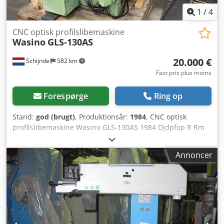
1
/
4
CNC optisk profilslibemaskine
Wasino
GLS-130AS
20.000 €
Schijndel
582 km
Fast pris plus moms
Forespørge
Ring op
Stand:
god (brugt)
, Produktionsår:
1984
, CNC optisk
profilslibemaskine Wasino GLS-130AS 1984 Djdpfop R Rm
Iex Ai Ijkr
Annoncer