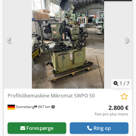
bordbredde:
225 mm
, Udstyr:
rotationshastighed trinløst
variabel
, Til salg: 2 (to) sæt optiske profilslibemaskiner af
typen Wasino GLS-130AS med Fanuc-styring, fremstillet i
Japan i 1984. Den ene maskine er i fuldt funktionsdygtig
stand, og der findes videoer, der viser spindelens udsving
samt præcisionsmålinger af X- og Y-aksepositioneringen.
Den anden maskine, serienummer 327, er i samme
funktionsdygtige stand. En medarbejder fra fabrikken
kunne dog ikke starte den for os, og den har ikke været i
brug i mere end et år. Der medfølger tilbehør, værktøj og
teknisk dokumentation til hver maskine. Prisen for 1
Wasino-maskine komplet med tilbehør og værktøj er 18.500
euro, EXW (leveret fra lager). Dksdswh Udtspfx Ai Ijr Det
1
/
7
foretrækkes at sælge de to maskiner som et samlet sæt.
Profilslibemaskine Mikromat SWPO 50
2.800 €
Sonneberg
667 km
Fast pris plus moms
Forespørge
Ring op