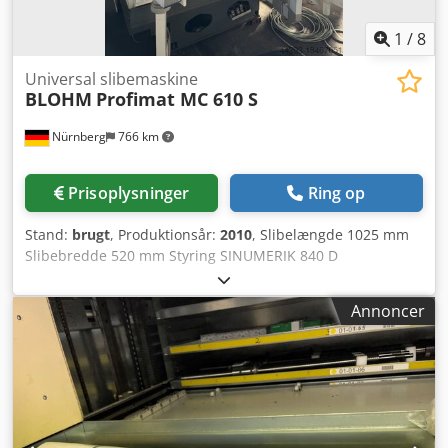
brandslukningssystem, Renishaw måleprobe forberedt.
Uden værktøjs-/emnestyringscomputer. Uden
1
/
8
kølemiddelanlæg – var tilsluttet central forsyning.
Universal slibemaskine
BLOHM
Profimat MC 610 S
Nürnberg
766 km
Prisoplysninger
Ring op
Stand:
brugt
, Produktionsår:
2010
, Slibelængde 1025 mm
Slibebredde 520 mm Styring SINUMERIK 840 D
Værktøjsoptagelse HSK-A 63 A-akse ° Emnevægt 30 kg
Afstand slibespindel – bord min./maks. 473,5 - 1023,5 mm
Annoncer
X-akse 520 mm Y-akse 550 mm Z-akse 1000 mm V-akse 166
mm Fremføring X-akse 4 - 6.000 mm/min Fremføring Y-akse
4 - 4.000 mm/min Fremføring Z-akse 30 - 25.000 mm/min
Bordmål 1.400 x 874 mm Slibespindelomdrejningstal
trinløst 0 - 12.000 o/min Drivkraft – slibemotor 35,00 kW
Dedpfxjvxwinj Ai Iekr Slibeskivediameter min./maks. 100 /
300 mm Slibeskivebredde 60 mm Samlet effektbehov