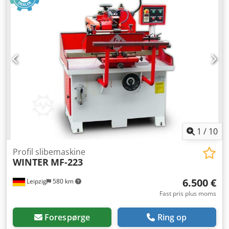
1
/
10
Profil slibemaskine
WINTER
MF-223
6.500 €
Leipzig
580 km
Fast pris plus moms
Forespørge
Ring op