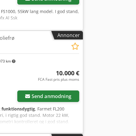
 FS1000, 55kW lang model. I god stand,
fx Al Ssk
Annoncer
oliefrø
073 km
10.000 €
FCA Fast pris plus moms
Send anmodning
t funktionsdygtig
, Farmet FL200
, i rigtig god stand. Motor 22 kW,
ometri kontrolleret og i god stand.
 (fra vores tilbud) kan den behandle