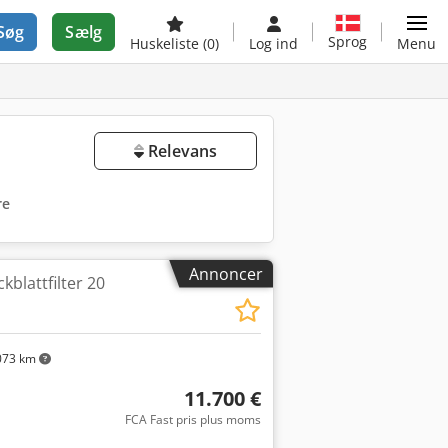
Søg
Sælg
Sprog
Huskeliste
(0)
Log ind
Menu
Relevans
re
Annoncer
ckblattfilter 20
073 km
11.700 €
FCA Fast pris plus moms