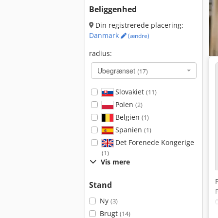
Beliggenhed
Din registrerede placering:
Danmark
(ændre)
radius:
Ubegrænset
(17)
Slovakiet
(11)
Polen
(2)
Belgien
(1)
Spanien
(1)
Det Forenede Kongerige
(1)
Vis mere
Stand
Ny
(3)
Brugt
(14)