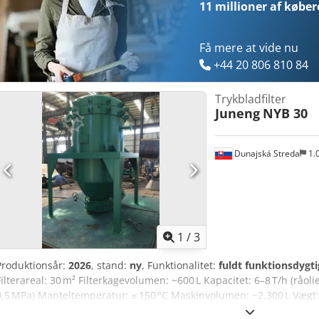
11 millioner af køber
Få mere at vide nu
+44 20 806 810 84
Trykbladfilter
Juneng
NYB 30
Dunajská Streda
1.
1
/
3
Produktionsår:
2026
, stand:
ny
, Funktionalitet:
fuldt funktionsdygti
Filterareal: 30 m² Filterkagevolumen: ~600 L Kapacitet: 6–8 T/h (råoli
0,5 MPa) Manteltemperatur: ≤ 150 °C Maskinvolumen: ~2.300 L Vægt
Pladeafstand: 70 mm Indløb/Udløb: DN 50 indløb/udløb, DN 40 overl