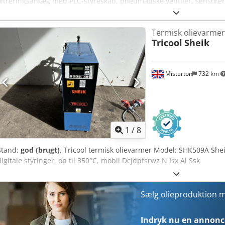
filtreringsanlæg med PLC-styreskab, pneumatiske ventiler, sensorer, 
støtteramme/platform. Vigtigste data: - Producent: Amafilter B.V., A
trykfilter med filterblade - Filterareal: ca. 5 m² - Filterbeholder: Ru
Termisk olievarmer
L - Maks. driftstryk: 6 bar - Maks. driftstemperatur: 150 °C - Årstal f
Tricool
Sheik
Automatisering: Inkluderet - Styring: PLC-styreskab - Ventiler: Pneu
rørføring, fittings, slanger og støtteramme/platform - Tilstand: Brugt
oplysninger - Placering: Serbien Velegnet til filtrering af vegetabilske 
Misterton
732 km
tekniske olier, biodiesel og til oleokemiske anvendelser. Filteret kan 
efter afgumning, filtrering med blegemiddel og generel separation a
olieforarbejdning. Anlægget sælges som vist på billederne. Inspekti
Dcjdpfxszfyafo Al Ssk
1
/
8
Stand:
god (brugt)
, Tricool termisk olievarmer Model: SHK509A Shei
digitale styringer, op til 350°C, mobil Dcjdpfsrwz N Isx Al Ssk
Sælg olieproduktion
Indryk nu en annonce