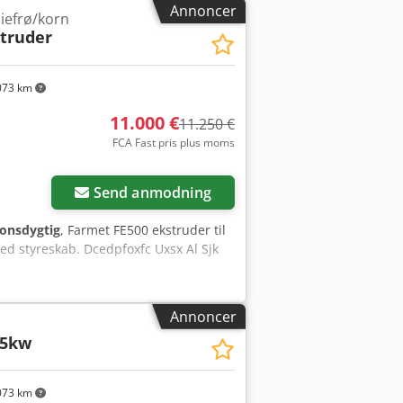
ikke-GMO-sojabønner økologisk
Annoncer
liefrø/korn
llemstore anlæg til bearbejdning af
xtruder
iggør produktion af værdifuldt
ing. Linjen kan besigtiges i Serbien.
073 km
11.000 €
11.250 €
FCA Fast pris plus moms
Send anmodning
ionsdygtig
, Farmet FE500 ekstruder til
med styreskab. Dcedpfoxfc Uxsx Al Sjk
Annoncer
45kw
073 km