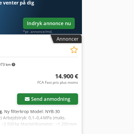
e
venter på dig
Indryk annonce nu
*pr. annonce/md.
Annoncer
073 km
14.900 €
FCA Fast pris plus moms
Send anmodning
g
, Ny filterkrop Model: NYB‑30
e) Arbejdstryk: 0,1–0,4 MPa (maks.
: ~2.500 kg Manteldiameter: ~1.200 mm
øb, DN 500 afløb Samlet højde: