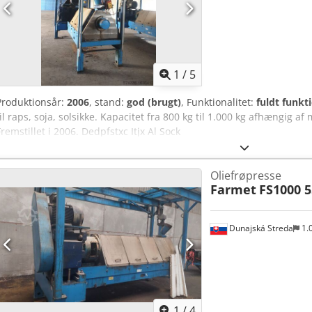
1
/
5
Produktionsår:
2006
, stand:
god (brugt)
, Funktionalitet:
fuldt funkt
til raps, soja, solsikke. Kapacitet fra 800 kg til 1.000 kg afhængig a
Fremstillet i 2006. Dedpfstxc Itjx Al Sock
Oliefrøpresse
Farmet
FS1000 
Dunajská Streda
1.
1
/
4