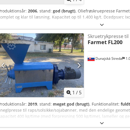
Produktionsår:
2006
, stand:
god (brugt)
, Oliefrøskruepresse Farmet
komplet og klar til læsning. Kapacitet op til 1.400 kg/t. Dcedpsxrc Ixo
Skruetrykpresse til 
Farmet
FL200
Dunajská Streda
1.
1
/
5
Produktionsår:
2019
, stand:
meget god (brugt)
, Funktionalitet:
fuld
sneglpresse til raps/solsikke/sojabønner, med den endelige geometri
kapacitet 400 kg/time (med forpresning 500 kg/time), lameller og ge
Dedoxa Hy Uspfx Al Sock Sammenkoblet med Farmet FE500 ekstruder
soja med 400 kg/time.