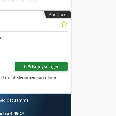
rørføring, fittings og
lkmaar, Holland - Type: Vertikal
stfrit stål - Beholderens volumen: ca. 450
Annoncer
or filterbeholder: 1993 -
matiske ventiler - Inkluderer sensorer,
, fuldt funktionel ifølge sælgers
olier, rapsolie, solsikkeolie, sojaolie,
bruges til rensning af råolie, filtrering
f faste stoffer og væsker i
on er mulig. Pålastning er mulig.
Prisoplysninger
k termisk olievarmer, justerbare
 med det samme
 fra 4,49 €
*