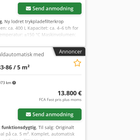
Send anmodning
g
, Ny lodret trykpladefilterkrop
: ca. 400 L Kapacitet: ca. 4–6 t/h for
etemperatur: ≤150 °C Maskinvolumen:
eafstand: 70 mm Indløb/Udløb: DN50
 som standard Rustfri stålværsion
Annoncer
 fuldautomatisk med
 Dette tilbud gælder kun for
ikke inkluderet. Væsentlige egenskaber:
3-86 / 5 m²
 filtreringspræcision – velegnet til
or filterpladerne Dcsdjzggc Njpfx Al Sok
t af konfiguration Kan forsynes med
073 km
lterhjælpemidler – velegnet til
13.800 €
n – stort filterareal med begrænset
FCA Fast pris plus moms
edimentation Filtrering af
ller neutralisering Filtrering af
nisk olie, biodiesel og oleokemisk
Send anmodning
gnet til olieraffinaderier, anlæg til
 og industrielle anvendelser til
t funktionsdygtig
, Til salg: Originalt
areal på ca. 5 m². Komplet, automatisk