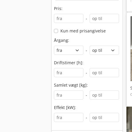
Pris:
-
Kun med prisangivelse
Årgang:
-
Driftstimer [h]:
-
Samlet vægt [kg]:
-
Effekt [kW]:
-