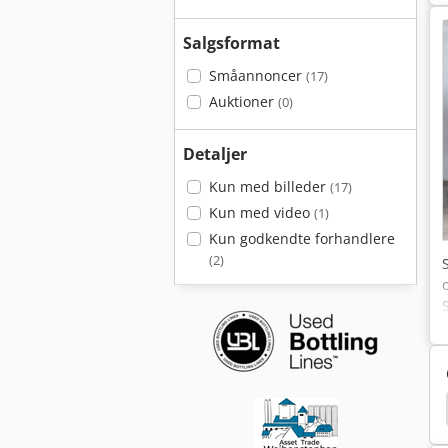
Salgsformat
Småannoncer
(17)
Auktioner
(0)
Detaljer
Kun med billeder
(17)
Kun med video
(1)
Kun godkendte forhandlere
(2)
 Update
Pramac Gbl 30
Mono Delta Depositor