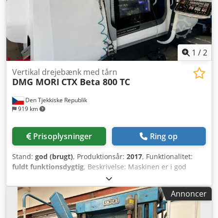
1
/
2
Vertikal drejebænk med tårn
DMG MORI
CTX Beta 800 TC
Den Tjekkiske Republik
919 km
Prisoplysninger
Ring op
Stand:
god (brugt)
, Produktionsår:
2017
, Funktionalitet:
fuldt funktionsdygtig
, Beskrivelse: Maskinen er i god
teknisk stand, mulighed for afprøvning efter forudgående
aftale. Udstyret med Siemens Shopturn-system, inklusive
Annoncer
stanglader, maskinen er komplet udstyret.
GRUNDLÆGGENDE PARAMETRE Arbejdsområde Maks.
drejediameter: ca. 410–500 mm Maks. arbejdslængde: 800