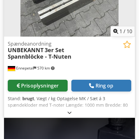
10.000 tilbehørsartikler til dit værksted Ønsker du at sælge
maskiner, produktionslinjer eller hele din virksomhed, så
kontakt os. Flere tilbud finder du på vores hjemmeside.
Besigtigelse er mulig efter aftale. Vi ser frem til dit besøg.
Med venlig hilsen, Markus Hirsch Teamet
1
/
10
Spændeanordning
UNBEKANNT
3er Set
Spannblöcke - T-Nuten
Ennepetal
570 km
Prisoplysninger
Ring op
Stand:
brugt
, Vægt / kg Optagelse MK / Sæt á 3
spændekloder med T-noter Længde: 1000 mm Bredde: 80
mm Højde: 160 mm Dsdpfjvcd N Ajx Ai Asck T-not størrelse:
32 x 18 T-not højde: 32 mm Opspændingsplade –
opspændingsblok – opspændingsbord – opspændingsjern
– T-not plade