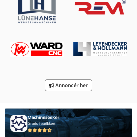
Mb 322
Meh 5 2 1 8 B
Ng 200
Platform Type Mb
Sonstige Karurusel Drejebænk 30 Dw 32
Transport Kurve
Transport Ruller
Annoncér her
Machineseeker
Gratis i butikken