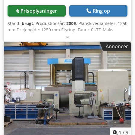
Prisoplysninger
Ring op
Stand:
brugt
, Produktionsår:
2009
, Planskivediameter: 1250
mm Drejehøjde: 1250 mm Styring: Fanuc 0i-TD Maks.
drejningsmoment ved planskive: 12.500 Nm Maks.
drejediameter: 1600 mm Maks. emnevægt: 5000 kg
Annoncer
Bordhastighed: 2–300 min⁻¹ X-akse: 1475 mm Z-akse: 900
mm Hurtiggang: 10 m/min Spindelkonus: ISO BT50 Antal
værktøjspladser: 12 pos. Samlet effekt: 75 kW Maskinvægt:
ca. 32 t Dsdpfx Aiszhxi Ro Aock Pladsbehov: ca. 4,7 x 5,8 x
5,5 m CNC karusseldrejebænk med værktøjsmagasin til 12
drejeværktøjer med BT 50 optagelse. Styring: Fanuc 0i-TD.
1
/
9