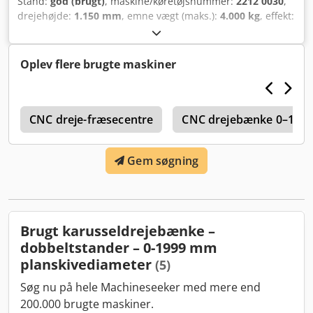
Stand:
god (brugt)
, maskine/køretøjsnummer:
2212 0030
,
drejehøjde:
1.150 mm
, emne vægt (maks.):
4.000 kg
, effekt:
0,037 kW (0,05 hk)
, Vertikaldrejebænk TOS model SK 12 A,
hovedmotor Skoda 37 kW, planskivens diameter 1.250 mm,
maksimal drejediameter på tværslæde 1.540 mm,
Oplev flere brugte maskiner
arbejdshøjde 1.100 mm, maksimal emnevægt 4.000 kg, 1
slæde med 3-positions revolver, 1 vertikal slæde med 45°
hældning inklusive visning af hældningsgraderne,
k
maskinens vægt 20 tons. Dedpfx Aoqnwqzei Asck
CNC dreje-fræsecentre
CNC drejebænke 0–199 
Gem søgning
Brugt karusseldrejebænke –
dobbeltstander – 0-1999 mm
planskivediameter
(5)
Søg nu på hele Machineseeker med mere end
200.000 brugte maskiner.