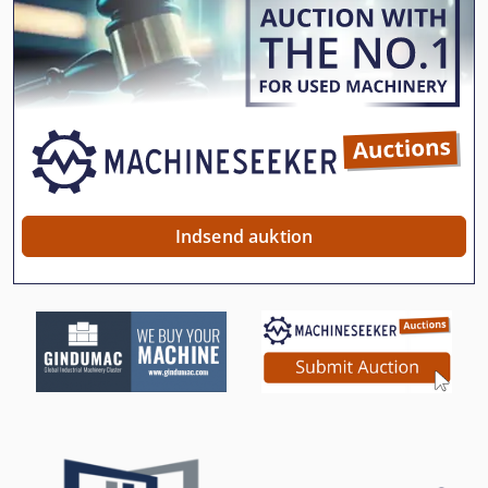
International 1486
International 1586
International 1754
International 2674
International 433
International 434
Indsend auktion
International 5288
International 584
International 986
Kgs 1670
Ks 205