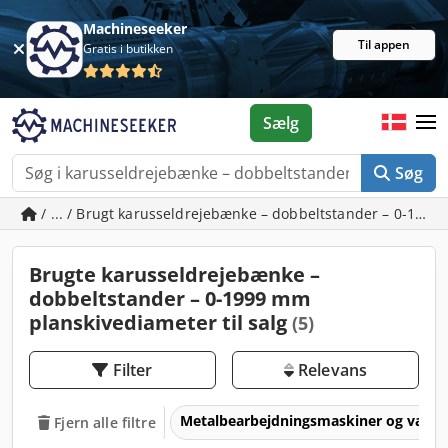
Machineseeker
Til appen
Gratis i butikken
Sælg
Søg
/ ... / Brugt karusseldrejebænke – dobbeltstander – 0-199
Brugte karusseldrejebænke –
dobbeltstander – 0-1999 mm
planskivediameter til salg
(5)
Filter
Relevans
Metalbearbejdningsmaskiner og værk
Fjern alle filtre