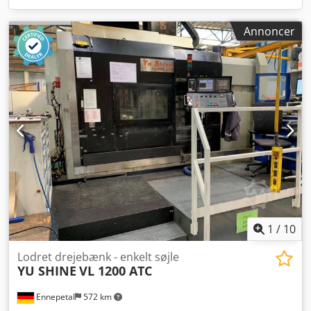
Annoncer
1
/
10
Lodret drejebænk - enkelt søjle
YU SHINE
VL 1200 ATC
Ennepetal
572 km