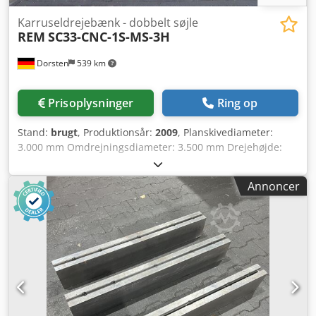
Karruseldrejebænk - dobbelt søjle
REM
SC33-CNC-1S-MS-3H
Dorsten
539 km
Prisoplysninger
Ring op
Stand:
brugt
, Produktionsår:
2009
, Planskivediameter:
3.000 mm Omdrejningsdiameter: 3.500 mm Drejehøjde:
3.200 mm Dedsyqu Rwepfx Ai Asck Styring: Fanuc Type:
Series 320i Model A Supportvandring: 1.750 mm
Annoncer
Stødsdimsens mål: 300 x 300 mm X-akse: 2.700 mm
Bordbelastning: 30.000 kg Hovedspindelmotor: 100 kW
Værktøjsveksler: 16 pladser Maskinvægt: ca. 89 t
Pladsbehov: ca. 8,5 x 6 x 8 m Nr.: 1104 De tekniske data er
oplysninger fra producent eller operatør og er derfor
uforbindende for os. Mellemhandel forbeholdes;
udelukkende vores handels- og salgsbetingelser er
gældende. Om os Mere end 400 egne maskiner på lager
Over 15.000 m² lagerplads, krankapacitet: 70 t Mere end